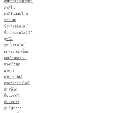
winherovip.com
คาสิโน
คาสิโนออนไลน์
ซอยเบท
ซื้อหวยออนไลน์
ซื้อหวยออนไลน์ 24
ดูหนัง
ดูหนังออนไลน์
ทดลองเล่นสล็อต
ทะเบียนรถสวย
ทางเข้าpg
บาคาร่า
บาคาร่า168
บาคาร่าออนไลน์
ปั่นสล็อต
ปั่นแตก66
ปั่นแตก77
ปั่นโปร777