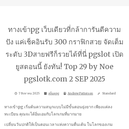
ทางเข้าpg เว็บเดียวที่กล้าการันตีความ
ปัง แค่เช็คอินรับ 300 กราฟิกสวย จัดเต็ม
ระดับ 3Dสายฟรีก็รวยได้ที่นี่ pgslot เปิด
ยูสตอนนี้ ยังทัน! Top 29 by Noe
pgslotk.com 2 SEP 2025
7 สิงหาคม 2025
สล็อตpg
Andrew Patterson
Standard
ทางเข้าpg เริ่มต้นความสนุกแบบไม่มีขั้นตอนยุ่งยาก เพียงแค่ลง
ทะเบียน คุณจะได้อิ่มเอมกับโลกเกมที่มากมาย
เปลี่ยนวันปกติให้เป็นตอนเวลาแห่งความตื่นเต้น ในโลกของเกม