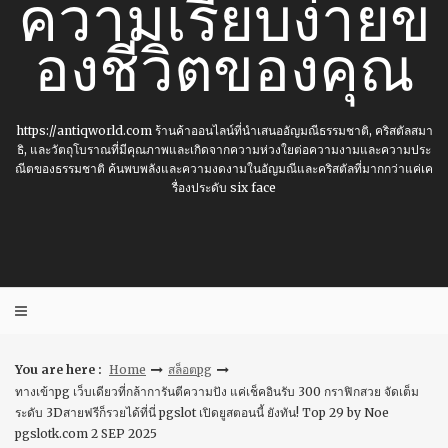
ความเรียบง่ายข
องชีวิตของคุณ
https://antiqworld.com ร้านค้าออนไลน์ที่นำเสนออัญมณีธรรมชาติ, คริสตัลสมา
ธิ, และวัตถุโบราณที่มีคุณภาพและเกิดจากความห่วงใยต่อความงามและความประ
ณีตของธรรมชาติ ค้นพบพลังและความงดงามในอัญมณีและคริสตัลที่มากกว่าแค่เค
รื่องประดับ six face
You are here :
Home
สล็อตpg
ทางเข้าpg เว็บเดียวที่กล้าการันตีความปัง แค่เช็คอินรับ 300 กราฟิกสวย จัดเต็ม
ระดับ 3Dสายฟรีก็รวยได้ที่นี่ pgslot เปิดยูสตอนนี้ ยังทัน! Top 29 by Noe
pgslotk.com 2 SEP 2025