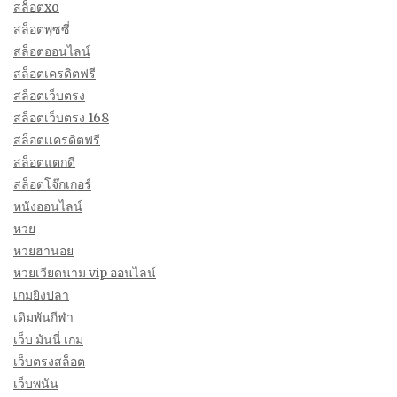
สล็อตxo
สล็อตพุซซี่
สล็อตออนไลน์
สล็อตเครดิตฟรี
สล็อตเว็บตรง
สล็อตเว็บตรง 168
สล็อตเเครดิตฟรี
สล็อตแตกดี
สล็อตโจ๊กเกอร์
หนังออนไลน์
หวย
หวยฮานอย
หวยเวียดนาม vip ออนไลน์
เกมยิงปลา
เดิมพันกีฬา
เว็บ มันนี่ เกม
เว็บตรงสล็อต
เว็บพนัน