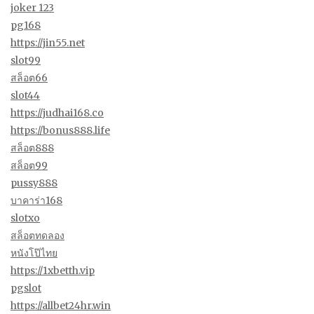
joker 123
pg168
https://jin55.net
slot99
สล็อต66
slot44
https://judhai168.co
https://bonus888.life
สล็อต888
สล็อต99
pussy888
บาคาร่า168
slotxo
สล็อตทดลอง
หนังโป๊ไทย
https://1xbetth.vip
pgslot
https://allbet24hr.win