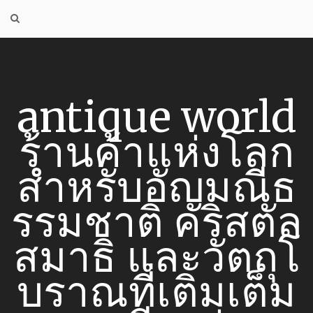
Skip
to
content
antique world
ร้านค้าแห่งโลก
สำหรับอัญมณีธ
รรมชาติ คริสตัล
สมาธิ และวัตถุโ
บราณที่เติมเต็ม