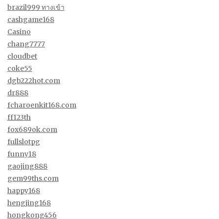
brazil999 ทางเข้า
cashgame168
Casino
chang7777
cloudbet
coke55
dgb222hot.com
dr888
fcharoenkit168.com
ff123th
fox689ok.com
fullslotpg
funny18
gaojing888
gem99ths.com
happy168
hengjing168
hongkong456