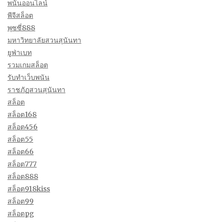
พนันออนไลน์
พีจีสล็อต
พุซซี่888
มหาวิทยาลัยสวนสุนันทา
ยูฟ่าเบท
รวมเกมสล็อต
รับทำเว็บพนัน
ราชภัฏสวนสุนันทา
สล็อต
สล็อต168
สล็อต456
สล็อต55
สล็อต66
สล็อต777
สล็อต888
สล็อต918kiss
สล็อต99
สล็อตpg