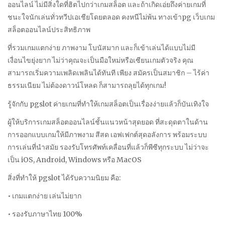
ออนไลน์ ไม่มีสิ่งใดที่ฮิตไปกว่าเกมสล็อต และถ้าเกิดเอ่ยถึงค่ายเกมที่
ชนะใจนักเล่นทั่วทวีปเอเชียโดยตลอด คงหนีไม่พ้น ทางเข้าpg เว็บเกม
สล็อตออนไลน์ประสิทธิภาพ
ที่รวมเกมแตกง่าย ภาพงาม โบนัสมาก และก็เข้าเล่นได้แบบไม่มี
เงื่อนไขยุ่งยาก ไม่ว่าคุณจะเป็นมือใหม่หรือเซียนเกมตัวจริง คุณ
สามารถเริ่มความเพลิดเพลินได้ทันที เพียง สมัครเป็นสมาชิก – ไร้ค่า
ธรรมเนียม ไม่ต้องดาวน์โหลด ก็สามารถลุยได้ทุกเกม!
รู้จักกับ pgslot ค่ายเกมที่ทำให้เกมสล็อตเป็นเรื่องง่ายแล้วก็บันเทิงใจ
ผู้ให้บริการเกมสล็อตออนไลน์ชั้นแนวหน้าสุดยอด ที่สะดุดตาในด้าน
การออกแบบเกมให้มีภาพงาม สีสด เอฟเฟกต์สุดอลังการ พร้อมระบบ
การเล่นที่นำสมัย รองรับโทรศัพท์เคลื่อนที่แล้วก็พีซีทุกระบบ ไม่ว่าจะ
เป็น iOS, Android, Windows หรือ MacOS
สิ่งที่ทำให้ pgslot ได้รับความนิยม คือ:
• เกมแตกง่าย เล่นไม่ยาก
• รองรับภาษาไทย 100%