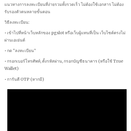
แนวทางการลงทะเบียนที่ง่ายรวมทั้งรวดเร็ว ไม่ต้องใช้เอกสาร ไม่ต้อง
รับรองตัวตนหลายขั้นตอน
วิธีลงทะเบียน:
• เข้าไปที่หน้าเว็บหลักของ pgslot หรือเว็บผู้แทนที่เป็น เว็บไซต์ตรงไม่
ผ่านเอเย่นต์
• กด “ลงทะเบียน”
• กรอกเบอร์โทรศัพท์, ตั้งรหัสผ่าน, กรอกบัญชีธนาคาร (หรือใช้ True
Wallet)
• การันตี OTP (หากมี)