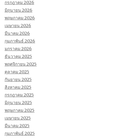
กรกฎาคม 2026
มิถุนายน 2026
พฤษภาคม 2026
เมษายน 2026
มีนาคม 2026
กุมภาพันธ์ 2026
มกราคม 2026
ธันวาคม 2025
พฤศจิกายน 2025
ตุลาคม 2025
กันยายน 2025
สิงหาคม 2025
กรกฎาคม 2025
มิถุนายน 2025
พฤษภาคม 2025
เมษายน 2025
มีนาคม 2025
กุมภาพันธ์ 2025