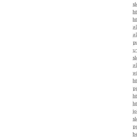
sl
ht
ht
ส
ส
p
บ
sl
ส
หน
ht
p
ht
ht
jo
sl
p
b