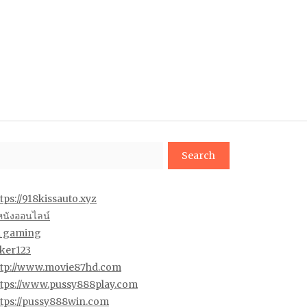
earch
tps://918kissauto.xyz
หนังออนไลน์
a gaming
oker123
ttp://www.movie87hd.com
ttps://www.pussy888play.com
ttps://pussy888win.com