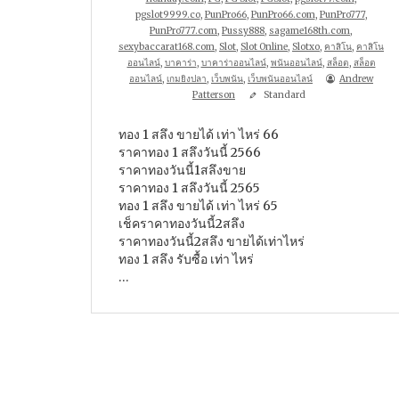
pgslot9999.co
,
PunPro66
,
PunPro66.com
,
PunPro777
,
PunPro777.com
,
Pussy888
,
sagame168th.com
,
sexybaccarat168.com
,
Slot
,
Slot Online
,
Slotxo
,
คาสิโน
,
คาสิโน
ออนไลน์
,
บาคาร่า
,
บาคาร่าออนไลน์
,
พนันออนไลน์
,
สล็อต
,
สล็อต
ออนไลน์
,
เกมยิงปลา
,
เว็บพนัน
,
เว็บพนันออนไลน์
Andrew
Patterson
Standard
ทอง 1 สลึง ขายได้ เท่า ไหร่ 66
ราคาทอง 1 สลึงวันนี้ 2566
ราคาทองวันนี้1สลึงขาย
ราคาทอง 1 สลึงวันนี้ 2565
ทอง 1 สลึง ขายได้ เท่า ไหร่ 65
เช็คราคาทองวันนี้2สลึง
ราคาทองวันนี้2สลึง ขายได้เท่าไหร่
ทอง 1 สลึง รับซื้อ เท่า ไหร่
…