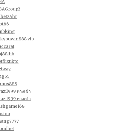
BA
BAGroup2
llbet24hr
lot66
mbking
skyouwin888 vip
accarat
aj88thb
tflixtikto
etway
ng55
onus888
azil999 ทางเข้า
azil999 ทางเข้า
ashgame168
asino
hang7777
loudbet