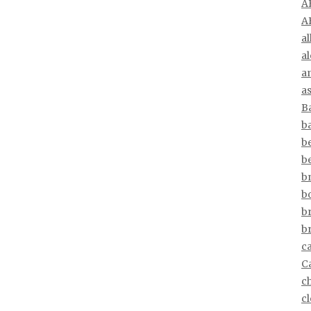
A
A
a
a
a
a
B
b
be
b
b
b
br
br
c
C
c
c