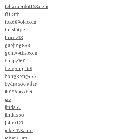
fcharoenkit168.com
ff123th
fox689ok.com
fullslotpg
funny18
gaojing888
gem99ths.com
happy168
hengjing168
hongkong456
hydra888 สล็อต
ib888pro.bet
jav
jinda55
jinda888
Joker123
joker123auto
joker123th