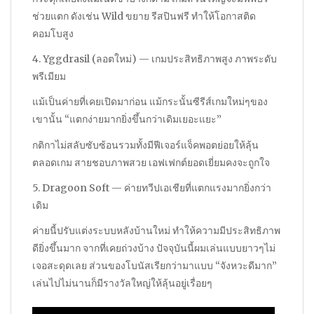
ช่วยแตก ดังเช่น Wild ขยาย รีสปินฟรี ทำให้โอกาสติด
คอมโบสูง
4. Yggdrasil (ลอตใหม่) — เกมประสิทธิภาพสูง ภาพระดับ
พรีเมียม
แม้เป็นค่ายที่เคยเปิดมาก่อน แม้กระนั้นซีรีส์เกมใหม่ๆของ
เขานั้น “แตกง่ายมากยิ่งขึ้นกว่าเดิมเยอะแยะ”
กติกาไม่สลับซับซ้อนรวมทั้งมีฟีเจอร์แจ็คพอตย่อยให้ลุ้น
ตลอดเกม สายชอบภาพสวย เอฟเฟกต์ยอดเยี่ยมคงจะถูกใจ
5. Dragoon Soft — ค่ายทวีปเอเชียที่แตกแรงมากยิ่งกว่า
เดิม
ค่ายนี้ปรับแต่งระบบหลังบ้านใหม่ ทำให้ความมีประสิทธิภาพ
ดียิ่งขึ้นมาก จากที่เคยถ่วงบ้าง ปัจจุบันนี้ผมเล่นแบบยาวๆไม่
เจอสะดุดเลย ส่วนของโบนัสเรียกว่ามาแบบ “จังหวะดีมาก”
เล่นไปไม่นานก็มีรางวัลใหญ่ให้ลุ้นอยู่เรื่อยๆ