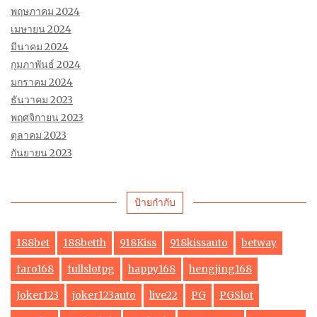
พฤษภาคม 2024
เมษายน 2024
มีนาคม 2024
กุมภาพันธ์ 2024
มกราคม 2024
ธันวาคม 2023
พฤศจิกายน 2023
ตุลาคม 2023
กันยายน 2023
ป้ายกำกับ
188bet
188betth
918Kiss
918kissauto
betway
faro168
fullslotpg
happy168
hengjing168
Joker123
joker123auto
live22
PG
PGSlot