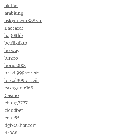
alot66
ambking
askyouwin888 vip
Baccarat
baj88thb
betflixtikto
betway
bng55
bonus888
brazil999 ทางเข้า
brazil999 ทางเข้า
cashgame168
Casino
chang7777
cloudbet
coke55
dgb222hot.com
dr888