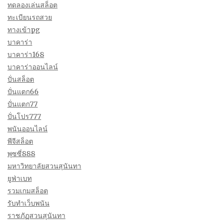
ทดลองเล่นสล็อต
ทะเบียนรถสวย
ทางเข้าpg
บาคาร่า
บาคาร่า168
บาคาร่าออนไลน์
ปั่นสล็อต
ปั่นแตก66
ปั่นแตก77
ปั่นโปร777
พนันออนไลน์
พีจีสล็อต
พุซซี่888
มหาวิทยาลัยสวนสุนันทา
ยูฟ่าเบท
รวมเกมสล็อต
รับทำเว็บพนัน
ราชภัฏสวนสุนันทา