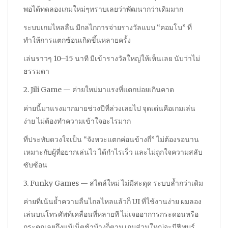
พอได้ทดลองเกมใหม่ๆทราบเลยว่าพัฒนากว่าเดิมมาก
ระบบเกมไหลลื่น มีกลไกการจ่ายรางวัลแบบ “คอมโบ” ที่
ทำให้การแตกซ้อนเกิดขึ้นหลายครั้ง
เล่นราวๆ 10–15 นาที มีเข้ารางวัลใหญ่ให้เห็นเลย นับว่าไม่
ธรรมดา
2. Jili Game — ค่ายใหม่มาแรงที่แตกบ่อยเกินคาด
ค่ายนี้มาแรงมากมายช่วงปีที่ล่วงเลยไป จุดเด่นคือเกมเล่น
ง่าย ไม่ต้องทำความเข้าใจอะไรมาก
ที่ประทับดวงใจเป็น “จังหวะแตกค่อนข้างถี่” ไม่ต้องรอนาน
เหมาะกับผู้ที่อยากเล่นไว ได้กำไรเร็ว และไม่ถูกใจความสลับ
ซับซ้อน
3. Funky Games — สไตล์ใหม่ ไม่มีสะดุด ระบบล้ำกว่าเดิม
ค่ายที่เน้นย้ำความลื่นไถลไหลแล้วก็ UI ที่ใช้งานง่าย ผมลอง
เล่นบนโทรศัพท์เคลื่อนที่หลายที ไม่เจออาการกระดอนหรือ
กระตุกเลยถึงแม้เน็ตช้าบ้างก็ตาม เกมส่วนใหญ่จะมีฟีพบร์