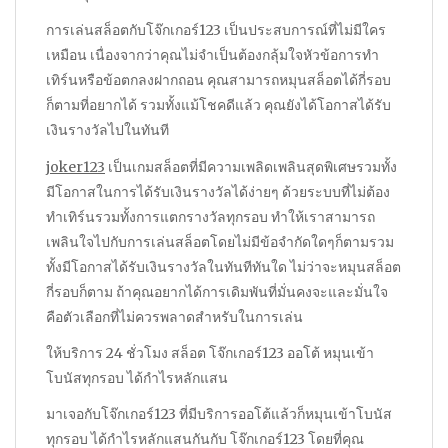
การเล่นสล็อตกับโจ๊กเกอร์123 เป็นประสบการณ์ที่ไม่มีใคร
เหมือน เนื่องจากว่าคุณไม่จำเป็นต้องกลุ้มใจหัวข้อการทำ
เทิร์นหรือข้อตกลงฝากถอน คุณสามารถหมุนสล็อตได้กี่รอบ
ก็ตามที่อยากได้ รวมทั้งแม้โชคดีแล้ว คุณยังได้โอกาสได้รับ
เงินรางวัลไปในทันที
joker123
เป็นเกมสล็อตที่มีความเพลิดเพลินสุดพิเศษรวมทั้ง
มีโอกาสในการได้รับเงินรางวัลได้ง่ายๆ ด้วยระบบที่ไม่ต้อง
ทำเทิร์นรวมทั้งการแตกรางวัลทุกรอบ ทำให้เราสามารถ
เพลินใจไปกับการเล่นสล็อตโดยไม่มีข้อจำกัดใดๆก็ตามรวม
ทั้งมีโอกาสได้รับเงินรางวัลในทันทีทันใด ไม่ว่าจะหมุนสล็อต
กี่รอบก็ตาม ถ้าคุณอยากได้การเดิมพันที่มั่นคงจะและมั่นใจ
คือตัวเลือกที่ไม่ควรพลาดสำหรับในการเล่น
ให้บริการ 24 ชั่วโมง สล็อต โจ๊กเกอร์123 ออโต้ หมุนเข้า
โบนัสทุกรอบ ได้กำไรหลักแสน
มาเจอกับโจ๊กเกอร์123 ที่มีบริการออโต้แล้วก็หมุนเข้าโบนัส
ทุกรอบ ได้กำไรหลักแสนกันกับ โจ๊กเกอร์123 โดยที่คุณ