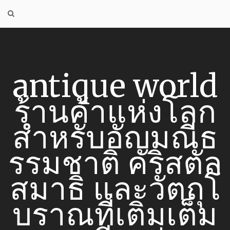
Skip
to
content
antique world
ร้านค้าแห่งโลก
สำหรับอัญมณีธ
รรมชาติ คริสตัล
สมาธิ และวัตถุโ
บราณที่เติมเต็ม