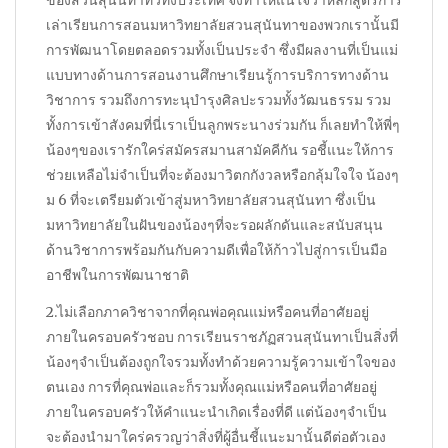
ของสวนสุนันทาทั่วทั้งประเทศ จึงทำให้แน่ใจว่าหลักสูตรการ
เล่าเรียนการสอนมหาวิทยาลัยสวนสุนันทาของพวกเรานั้นมี
การพัฒนาโดยตลอดรวมทั้งเป็นประจำ ซึ่งมีผลงานที่เป็นแม่
แบบทางด้านการสอนงานศึกษาเรียนรู้การบริการทางด้าน
วิชาการ รวมถึงการทะนุบำรุงศิลปะรวมทั้งวัฒนธรรม รวม
ทั้งการเข้าสังคมที่นี่เราเป็นลูกพระนางร่วมกัน ก็เลยทำให้พี่ๆ
น้องๆของเรารักใคร่สมัครสมานสามัคคีกัน รอชี้แนะให้การ
ช่วยเหลือไม่จำเป็นที่จะต้องมาวิตกกังวลหรือกลุ้มใจใจ น้องๆ
ม 6 ที่จะเตรียมตัวเข้าสู่มหาวิทยาลัยสวนสุนันทา ซึ่งเป็น
มหาวิทยาลัยในฝันของน้องๆที่จะรอผลักดันและสนับสนุน
ด้านวิชาการพร้อมกันกับความดีเพื่อให้ก้าวไปสู่การเป็นมือ
อาชีพในการพัฒนาชาติ
2.ไม่เลือกภาควิชาจากที่คุณพ่อคุณแม่หรือคนที่อาศัยอยู่
ภายในครอบครัวชอบ การเรียนราชภัฏสวนสุนันทาเป็นสิ่งที่
น้องๆจำเป็นต้องถูกใจรวมทั้งทำด้วยความรู้ความเข้าใจของ
ตนเอง การที่คุณพ่อและก็รวมทั้งคุณแม่หรือคนที่อาศัยอยู่
ภายในครอบครัวให้คำแนะนำเกิดเรื่องที่ดี แต่น้องๆจำเป็น
จะต้องนำมาใคร่ครวญว่าสิ่งที่ผู้อื่นชี้แนะมานั้นดีต่อตัวเอง