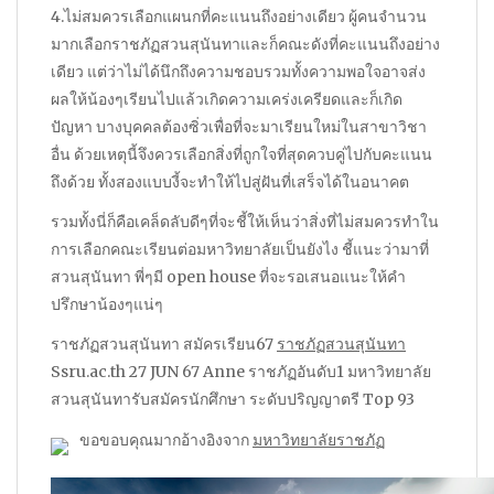
4.ไม่สมควรเลือกแผนกที่คะแนนถึงอย่างเดียว ผู้คนจำนวน
มากเลือกราชภัฏสวนสุนันทาและก็คณะดังที่คะแนนถึงอย่าง
เดียว แต่ว่าไม่ได้นึกถึงความชอบรวมทั้งความพอใจอาจส่ง
ผลให้น้องๆเรียนไปแล้วเกิดความเคร่งเครียดและก็เกิด
ปัญหา บางบุคคลต้องซิ่วเพื่อที่จะมาเรียนใหม่ในสาขาวิชา
อื่น ด้วยเหตุนี้จึงควรเลือกสิ่งที่ถูกใจที่สุดควบคู่ไปกับคะแนน
ถึงด้วย ทั้งสองแบบงี้จะทำให้ไปสู่ฝันที่เสร็จได้ในอนาคต
รวมทั้งนี่ก็คือเคล็ดลับดีๆที่จะชี้ให้เห็นว่าสิ่งที่ไม่สมควรทำใน
การเลือกคณะเรียนต่อมหาวิทยาลัยเป็นยังไง ชี้แนะว่ามาที่
สวนสุนันทา พี่ๆมี open house ที่จะรอเสนอแนะให้คำ
ปรึกษาน้องๆแน่ๆ
ราชภัฏสวนสุนันทา สมัครเรียน67
ราชภัฏสวนสุนันทา
Ssru.ac.th 27 JUN 67 Anne ราชภัฏอันดับ1 มหาวิทยาลัย
สวนสุนันทารับสมัครนักศึกษา ระดับปริญญาตรี Top 93
ขอขอบคุณมากอ้างอิงจาก
มหาวิทยาลัยราชภัฏ