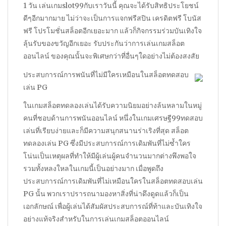
1 วัน เล่นเกมslot99กับเราวันนี้ คุณจะได้รับสิทธิประโยชน์
ดีๆอีกมากมาย ไม่ว่าจะเป็นการแจกฟรีสปิน เครดิตฟรี โบนัส
ฟรี โปรโมชั่นสล็อตอีกเยอะมาก แล้วก็กิจกรรมร่วมบันเทิงใจ
ลุ้นรับของขวัญอีกเยอะ รับประกันว่าการเล่นเกมสล็อต
ออนไลน์ ของคุณนั้นจะพิเศษกว่าที่อื่นๆใดอย่างไม่ต้องสงสัย
ประสบการณ์การพนันที่ไม่มีใครเหมือนในสล็อตทดสอบ
เล่น PG
ในเกมสล็อตทดลองเล่นได้รับความนิยมอย่างล้นหลามในหมู่
คนที่ชอบด้านการพนันออนไลน์ หนึ่งในเกมเศรษฐี99ทดสอบ
เล่นที่เรียบง่ายและก็มีความสนุกสนานร่าเริงที่สุด สล็อต
ทดลองเล่น PG ซึ่งมีประสบการณ์การเดิมพันที่ไม่ซ้ำใคร
โน่นเป็นเหตุผลที่ทำให้มีผู้เล่นผู้คนจำนวนมากต่างพึงพอใจ
รวมทั้งหลงใหลในเกมนี้เป็นอย่างมาก เมื่อพูดถึง
ประสบการณ์การเดิมพันที่ไม่เหมือนใครในสล็อตทดสอบเล่น
PG นั้น พวกเราปรารถนามองหาสิ่งที่น่าดึงดูดแล้วก็เป็น
เอกลักษณ์ เพื่อผู้เล่นได้สัมผัสประสบการณ์ที่ท้าและบันเทิงใจ
อย่างแท้จริงสำหรับในการเล่นเกมสล็อตออนไลน์