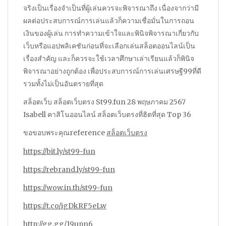
จริงเป็นเรื่องจำเป็นที่ผู้เล่นควรจะพิจารณาถึง เนื่องจากว่ามี
ผลต่อประสบการณ์การเล่นแล้วก็ความเชื่อมั่นในการถอน
เงินของผู้เล่น การทำความเข้าใจและพินิจพิจารณาเกี่ยวกับ
เว็บหรือแอปพลิเคชันก่อนที่จะเลือกเล่นสล็อตออนไลน์เป็น
เรื่องสำคัญ และก็ควรจะใช้เวลาศึกษาเล่าเรียนแล้วก็พินิจ
พิจารณาอย่างถูกต้อง เพื่อประสบการณ์การเล่นเศรษฐี99ที่ดี
รวมทั้งไม่เป็นอันตรายที่สุด
สล็อตเว็บ สล็อตเว็บตรง St99.fun 28 พฤษภาคม 2567
Isabell คาสิโนออนไลน์ สล็อตเว็บตรงที่ฮิตที่สุด Top 36
ขอขอบพระคุณreference
สล็อตเว็บตรง
https://bit.ly/st99-fun
https://rebrand.ly/st99-fun
https://wow.in.th/st99-fun
https://t.co/igDkRF5eLw
http://gg.gg/19upn6