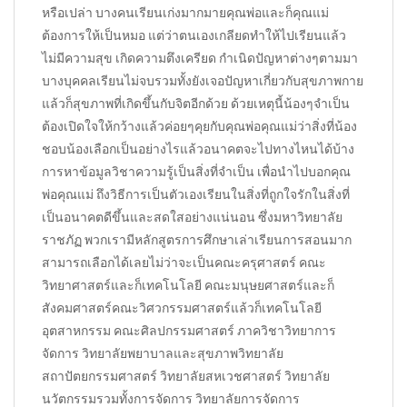
หรือเปล่า บางคนเรียนเก่งมากมายคุณพ่อและก็คุณแม่
ต้องการให้เป็นหมอ แต่ว่าตนเองเกลียดทำให้ไปเรียนแล้ว
ไม่มีความสุข เกิดความตึงเครียด กำเนิดปัญหาต่างๆตามมา
บางบุคคลเรียนไม่จบรวมทั้งยังเจอปัญหาเกี่ยวกับสุขภาพกาย
แล้วก็สุขภาพที่เกิดขึ้นกับจิตอีกด้วย ด้วยเหตุนี้น้องๆจำเป็น
ต้องเปิดใจให้กว้างแล้วค่อยๆคุยกับคุณพ่อคุณแม่ว่าสิ่งที่น้อง
ชอบน้องเลือกเป็นอย่างไรแล้วอนาคตจะไปทางไหนได้บ้าง
การหาข้อมูลวิชาความรู้เป็นสิ่งที่จำเป็น เพื่อนำไปบอกคุณ
พ่อคุณแม่ ถึงวิธีการเป็นตัวเองเรียนในสิ่งที่ถูกใจรักในสิ่งที่
เป็นอนาคตดีขึ้นและสดใสอย่างแน่นอน ซึ่งมหาวิทยาลัย
ราชภัฏ พวกเรามีหลักสูตรการศึกษาเล่าเรียนการสอนมาก
สามารถเลือกได้เลยไม่ว่าจะเป็นคณะครุศาสตร์ คณะ
วิทยาศาสตร์และก็เทคโนโลยี คณะมนุษยศาสตร์และก็
สังคมศาสตร์คณะวิศวกรรมศาสตร์แล้วก็เทคโนโลยี
อุตสาหกรรม คณะศิลปกรรมศาสตร์ ภาควิชาวิทยาการ
จัดการ วิทยาลัยพยาบาลและสุขภาพวิทยาลัย
สถาปัตยกรรมศาสตร์ วิทยาลัยสหเวชศาสตร์ วิทยาลัย
นวัตกรรมรวมทั้งการจัดการ วิทยาลัยการจัดการ