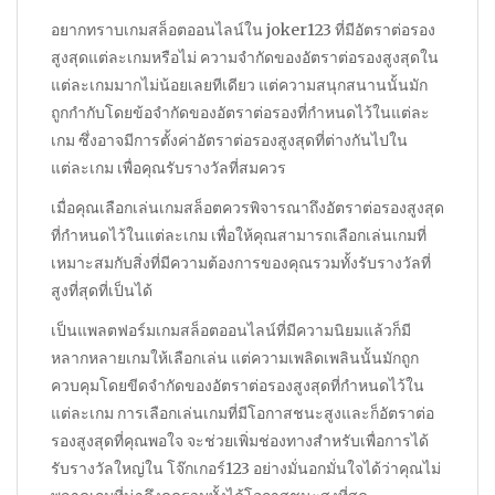
อยากทราบเกมสล็อตออนไลน์ใน joker123 ที่มีอัตราต่อรอง
สูงสุดแต่ละเกมหรือไม่ ความจำกัดของอัตราต่อรองสูงสุดใน
แต่ละเกมมากไม่น้อยเลยทีเดียว แต่ความสนุกสนานนั้นมัก
ถูกกำกับโดยข้อจำกัดของอัตราต่อรองที่กำหนดไว้ในแต่ละ
เกม ซึ่งอาจมีการตั้งค่าอัตราต่อรองสูงสุดที่ต่างกันไปใน
แต่ละเกม เพื่อคุณรับรางวัลที่สมควร
เมื่อคุณเลือกเล่นเกมสล็อตควรพิจารณาถึงอัตราต่อรองสูงสุด
ที่กำหนดไว้ในแต่ละเกม เพื่อให้คุณสามารถเลือกเล่นเกมที่
เหมาะสมกับสิ่งที่มีความต้องการของคุณรวมทั้งรับรางวัลที่
สูงที่สุดที่เป็นได้
เป็นแพลตฟอร์มเกมสล็อตออนไลน์ที่มีความนิยมแล้วก็มี
หลากหลายเกมให้เลือกเล่น แต่ความเพลิดเพลินนั้นมักถูก
ควบคุมโดยขีดจำกัดของอัตราต่อรองสูงสุดที่กำหนดไว้ใน
แต่ละเกม การเลือกเล่นเกมที่มีโอกาสชนะสูงและก็อัตราต่อ
รองสูงสุดที่คุณพอใจ จะช่วยเพิ่มช่องทางสำหรับเพื่อการได้
รับรางวัลใหญ่ใน โจ๊กเกอร์123 อย่างมั่นอกมั่นใจได้ว่าคุณไม่