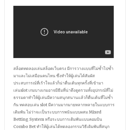
สล็อตทดลองเล่นสล็อตเว็บตรง มีการวางแบบที่ไม่ซ้ำไปซ้ำ
มาและไม่เสมือนคนไหน ซึ่งทำให้ผู้เล่นได้สัมผัส
ประสบการณ์ที่เร้าใจแล้วก็น่าตื่นเต้นทุกครั้งที่เข้ามา
เล่นslot เกมบางเกมอาจมีธีมที่น่าดึงดูดรวมทั้งอุปกรณ์ที่ไม่
ธรรมดาทำให้ผู้เล่นมีความสนุกสนานแล้วก็ตื่นเต้นที่ไม่ซ้ำ
กัน ทดสอบเล่น slot มีความมากมายหลากหลายในแบบการ
เดิมพัน ไม่ว่าจะเป็นระบบการพนันแบบผสม Mixed
Betting System หรือระบบการเดิมพันแบบคอมบิน
Combo Bet ทำให้ผู้เล่นได้ทดลองกรรมวิธีเดิมพันที่สนุก