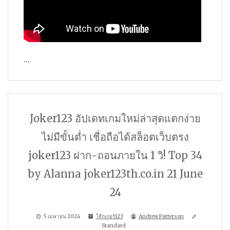
…
Joker123 อัปเดทเกมใหม่ล่าสุดแตกง่าย
ไม่มีขั้นต่ำ เชื่อถือได้สล็อตเว็บตรง
joker123 ฝาก-ถอนภายใน 1 วิ! Top 34
by Alanna joker123th.co.in 21 June
24
5 เมษายน 2024
โจ๊กเกอร์123
Andrew Patterson
Standard