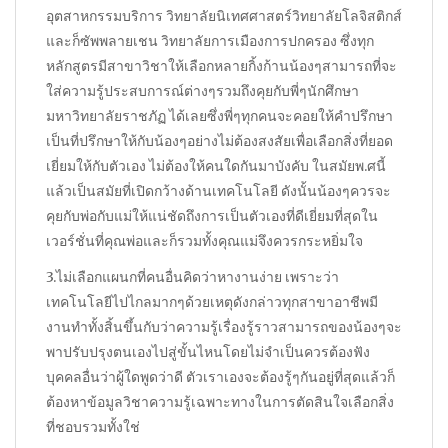
อุตสาหกรรมบริการ วิทยาลัยนิเทศศาสตร์วิทยาลัยโลจิสติกส์
และก็ซัพพลายเชน วิทยาลัยการเมืองการปกครอง ซึ่งทุก
หลักสูตรมีสาขาวิชาให้เลือกหลายกิ้งก้านน้องๆสามารถที่จะ
ใส่ความรู้ประสบการณ์ต่างๆรวมถึงคุยกับพี่ๆนักศึกษา
มหาวิทยาลัยราชภัฏ ได้เลยซึ่งพี่ๆทุกคนจะคอยให้คำปรึกษา
เป็นที่ปรึกษาให้กับน้องๆอย่างไม่ต้องสงสัยเพื่อเลือกสิ่งที่ยอด
เยี่ยมให้กับตัวเอง ไม่ต้องให้คนใดกันมาบังคับ ในสมัยพ.ศนี้
แล้วเป็นสมัยที่เปิดกว้างด้านเทคโนโลยี ดังนั้นน้องๆควรจะ
คุยกับพ่อกับแม่ให้แน่ชัดถึงการเป็นตัวเองที่ดีเยี่ยมที่สุดใน
เวอร์ชั่นที่คุณพ่อและก็รวมทั้งคุณแม่จึงควรกระหยิ่มใจ
3.ไม่เลือกแผนกที่คนอื่นคิดว่าหางานง่าย เพราะว่า
เทคโนโลยีไปไกลมากๆด้วยเหตุดังกล่าวทุกสาขาอาชีพมี
งานทำทั้งสิ้นขึ้นกับว่าความรู้เรื่องรู้ราวสามารถของน้องๆจะ
พาปรับปรุงตนเองไปสู่ขั้นไหนโดยไม่จำเป็นควรต้องฟัง
บุคคลอื่นว่าผู้ใดพูดว่าดี ตัวเราเองจะต้องรู้ๆกันอยู่ที่สุดแล้วก็
ต้องหาข้อมูลวิชาความรู้เฉพาะทางในการตัดสินใจเลือกสิ่ง
ที่ชอบรวมทั้งใช่