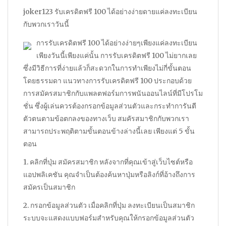
joker123 รับเครดิตฟรี 100 ได้อย่างง่ายดายแค่ลงทะเบียน
กับพวกเราวันนี้
การรับเครดิตฟรี 100 ได้อย่างง่ายๆเพียงแค่ลงทะเบียน
เพียงวันนี้เพียงแค่นั้น การรับเครดิตฟรี 100 ไม่ยากเลย
ซึ่งมีวิธีการที่ง่ายแล้วก็สะดวกในการทำเพียงไม่กี่ขั้นตอน
โดยธรรมดา แนวทางการรับเครดิตฟรี 100 ประกอบด้วย
การสมัครสมาชิกกับแพลตฟอร์มการพนันออนไลน์ที่มีโปรโม
ชั่น ซึ่งผู้เล่นควรต้องกรอกข้อมูลส่วนตัวและกระทำการันตี
ตัวตนตามข้อตกลงของทางเว็บ สมคัรสมาชิกกับพวกเรา
สามารถประพฤติตามขั้นตอนข้างล่างนี้เลย เพียงแต่ 5 ขั้น
ตอน
1. คลิกที่ปุ่ม สมัครสมาชิก หลังจากที่คุณเข้าสู่เว็บไซต์หรือ
แอปพลิเคชัน คุณจำเป็นต้องค้นหาปุ่มหรือลิงก์ที่อ้างถึงการ
สมัครเป็นสมาชิก
2. กรอกข้อมูลส่วนตัว เมื่อคลิกที่ปุ่ม ลงทะเบียนเป็นสมาชิก
ระบบจะแสดงแบบฟอร์มสำหรับคุณให้กรอกข้อมูลส่วนตัว