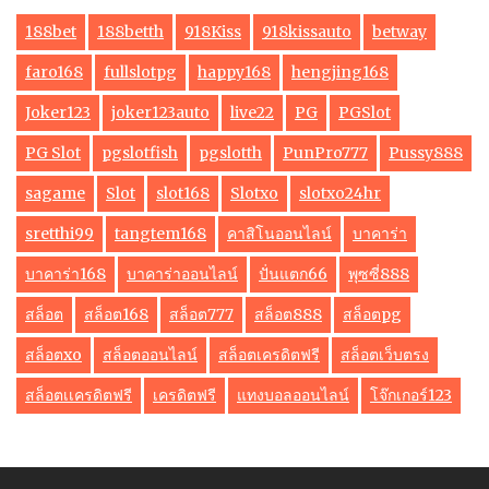
188bet
188betth
918Kiss
918kissauto
betway
faro168
fullslotpg
happy168
hengjing168
Joker123
joker123auto
live22
PG
PGSlot
PG Slot
pgslotfish
pgslotth
PunPro777
Pussy888
sagame
Slot
slot168
Slotxo
slotxo24hr
sretthi99
tangtem168
คาสิโนออนไลน์
บาคาร่า
บาคาร่า168
บาคาร่าออนไลน์
ปั่นแตก66
พุซซี่888
สล็อต
สล็อต168
สล็อต777
สล็อต888
สล็อตpg
สล็อตxo
สล็อตออนไลน์
สล็อตเครดิตฟรี
สล็อตเว็บตรง
สล็อตเเครดิตฟรี
เครดิตฟรี
แทงบอลออนไลน์
โจ๊กเกอร์123