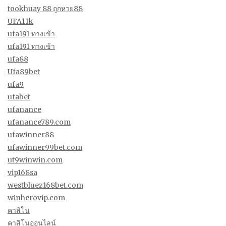
tookhuay 88 ถูกหวย88
UFA11k
ufa191 ทางเข้า
ufa191 ทางเข้า
ufa88
Ufa89bet
ufa9
ufabet
ufanance
ufanance789.com
ufawinner88
ufawinner99bet.com
ut9winwin.com
vip168sa
westbluez168bet.com
winherovip.com
คาสิโน
คาสิโนออนไลน์