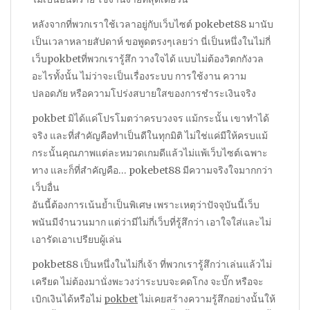
หลังจากที่พวกเราใช้เวลาอยู่กับเว็บไซต์ pokebet88 มานับ
เป็นเวลาหลายสัปดาห์ ขอพูดตรงๆเลยว่า นี่เป็นหนึ่งในไม่กี่
เว็บpokbetที่พวกเรารู้สึก วางใจได้ แบบไม่ต้องวิตกกังวล
อะไรทั้งนั้น ไม่ว่าจะเป็นเรื่องระบบ การใช้งาน ความ
ปลอดภัย หรือความโปร่งสบายใสของการชำระเงินจริง
pokbet มิได้แค่โปรโมตว่าครบวงจร แม้กระนั้น เขาทำได้
จริง และที่สำคัญคือทำเป็นดีในทุกมิติ ไม่ใช่แค่มีให้ครบแม้
กระนั้นคุณภาพแต่ละหมวดเกมดีแล้วไม่แพ้เว็บไซต์เฉพาะ
ทาง และก็ที่สำคัญคือ… pokebet88 มีความจริงใจมากกว่า
เว็บอื่น
อันนี้ต้องการเน้นย้ำเป็นพิเศษ เพราะเหตุว่าปัจจุบันนี้เว็บ
พนันมีจำนวนมาก แต่ว่ามีไม่กี่เว็บที่รู้สึกว่า เอาใจใส่และไม่
เอารัดเอาเปรียบผู้เล่น
pokbet88 เป็นหนึ่งในไม่กี่เจ้า ที่พวกเรารู้สึกว่าเล่นแล้วไม่
เครียด ไม่ต้องมานั่งพะวงว่าระบบจะคดโกง จะบั๊ก หรือจะ
เบิกเงินได้หรือไม่
pokbet
ไม่เคยสร้างความรู้สึกอย่างนั้นให้