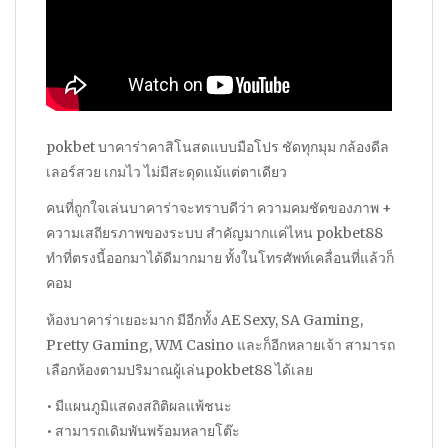
pokbet บาคาร่าคาสิโนสดแบบมือโปร ชัดทุกมุม กล้องดีล
เลอร์สวย เกมไว ไม่มีสะดุดแม้แต่ตาเดียว
คนที่ถูกใจเล่นบาคาร่าจะทราบดีว่า ความคมชัดของภาพ +
ความเสถียรภาพของระบบ สำคัญมากแค่ไหน pokbet88
ทำที่ตรงนี้ออกมาได้ดีมากมาย ทั้งในโทรศัพท์เคลื่อนที่แล้วก็
คอม
ห้องบาคาร่าเยอะมาก มีอีกทั้ง AE Sexy, SA Gaming,
Pretty Gaming, WM Casino และก็อีกหลายเจ้า สามารถ
เลือกห้องตามปริมาณผู้เล่นpokbet88 ได้เลย
• มีแผนภูมิแสดงสถิติผลแพ้ชนะ
• สามารถเดิมพันพร้อมหลายโต๊ะ