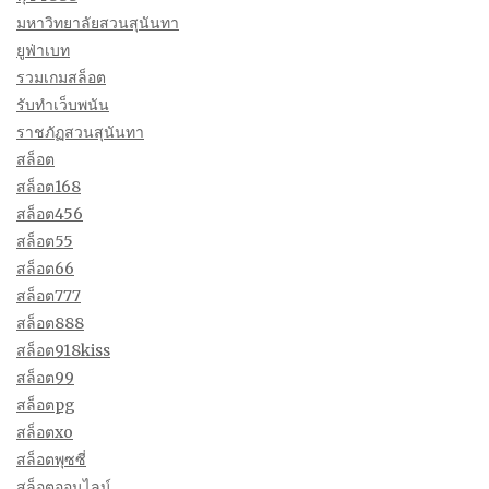
มหาวิทยาลัยสวนสุนันทา
ยูฟ่าเบท
รวมเกมสล็อต
รับทำเว็บพนัน
ราชภัฏสวนสุนันทา
สล็อต
สล็อต168
สล็อต456
สล็อต55
สล็อต66
สล็อต777
สล็อต888
สล็อต918kiss
สล็อต99
สล็อตpg
สล็อตxo
สล็อตพุซซี่
สล็อตออนไลน์