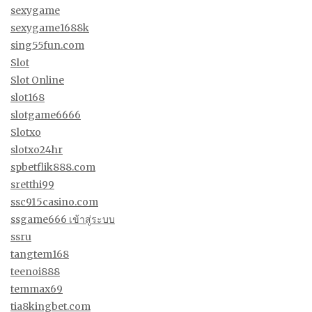
sexygame
sexygame1688k
sing55fun.com
Slot
Slot Online
slot168
slotgame6666
Slotxo
slotxo24hr
spbetflik888.com
sretthi99
ssc915casino.com
ssgame666 เข้าสู่ระบบ
ssru
tangtem168
teenoi888
temmax69
tia8kingbet.com