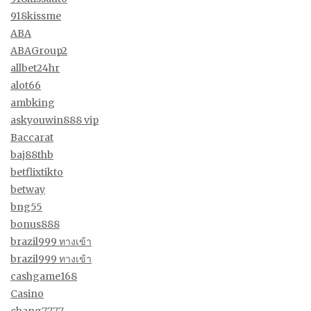
918kissme
ABA
ABAGroup2
allbet24hr
alot66
ambking
askyouwin888 vip
Baccarat
baj88thb
betflixtikto
betway
bng55
bonus888
brazil999 ทางเข้า
brazil999 ทางเข้า
cashgame168
Casino
chang7777