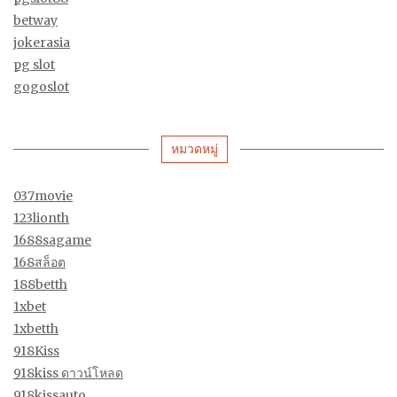
betway
jokerasia
pg slot
gogoslot
หมวดหมู่
037movie
123lionth
1688sagame
168สล็อต
188betth
1xbet
1xbetth
918Kiss
918kiss ดาวน์โหลด
918kissauto