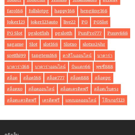
faro168
fullslotpg
happy168
hengjing168
Joker123
joker123auto
live22
PG
PGSlot
PG Slot
pgslotfish
pgslotth
PunPro777
Pussy888
sagame
Slot
slot168
Slotxo
slotxo24hr
sretthi99
tangtem168
คาสิโนออนไลน์
บาคาร่า
บาคาร่า168
บาคาร่าออนไลน์
ปั่นแตก66
พุซซี่888
สล็อต
สล็อต168
สล็อต777
สล็อต888
สล็อตpg
สล็อตxo
สล็อตออนไลน์
สล็อตเครดิตฟรี
สล็อตเว็บตรง
สล็อตเเครดิตฟรี
เครดิตฟรี
แทงบอลออนไลน์
โจ๊กเกอร์123
คลังเก็บ