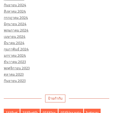
กันยายน 2024
สิงหาคม 2024
กรกฎาคม 2024
มิถุนายน 2024
พฤษภาคม 2024
เมษายน 2024
มีนาคม 2024
กุมภาพันธ์ 2024
มกราคม 2024
ธันวาคม 2023
พฤศจิกายน 2023
ตุลาคม 2023
กันยายน 2023
ป้ายกำกับ
188bet
188betth
918Kiss
918kissauto
betway