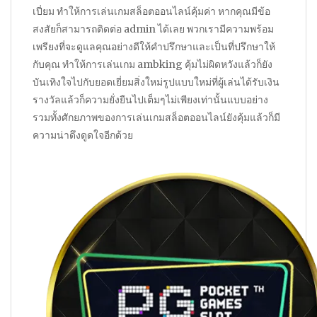
เปี่ยม ทำให้การเล่นเกมสล็อตออนไลน์คุ้มค่า หากคุณมีข้อ
สงสัยก็สามารถติดต่อ admin ได้เลย พวกเรามีความพร้อม
เพรียงที่จะดูแลคุณอย่างดีให้คำปรึกษาและเป็นที่ปรึกษาให้
กับคุณ ทำให้การเล่นเกม ambking คุ้มไม่ผิดหวังแล้วก็ยัง
บันเทิงใจไปกับยอดเยี่ยมสิ่งใหม่รูปแบบใหม่ที่ผู้เล่นได้รับเงิน
รางวัลแล้วก็ความยั่งยืนไปเต็มๆไม่เพียงเท่านั้นแบบอย่าง
รวมทั้งศักยภาพของการเล่นเกมสล็อตออนไลน์ยังคุ้มแล้วก็มี
ความน่าดึงดูดใจอีกด้วย