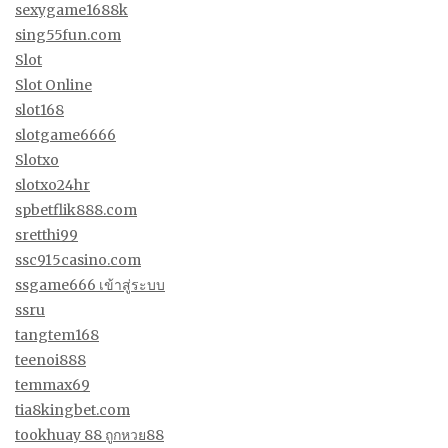
sexygame1688k
sing55fun.com
Slot
Slot Online
slot168
slotgame6666
Slotxo
slotxo24hr
spbetflik888.com
sretthi99
ssc915casino.com
ssgame666 เข้าสู่ระบบ
ssru
tangtem168
teenoi888
temmax69
tia8kingbet.com
tookhuay 88 ถูกหวย88