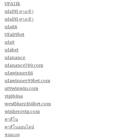
UFA11k
ufa191 ทางเข้า
ufa191 ทางเข้า
ufa88
Ufa89bet
ufa9
ufabet
ufanance
ufanance789.com
ufawinner88
ufawinner99bet.com
ut9winwin.com
vip168sa
westbluez168bet.com
winherovip.com
คาสิโน
คาสิโนออนไลน์
ซอยเบท