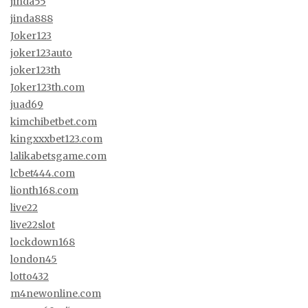
jinda55
jinda888
Joker123
joker123auto
joker123th
Joker123th.com
juad69
kimchibetbet.com
kingxxxbet123.com
lalikabetsgame.com
lcbet444.com
lionth168.com
live22
live22slot
lockdown168
london45
lotto432
m4newonline.com