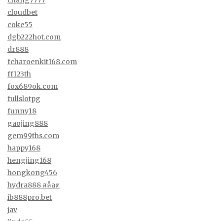
cloudbet
coke55
dgb222hot.com
dr888
fcharoenkit168.com
ff123th
fox689ok.com
fullslotpg
funny18
gaojing888
gem99ths.com
happy168
hengjing168
hongkong456
hydra888 สล็อต
ib888pro.bet
jav