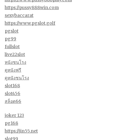
https://pussy888win.com
sexybaccarat
https://www.pgslot.golf
pgslot
pg99
fullslot
live22slot
หนังชนโรง
ดูหนังฟรี
ดูหนังชนโรง
slot168
slot456
สล็อต66
joker 123
pg168
https://jin55.net
slot99