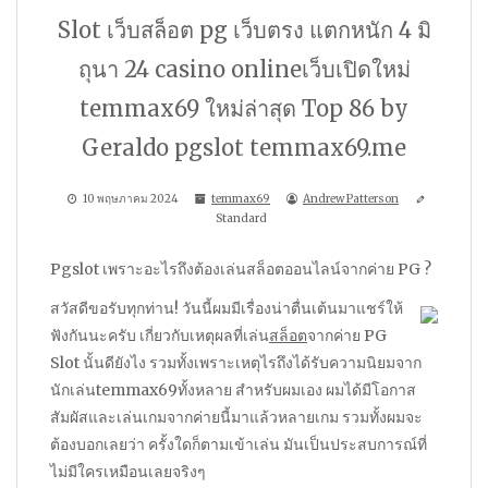
Slot เว็บสล็อต pg เว็บตรง แตกหนัก 4 มิ
ถุนา 24 casino onlineเว็บเปิดใหม่
temmax69 ใหม่ล่าสุด Top 86 by
Geraldo pgslot temmax69.me
10 พฤษภาคม 2024
temmax69
Andrew Patterson
Standard
Pgslot เพราะอะไรถึงต้องเล่นสล็อตออนไลน์จากค่าย PG ?
สวัสดีขอรับทุกท่าน! วันนี้ผมมีเรื่องน่าตื่นเต้นมาแชร์ให้
ฟังกันนะครับ เกี่ยวกับเหตุผลที่เล่น
สล็อต
จากค่าย PG
Slot นั้นดียังไง รวมทั้งเพราะเหตุไรถึงได้รับความนิยมจาก
นักเล่นtemmax69ทั้งหลาย สำหรับผมเอง ผมได้มีโอกาส
สัมผัสและเล่นเกมจากค่ายนี้มาแล้วหลายเกม รวมทั้งผมจะ
ต้องบอกเลยว่า ครั้งใดก็ตามเข้าเล่น มันเป็นประสบการณ์ที่
ไม่มีใครเหมือนเลยจริงๆ