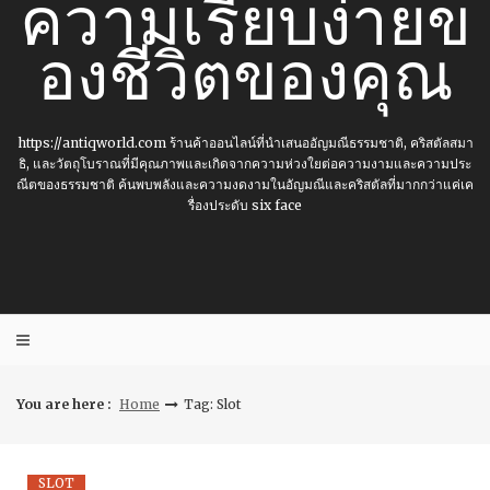
ความเรียบง่ายข
องชีวิตของคุณ
https://antiqworld.com ร้านค้าออนไลน์ที่นำเสนออัญมณีธรรมชาติ, คริสตัลสมา
ธิ, และวัตถุโบราณที่มีคุณภาพและเกิดจากความห่วงใยต่อความงามและความประ
ณีตของธรรมชาติ ค้นพบพลังและความงดงามในอัญมณีและคริสตัลที่มากกว่าแค่เค
รื่องประดับ six face
You are here :
Home
Tag: Slot
SLOT