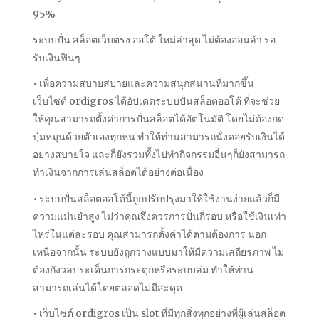
95%
ระบบปั่น สล็อตเว็บตรง ออโต้ ใหม่ล่าสุด ไม่ต้องอ่อนล้า รอ
รับเงินฟินๆ
• เพื่อความสบายสบายและความสนุกสนานที่มากขึ้น
เว็บไซต์ ordigros ได้อัปเดตระบบปั่นสล็อตออโต้ ที่จะช่วย
ให้คุณสามารถตั้งค่าการปั่นสล็อตได้อัตโนมัติ โดยไม่ต้องกด
ปุ่มหมุนด้วยตัวเองทุกหน ทำให้ท่านสามารถนั่งคอยรับเงินได้
อย่างสบายใจ และก็ยังรวมทั้งไปทำกิจกรรมอื่นๆก็ยังสามารถ
ทำเงินจากการเล่นสล็อตได้อย่างต่อเนื่อง
• ระบบปั่นสล็อตออโต้นี้ถูกปรับปรุงมาให้ใช้งานง่ายแล้วก็มี
ความแม่นยำสูง ไม่ว่าคุณจึงควรการปั่นกี่รอบ หรือใช้เงินเท่า
ไหร่ในแต่ละรอบ คุณสามารถตั้งค่าได้ตามต้องการ นอก
เหนือจากนั้น ระบบยังถูกวางแบบมาให้มีความเสถียรภาพ ไม่
ต้องกังวลประเด็นการกระตุกหรือระบบล่ม ทำให้ท่าน
สามารถเล่นได้โดยตลอดไม่มีสะดุด
• เว็บไซต์ ordigros เป็น slot ที่มีทุกสิ่งทุกอย่างที่ผู้เล่นสล็อต