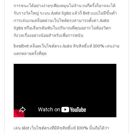
การชนะได้อย่างง่ายๆเพียงหมุนไม่จำนวนกี่ครั้งก็อาจจะได้
รับรางวัลใหญ่ ระบบ Auto Spin แล้วก็ Bet แบบไม่มีขั้นต่ำ
การเล่นเกมสล็อตผ่านเว็บไซต์ตรงสามารถตั้งค่า Auto
Spin หรือเลือกเดิมพันในปริมาณที่คุณอยาก ไม่ต้องวิตก
กังวลเรื่องอย่างน้อยสำหรับเพื่อการพนัน
bestbet สล็อตเว็บไซต์ตรง Auto ลิขสิทธิ์แท้ 100% เล่นง่าย
แตกหลายครั้งที่สุด
เล่น slot เว็บไซต์ตรงที่มีลิขสิทธิ์แท้ 100% นั้นถือได้ว่า