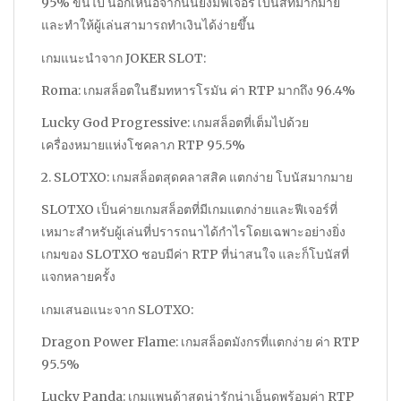
95% ขึ้นไป นอกเหนือจากนั้นยังมีฟีเจอร์โบนัสที่มากมาย
และทำให้ผู้เล่นสามารถทำเงินได้ง่ายขึ้น
เกมแนะนำจาก JOKER SLOT:
Roma: เกมสล็อตในธีมทหารโรมัน ค่า RTP มากถึง 96.4%
Lucky God Progressive: เกมสล็อตที่เต็มไปด้วย
เครื่องหมายแห่งโชคลาภ RTP 95.5%
2. SLOTXO: เกมสล็อตสุดคลาสสิค แตกง่าย โบนัสมากมาย
SLOTXO เป็นค่ายเกมสล็อตที่มีเกมแตกง่ายและฟีเจอร์ที่
เหมาะสำหรับผู้เล่นที่ปรารถนาได้กำไรโดยเฉพาะอย่างยิ่ง
เกมของ SLOTXO ชอบมีค่า RTP ที่น่าสนใจ และก็โบนัสที่
แจกหลายครั้ง
เกมเสนอแนะจาก SLOTXO:
Dragon Power Flame: เกมสล็อตมังกรที่แตกง่าย ค่า RTP
95.5%
Lucky Panda: เกมแพนด้าสุดน่ารักน่าเอ็นดูพร้อมค่า RTP