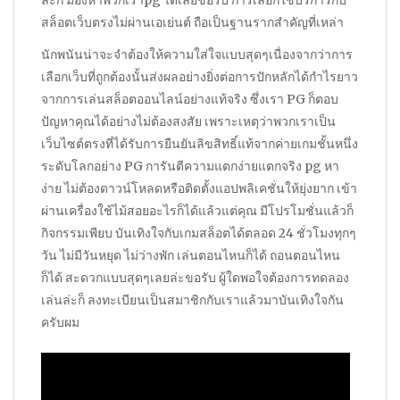
สล็อตเว็บตรงไม่ผ่านเอเย่นต์ ถือเป็นฐานรากสำคัญที่เหล่า
นักพนันน่าจะจำต้องให้ความใส่ใจแบบสุดๆเนื่องจากว่าการ
เลือกเว็บที่ถูกต้องนั้นส่งผลอย่างยิ่งต่อการปักหลักได้กำไรยาว
จากการเล่นสล็อตออนไลน์อย่างแท้จริง ซึ่งเรา PG ก็ตอบ
ปัญหาคุณได้อย่างไม่ต้องสงสัย เพราะเหตุว่าพวกเราเป็น
เว็บไซต์ตรงที่ได้รับการยืนยันลิขสิทธิ์แท้จากค่ายเกมชั้นหนึ่ง
ระดับโลกอย่าง PG การันตีความแตกง่ายแตกจริง pg หา
ง่าย ไม่ต้องดาวน์โหลดหรือติดตั้งแอปพลิเคชั่นให้ยุ่งยาก เข้า
ผ่านเครื่องใช้ไม้สอยอะไรก็ได้แล้วแต่คุณ มีโปรโมชั่นแล้วก็
กิจกรรมเพียบ บันเทิงใจกับเกมสล็อตได้ตลอด 24 ชั่วโมงทุกๆ
วัน ไม่มีวันหยุด ไม่ว่างพัก เล่นตอนไหนก็ได้ ถอนตอนไหน
ก็ได้ สะดวกแบบสุดๆเลยล่ะขอรับ ผู้ใดพอใจต้องการทดลอง
เล่นล่ะก็ ลงทะเบียนเป็นสมาชิกกับเราแล้วมาบันเทิงใจกัน
ครับผม