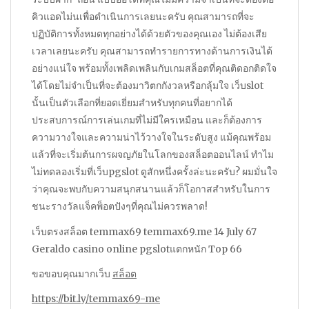
คิวแอดไม่นเพื่อดำเนินการเลยนะครับ คุณสามารถที่จะ
ปฏิบัติการทั้งหมดทุกอย่างได้ด้วยตัวของคุณเอง ไม่ต้องเสีย
เวลาเลยนะครับ คุณสามารถทำรายการทางด้านการเงินได้
อย่างแน่ใจ พร้อมทั้งเพลิดเพลินกับเกมสล็อตที่คุณติดอกติดใจ
ได้โดยไม่จำเป็นที่จะต้องมาวิตกกังวลหรือกลุ้มใจ เว็บslot
นั้นเป็นตัวเลือกที่ยอดเยี่ยมสำหรับทุกคนที่อยากได้
ประสบการณ์การเล่นเกมที่ไม่มีใครเหมือน และก็ต้องการ
ความวางใจและความน่าไว้วางใจในระดับสูง แม้คุณพร้อม
แล้วที่จะเริ่มต้นการผจญภัยในโลกของสล็อตออนไลน์ ทำไม
ไม่ทดลองเริ่มที่เว็บpgslot ดูสักหนึ่งครั้งล่ะนะครับ? ผมมั่นใจ
ว่าคุณจะพบกับความสนุกสนานแล้วก็โอกาสสำหรับในการ
ชนะรางวัลแจ็คพ็อตปังๆที่คุณไม่ควรพลาด!
เว็บตรงสล็อต temmax69 temmax69.me 14 July 67
Geraldo casino online pgslotแตกหนัก Top 66
ขอขอบคุณมากเว็บ
สล็อต
https://bit.ly/temmax69-me