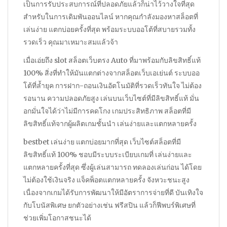
เป็นการรับประสบการณ์ที่ปลอดภัยแล้วก็น่าไว้วางใจที่สุด
สำหรับในการเดิมพันออนไลน์ หากคุณกำลังมองหาสล็อตที่
เล่นง่าย แตกบ่อยครั้งที่สุด พร้อมระบบออโต้ที่สบายรวมทั้ง
รวดเร็ว คุณมาเหมาะสมแล้วจ้า
เมื่อเอ่ยถึง slot สล็อตเว็บตรง Auto ที่มาพร้อมกับลิขสิทธิ์แท้
100% สิ่งที่ทำให้มันแตกต่างจากสล็อตเว็บเอเย่นต์ ระบบออ
โต้ที่ล้ำยุค การฝาก-ถอนเงินอัตโนมัติที่รวดเร็วทันใจ ไม่ต้อง
รอนาน ความปลอดภัยสูง เล่นบนเว็บไซต์ที่มีลิขสิทธิ์แท้ มั่น
อกมั่นใจได้ว่าไม่มีการคดโกง เกมประสิทธิภาพ สล็อตที่มี
ลิขสิทธิ์แท้จากผู้ผลิตเกมชั้นนำ เล่นง่ายและแตกหลายครั้ง
bestbet เล่นง่าย แตกบ่อยมากที่สุด เว็บไซต์สล็อตที่มี
ลิขสิทธิ์แท้ 100% ชอบมีระบบระเบียบเกมที่ เล่นง่ายและ
แตกหลายครั้งที่สุด ซึ่งผู้เล่นสามารถ ทดลองเล่นก่อน ได้โดย
ไม่ต้องใช้เงินจริง แจ็คพ็อตแตกหลายครั้ง จังหวะชนะสูง
เนื่องจากเกมได้รับการพัฒนาให้มีอัตราการจ่ายที่ดี บันเทิงใจ
กับโบนัสพิเศษ ยกตัวอย่างเช่น ฟรีสปิน แล้วก็ฟีพบร์พิเศษที่
ช่วยเพิ่มโอกาสชนะได้