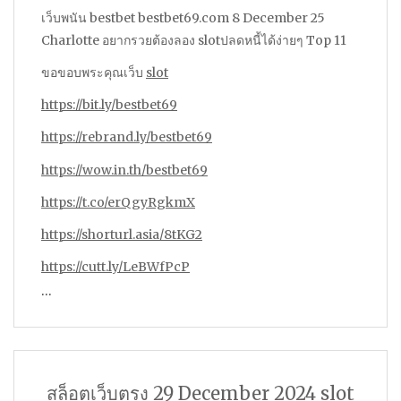
เว็บพนัน bestbet bestbet69.com 8 December 25
Charlotte อยากรวยต้องลอง slotปลดหนี้ได้ง่ายๆ Top 11
ขอขอบพระคุณเว็บ
slot
https://bit.ly/bestbet69
https://rebrand.ly/bestbet69
https://wow.in.th/bestbet69
https://t.co/erQgyRgkmX
https://shorturl.asia/8tKG2
https://cutt.ly/LeBWfPcP
…
สล็อตเว็บตรง 29 December 2024 slot