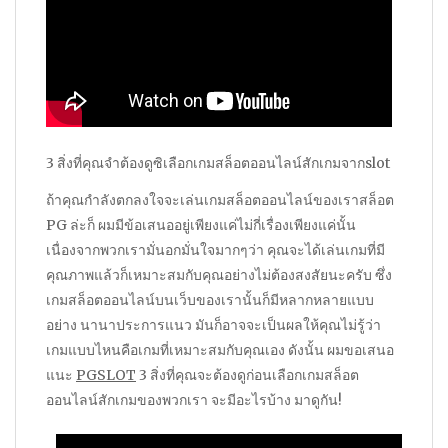
3 สิ่งที่คุณจำต้องดูซิเลือกเกมสล็อตออนไลน์สักเกมจากslot
ถ้าคุณกำลังตกลงใจจะเล่นเกมสล็อตออนไลน์ของเราสล็อต
PG ล่ะก็ ผมมีข้อเสนออยู่เพียงแค่ไม่กี่เรื่องเพียงแค่นั้น
เนื่องจากพวกเรามั่นอกมั่นใจมากๆว่า คุณจะได้เล่นเกมที่มี
คุณภาพแล้วก็เหมาะสมกับคุณอย่างไม่ต้องสงสัยนะครับ ซึ่ง
เกมสล็อตออนไลน์บนเว็บของเรานั้นก็มีหลากหลายแบบ
อย่าง นานาประการแนว มันก็อาจจะเป็นผลให้คุณไม่รู้ว่า
เกมแบบไหนคือเกมที่เหมาะสมกับคุณเอง ดังนั้น ผมขอเสนอ
แนะ
PGSLOT
3 สิ่งที่คุณจะต้องดูก่อนเลือกเกมสล็อต
ออนไลน์สักเกมของพวกเรา จะมีอะไรบ้าง มาดูกัน!