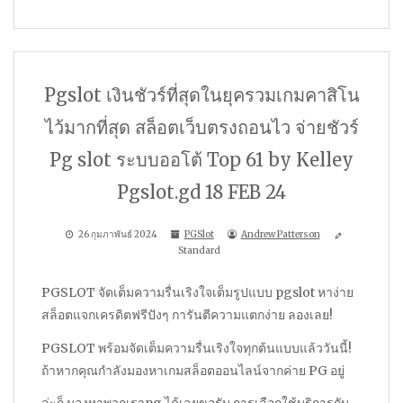
Pgslot เงินชัวร์ที่สุดในยุครวมเกมคาสิโน
ไว้มากที่สุด สล็อตเว็บตรงถอนไว จ่ายชัวร์
Pg slot ระบบออโต้ Top 61 by Kelley
Pgslot.gd 18 FEB 24
26 กุมภาพันธ์ 2024
PGSlot
Andrew Patterson
Standard
PGSLOT จัดเต็มความรื่นเริงใจเต็มรูปแบบ pgslot หาง่าย
สล็อตแจกเครดิตฟรีปังๆ การันตีความแตกง่าย ลองเลย!
PGSLOT พร้อมจัดเต็มความรื่นเริงใจทุกต้นแบบแล้ววันนี้!
ถ้าหากคุณกำลังมองหาเกมสล็อตออนไลน์จากค่าย PG อยู่
ล่ะก็ มองหาพวกเราpg ได้เลยขอรับ การเลือกใช้บริการกับ