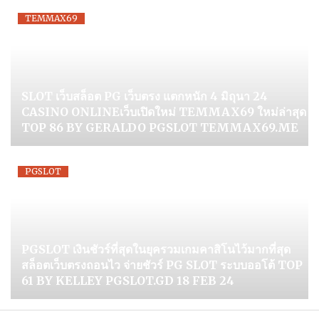
TEMMAX69
SLOT เว็บสล็อต PG เว็บตรง แตกหนัก 4 มิถุนา 24
CASINO ONLINEเว็บเปิดใหม่ TEMMAX69 ใหม่ล่าสุด
TOP 86 BY GERALDO PGSLOT TEMMAX69.ME
PGSLOT
PGSLOT เงินชัวร์ที่สุดในยุครวมเกมคาสิโนไว้มากที่สุด
สล็อตเว็บตรงถอนไว จ่ายชัวร์ PG SLOT ระบบออโต้ TOP
61 BY KELLEY PGSLOT.GD 18 FEB 24