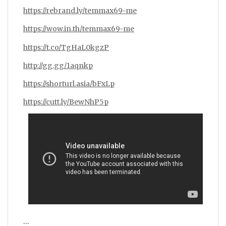
https://rebrand.ly/temmax69-me
https://wow.in.th/temmax69-me
https://t.co/TgHaL0kgzP
http://gg.gg/1aqnkp
https://shorturl.asia/bFxLp
https://cutt.ly/BewNhP5p
…