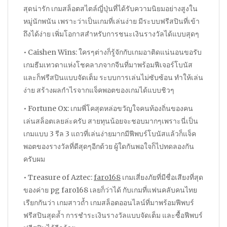
สุดน่ารัก เกมสล็อตสไตล์ญี่ปุ่นที่ได้รับความนิยมอย่างสูงใน
หมู่นักพนัน เพราะว่าเป็นเกมที่เล่นง่าย มีระบบฟรีสปินที่เข้า
ถึงได้ง่าย เพิ่มโอกาสสำหรับการชนะเงินรางวัลได้แบบสุดๆ
• Caishen Wins: ใครๆต่างก็รู้จักกับเกมอาติดแน่นอนขอรับ
เกมธีมเทวดาแห่งโชคลาภจากจีนที่มาพร้อมฟีเจอร์โบนัส
และก็ฟรีสปินแบบจัดเต็ม ระบบการเล่นไม่ซับซ้อน ทำให้เล่น
ง่าย สร้างผลกำไรจากแจ็คพอตของเกมได้แบบชิวๆ
• Fortune Ox: เกมพี่โคสุดหล่อขวัญใจคนท้องถิ่นของคน
เล่นสล็อตเลยล่ะครับ สายทุนน้อยจะชอบมากๆเพราะนี่เป็น
เกมแบบ 3 รีล 3 แถวที่เล่นง่ายมากมีฟีพบร์โบนัสแล้วก็แจ็ค
พอตของรางวัลที่ดีสุดๆอีกด้วย ผู้ใดกันพอใจก็ไปทดลองกัน
ครับผม
• Treasure of Aztec:
faro168
เกมเสี่ยงภัยที่มีชื่อเสียงที่สุด
ของค่าย pg faro168 เลยก็ว่าได้ กับเกมที่แฟนคลับคนไทย
เรียกกันว่า เกมสาวถ้ำ เกมสล็อตออนไลน์ที่มาพร้อมฟีพบร์
ฟรีสปินสุดล้ำ การชำระเงินรางวัลแบบจัดเต็ม และซื้อฟีพบร์