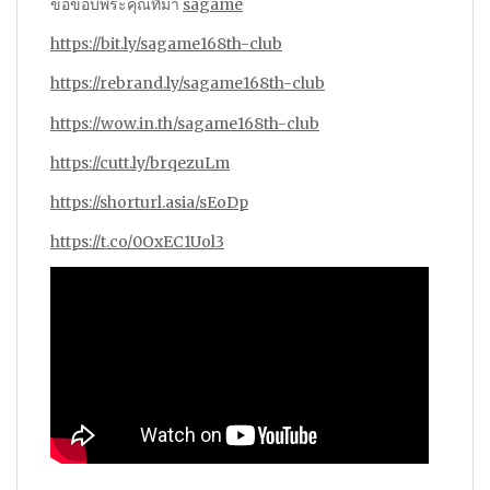
ขอขอบพระคุณที่มา
sagame
https://bit.ly/sagame168th-club
https://rebrand.ly/sagame168th-club
https://wow.in.th/sagame168th-club
https://cutt.ly/brqezuLm
https://shorturl.asia/sEoDp
https://t.co/0OxEC1Uol3