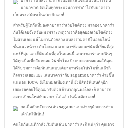
บาคาร่า แหล่งรวมคาสิโนออนไลน์ชั้นแนวหน้าระดับ
นานาชาติ จัดเต็มทุกกระบวนการทำกำไรกับบาคาร่า
เว็บตรง สมัครเป็นสมาชิกเลย!
สำหรับผู้ใดกันที่มองหาบาคาร่าเว็บไซต์ตรง มาลอง บาคาร่า
กันได้เลยจ๊ะครับผม เพราะเหตุว่าเราคือสุดยอดเว็บไซต์ตรง
ไม่ผ่านเอเย่นต์ ไม่ผ่านตัวกลาง แหล่งรวมคาสิโนออนไลน์
ชั้นแนวหน้าระดับโลกมากมาย มาพร้อมเกมพนันที่เยี่ยมที่สุด
แฟร์ที่สุด และก็ตื่นเต้นที่สุดในตอนนี้ เล่นบาคาร่าแบบฟินๆ
ได้ทุกเมื่อเชื่อวันตลอด 24 ชั่วโมง มีระบบถ่ายทอดสดให้คุณ
ได้รับชมการเดิมพันกันแบบเต็มๆมาพร้อมโปรโมชั่นแล้วก็
กิจกรรมเยอะแยะ เล่นบาคาร่ากับ
sagame
บาคาร่า ง่ายขึ้น
แน่นอน 100% ยังไม่หมดเพียงเท่านี้ ยังมีสิทธิพิเศษดีๆอีก
เยอะรอคอยให้คุณมารับด้วย ถ้าหากคุณพอใจล่ะก็ สามารถ
ลงทะเบียนใหม่กับพวกเราได้แล้ววันนี้ สมัครเลย!
กลเม็ดสำหรับการเล่น sagame แบบง่ายๆด้วยการอ่าน
เค้าไพ่ให้เป็น!
คนใดกันแน่ที่กำลังเริ่มต้นเล่น บาคาร่า ล่ะก็ แน่ๆว่า คุณอาจ