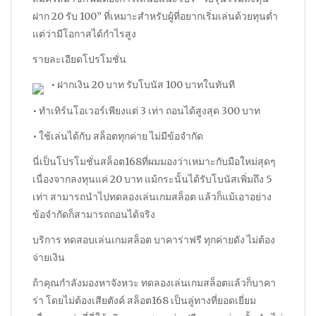
ฝาก 20 รับ 100” ที่เหมาะสำหรับผู้ที่อยากเริ่มเล่นด้วยทุนต่ำ
แต่ว่ามีโอกาสได้กำไรสูง
รายละเอียดโปรโมชั่น
• ฝากเงิน 20 บาท รับโบนัส 100 บาทในทันที
• ทำเทิร์นโอเวอร์เพียงแต่ 3 เท่า ถอนได้สูงสุด 300 บาท
• ใช้เล่นได้กับ สล็อตทุกค่าย ไม่มีข้อจำกัด
นี่เป็นโปรโมชั่นสล็อต168ที่ผมมองว่าเหมาะกับมือใหม่สุดๆ
เนื่องจากลงทุนแค่ 20 บาท แม้กระนั้นได้รับโบนัสเพิ่มถึง 5
เท่า สามารถนำไปทดลองเล่นเกมสล็อต แล้วก็แม้เอาอย่าง
ข้อจำกัดก็สามารถถอนได้จริง
บริการ ทดสอบเล่นเกมสล็อต บาคาร่าฟรี ทุกค่ายดัง ไม่ต้อง
จ่ายเงิน
ถ้าคุณกำลังมองหาจังหวะ ทดลองเล่นเกมสล็อตแล้วก็บาคา
ร่า โดยไม่ต้องเสียตังค์ สล็อต168 เป็นลู่ทางที่ยอดเยี่ยม