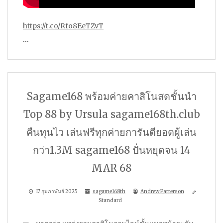
https://t.co/Rfo8EeTZvT
…
Sagame168 พร้อมค่ายคาสิโนสดชั้นนำ
Top 88 by Ursula sagame168th.club
คืนทุนไว เล่นฟรีทุกค่ายการันตียอดผู้เล่น
กว่า1.3M sagame168 ปั่นหยุดจน 14
MAR 68
17 กุมภาพันธ์ 2025
sagame168th
Andrew Patterson
Standard