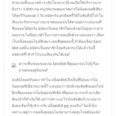
ค่ายเกมชั้นแนวหน้าระดับโลกมาก มีเกมเปิดให้บริการมาก
ยิ่งกว่า 3,000 เกม สนุกกับเกมคุณภาพมากไม่น้อยเลยทีเดียว
ได้ทุกวี่วันตลอด 1 วัน สมัครรับเครดิตฟรีได้ในทันที มีโปรโม
ชั่นและกิจกรรมมากมาย ทดลองเล่นได้ตามอยาก เล่นเกมที่
ชื่นชอบได้ทุกวัน สมัครเป็นสมาชิกใหม่กล้วยๆไม่ยุ่งยาก ฝาก
ถอนง่าย ไม่มีอย่างต่ำในการฝากถอนอีกด้วย บอกเลยว่า เลือก
เว็บสล็อตออนไลน์ที่เหมาะสมที่สุดตอนนี้ จำต้องเลือก faro
slot แค่นั้น สมัครเป็นสมาชิกใหม่กับพวกเรได้แล้ววันนี้
สมัครฟรี! ทำกำไรแบบฟินๆกันได้เลย!
ความชื่นชอบของเกม faro168 ที่คุณอาจจะไม่รู้เรื่อง
มาทดลองดูกันเลย!
สงสัยไหมครับผมว่าทำไม สล็อต168 ถึงเป็นที่นิยมมากไม่
น้อยเลยทีเดียวขนาดนี้? แน่นอนว่า มันมีเกมเดิมพันออนไลน์
อีกเพียบเลยมากไม่น้อยเลยทีเดียวที่คุณสามารถเข้ามาเดิม
พันแล้วก็ทำเงินได้ แต่ว่าเพราะอะไรนักเดิมพันจำนวนมาก
ยังคงเลือกใช้บริการกับ สล็อต168 pg ล่ะครับ? นั่นก็เป็น
เพราะเหตุว่า เกมสล็อตออนไลน์สามารถตอบโจทย์ของนัก