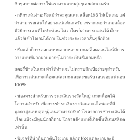
ชิวๆสบายต่อการใช้แรงงานแบบสุดๆเลยล่ะนะครับ
• กติกาเล่นง่าย: ถึงแม้ว่าจะคุณเล่น สล็อต168 ไม่เป็นเลย แต่
ว่าสามารถเล่นได้อย่างแน่แท้นะครับ เพราะเหตุว่าเกมสล็อต
มีวิธีการเล่นที่ไม่ซับซ้อน ไม่ว่าใครก็สามารถเล่นได้ ศึกษา
แล้วก็เข้าใจเกมได้ภายในช่วงระยะเวลาสั้นๆอีกด้วย
• ธีมแล้วก็การออกแบบหลากหลาย: เกมสล็อตออนไลน์มีการ
วางแบบที่มากมายมากๆไม่ว่าจะเป็นธีมเกมหรือ
สตอรี่ข้างในเกม ทำให้ท่านจะไม่ทราบสึกเบื่อง่ายๆสำหรับ
เพื่อการเล่นเกมสล็อตแต่ละเกมเลยล่ะขอรับ เอนจอยแน่นอน
100%
• ช่องทางสำหรับการชนะเงินรางวัลใหญ่: เกมสล็อตได้
โอกาสสำหรับเพื่อการชำระเงินรางวัลและแจ็คพอตที่มี
มูลค่าสูงแบบสุดๆผู้เล่นสามารถรับกำไรจากการชำระเงินได้
เรื่อยแม้จะมีทุนน้อยก็ตาม โอกาสดีๆแบบงี้เกิดขึ้นที่เกมสล็อต
เท่านั้น
• ฟีเจอร์ที่น่าตื่นตาตื่นใจ: เกม สล็อต168 แต่ละเกมจะมี