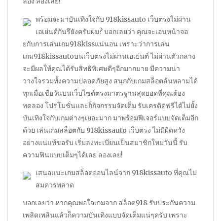
ลอง ลองเลย!
พร้อมจะมาบันเทิงใจกับ 918kissauto เว็บตรงไม่ผ่าน
เอเย่นต์กันรึยังครับผม? บอกเลยว่า คุณจะเอนหน้าจอ
ยกับการเล่นเกม918kissแน่นอน เพราะว่าการเล่น
เกม918kissautoบนเว็บตรงไม่ผ่านเอเย่นต์ ไม่ผ่านตัวกลาง
จะมีผลให้คุณได้รับสิทธิพิเศษดีๆอีกมากมาย มีความน่า
วางใจรวมทั้งความปลอดภัยสูง สนุกกับเกมสล็อตล้นหลามได้
ทุกเมื่อเชื่อวันบนเว็บไซต์ตรงมาตรฐานสุดยอดที่คุณต้อง
ทดลอง โปรโมชั่นและก็กิจกรรมจัดเต็ม รับเครดิตฟรีได้ไม่ยั้ง
บันเทิงใจกับเกมต่างๆเยอะมาก มาพร้อมฟีเจอร์แบบจัดเต็มอีก
ด้วย เล่นเกมสล็อตกับ 918kissauto เว็บตรง ไม่มีผิดหวัง
อย่างแน่แท้ขอรับ เริ่มลงทะเบียนเป็นสมาชิกใหม่วันนี้ รับ
ความฟินแบบเต็มๆได้เลย ลองเลย!
เสนอแนะเกมสล็อตออนไลน์จาก 918kissauto ที่คุณไม่
สมควรพลาด
บอกเลยว่า หากคุณพอใจเกมจาก สล็อต918 รับประกันความ
เพลิดเพลินแล้วก็ความบันเทิงแบบจัดเต็มแน่ๆครับ เพราะ