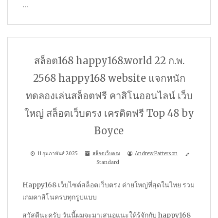
…
สล็อต168 happy168.world 22 ก.พ.
2568 happy168 website แจกหนัก
ทดลองเล่นสล็อตฟรี คาสิโนออนไลน์ เว็บ
ใหญ่ สล็อตเว็บตรง เครดิตฟรี Top 48 by
Boyce
11 กุมภาพันธ์ 2025
สล็อตเว็บตรง
Andrew Patterson
Standard
Happy168 เว็บไซต์สล็อตเว็บตรง ค่ายใหญ่ที่สุดในไทย รวม
เกมคาสิโนครบทุกรูปแบบ
สวัสดีนะครับ วันนี้ผมจะมาเสนอแนะให้รู้จักกับ happy168