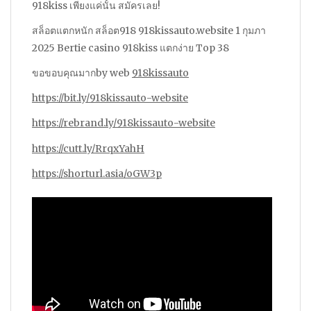
918kiss เพียงแค่นั้น สมัครเลย!
สล็อตแตกหนัก สล็อต918 918kissauto.website 1 กุมภา
2025 Bertie casino 918kiss แตกง่าย Top 38
ขอขอบคุณมากby web
918kissauto
https://bit.ly/918kissauto-website
https://rebrand.ly/918kissauto-website
https://cutt.ly/RrqxYahH
https://shorturl.asia/oGW3p