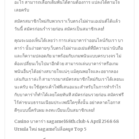
อะไร สามารถเลือกเดิมพันได้ตามต้องการ แปลงได้ตามใจ
เลยครับ
สมัครสมาชิกใหม่กับพวกเราเว็บตรงไม่ผ่านเอเย่นต์ได้แล้ว
วันนี้ สมัครก่อนร่ำรวยก่อน สมัครเป็นสมาชิกเลย!
คุณจะมองเห็นได้เลยว่า การเล่นบาคาร่าออนไลน์กับเรา บา
คาร่า นั้นง่ายดายๆเว็บตรงไม่ผ่านเอเย่นต์ที่มีความน่านับถือ
และก็ความปลอดภัย มาพร้อมกับเกมพนันแบบครบวงจร ไม่
ต้องเปลี่ยนเว็บไปมาอีกด้วย สามารถเล่นบาคาร่าหรือเกม
พนันอื่นๆได้อย่างสบายใจแน่ๆ แม้คุณพอใจและอยากลอง
เล่นกับเราล่ะก็ สามารถมาสมัครสมาชิกใหม่กับเราได้เลยนะ
นะครับ จะใช้สูตรเค้าไพ่ที่เสนอแนะสำหรับในการทำกำไร
กับบาคาร่าก็ทำได้เลยโดยทันที สมัครก่อนรวยก่อน สมัครฟรี
ไร้ค่าขนบธรรมเนียมประเพณีใดๆทั้งนั้น อย่าคลาดโอกาส
ดีๆแบบนี้ครับผม ลงทะเบียนเป็นสมาชิกเลย!
Casino บาคาร่า sagame168th.club 4 April 2568 68
Ursula ใหม่ sagameไม่ล็อคยูส Top 5