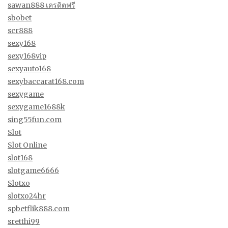
sawan888 เครดิตฟรี
sbobet
scr888
sexy168
sexy168vip
sexyauto168
sexybaccarat168.com
sexygame
sexygame1688k
sing55fun.com
Slot
Slot Online
slot168
slotgame6666
Slotxo
slotxo24hr
spbetflik888.com
sretthi99