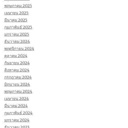
พฤษภาคม 2025
เมษายน 2025
มีนาคม 2025
กุมภาพันธ์ 2025
มกราคม 2025
ธันวาคม 2024
พฤศจิกายน 2024
ตุลาคม 2024
กันยายน 2024
สิงหาคม 2024
กรกฎาคม 2024
มิถุนายน 2024
พฤษภาคม 2024
เมษายน 2024
มีนาคม 2024
กุมภาพันธ์ 2024
มกราคม 2024
ธันวาคม 2023