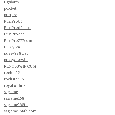
Pgslotth
pokbet
punpro
PunPro66
PunPro66.com
PunPro777
PunPro777.com
Pussy888
pussy888play
pussy888win
RENO88WIN.COM
rocket45
rockstar66
royal online
sagame
sagame168
sagame168th
sagame168th.com