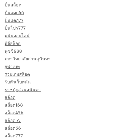
ปั่นสล็อต
ปั่นแตก66
ปั่นแตก77
ปั่นโปร777
พนันออนไลน์
พีจีสล็อต
พุซซี่888
มหาวิทยาลัยสวนสุนันทา
ยูฟ่าเบท
รวมเกมสล็อต
รับทำเว็บพนัน
ราชภัฏสวนสุนันทา
สล็อต
สล็อต168
สล็อต456
สล็อต55
สล็อต66
สล็อต777