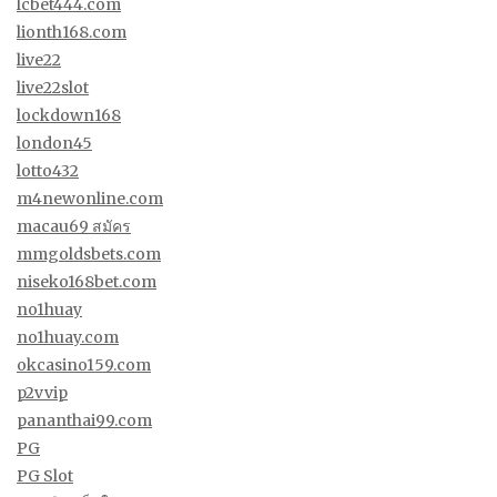
lcbet444.com
lionth168.com
live22
live22slot
lockdown168
london45
lotto432
m4newonline.com
macau69 สมัคร
mmgoldsbets.com
niseko168bet.com
no1huay
no1huay.com
okcasino159.com
p2vvip
pananthai99.com
PG
PG Slot