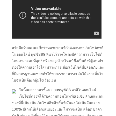
สวัสดีครับผม ผมเชื่อว่าหลายท่านที่กำลังมองหาเว็บไซต์คาสิ
โนออนไลน์ พุซซี่888 ที่น่าไว้วางใจ คงมีคำถามว่า เว็บไซต์
ไหนเหมาะสมที่สุด? หรือ จะถูกโกงไหม? ซึ่งเป็นสิ่งที่ผู้เล่นจำ
ต้องให้ความเอาใจใส่ เพราะการเลือกเว็บไซต์ที่ปลอดภัยและ
ก็มีมาตรฐานจะช่วยทำให้พวกเราสามารถเล่นได้อย่างมั่นใจ
ไม่จำเป็นต้องกลุ้มใจเรื่องเงิน
วันนี้ผมอยากมาชี้แนะ pussy888 คาสิโนออนไลน์
เว็บไซต์ตรงที่ได้รับความนิยมในทวีปเอเชีย ลักษณะเด่น
ของที่นี่เป็น เป็นเว็บไซต์ลิขสิทธิ์แท้ มั่นคง ไม่เป็นอันตราย
100% มีเกมให้เลือกเล่นเยอะแยะ ไม่ว่าจะเป็น สล็อต บาคา
ร่า ยิงปลา แล้วก็คาสิโนสด ผมได้ทดสอบเล่นมาแล้ว และพบ