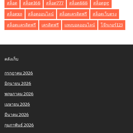
สล็อต
สล็อต168
สล็อต777
สล็อต888
สล็อตpg
สล็อตxo
สล็อตออนไลน์
สล็อตเครดิตฟรี
สล็อตเว็บตรง
สล็อตเเครดิตฟรี
เครดิตฟรี
แทงบอลออนไลน์
โจ๊กเกอร์123
คลังเก็บ
กรกฎาคม 2026
มิถุนายน 2026
พฤษภาคม 2026
เมษายน 2026
มีนาคม 2026
กุมภาพันธ์ 2026