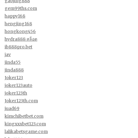
gaojing888
gem99ths.com
happy168
hengjing168
hongkong456
hydra888 สล็อต
ib888pro.bet
jav
jinda55
jinda888
Joker123
joker123auto
joker123th
Joker123th.com
juad69
kimchibetbet.com
kingxxxbet123.com
lalikabetsgame.com