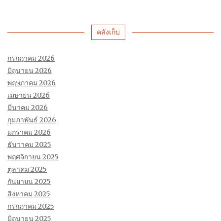
คลังเก็บ
กรกฎาคม 2026
มิถุนายน 2026
พฤษภาคม 2026
เมษายน 2026
มีนาคม 2026
กุมภาพันธ์ 2026
มกราคม 2026
ธันวาคม 2025
พฤศจิกายน 2025
ตุลาคม 2025
กันยายน 2025
สิงหาคม 2025
กรกฎาคม 2025
มิถุนายน 2025