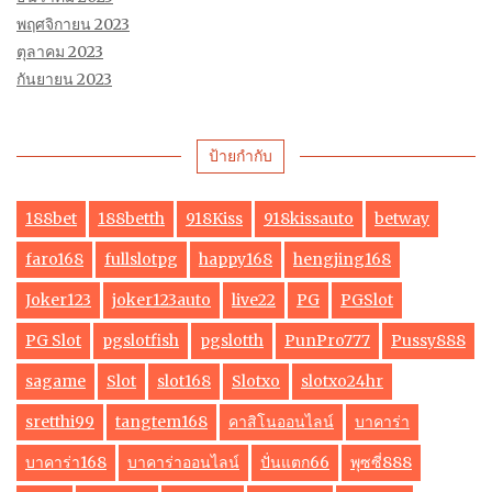
พฤศจิกายน 2023
ตุลาคม 2023
กันยายน 2023
ป้ายกำกับ
188bet
188betth
918Kiss
918kissauto
betway
faro168
fullslotpg
happy168
hengjing168
Joker123
joker123auto
live22
PG
PGSlot
PG Slot
pgslotfish
pgslotth
PunPro777
Pussy888
sagame
Slot
slot168
Slotxo
slotxo24hr
sretthi99
tangtem168
คาสิโนออนไลน์
บาคาร่า
บาคาร่า168
บาคาร่าออนไลน์
ปั่นแตก66
พุซซี่888