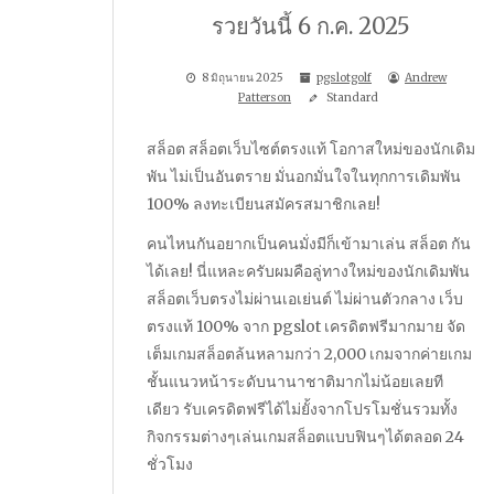
รวยวันนี้ 6 ก.ค. 2025
8 มิถุนายน 2025
pgslotgolf
Andrew
Patterson
Standard
สล็อต สล็อตเว็บไซต์ตรงแท้ โอกาสใหม่ของนักเดิม
พัน ไม่เป็นอันตราย มั่นอกมั่นใจในทุกการเดิมพัน
100% ลงทะเบียนสมัครสมาชิกเลย!
คนไหนกันอยากเป็นคนมั่งมีก็เข้ามาเล่น สล็อต กัน
ได้เลย! นี่แหละครับผมคือลู่ทางใหม่ของนักเดิมพัน
สล็อตเว็บตรงไม่ผ่านเอเย่นต์ ไม่ผ่านตัวกลาง เว็บ
ตรงแท้ 100% จาก pgslot เครดิตฟรีมากมาย จัด
เต็มเกมสล็อตล้นหลามกว่า 2,000 เกมจากค่ายเกม
ชั้นแนวหน้าระดับนานาชาติมากไม่น้อยเลยที
เดียว รับเครดิตฟรีได้ไม่ยั้งจากโปรโมชั่นรวมทั้ง
กิจกรรมต่างๆเล่นเกมสล็อตแบบฟินๆได้ตลอด 24
ชั่วโมง