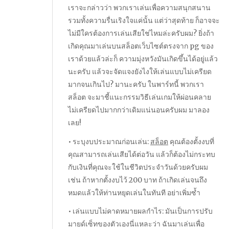
เราจะกล่าวว่า พวกเราเล่นเพื่อความสนุกสนาน
รวมทั้งความรื่นเริงใจแค่นั้น แต่ว่าสุดท้าย ก็อาจจะ
ไม่มีใครต้องการเล่นเสียใช่ไหมล่ะครับผม? ยิ่งถ้า
เกิดคุณมาเล่นบนสล็อตเว็บไซต์ตรงจาก pg ของ
เราด้วยแล้วล่ะก็ ความมุ่งหวังมันเกิดขึ้นได้อยู่แล้ว
นะครับ แล้วจะจัดแจงยังไงให้เล่นแบบไม่เครียด
มากจนเกินไป? มานะครับ ในพาร์ทนี้ พวกเรา
สล็อต จะมาชี้แนะกรรมวิธีเล่นเกมให้ผ่อนคลาย
ไม่เครียดไปมากกว่าเดิมแน่นอนครับผม มาลอง
เลย!
• ระบุงบประมาณก่อนเล่น:
สล็อต
คุณต้องตั้งงบที่
คุณสามารถเล่นเสียได้ต่อวัน แล้วก็ต้องไม่กระทบ
กับเงินที่คุณจะใช้ในชีวิตประจำวันด้วยครับผม
เช่น ถ้าหากตั้งงบไว้ 200 บาท ถ้าเกิดเล่นจนถึง
หมดแล้วให้ท่านหยุดเล่นในทันที อย่าเพิ่มซ้ำ
• เล่นแบบไม่คาดหมายผลกำไร: มันเป็นการปรับ
มายด์เซ็ทของตัวเองนี่แหละว่า ฉันมาเล่นเพื่อ