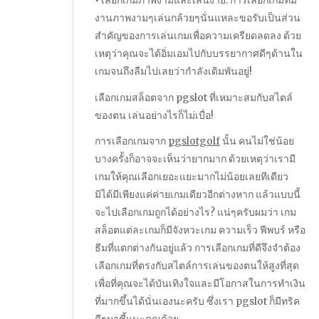
• เลือกเกมภาพงามและเล่นง่าย: การเลือกเกมที่มี
งานภาพงามๆเล่นกล้วยๆนั่นแหละขอรับเป็นส่วน
สำคัญของการเล่นเกมเพื่อความเครียดลดลง ด้วย
เหตุว่าคุณจะได้อิ่มเอมไปกับบรรยากาศดีๆด้านใน
เกมจนถึงลืมไปเลยว่ากำลังเดิมพันอยู่!
เลือกเกมสล็อตจาก pgslot ที่เหมาะสมกับสไตล์
ของตน เล่นอย่างไรก็ไม่เบื่อ!
การเลือกเกมจาก
pgslotgolf
นั้น คนไม่ใช่น้อย
บางครั้งก็อาจจะเห็นว่ายากมาก ด้วยเหตุว่าเรามี
เกมให้คุณเลือกเยอะแยะมากไม่น้อยเลยทีเดียว
มิได้มีเพียงแค่ค่ายเกมเดียวอีกต่างหาก แล้วแบบนี้
จะไปเลือกเกมถูกได้อย่างไร? แน่ๆครับผมว่า เกม
สล็อตแต่ละเกมก็มีจังหวะเกม ความเร็ว ฟีพบร์ หรือ
ธีมที่แตกต่างกันอยู่แล้ว การเลือกเกมที่ดีจึงจำต้อง
เลือกเกมที่ตรงกับสไตล์การเล่นของตนให้สูงที่สุด
เพื่อที่คุณจะได้บันเทิงใจและมีโอกาสในการทำเงิน
ที่มากขึ้นได้นั่นเองนะครับ ซึ่งเรา pgslot ก็มีทริค
ดีๆมาชี้แนะคุณด้วย