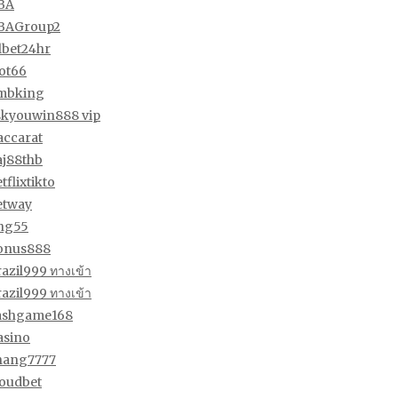
BA
BAGroup2
llbet24hr
lot66
mbking
skyouwin888 vip
accarat
aj88thb
tflixtikto
etway
ng55
onus888
azil999 ทางเข้า
azil999 ทางเข้า
ashgame168
asino
hang7777
loudbet