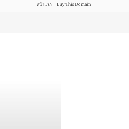
หน้าแรก
Buy This Domain