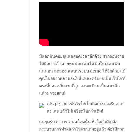
มีแอดมินคอยดูแลตลอดเวลาอีกด้วย ฝากถอนง่าย
ไม่มีอย่างต่ำ สายทุนน้อยเล่นได้ มือใหม่เล่นฟิน
แน่นอน ทดลองเล่นบนระบบ demo ได้อีกด้วย แม้
คุณไม่อยากพลาดล่ะก็ นี่แหละครับผมเป็นเว็บไซต์
ตรงที่ปลอดภัยมากที่สุด ลงทะเบียนเป็นสมาชิก
แล้วมาจอยกัน!
เล่น pgslot เช่นไรให้เป็นกิจกรรมเครียดลด
ลง เล่นแล้วไม่เครียดไปกว่าเดิม!
แน่ๆครับว่า การเล่นสล็อตนั้น หัวใจสำคัญคือ
กระบวนการทำผลกำไรจากเกมอยู่แล้ว ต่อให้พวก