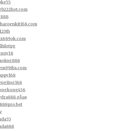
oke55
gb222hot.com
r888
charoenkit168.com
123th
ox689ok.com
llslotpg
unny18
aojing888
em99ths.com
appy168
engjing168
ongkong456
ydra888 สล็อต
b888pro.bet
v
inda55
inda888