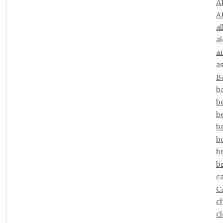
A
A
a
a
a
a
B
b
be
b
b
b
br
br
c
C
c
c