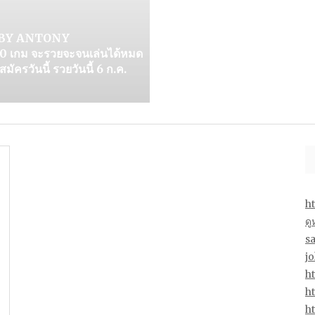
93 BY ANTONY
0 เกม จะรวยจะจนเล่นได้หมด
รวันนี้ รวยวันนี้ 6 ก.ค.
S
ht
ดู
s
j
h
h
h