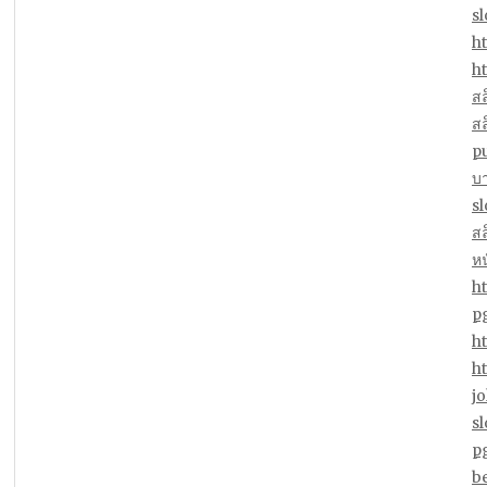
sl
ht
ht
ส
ส
p
บ
sl
ส
หน
ht
p
ht
ht
jo
sl
p
b