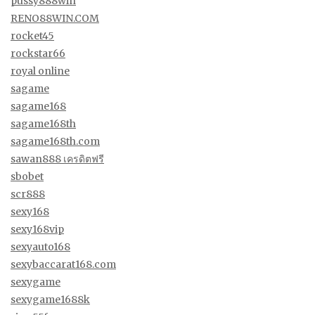
pussy888win
RENO88WIN.COM
rocket45
rockstar66
royal online
sagame
sagame168
sagame168th
sagame168th.com
sawan888 เครดิตฟรี
sbobet
scr888
sexy168
sexy168vip
sexyauto168
sexybaccarat168.com
sexygame
sexygame1688k