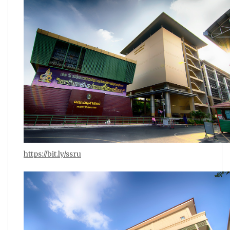
https://bit.ly/ssru