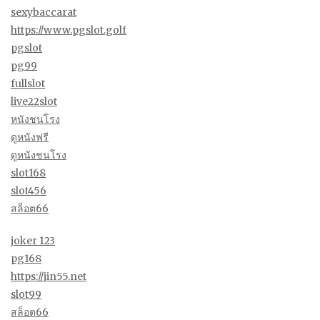
sexybaccarat
https://www.pgslot.golf
pgslot
pg99
fullslot
live22slot
หนังชนโรง
ดูหนังฟรี
ดูหนังชนโรง
slot168
slot456
สล็อต66
joker 123
pg168
https://jin55.net
slot99
สล็อต66