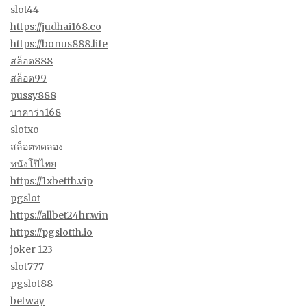
slot44
https://judhai168.co
https://bonus888.life
สล็อต888
สล็อต99
pussy888
บาคาร่า168
slotxo
สล็อตทดลอง
หนังโป๊ไทย
https://1xbetth.vip
pgslot
https://allbet24hr.win
https://pgslotth.io
joker 123
slot777
pgslot88
betway