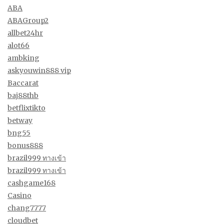
ABA
ABAGroup2
allbet24hr
alot66
ambking
askyouwin888 vip
Baccarat
baj88thb
betflixtikto
betway
bng55
bonus888
brazil999 ทางเข้า
brazil999 ทางเข้า
cashgame168
Casino
chang7777
cloudbet