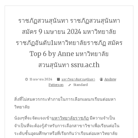
ราชภัฏสวนสุนันทา ราชภัฏสวนสุนันทา
สมัคร 9 เมษายน 2024 มหาวิทยาลัย
ราชภัฏอันดับ1มหาวิทยาลัยราชภัฏ สมัคร
Top 6 by Anne มหาวิทยาลัย
สวนสุนันทา ssru.ac.th
11 เมษายน 2024
มหาวิทยาลัยสวนสุนันทา
Andrew
Patterson
Standard
สิ่งที่ไม่สมควรกระทำภายในการเลือกแผนกเรียนต่อมหา
วิทยาลัย
น้องๆที่จะจัดแจงเข้า
มหาวิทยาลัยราชภัฏ
มีความจำเป็น
จำเป็นที่จะต้องรู้สำหรับการเลือกสาขาวิชาเพื่อเรียนต่อใน
ระดับชั้นอุดมศึกษาหรือที่เรียกกันว่าเรียนต่อมหาวิทยาลัย