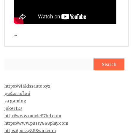
…
Search
https://918kissauto.xyz
ดูหนังออนไลน์
sa gaming
joker123
http://www.movie87hd.com
https://www.pussy888play.com
https://pussy888win.com