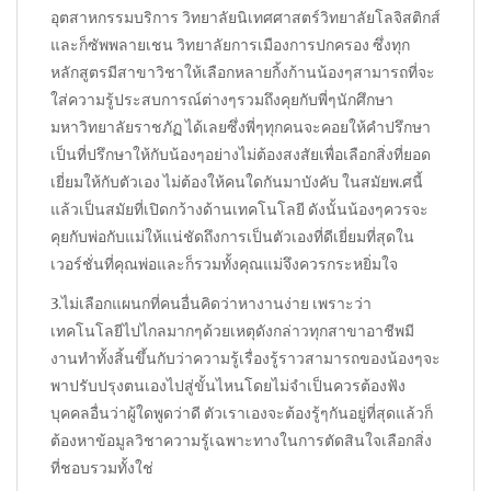
อุตสาหกรรมบริการ วิทยาลัยนิเทศศาสตร์วิทยาลัยโลจิสติกส์
และก็ซัพพลายเชน วิทยาลัยการเมืองการปกครอง ซึ่งทุก
หลักสูตรมีสาขาวิชาให้เลือกหลายกิ้งก้านน้องๆสามารถที่จะ
ใส่ความรู้ประสบการณ์ต่างๆรวมถึงคุยกับพี่ๆนักศึกษา
มหาวิทยาลัยราชภัฏ ได้เลยซึ่งพี่ๆทุกคนจะคอยให้คำปรึกษา
เป็นที่ปรึกษาให้กับน้องๆอย่างไม่ต้องสงสัยเพื่อเลือกสิ่งที่ยอด
เยี่ยมให้กับตัวเอง ไม่ต้องให้คนใดกันมาบังคับ ในสมัยพ.ศนี้
แล้วเป็นสมัยที่เปิดกว้างด้านเทคโนโลยี ดังนั้นน้องๆควรจะ
คุยกับพ่อกับแม่ให้แน่ชัดถึงการเป็นตัวเองที่ดีเยี่ยมที่สุดใน
เวอร์ชั่นที่คุณพ่อและก็รวมทั้งคุณแม่จึงควรกระหยิ่มใจ
3.ไม่เลือกแผนกที่คนอื่นคิดว่าหางานง่าย เพราะว่า
เทคโนโลยีไปไกลมากๆด้วยเหตุดังกล่าวทุกสาขาอาชีพมี
งานทำทั้งสิ้นขึ้นกับว่าความรู้เรื่องรู้ราวสามารถของน้องๆจะ
พาปรับปรุงตนเองไปสู่ขั้นไหนโดยไม่จำเป็นควรต้องฟัง
บุคคลอื่นว่าผู้ใดพูดว่าดี ตัวเราเองจะต้องรู้ๆกันอยู่ที่สุดแล้วก็
ต้องหาข้อมูลวิชาความรู้เฉพาะทางในการตัดสินใจเลือกสิ่ง
ที่ชอบรวมทั้งใช่