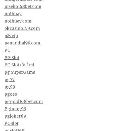
niseko168bet.com
no1huay
no1huay.com
okcasino159.com
p2vvip
pananthai99.com
PG
PG Slot
PG Slot เว็บใหม่
pg SuperGame
pg77
pg99
pgceo
pggold168bet.com
Pgheng99
pgjoker69
PGSlot
pgslot168