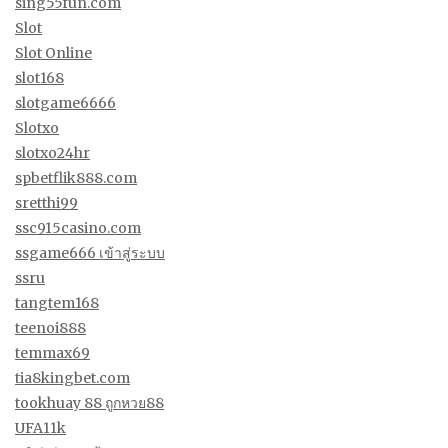
sing55fun.com
Slot
Slot Online
slot168
slotgame6666
Slotxo
slotxo24hr
spbetflik888.com
sretthi99
ssc915casino.com
ssgame666 เข้าสู่ระบบ
ssru
tangtem168
teenoi888
temmax69
tia8kingbet.com
tookhuay 88 ถูกหวย88
UFA11k