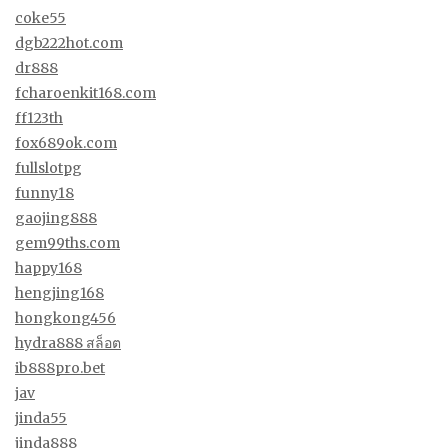
coke55
dgb222hot.com
dr888
fcharoenkit168.com
ff123th
fox689ok.com
fullslotpg
funny18
gaojing888
gem99ths.com
happy168
hengjing168
hongkong456
hydra888 สล็อต
ib888pro.bet
jav
jinda55
jinda888