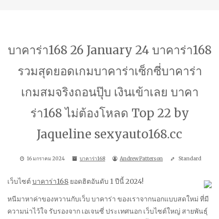
บาคาร่า168 26 January 24 บาคาร่า168
รวมสุดยอดเกมบาคาร่าเซ็กซี่บาคาร่า
เกมสมจริงถอนปุ๊บ เงินเข้าเลย บาคา
ร่า168 ไม่ต้องโหลด Top 22 by
Jaqueline sexyauto168.cc
16 มกราคม 2024
บาคาร่า168
Andrew Patterson
Standard
เว็บไซต์
บาคาร่า168
ยอดฮิตอันดับ 1 ปีนี้ 2024!
หนีมาหาค่าของหวานกับเว็บ บาคาร่า ของเราจากนอกแบบสดใหม่ ที่มี
ความน่าไว้ใจ รับรองจาก เอเจนซี่ ประเทศนอก เว็บไซต์ใหญ่ สายพันธุ์