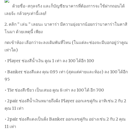
ด้วยชื่อ-สกุลจริง และก็บัญชีธนาคารที่ต้องการจะใช้ฝากถอนได้
เลยจ้ะ กล้วยๆเท่านี้เลย!
2. คลิก ” เล่น ” เลยนะ บาคาร่า มีความยุ่งยากน้อยกว่าบาคาร่าในคาสิ
โนมา ด้วยเหตุนี้ เพียง
กดเข้าห้อง เลือกว่าจะลงเดิมพันที่ไหน (ในแต่ละช่องจะมีบอกอยู่ว่าคูณ
เท่าใด)
• Player ช่องสีน้ำเงิน คูณ 1 เท่า ลง 100 ได้อีก 100
• Banker ช่องสีแดง คุณ 0.95 เท่า (สุดแต่ค่ายและห้อง) ลง 100 ได้อีก
95
• Tie ช่องสีเขียว เป็นเสมอ คูณ 8 เท่า ลง 100 ได้ อีก 700
• 2pair ช่องสีน้ำเงินหมายถึงฝั่ง Player ออกเลขคู่กัน อาทิเช่น 2 กับ 2
คุณ 11 เท่า
• 2pair ช่องสีแดงเป็นฝั่ง Banker ออกเลขคู่กัน อย่างเช่น 2 กับ 2 คุณ
11 เท่า