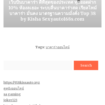
เว็บปั่นบาคาร่า ดีที่สุดของประเทศ ทุกยอดฝาก
10% ห้องลเยอะ ระบบลื่นบาคาร่าสด เรียลไทม์
บาคาร่า มั่นคง มาตรฐานความมั่งคั่ง Top 38
by Kisha Sexyauto168s.com
Tags:
บาคาร่าออนไลน์
Search
https://918kissauto.xyz
ดูหนังออนไลน์
sa gaming
joker123