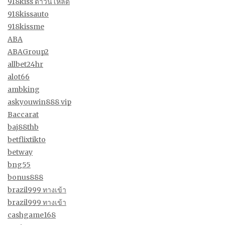
918kiss ดาวน์โหลด
918kissauto
918kissme
ABA
ABAGroup2
allbet24hr
alot66
ambking
askyouwin888 vip
Baccarat
baj88thb
betflixtikto
betway
bng55
bonus888
brazil999 ทางเข้า
brazil999 ทางเข้า
cashgame168