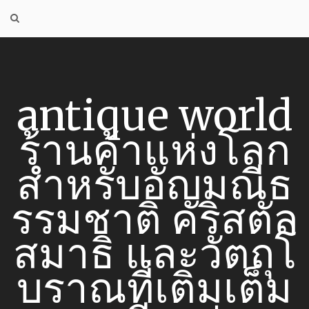
Skip
to
content
antique world
ร้านค้าแห่งโลก
สำหรับอัญมณีธ
รรมชาติ คริสตัล
สมาธิ และวัตถุโ
บราณที่เติมเต็ม