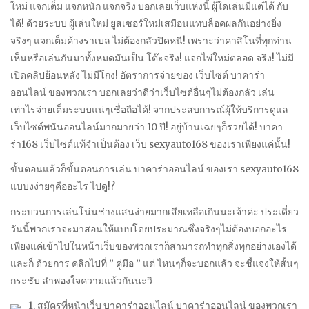
ใหม่ แจกเต็ม แจกหนัก แจกจริง บอกเลยเว็บแห่งนี้ ผู้ใดเล่นมีแต่ได้ กับ
ได้! ด้วยระบบ ผู้เล่นใหม่ ยูสเซอร์ใหม่เสมือนแทบล็อคผลกันอย่างยิ่ง
จริงๆ แจกเต็มค้างราเบล ไม่ต้องกลัวปิดหนี! เพราะว่าคาสิโนที่ทุกท่าน
เห็นหรือเล่นกันมาทั้งหมดมันเป็น โต๊ะจริง! แจกไพ่ใหม่ตลอด จริง! ไม่มี
เปิดคลิปย้อนหลัง ไม่มีโกง! อัตราการจ่ายของ เว็บไซต์ บาคาร่า
ออนไลน์ ของพวกเรา บอกเลยว่าดีว่าเว็บไซต์อื่นๆไม่ต้องกลัว เล่น
เท่าไรจ่ายเต็มระบบแน่ๆเชื่อถือได้! จากประสบการณ์ผุ้ให้บริการดูแล
เว็บไซต์พนันออนไลน์มากมายว่า 10 ปี! อยู่บ้านเฉยๆก็รวยได้! บาคา
ร่า168 เว็บไซต์แท้จำเป็นต้อง เว็บ sexyauto168 ของเราเพียงแค่นั้น!
ขั้นตอนแล้วก็ขั้นตอนการเล่น บาคาร่าออนไลน์ ของเรา sexyauto168
แบบงง่ายๆคืออะไร ไปดู!?
กระบวนการเล่นโน่นช่างแสนง่ายมากเสียเหลือเกินนะเจ้าค่ะ ประเดี๋ยว
วันนี้พวกเราจะมาสอนให้แบบโดยประมาณซึ่งจริงๆไม่ต้องบอกอะไร
เพียงแค่เข้าไปในหน้าเว็บของพวกเราก็สามารถทำทุกสิ่งทุกอย่างเองได้
และก็ ด้วยการ คลิกไปที่ ” คู่มือ ” แต่ ไหนๆก็จะบอกแล้ว จะชี้แจงให้สั้นๆ
กระชับ ลำพองใจความแล้วกันนะวิ
1. สมัครที่หน้าเว็บ บาคาร่าออนไลน์ บาคาร่าออนไลน์ ของพวกเรา