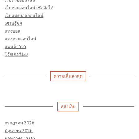
เว็บหวยออนไลน์
เว็บหวยออนไลน์ เชื่อถือได้
เว็บแทงบอลออนไลน์
เศรษฐี99
แทงบอล
แทงหวยออนไลน์
แพนด้า555
โจ๊กเกอร์123
ความเห็นล่าสุด
คลังเก็บ
กรกฎาคม 2026
มิถุนายน 2026
พฤษภาคม 2026