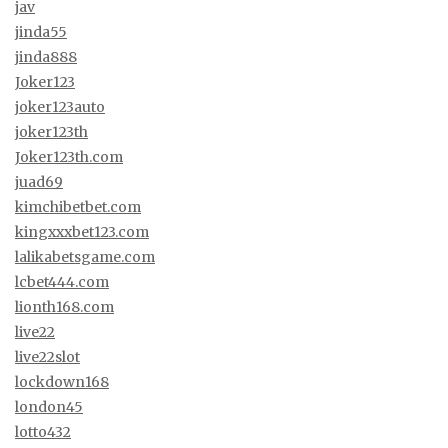
jav
jinda55
jinda888
Joker123
joker123auto
joker123th
Joker123th.com
juad69
kimchibetbet.com
kingxxxbet123.com
lalikabetsgame.com
lcbet444.com
lionth168.com
live22
live22slot
lockdown168
london45
lotto432