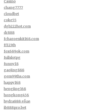
Casino
chang7777
cloudbet
coke55
dgb222hot.com
dr888
fcharoenkit168.com
ff123th
fox689ok.com
fullslotpg
funny18
gaojing888
gem99ths.com
happy168
hengjing168
hongkong456
hydra888 สล็อต
ib888pro.bet