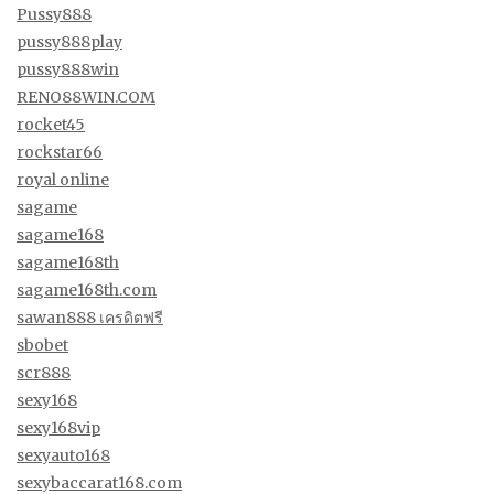
Pussy888
pussy888play
pussy888win
RENO88WIN.COM
rocket45
rockstar66
royal online
sagame
sagame168
sagame168th
sagame168th.com
sawan888 เครดิตฟรี
sbobet
scr888
sexy168
sexy168vip
sexyauto168
sexybaccarat168.com