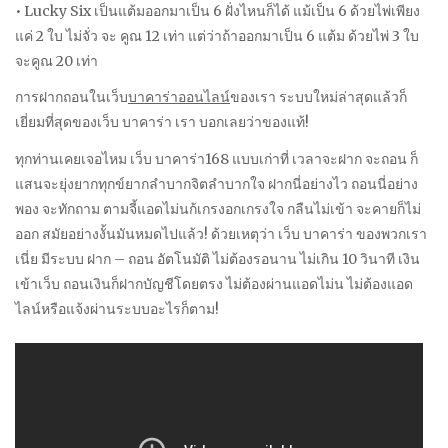
• Lucky Six เป็นแต้มออกมาเป็น 6 ฝั่งไหนก็ได้ แม้เป็น 6 ด้วยไพ่เพียง
แค่ 2 ใบ ไม่จั่ว จะ คูณ 12 เท่า แต่ว่าถ้าออกมาเป็น 6 แต้ม ด้วยไพ่ 3 ใบ
จะคูณ 20 เท่า
การฝากถอนในเว็บ
บาคาร่าออนไลน์
ของเรา ระบบใหม่ล่าสุดแล้วก็
เยี่ยมที่สุดของเว็บ บาคาร่า เรา บอกเลยว่าของแท้!
ทุกท่านเคยเจอไหม เว็บ บาคาร่า168 แบบเก่าที่ เวลาจะฝาก จะถอน ก็
แสนจะยุ่งยากทุกข์ยากลำบากจิตลำบากใจ ฝากนี่อย่างไว ถอนนี่อย่าง
พอง จะทักถาม ตามจี้แอดไม่นก้เกรงอกเกรงใจ กลืนไม่เข้า จะคายก็ไม่
ออก สมัยอย่างงั้นมันหมดไปแล้ว! ด้วยเหตุว่า เว็บ บาคาร่า ของพวกเรา
เนี่ย มีระบบ ฝาก – ถอน อัตโนมัติ ไม่ต้องรอนาน ไม่เกิน 10 วินาที เงิน
เข้าเว็บ ถอนเงินก็ฝากบัญชีโดยตรง ไม่ต้องผ่านแอดไม่น ไม่ต้องแอด
ไลน์หรือแจ้งผ่านระบบอะไรก็ตาม!