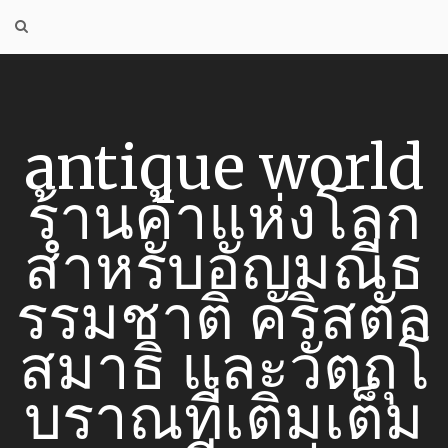
Skip
to
content
antique world
ร้านค้าแห่งโลก
สำหรับอัญมณีธ
รรมชาติ คริสตัล
สมาธิ และวัตถุโ
บราณที่เติมเต็ม