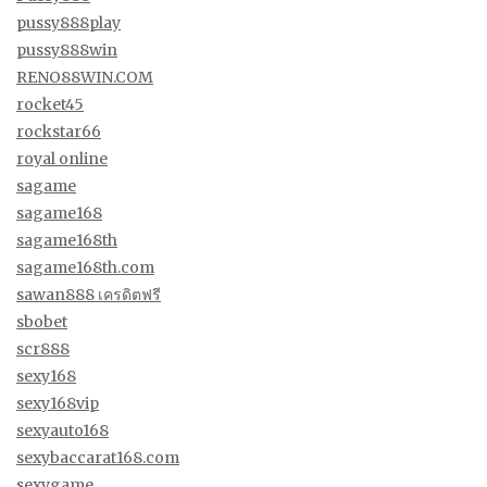
pussy888play
pussy888win
RENO88WIN.COM
rocket45
rockstar66
royal online
sagame
sagame168
sagame168th
sagame168th.com
sawan888 เครดิตฟรี
sbobet
scr888
sexy168
sexy168vip
sexyauto168
sexybaccarat168.com
sexygame