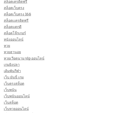
สล็อตเครดิตฟรี
สล็อตเว็บตรง
สล็อตเว็บตรง 168
สล็อตเเครดิตฟรี
สล็อตแตกดี
สล็อตโจ๊กเกอร์
หนังออนไลน์
หวย
หวยฮานอย
หวยเวียดนาม vip ออนไลน์
เกมยิงปลา
เดิมพันกีฬา
เว็บ มันนี่ เกม
เว็บตรงสล็อต
เว็บพนัน
เว็บพนันออนไลน์
เว็บสล็อต
เว็บหวยออนไลน์