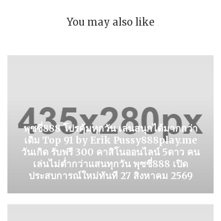
You may also like
พุซซี่888 โปรคุ้มทุกวัน เล่นสนุกได้มากกว่า
เดิม Top 91 by Erik Pussy888play.me
วันเกิด รับฟรี 300 คาสิโนออนไลน์ 5ดาว คน
เล่นไม่ต่ำกว่าแสนทุกวัน พุซซี่888 เปิด
ประสบการณ์ใหม่ทันที 27 สิงหาคม 2569