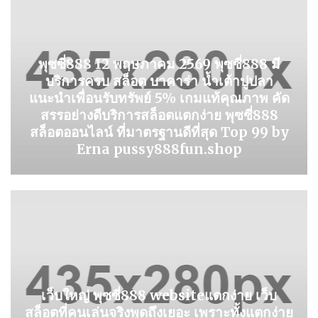
พุซซี่888 12 พฤษภาคม 2569 พุซซี่888 มี
บริการครบ สล็อต บาคาร่า น้ำเต้าปูปลา
แนะนำเพื่อนรับทรัพย์ 5% เกมแท้คุณภาพ คัด
สรรอย่างดีบริการสล็อตแตกง่าย พุซซี่888
สล็อตออนไลน์ ที่มาตรฐานดีที่สุด Top 99 by
Erna pussy888fun.shop
เว็บใหญ่ พุซซี่888 websiteแตกง่าย เว็บ
สล็อตที่คนเล่นจริงพูดถึงเยอะ เพราะทั้งแตกง่าย