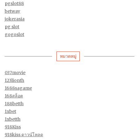
pgslot88
betway
jokerasia
pg slot
gogoslot
หมวดหมู่
037movie
123lionth
1688sagame
168สล็อต
188betth
1xbet
1xbetth
918Kiss
918kiss ดาวน์โหลด