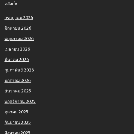
คลังเก็บ
กรกฎาคม 2026
มิถุนายน 2026
พฤษภาคม 2026
เมษายน 2026
มีนาคม 2026
กุมภาพันธ์ 2026
มกราคม 2026
ธันวาคม 2025
พฤศจิกายน 2025
ตุลาคม 2025
กันยายน 2025
สิงหาคม 2025