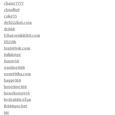
chang7777
cloudbet
coke55
dgb222hot.com
dr888
fcharoenkit168.com
ff123th
fox689ok.com
fullslotpg
funny18
gaojing888
gem99ths.com
happy168
hengjing168
hongkong456
hydra888 สล็อต
ib888pro.bet
jav