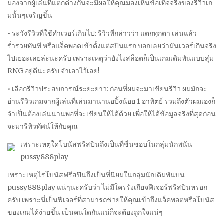
มองจากผู้เล่นที่แตกต่างกันจะมีผลให้คุณมองเห็นข้อเท็จจริงของรีวิวเก
มนั้นๆเจริญขึ้น
• ระวังรีวิวที่ใช้คำเวอร์เกินไป: รีวิวที่กล่าวว่า แตกทุกตา เล่นแล้ว
ร่ำรวยทันที หรือแจ็คพอตเข้าตั้งแต่สปินแรก บอกเลยว่ามันเวอร์เกินจริง
ไปเยอะเลยล่ะนะครับ เพราะเหตุว่ายังไงสล็อตก็เป็นเกมเดิมพันแบบสุ่ม
RNG อยู่ดีนะครับ จำเอาไว้เลย!
• เลือกรีวิวประสบการณ์ระยะยาว: ก่อนที่ผมจะมาเขียนรีวิว ผมมักจะ
อ่านรีวิวเกมจากผู้เล่นที่เล่นมานานอปิ้งน้อย 1 อาทิตย์ รวมถึงตัวผมเองก็
จำเป็นต้องเล่นนานพอที่จะเขียนให้ได้ด้วย เพื่อให้ได้ข้อมูลจริงที่สุดก่อน
จะมารีทิวทัศน์ให้กับคุณ
เพราะเหตุใดโบนัสฟรีสปินถึงเป็นที่ชื่นชอบในกลุ่มนักพนัน
pussy888play
เพราะเหตุไรโบนัสฟรีสปินถึงเป็นที่นิยมในกลุ่มนักเดิมพันบน
pussy888play แน่ๆนะครับว่า ไม่มีใครรังเกียจฟีเจอร์ฟรีสปินหรอก
ครับ เพราะนี่เป็นฟีเจอร์ที่สามารถช่วยให้คุณเข้าถึงแจ็คพอตหรือโบนัส
ของเกมได้ง่ายขึ้น เป็นคนใดกันแน่ก็จะต้องถูกใจแน่ๆ