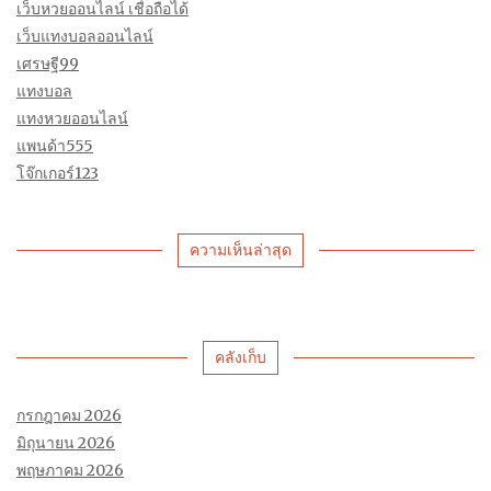
เว็บหวยออนไลน์ เชื่อถือได้
เว็บแทงบอลออนไลน์
เศรษฐี99
แทงบอล
แทงหวยออนไลน์
แพนด้า555
โจ๊กเกอร์123
ความเห็นล่าสุด
คลังเก็บ
กรกฎาคม 2026
มิถุนายน 2026
พฤษภาคม 2026