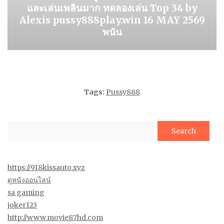
และเล่นเพลินมาก ทดลองเล่น Top 34 by
Alexis pussy888play.win 16 MAY 2569
พนัน
Tags:
Pussy888
Search
https://918kissauto.xyz
ดูหนังออนไลน์
sa gaming
joker123
http://www.movie87hd.com