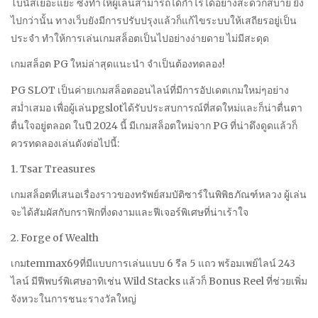
โบนัสเยอะแยะ ซึ่งทำให้ผู้เล่นสามารถได้กำไรได้อย่างสะดวกสบาย ยิ่ง
ไปกว่านั้น ทางเว็บยังมีการปรับปรุงแล้วก็แก้ไขระบบให้เสถียรอยู่เป็น
ประจำ ทำให้การเล่นเกมสล็อตเป็นไปอย่างง่ายดาย ไม่มีสะดุด
เกมสล็อต PG ใหม่ล่าสุดแนะนำ จำเป็นต้องทดลอง!
PG SLOT เป็นค่ายเกมสล็อตออนไลน์ที่มีการอัปเดตเกมใหม่ๆอย่าง
สม่ำเสมอ เพื่อผู้เล่นpgslotได้รับประสบการณ์ที่สดใหม่และก็น่าตื่นตา
ตื่นใจอยู่ตลอด ในปี 2024 นี้ มีเกมสล็อตใหม่จาก PG ที่น่าดึงดูดแล้วก็
ควรทดลองเล่นดังต่อไปนี้:
1. Tsar Treasures
เกมสล็อตที่เสนอเรื่องราวของทรัพย์สมบัติซาร์ในพิพิธภัณฑ์หลวง ผู้เล่น
จะได้สัมผัสกับกราฟิกที่งดงามและฟีเจอร์พิเศษที่น่าเร้าใจ
2. Forge of Wealth
เกมtemmax69ที่มีแบบการเล่นแบบ 6 รีล 5 แถว พร้อมเพย์ไลน์ 243
ไลน์ มีฟีพบร์พิเศษอาทิเช่น Wild Stacks แล้วก็ Bonus Reel ที่ช่วยเพิ่ม
จังหวะในการชนะรางวัลใหญ่