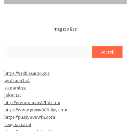
Tags:
สล็อต
Search
https://918kissauto.xyz
ดูหนังออนไลน์
sa gaming
joker123
http://www.movie87hd.com
https://www.pussy888play.com
https://pussy888win.com
sexybaccarat