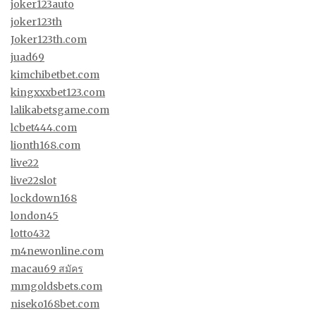
joker123auto
joker123th
Joker123th.com
juad69
kimchibetbet.com
kingxxxbet123.com
lalikabetsgame.com
lcbet444.com
lionth168.com
live22
live22slot
lockdown168
london45
lotto432
m4newonline.com
macau69 สมัคร
mmgoldsbets.com
niseko168bet.com