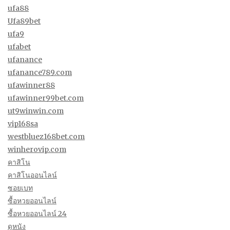
ufa88
Ufa89bet
ufa9
ufabet
ufanance
ufanance789.com
ufawinner88
ufawinner99bet.com
ut9winwin.com
vip168sa
westbluez168bet.com
winherovip.com
คาสิโน
คาสิโนออนไลน์
ซอยเบท
ซื้อหวยออนไลน์
ซื้อหวยออนไลน์ 24
ดูหนัง