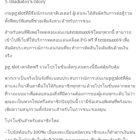
5. Gladiator’s Glory
เกมpgslotที่มีธีมนักรบกลาดิเอเตอร์ ผู้เล่นจะได้สัมผัสกับการต่อสู้รวม
ทั้งฟีพบร์พิเศษที่ช่วยเพิ่มจังหวะสำหรับการชนะ
สำหรับคนที่พึงพอใจทดสอบเล่นเกมtemmax69ใหม่ๆพวกนี้ สามารถ
เข้าไปที่เว็บที่ให้บริการทดสอบเล่นสล็อต PG ฟรี ที่ temmax69 เพื่อ
สัมผัสประสบการณ์การเล่นก่อนที่จะทำการตัดสินใจเดิมพันด้วยเงิน
จริง
pg slot เครดิตฟรี รวมโปรโมชั่นเด็ดๆเล่นตรงนี้มีแต่คุ้มกับคุ้ม
พวกเราเป็นจริงเป็นจังที่จะมอบประสบการณ์การเล่นเกมpgslotที่คุ้ม
ค่าและก็น่าตื่นตาตื่นใจให้กับสมาชิกทุกท่าน ด้วยโปรโมชั่นหลากหลาย
ที่วางแบบมาเพื่อตอบสนองสิ่งที่มีความต้องการของผู้เล่นทุกระดับ ไม่ว่า
คุณจะเป็นพวกใหม่หรือสมาชิกปัจจุบันนี้ เรามีข้อเสนอพิเศษที่พร้อมจะ
เพิ่มความสนุกรวมทั้งจังหวะสำหรับในการชนะของคุณ
โปรโมชั่นสำหรับสมาชิกใหม่
• โบนัสต้อนรับ 100%: เมื่อลงทะเบียนสมัครสมาชิกและก็ทำฝากเงินหน
แรก รับโบนัสเพิ่มในทันที 100% ของยอดฝาก เพื่อเพิ่มทุนสำหรับใน