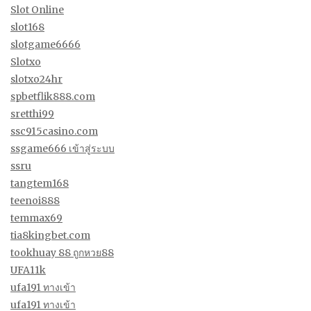
Slot Online
slot168
slotgame6666
Slotxo
slotxo24hr
spbetflik888.com
sretthi99
ssc915casino.com
ssgame666 เข้าสู่ระบบ
ssru
tangtem168
teenoi888
temmax69
tia8kingbet.com
tookhuay 88 ถูกหวย88
UFA11k
ufa191 ทางเข้า
ufa191 ทางเข้า