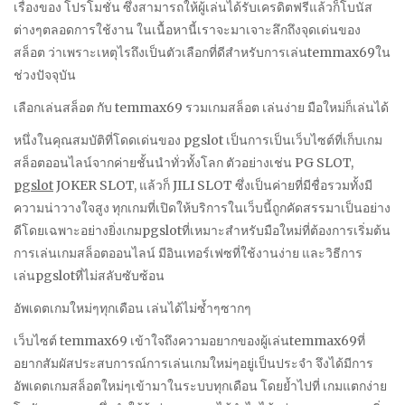
เรื่องของ โปรโมชั่น ซึ่งสามารถให้ผู้เล่นได้รับเครดิตฟรีแล้วก็โบนัส
ต่างๆตลอดการใช้งาน ในเนื้อหานี้เราจะมาเจาะลึกถึงจุดเด่นของ
สล็อต ว่าเพราะเหตุไรถึงเป็นตัวเลือกที่ดีสำหรับการเล่นtemmax69ใน
ช่วงปัจจุบัน
เลือกเล่นสล็อต กับ temmax69 รวมเกมสล็อต เล่นง่าย มือใหม่ก็เล่นได้
หนึ่งในคุณสมบัติที่โดดเด่นของ pgslot เป็นการเป็นเว็บไซต์ที่เก็บเกม
สล็อตออนไลน์จากค่ายชั้นนำทั่วทั้งโลก ตัวอย่างเช่น PG SLOT,
pgslot
JOKER SLOT, แล้วก็ JILI SLOT ซึ่งเป็นค่ายที่มีชื่อรวมทั้งมี
ความน่าวางใจสูง ทุกเกมที่เปิดให้บริการในเว็บนี้ถูกคัดสรรมาเป็นอย่าง
ดีโดยเฉพาะอย่างยิ่งเกมpgslotที่เหมาะสำหรับมือใหม่ที่ต้องการเริ่มต้น
การเล่นเกมสล็อตออนไลน์ มีอินเทอร์เฟซที่ใช้งานง่าย และวิธีการ
เล่นpgslotที่ไม่สลับซับซ้อน
อัพเดตเกมใหม่ๆทุกเดือน เล่นได้ไม่ซ้ำๆซากๆ
เว็บไซต์ temmax69 เข้าใจถึงความอยากของผู้เล่นtemmax69ที่
อยากสัมผัสประสบการณ์การเล่นเกมใหม่ๆอยู่เป็นประจำ จึงได้มีการ
อัพเดตเกมสล็อตใหม่ๆเข้ามาในระบบทุกเดือน โดยย้ำไปที่ เกมแตกง่าย