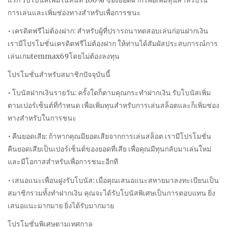
การเล่นและเพิ่มช่องทางสำหรับเพื่อการชนะ
• เครดิตฟรีไม่ต้องฝาก: สำหรับผู้ที่ปรารถนาทดสอบเล่นก่อนฝากเงิน
เรามีโปรโมชั่นเครดิตฟรีไม่ต้องฝาก ให้ท่านได้สัมผัสประสบการณ์การ
เล่นเกมtemmax69โดยไม่ต้องลงทุน
โปรโมชั่นสำหรับสมาชิกปัจจุบันนี้
• โบนัสฝากเงินรายวัน: ครั้งใดก็ตามคุณกระทำฝากเงิน รับโบนัสเพิ่ม
ตามเปอร์เซ็นต์ที่กำหนด เพื่อเพิ่มทุนสำหรับการเล่นสล็อตและก็เพิ่มช่อง
ทางสำหรับในการชนะ
• คืนยอดเสีย: ถ้าหากคุณมียอดเสียจากการเล่นสล็อต เรามีโปรโมชั่น
คืนยอดเสียเป็นเปอร์เซ็นต์ของยอดที่เสีย เพื่อคุณมีทุนกลับมาเล่นใหม่
และมีโอกาสสำหรับเพื่อการชนะอีกที
• เสนอแนะเพื่อนฝูงรับโบนัส: เมื่อคุณเสนอแนะสหายมาลงทะเบียนเป็น
สมาชิกรวมทั้งทำฝากเงิน คุณจะได้รับโบนัสพิเศษเป็นการตอบแทน ยิ่ง
เสนอแนะมากมาย ยิ่งได้รับมากมาย
โปรโมชั่นพิเศษตามเทศกาล