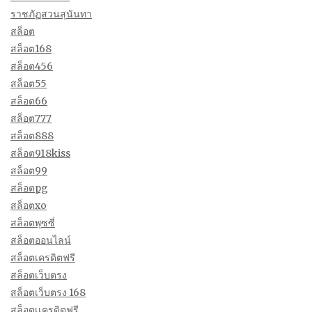
ราชภัฏสวนสุนันทา
สล็อต
สล็อต168
สล็อต456
สล็อต55
สล็อต66
สล็อต777
สล็อต888
สล็อต918kiss
สล็อต99
สล็อตpg
สล็อตxo
สล็อตพุซซี่
สล็อตออนไลน์
สล็อตเครดิตฟรี
สล็อตเว็บตรง
สล็อตเว็บตรง 168
สล็อตเเครดิตฟรี