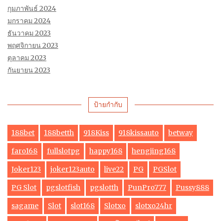
กุมภาพันธ์ 2024
มกราคม 2024
ธันวาคม 2023
พฤศจิกายน 2023
ตุลาคม 2023
กันยายน 2023
ป้ายกำกับ
188bet
188betth
918Kiss
918kissauto
betway
faro168
fullslotpg
happy168
hengjing168
Joker123
joker123auto
live22
PG
PGSlot
PG Slot
pgslotfish
pgslotth
PunPro777
Pussy888
sagame
Slot
slot168
Slotxo
slotxo24hr