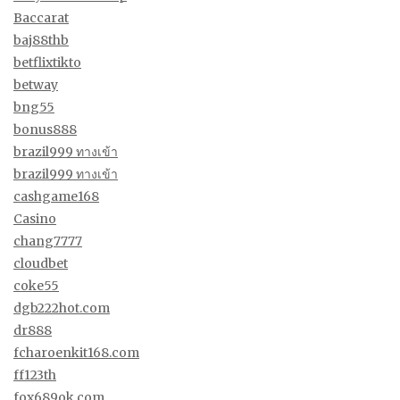
Baccarat
baj88thb
betflixtikto
betway
bng55
bonus888
brazil999 ทางเข้า
brazil999 ทางเข้า
cashgame168
Casino
chang7777
cloudbet
coke55
dgb222hot.com
dr888
fcharoenkit168.com
ff123th
fox689ok.com