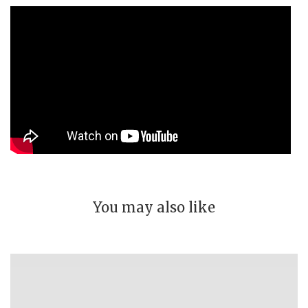
You may also like