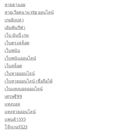
หวยฮานอย
หวยเวียดนาม vip ออนไลน์
เกมยิงปลา
เดิมพันกีฬา
เว็บ มันนี่ เกม
เว็บตรงสล็อต
เว็บพนัน
เว็บพนันออนไลน์
เว็บสล็อต
เว็บหวยออนไลน์
เว็บหวยออนไลน์ เชื่อถือได้
เว็บแทงบอลออนไลน์
เศรษฐี99
แทงบอล
แทงหวยออนไลน์
แพนด้า555
โจ๊กเกอร์123