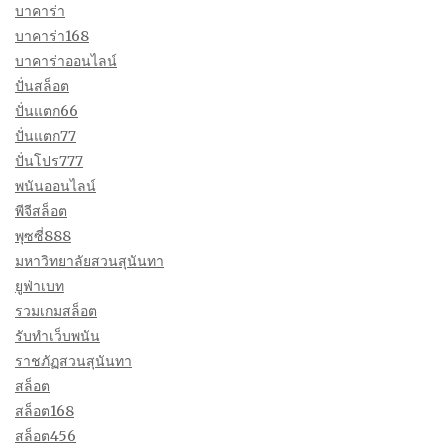
บาคาร่า
บาคาร่า168
บาคาร่าออนไลน์
ปั่นสล็อต
ปั่นแตก66
ปั่นแตก77
ปั่นโปร777
พนันออนไลน์
พีจีสล็อต
พุซซี่888
มหาวิทยาลัยสวนสุนันทา
ยูฟ่าเบท
รวมเกมสล็อต
รับทำเว็บพนัน
ราชภัฏสวนสุนันทา
สล็อต
สล็อต168
สล็อต456