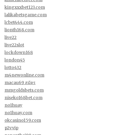
kingxxxbet123.com
lalikabetsgame.com
lcbet444.com
lionth168.com
live22
live22slot
lockdown168
london45
lotto432
m4newonline.com
macau69 สมัคร
mmgoldsbets.com
niseko168bet.com
no1huay
no1huay.com
okcasino159.com
p2vvip