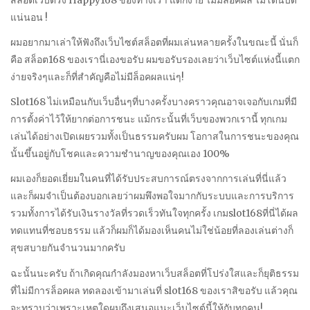
แน่นอน !
ผมอยากมาเล่าให้ฟังถึงเว็บไซต์สล็อตที่ผมเล่นหลายครั้งในขณะนี้ นั่นก็
คือ สล็อต168 ของเรานี่เองขอรับ ผมขอรับรองเลยว่าเว็บไซต์แห่งนี้แตก
ง่ายจริงๆและก็ที่สำคัญคือไม่มีล็อคผลแน่ๆ!
Slot168 ไม่เหมือนกับเว็บอื่นๆที่บางครั้งบางคราวคุณอาจเจอกับเกมที่มี
การตั้งค่าไว้ให้ยากต่อการชนะ แม้กระนั้นที่เว็บของพวกเรานี้ ทุกเกม
เล่นได้อย่างเปิดเผยรวมทั้งเป็นธรรมครับผม โอกาสในการชนะของคุณ
นั้นขึ้นอยู่กับโชคและความชำนาญของคุณเอง 100%
ผมเองก็ยอดเยี่ยมในคนที่ได้รับประสบการณ์ตรงจากการเล่นที่นี่แล้ว
และก็ผมจำเป็นต้องบอกเลยว่าผมพึงพอใจมากกับระบบและการบริการ
รวมทั้งการได้รับเงินรางวัลที่รวดเร็วทันใจทุกครั้ง เกมslot168ที่นี่ได้ผล
ทดแทนที่ชอบธรรม แล้วก็ผมก็ได้มองเห็นคนไม่ใช่น้อยที่ลองเล่นต่างก็
สุขสบายกันจำนวนมากครับ
ฉะนั้นนะครับ ถ้าเกิดคุณกำลังมองหาเว็บสล็อตที่โปร่งใสและก็ยุติธรรม
ที่ไม่มีการล็อคผล ทดลองเข้ามาเล่นที่ slot168 ของเราสิขอรับ แล้วคุณ
จะทราบว่าเพราะเหตุใดผมถึงเสนอแนะเว็บไซต์นี้ให้กับทุกคน!