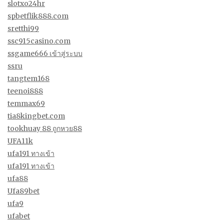
slotxo24hr
spbetflik888.com
sretthi99
ssc915casino.com
ssgame666 เข้าสู่ระบบ
ssru
tangtem168
teenoi888
temmax69
tia8kingbet.com
tookhuay 88 ถูกหวย88
UFA11k
ufa191 ทางเข้า
ufa191 ทางเข้า
ufa88
Ufa89bet
ufa9
ufabet