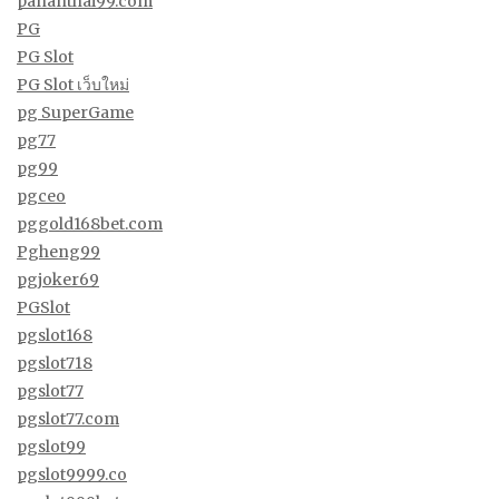
pananthai99.com
PG
PG Slot
PG Slot เว็บใหม่
pg SuperGame
pg77
pg99
pgceo
pggold168bet.com
Pgheng99
pgjoker69
PGSlot
pgslot168
pgslot718
pgslot77
pgslot77.com
pgslot99
pgslot9999.co