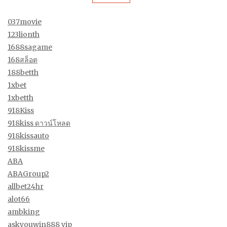
037movie
123lionth
1688sagame
168สล็อต
188betth
1xbet
1xbetth
918Kiss
918kiss ดาวน์โหลด
918kissauto
918kissme
ABA
ABAGroup2
allbet24hr
alot66
ambking
askyouwin888 vip