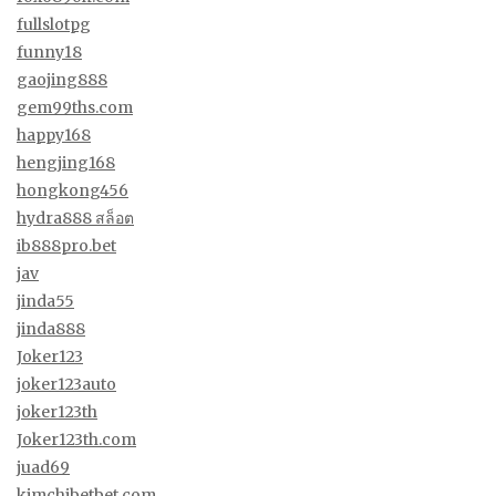
fullslotpg
funny18
gaojing888
gem99ths.com
happy168
hengjing168
hongkong456
hydra888 สล็อต
ib888pro.bet
jav
jinda55
jinda888
Joker123
joker123auto
joker123th
Joker123th.com
juad69
kimchibetbet.com