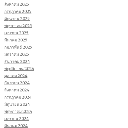
สิงหาคม 2025
กรกฎาคม 2025
มิถุนายน 2025
พฤษภาคม 2025
เมษายน 2025
มีนาคม 2025
กุมภาพันธ์ 2025
มกราคม 2025
ธันวาคม 2024
พฤศจิกายน 2024
ตุลาคม 2024
กันยายน 2024
สิงหาคม 2024
กรกฎาคม 2024
มิถุนายน 2024
พฤษภาคม 2024
เมษายน 2024
มีนาคม 2024