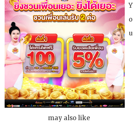
Y
o
u
may also like