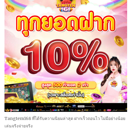
Tangtem168 ที่ได้รับความนิยมล่าสุด ฝากเร็วถอนไว ไม่มีอย่างน้อย
เล่นจริงจ่ายจริง