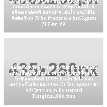
แล้วสบายใจ แคชแบค ยิงปลารับ 10% อยู่ไหน
ก็เล่นได้ ระบบทันสมัย รองรับทุกไลฟ์สไตล์
สล็อตเครดิตฟรี สมัครง่าย เล่นไว ถอนได้ไม่
ติดขัด Top 75 by Francesca jin55.guru
31 สิงหา 69
สล็อตเว็บตรง 10 May 69 สล็อตเว็บตรง ลอง
เล่น สล็อตออนไลน์ บาคาร่า เงินชัวร์ที่สุด โปร
โมชั่นเครดิตฟรี 100% ยิ่งเล่น ยิ่งได้ แจก
เครดิตฟรีไม่อั้น สล็อต168 เว็บใหญ่ ทุนหนา ซ่า
กว่าใคร Top 27 by Gerard
Tangtem168d.com