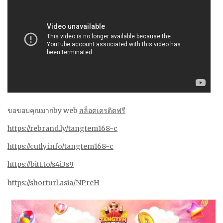
ขอขอบคุณมากby web
สล็อตเครดิตฟรี
https://rebrand.ly/tangtem168-c
https://cutly.info/tangtem168-c
https://bitt.to/s4i3s9
https://shorturl.asia/NPreH