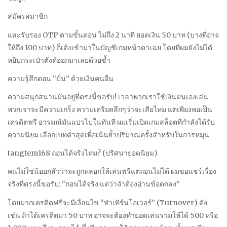
สมัครสมาชิก
และรับรอง OTP ตามขั้นตอน ไม่ถึง 2 นาที ยอดเงิน 50 บาท (บางที่อาจ
ให้ถึง 100 บาท) ก็เด้งเข้ามาในบัญชีเกมหน้าตาเฉย โดยที่ผมยังไม่ได้
หยิบกระเป๋าตังค์ออกมาเลยด้วยซ้ำ
ความรู้สึกตอน “ปั่น” ด้วยเงินคนอื่น
ความสนุกสนานมันอยู่ที่ตรงนี้ขอรับ! เวลาพวกเราใช้เงินตนเองเล่น
พวกเราจะมีความเกร็ง ความเครียดลึกๆว่าจะเสียไหม แต่เพียงพอเป็น
เครดิตฟรี อารมณ์มันแปรไปในทันที ผมเริ่มเปิดเกมสล็อตที่กำลังได้รับ
ความนิยม เลือกเบทต่ำสุดเพื่อเน้นย้ำปริมาณครั้งสำหรับในการหมุน
tangtem168 ถอนได้จริงไหม? (ปริศนายอดนิยม)
คนไม่ใช่น้อยกลัวว่าจะถูกหลอกให้เล่นฟรีแต่ถอนไม่ได้ ผมขอแชร์เรื่อง
จริงที่ตรงนี้ขอรับ: “ถอนได้จริง แต่ว่าจำต้องอ่านข้อตกลง”
โดยมากเครดิตฟรีจะมีเงื่อนไข “ทำเทิร์นโอเวอร์” (Turnover) ดัง
เช่น ถ้าได้เครดิตมา 50 บาท อาจจะต้องทำยอดเล่นรวมให้ได้ 500 หรือ