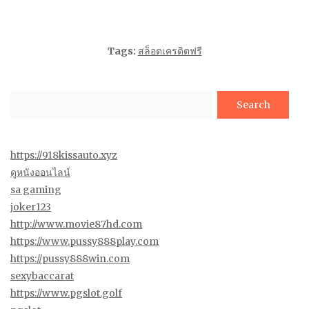
Tags:
สล็อตเครดิตฟรี
Search
https://918kissauto.xyz
ดูหนังออนไลน์
sa gaming
joker123
http://www.movie87hd.com
https://www.pussy888play.com
https://pussy888win.com
sexybaccarat
https://www.pgslot.golf