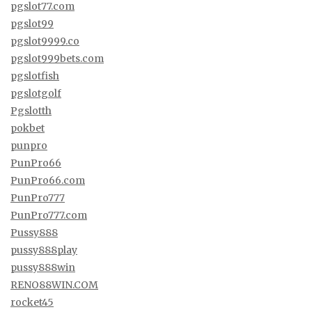
pgslot77.com
pgslot99
pgslot9999.co
pgslot999bets.com
pgslotfish
pgslotgolf
Pgslotth
pokbet
punpro
PunPro66
PunPro66.com
PunPro777
PunPro777.com
Pussy888
pussy888play
pussy888win
RENO88WIN.COM
rocket45