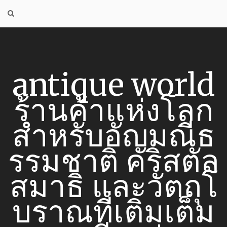
Skip
to
content
antique world
ร้านค้าแห่งโลก
สำหรับอัญมณีธ
รรมชาติ คริสตัล
สมาธิ และวัตถุโ
บราณที่เติมเต็ม