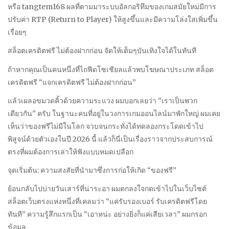
หรือ tangtem168 ผลที่ตามมาระบบอัลกอริทึมของเกมสมัยใหม่มีการ
ปรับค่า RTP (Return to Player) ให้สูงขึ้นและมีความโล่งใสเพิ่มขึ้น
เรื่อยๆ
สล็อตเครดิตฟรี ไม่ต้องฝากก่อน จัดให้เต็มๆบันเทิงใจได้ในทันที
ถ้าหากคุณเป็นคนหนึ่งที่ไถฟีดโซเชียลแล้วพบโฆษณาประเภท สล็อต
เครดิตฟรี “แจกเครดิตฟรี ไม่ต้องฝากก่อน”
แล้วเผลอขมวดคิ้วด้วยความระแวง ผมบอกเลยว่า “เราเป็นพวก
เดียวกัน” ครับ ในฐานะคนที่อยู่ในวงการเกมออนไลน์มาพักใหญ่ ผมเคย
เห็นว่าของฟรีไม่มีในโลก จวบจนกระทั่งได้ทดลองกระโดดเข้าไป
พิสูจน์ด้วยตัวเองในปี 2026 นี้ แล้วก็นี่เป็นเรื่องราวจากประสบการณ์
ตรงที่ผมต้องการเล่าให้ฟังแบบหมดเปลือก
จุดเริ่มต้น: ความสงสัยที่นำมาซึ่งการก่อให้เกิด “ของฟรี”
ย้อนกลับไปบ่ายวันเสาร์ที่น่าระอา ผมตกลงใจกดเข้าไปในเว็บไซต์
สล็อตเว็บตรงแห่งหนึ่งที่เคลมว่า “แค่รับรองเบอร์ รับเครดิตฟรีโดย
ทันที” ความรู้สึกแรกเป็น “เอาหน่ะ อย่างยิ่งก็แค่เสียเวลา” ผมกรอก
ข้อมูล