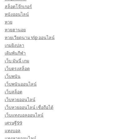
สล็อตโจ๊กเกอร์
หนังออนไลน์
หวย
หวยฮานอย
หวยเวียดนาม vip ออนไลน์
เกมยิงปลา
เดิมพันกีฬา
เว็บ มันนี่ เกม
เว็บตรงสล็อต
เว็บพนัน
เว็บพนันออนไลน์
เว็บสล็อต
เว็บหวยออนไลน์
เว็บหวยออนไลน์ เชื่อถือได้
เว็บแทงบอลออนไลน์
เศรษฐี99
แทงบอล
แทงหวยออนไลน์