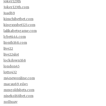
joker123th
Joker123th.com
juad69
kimchibetbet.com
kingxxxbet123.com
lalikabetsgame.com
lcbet444.com
lionth168.com
live22
live22slot
lockdown168
london45
lotto432
m4newonline.com
macau69 สมัคร
mmgoldsbets.com
niseko168bet.com
no1huay