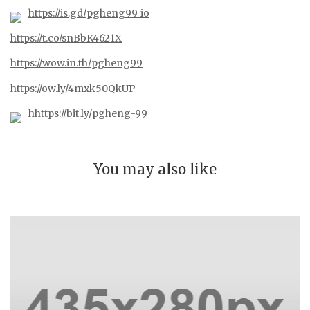
https://is.gd/pgheng99_io
https://t.co/snBbK4621X
https://wow.in.th/pgheng99
https://ow.ly/4mxk50QkUP
hhttps://bit.ly/pgheng-99
You may also like