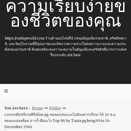
ความเรียบง่ายข
องชีวิตของคุณ
https://antiqworld.com ร้านค้าออนไลน์ที่นำเสนออัญมณีธรรมชาติ, คริสตัลสมา
ธิ, และวัตถุโบราณที่มีคุณภาพและเกิดจากความห่วงใยต่อความงามและความประ
ณีตของธรรมชาติ ค้นพบพลังและความงดงามในอัญมณีและคริสตัลที่มากกว่าแค่เค
รื่องประดับ six face
You are here :
Home
PGSlot
แจกเครดิตฟรีเกมพีจีสล็อต pg ทดลองเล่นแบบไม่ต้องฝากปรึกษาได้ 24 ช.ม.
ทดลองเล่นสล็อต สาวถ้ำคืออะไร Top 86 by Tania pgheng99.io 24
December 2566