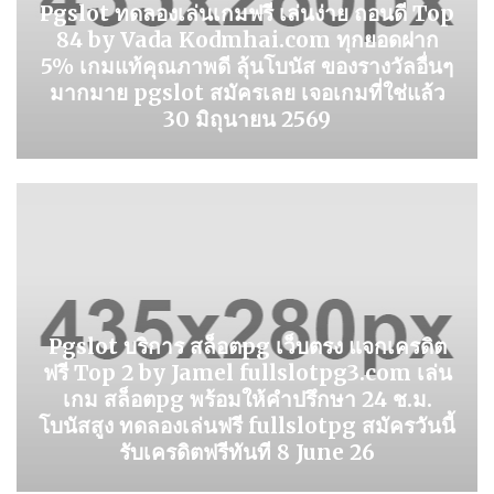
Pgslot ทดลองเล่นเกมฟรี เล่นง่าย ถอนดี Top
84 by Vada Kodmhai.com ทุกยอดฝาก
5% เกมแท้คุณภาพดี ลุ้นโบนัส ของรางวัลอื่นๆ
มากมาย pgslot สมัครเลย เจอเกมที่ใช่แล้ว
30 มิถุนายน 2569
Pgslot บริการ สล็อตpg เว็บตรง แจกเครดิต
ฟรี Top 2 by Jamel fullslotpg3.com เล่น
เกม สล็อตpg พร้อมให้คำปรึกษา 24 ช.ม.
โบนัสสูง ทดลองเล่นฟรี fullslotpg สมัครวันนี้
รับเครดิตฟรีทันที 8 June 26