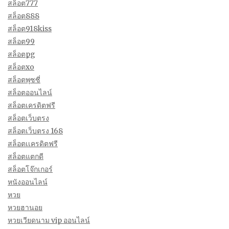
สล็อต777
สล็อต888
สล็อต918kiss
สล็อต99
สล็อตpg
สล็อตxo
สล็อตพุซซี่
สล็อตออนไลน์
สล็อตเครดิตฟรี
สล็อตเว็บตรง
สล็อตเว็บตรง 168
สล็อตเเครดิตฟรี
สล็อตแตกดี
สล็อตโจ๊กเกอร์
หนังออนไลน์
หวย
หวยฮานอย
หวยเวียดนาม vip ออนไลน์