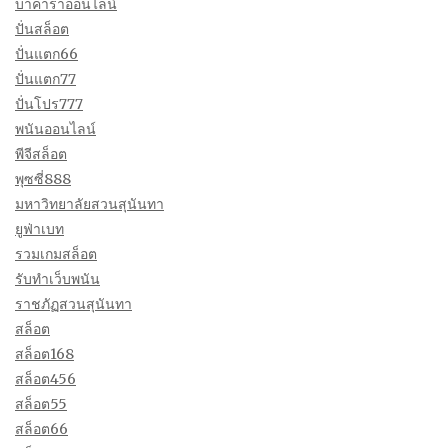
บาคาร่าออนไลน์
ปั่นสล็อต
ปั่นแตก66
ปั่นแตก77
ปั่นโปร777
พนันออนไลน์
พีจีสล็อต
พุซซี่888
มหาวิทยาลัยสวนสุนันทา
ยูฟ่าเบท
รวมเกมสล็อต
รับทำเว็บพนัน
ราชภัฏสวนสุนันทา
สล็อต
สล็อต168
สล็อต456
สล็อต55
สล็อต66