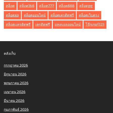
สล็อต
สล็อต168
สล็อต777
สล็อต888
สล็อตpg
สล็อตxo
สล็อตออนไลน์
สล็อตเครดิตฟรี
สล็อตเว็บตรง
สล็อตเเครดิตฟรี
เครดิตฟรี
แทงบอลออนไลน์
โจ๊กเกอร์123
คลังเก็บ
กรกฎาคม 2026
มิถุนายน 2026
พฤษภาคม 2026
เมษายน 2026
มีนาคม 2026
กุมภาพันธ์ 2026