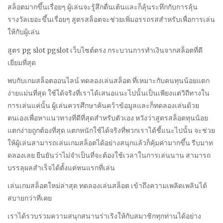
สล็อตมากขึ้นเรื่อยๆ ผู้เล่นจะรู้สึกตื่นเต้นและก็ลุ้นระทึกกับการลุ้น
รางวัลเยอะขึ้นเรื่อยๆ สูตรสล็อตจะช่วยเพิ่มอรรถรสสำหรับเพื่อการเล่น
ให้กับผู้เล่น
สูตร pg slot pgslot เว็บไซต์ตรง กระบวนการทำเงินจากสล็อตที่ดี
เยี่ยมที่สุด
พบกับเกมสล็อตออนไลน์ ทดลองเล่นสล็อต ที่เหมาะกับคนทุนน้อยแตก
ง่ายแม่นที่สุด ใช้ได้จริงที่เราได้เสนอแนะไปนั้นเป็นเพียงแต่วิถีทางใน
การเล่นแค่นั้น ผู้เล่นควรศึกษาค้นคว้าข้อมูลและก็ทดลองเล่นด้วย
ตนเองเพื่อหาแนวทางที่ดีที่สุดสำหรับตัวเอง หวังว่าสูตรสล็อตทุนน้อย
แตกง่ายถูกต้องที่สุด แตกหนักใช้ได้จริงที่พวกเราได้ชี้แนะไปนั้น จะช่วย
ให้ผู้เล่นสามารถเล่นเกมสล็อตได้อย่างสนุกแล้วก็คุ้มค่ามากขึ้น รีบมาท
ดลองเลย ยืนยันว่าไม่จำเป็นที่จะต้องใช้เวลาในการเล่นนาน สามารถ
บรรลุผลสำเร็จได้ตั้งแต่หนแรกที่เล่น
เล่นเกมสล็อตใหม่ล่าสุด ทดลองเล่นสล็อต เข้าถึงความเพลิดเพลินได้
สบายกว่าที่เคย
เราได้รวบรวมความสนุกสนานร่าเริงให้กับสมาชิกทุกท่านได้อย่าง