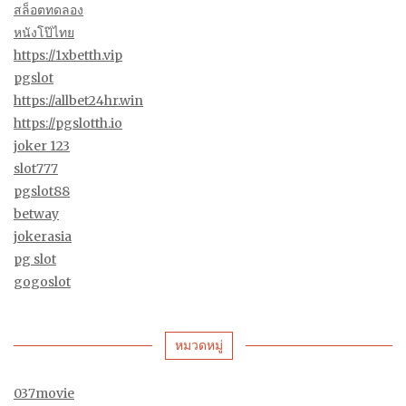
สล็อตทดลอง
หนังโป๊ไทย
https://1xbetth.vip
pgslot
https://allbet24hr.win
https://pgslotth.io
joker 123
slot777
pgslot88
betway
jokerasia
pg slot
gogoslot
หมวดหมู่
037movie