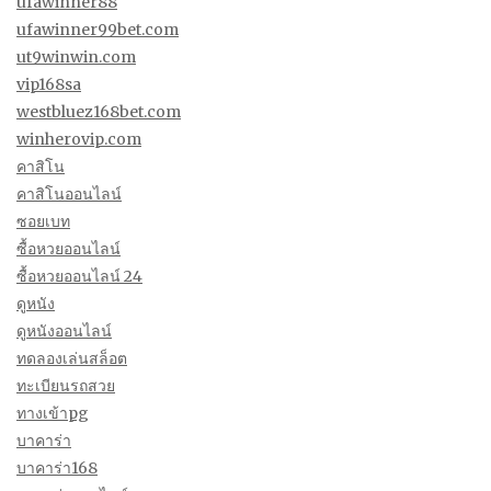
ufawinner88
ufawinner99bet.com
ut9winwin.com
vip168sa
westbluez168bet.com
winherovip.com
คาสิโน
คาสิโนออนไลน์
ซอยเบท
ซื้อหวยออนไลน์
ซื้อหวยออนไลน์ 24
ดูหนัง
ดูหนังออนไลน์
ทดลองเล่นสล็อต
ทะเบียนรถสวย
ทางเข้าpg
บาคาร่า
บาคาร่า168