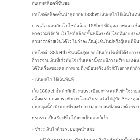
กับเกมสล็อตที่ชื่นชอ
เว็บไซต์สล็อตชั้นนำสุดยอด 188bet เห็นผลไวได้เงินในทั
การเลือกเล่นกับเว็บไซต์สล็อต 188bet ที่มีคุณภาพและเชื่อถ
ทำความรู้จักกับเว็บไซต์สล็อตชั้นหนึ่งระดับโลกที่มอบประ
สามารถจ่ายเงินได้ไว ไม่ว่าจะเป็นผู้เล่นใหม่หรือผู้เล่
เว็บไซต์ 188betth ชั้นหนึ่งสุดยอดเป็นเว็บไซต์ที่ได้รับ
ก็การจ่ายเงินที่เร็วทันใจ เว็บเหล่านี้ชอบมีการพรีเซนเท
ได้ในเรื่องของคุณภาพเกมที่เหมือนจริงแล้วก็มีโอกาสทำกำ
• เห็นผลไว ได้เงินทันที
เว็บ 188bet ชั้นนำมักมีระบบระเบียบการเล่นที่เข้าใจง่าย
สล็อต ระบบจะกระทำการโอนเงินรางวัลไปสู่บัญชีของคุณโ
เว็บกลุ่มนี้ยังมีระบบที่รองรับการฝาก-ถอนที่สะดวกด้วยร
ธุรกรรมเป็นเรื่องที่ไม่ได้ยากเย็นและก็เร็ว
• ชำระเงินไวด้วยระบบสุดนำสมัย