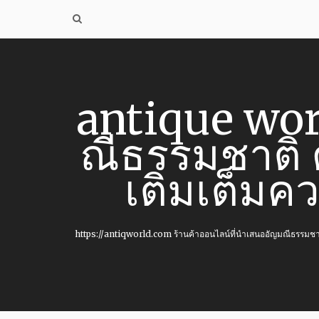
Skip
to
content
antique wor
ณีธรรมชาติ ค
เติมเต็มค
https://antiqworld.com ร้านค้าออนไลน์ที่นำเสนออัญมณีธรรม