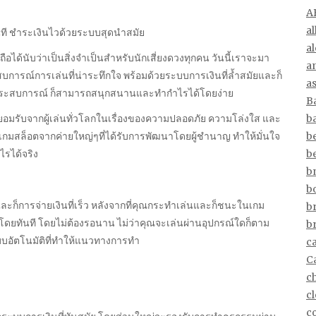
A
a
นที ชำระเงินไวด้วยระบบสุดนำสมัย
a
ือได้นับว่าเป็นสิ่งจำเป็นสำหรับนักเสี่ยงดวงทุกคน วันนี้เราจะมา
a
สบการณ์การเล่นที่น่าระทึกใจ พร้อมด้วยระบบการเงินที่ล้ำสมัยและก็
a
นที่มีประสบการณ์ ก็สามารถสนุกสนานและทำกำไรได้โดยง่าย
B
b
การยอมรับจากผู้เล่นทั่วโลกในเรื่องของความปลอดภัย ความโล่งใส และ
be
ชั่นเกมสล็อตจากค่ายใหญ่ๆที่ได้รับการพัฒนาโดยผู้ชำนาญ ทำให้มั่นใจ
b
ไรได้จริง
b
b
และก็การจ่ายเงินที่เร็ว หลังจากที่คุณกระทำเล่นและก็ชนะในเกม
br
ดยทันที โดยไม่ต้องรอนาน ไม่ว่าคุณจะเล่นผ่านอุปกรณ์ใดก็ตาม
br
ะบบอัตโนมัติที่ทำให้แนวทางการทำ
c
C
c
c
c