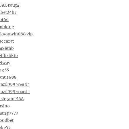
BAGroup2
llbet24hr
lot66
mbking
skyouwin888 vip
accarat
aj88thb
tflixtikto
etway
ng55
onus888
azil999 ทางเข้า
azil999 ทางเข้า
ashgame168
asino
hang7777
loudbet
oke55