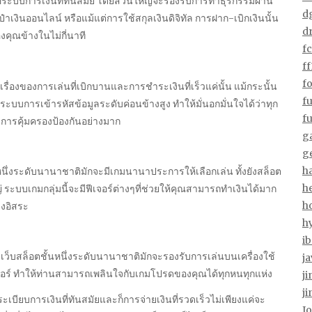
ือระบบการเงินที่ทันสมัย โดยส่วนใหญ่จะรองรับการทำธุรกรรมผ่าน
d
เงินออนไลน์ หรือแม้แต่การใช้สกุลเงินดิจิทัล การฝาก-เบิกเงินนั้น
d
คุณข้างในไม่กี่นาที
f
ff
f
ื่องของการเล่นที่เบิกบานและการชำระเงินที่เร็วแค่นั้น แม้กระนั้น
fu
ระบบการเข้ารหัสข้อมูลระดับค่อนข้างสูง ทำให้มั่นอกมั่นใจได้ว่าทุก
f
บการคุ้มครองป้องกันอย่างมาก
g
g
h
นึ่งระดับนานาชาติมักจะมีเกมนานาประการให้เลือกเล่น ทั้งยังสล็อต
h
ญ่ ระบบเกมกลุ่มนี้จะมีฟีเจอร์ต่างๆที่ช่วยให้คุณสามารถทำเงินได้มาก
h
างอิสระ
h
i
เว็บสล็อตชั้นหนึ่งระดับนานาชาติมักจะรองรับการเล่นบนเครื่องใช้
ja
เตอร์ ทำให้ท่านสามารถเพลินใจกับเกมโปรดของคุณได้ทุกหนทุกแห่ง
j
j
เบียบการเงินที่ทันสมัยและก็การจ่ายเงินที่รวดเร็วไม่เพียงแค่จะ
J