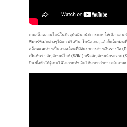
เกมสล็อตออนไลน์ในปัจจุบันมีนานัปการแบบให้เลือกเล่น ทั
ฟีพบร์พิเศษต่างๆได้แก่ ฟรีสปิน, โบนัสเกม, แล้วก็แจ็คพอตที
สล็อตแตกง่ายเป็นเกมสล็อตที่มีอัตราการจ่ายเงินรางวัล (R
เป็นต้นว่า สัญลักษณ์ไวด์ (Wild) หรือสัญลักษณ์กระจาย (Sc
ปิน ซึ่งทำให้ผู้เล่นได้โอกาสทำเงินได้มากกว่าการเล่นเกมส