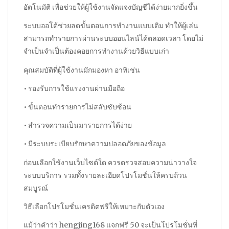
อัตโนมัติ เพื่อช่วยให้ผู้ใช้งานจัดแจงบัญชีได้ง่ายมากยิ่งขึ้น
ระบบออโต้ช่วยลดขั้นตอนการทำงานแบบเดิม ทำให้ผู้เล่น
สามารถทำรายการผ่านระบบออนไลน์ได้ตลอดเวลา โดยไม่
จำเป็นจำเป็นต้องคอยการทำงานด้วยวิธีแบบเก่า
คุณสมบัติที่ผู้ใช้งานมักมองหา อาทิเช่น
• รองรับการใช้แรงงานผ่านมือถือ
• ขั้นตอนทำรายการไม่สลับซับซ้อน
• สำรวจความเป็นมารายการได้ง่าย
• มีระบบระเบียบรักษาความปลอดภัยของข้อมูล
ก่อนเลือกใช้งานเว็บไซต์ใด ควรตรวจสอบความน่าวางใจ
ระบบบริการ รวมทั้งรายละเอียดโปรโมชั่นให้ครบถ้วน
สมบูรณ์
วิธีเลือกโปรโมชั่นเครดิตฟรีให้เหมาะกับตัวเอง
แม้ว่าคำว่า hengjing168 แจกฟรี 50 จะเป็นโปรโมชั่นที่