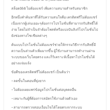
สล็อต168 ไม่ต้องแชร์ เพิ่มความสบายสำหรับสมาชิก
อีกหนึ่งคำค้นหาที่ได้รับความสนใจคือ เครดิตฟรีไม่ต้องแชร์
เนื่องจากผู้เล่นเยอะๆต้องการโปรโมชั่นที่สามารถรับสิทธิ์ได้
ง่าย โดยไม่จำเป็นจำต้องโพสต์หรือแบ่งปันลิงก์โปรโมชั่นไป
ยังช่องทางโซเชียลต่างๆ
ต้นแบบโปรโมชั่นไม่ต้องแชร์ช่วยให้กรรมวิธีการรับสิทธิ์มี
ความเป็นส่วนตัวเพิ่มมากขึ้น ผู้ใช้งานสามารถทำงานผ่าน
ระบบของเว็บโดยตรง และก็วิเคราะห์เนื้อหาโปรโมชั่นได้
อย่างแจ่มแจ้ง
ข้อดีของเครดิตฟรีไม่ต้องแชร์ เป็นต้นว่า
• ลดขั้นในตอนที่ยุ่งยาก
• ไม่ต้องเผยแพร่ข้อมูลโปรโมชั่นต่อบุคคลอื่น
• เหมาะกับผู้ที่ต้องการสมัครใช้งานด้วยตัวเอง
• สามารถตรวจสอบเงื่อนไขได้โดยตรงจากระบบ