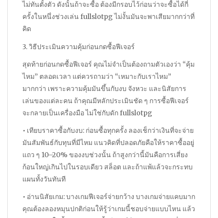
ไม่ทันตั้งตัว ดังนั้นถ้าจะซื้อ ต้องมีกรอบไว้ก่อนว่าจะซื้อได้กี่
ครั้งในหนึ่งช่วงเล่น fullslotpg ไม่งั้นมันจะพาเสียมากกว่าที่
คิด
3. วิธีประเมินความคุ้มก่อนกดซื้อฟีเจอร์
สุดท้ายก่อนกดซื้อฟีเจอร์ คุณไม่จำเป็นต้องถามตัวเองว่า “คุ้ม
ไหม” ตลอดเวลา แต่ควรถามว่า “เหมาะกับเราไหม”
มากกว่า เพราะความคุ้มมันขึ้นกับงบ จังหวะ และนิสัยการ
เล่นของแต่ละคน ถ้าคุณมีหลักประเมินชัด ๆ การซื้อฟีเจอร์
จะกลายเป็นเครื่องมือ ไม่ใช่กับดัก fullslotpg
• เทียบราคาซื้อกับงบ: ก่อนซื้อทุกครั้ง ลองเช็กว่าเงินที่จะจ่าย
มันสัมพันธ์กับทุนที่มีไหม แนวคิดที่ปลอดภัยคือให้ราคาซื้ออยู่
แถว ๆ 10–20% ของงบช่วงนั้น ถ้าสูงกว่านี้มันคือการเสี่ยง
ก้อนใหญ่เกินไปในรอบเดียว สล็อต และถ้าแพ้แล้วจะกระทบ
แผนทั้งวันทันที
• อ่านนิสัยเกม: บางเกมฟีเจอร์จ่ายกว้าง บางเกมจ่ายแคบมาก
คุณต้องลองหมุนปกติก่อนให้รู้ว่าเกมนี้ชอบจ่ายแบบไหน แล้ว