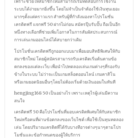
เพราะช่วยให้สมาชิกใหม่สามารถเริ่มทดสอบการใช้งาน
ระบบได้ง่ายมากยิ่งขึ้น โดยไม่จำเป็นจำต้องใช้เงินทุนเยอะ
มากๆตั้งแต่คราวแรก สำหรับผู้ที่กำลังมองหาโปรโมชั่น
เครดิตฟรี แจกฟรี 50 ฝากไม่ก่อน สมัครปุ๊บรับปั๊บ ถือเป็นอีก
หนึ่งทางเลือกที่ช่วยเพิ่มโอกาสในการสัมผัสประสบการณ์
การเล่นเกมออนไลน์ได้สบายกว่าเดิม
โปรโมชั่นเครดิตฟรีถูกออกแบบมาเพื่อมอบสิทธิพิเศษให้กับ
สมาชิกใหม่ โดยผู้สมัครสามารถรับเครดิตเริ่มต้นตามข้อ
ตกลงของแต่ละเว็บ เพื่อนำไปทดลองเล่นเกมต่างๆที่รองรับ
ข้างในระบบ ไม่ว่าจะเป็นเกมสล็อตออนไลน์ เกมคาสิโน
หรือเกมยอดนิยมอื่นๆโดยไม่ต้องเริ่มด้วยเงินออมในทันที
hengjing168 50 เป็นอย่างไร เพราะเหตุไรผู้เล่นมีความ
สนใจ
เครดิตฟรี 50 คือโปรโมชั่นที่มอบเครดิตพิเศษให้กับสมาชิก
ใหม่หรือคนที่ผ่านข้อตกลงของเว็บไซต์ เพื่อใช้เป็นทุนทดลอง
เล่น โดยปริมาณเครดิตที่ได้รับบางทีอาจต่างๆนาๆตามโปร
โมชั่นและข้อกำหนดของผู้ให้บริการ