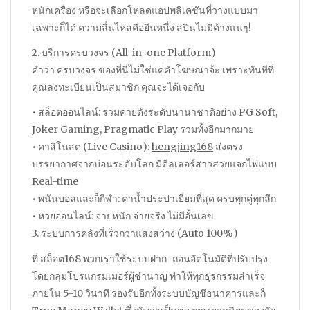
หนักเครื่อง หรือจะเลือกโหลดแอปพลิเคชันที่วางแบบมา
เฉพาะก็ได้ ความลื่นไหลคือยืนหนึ่ง สปินไม่มีค้างแน่ๆ!
2. บริการครบวงจร (All-in-one Platform)
คำว่า ครบวงจร ของที่นี่ไม่ใช่แค่คำโฆษณาจ้ะ เพราะทันทีที่
คุณลงทะเบียนเป็นสมาชิก คุณจะได้เจอกับ
• สล็อตออนไลน์: รวมค่ายดังระดับนานาชาติอย่าง PG Soft,
Joker Gaming, Pragmatic Play รวมทั้งอีกมากมาย
• คาสิโนสด (Live Casino):
hengjing168
ส่งตรง
บรรยากาศจากบ่อนระดับโลก มีดีลเลอร์สาวสวยแจกไพ่แบบ
Real-time
• พนันบอลและก็กีฬา: ค่าน้ำประปาเยี่ยมที่สุด ครบทุกคู่ทุกลีก
• หวยออนไลน์: จ่ายหนัก จ่ายจริง ไม่มีอั้นเลข
3. ระบบการคลังที่เร็วกว่าแสงสว่าง (Auto 100%)
ที่ สล็อต168 พวกเราใช้ระบบฝาก-ถอนอัตโนมัติที่ปรับปรุง
โดยกลุ่มโปรแกรมเมอร์ผู้ชำนาญ ทำให้ทุกธุรกรรมสำเร็จ
ภายใน 5-10 วินาที รองรับอีกทั้งระบบบัญชีธนาคารและก็