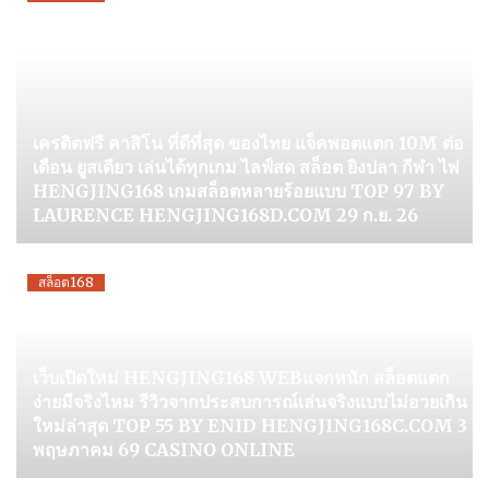
เครดิตฟรี คาสิโน ที่ดีที่สุด ของไทย แจ็คพอตแตก 10M ต่อ
เดือน ยูสเดียว เล่นได้ทุกเกม ไลฟ์สด สล็อต ยิงปลา กีฬา ไพ่
HENGJING168 เกมสล็อตหลายร้อยแบบ TOP 97 BY
LAURENCE HENGJING168D.COM 29 ก.ย. 26
สล็อต168
เว็บเปิดใหม่ HENGJING168 WEBแจกหนัก สล็อตแตก
ง่ายมีจริงไหม รีวิวจากประสบการณ์เล่นจริงแบบไม่อวยเกิน
ใหม่ล่าสุด TOP 55 BY ENID HENGJING168C.COM 3
พฤษภาคม 69 CASINO ONLINE