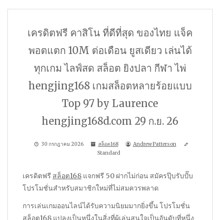
เครดิตฟรี คาสิโน ที่ดีที่สุด ของไทย แจ็ค
พอตแตก 10M ต่อเดือน ยูสเดียว เล่นได้
ทุกเกม ไลฟ์สด สล็อต ยิงปลา กีฬา ไพ่
hengjing168 เกมสล็อตหลายร้อยแบบ
Top 97 by Laurence
hengjing168d.com 29 ก.ย. 26
30 กรกฎาคม 2026
สล็อต168
Andrew Patterson
Standard
เครดิตฟรี
สล็อต168
แจกฟรี 50 ฝากไม่ก่อน สมัครปุ๊บรับปั๊บ
โปรโมชั่นสำหรับสมาชิกใหม่ที่ไม่สมควรพลาด
การเล่นเกมออนไลน์ได้รับความนิยมมากยิ่งขึ้น โปรโมชั่น
สล็อต168
แปลงเป็นหนึ่งในสิ่งที่ผู้เล่นสนใจเป็นอันดับที่หนึ่ง