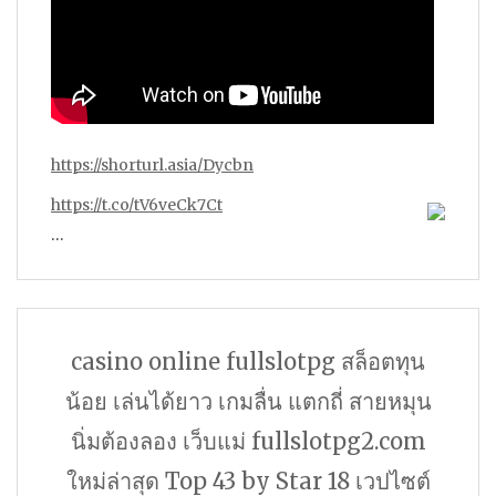
https://shorturl.asia/Dycbn
https://t.co/tV6veCk7Ct
…
casino online fullslotpg สล็อตทุน
น้อย เล่นได้ยาว เกมลื่น แตกถี่ สายหมุน
นิ่มต้องลอง เว็บแม่ fullslotpg2.com
ใหม่ล่าสุด Top 43 by Star 18 เวปไซต์