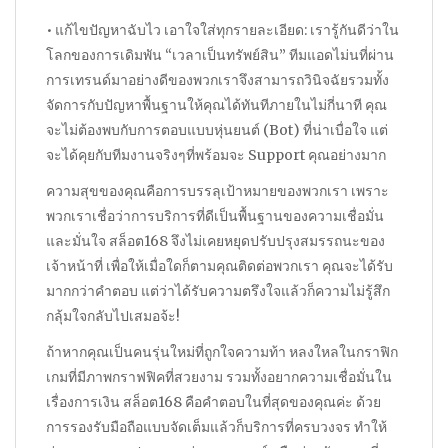
• แก้ไขปัญหาฉับไว เอาใจใส่ทุกรายละเอียด: เรารู้กันดีว่าใน
โลกของการเดิมพัน “เวลาเป็นทรัพย์สิน” ทีมแอดไม่นที่ผ่าน
การเทรนด์มาอย่างดีของพวกเราจึงสามารถวินิจฉัยรวมทั้ง
จัดการกับปัญหาพื้นฐานให้คุณได้ทันทีภายในไม่กี่นาที คุณ
จะไม่ต้องพบกับการตอบแบบหุ่นยนต์ (Bot) ที่น่าเบื่อใจ แต่
จะได้คุยกับทีมงานจริงๆที่พร้อมจะ Support คุณอย่างมาก
ความสุขของคุณคือการบรรลุเป้าหมายของพวกเรา เพราะ
พวกเราเชื่อว่าการบริการที่ดีเป็นพื้นฐานของความเชื่อมั่น
และมั่นใจ สล็อต168 จึงไม่เคยหยุดปรับปรุงสมรรถนะของ
เจ้าหน้าที่ เพื่อให้เมื่อใดก็ตามคุณติดต่อพวกเรา คุณจะได้รับ
มากกว่าคำตอบ แต่ว่าได้รับความตรึงใจแล้วก็ความไม่รู้สึก
กลุ้มใจกลับไปเสมอจ้ะ!
ถ้าหากคุณเป็นคนรุ่นใหม่ที่ถูกใจความท้า หลงใหลในกราฟิก
เกมที่มีภาพกราฟฟิคที่สวยงาม รวมทั้งอยากความเชื่อมั่นใน
เรื่องการเงิน สล็อต168 คือคำตอบในที่สุดของคุณค่ะ ด้วย
การรองรับมือถือแบบจัดเต็มแล้วก็บริการที่ครบวงจร ทำให้