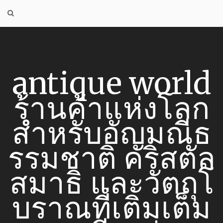
Skip
to
content
antique world
ร้านค้าแห่งโลก
สำหรับอัญมณีธ
รรมชาติ คริสตัล
สมาธิ และวัตถุโ
บราณที่เติมเต็ม