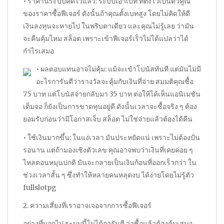
• ราคานี้ระบบคิดไว้แล้ว: ระบบเอาเบท ที่ตั้งไว้เป็นตัวคูณ
ของราคาซื้อฟีเจอร์ ดังนั้นถ้าคุณตั้งเบทสูง โดยไม่คิดให้ดี
เงินลงทุนจะหายไป ในพริบตาเดียว และคุณไม่รู้เลย ว่ามัน
จะคืนคุ้มไหม สล็อต เพราะเข้าฟีเจอร์เร็วไม่ได้แปลว่าได้
กำไรเสมอ
• ผลตอบแทนอาจไม่คุ้ม: แม้จะเข้าโบนัสทันที แต่มันไม่มี
อะไรการันตีว่ารางวัลจะคุ้มกับเงินที่จ่าย สมมติคุณซื้อ
75 บาท แต่โบนัสจ่ายกลับมา 35 บาท ต่อให้ได้เห็นแอนิเมชัน
เต็มจอ ก็ยังเป็นการขาดทุนอยู่ดี ดังนั้นเวลาจะซื้อจริง ๆ ต้อง
ยอมรับก่อนว่ามีโอกาสเจ็บ สล็อต ไม่ใช่จ่ายแล้วต้องได้คืน
• ใช้เงินมากขึ้น: ในแง่เวลา มันประหยัดแน่ เพราะไม่ต้องปั่น
รอนาน แต่ถ้ามองเชิงตัวเลข คุณอาจพบว่าเงินที่เคยค่อย ๆ
ไหลตอนหมุนปกติ มันจะกลายเป็นเงินก้อนที่ออกเร็วกว่า ใน
ช่วงเวลาสั้น ๆ ซึ่งทำให้หลายคนหลุดงบ ได้ง่ายโดยไม่รู้ตัว
fullslotpg
2. ความเสี่ยงที่เราอาจเจอจากการซื้อฟีเจอร์
อย่างที่บอกไป ระบบนี้ไม่ได้การันตี ว่าซื้อแล้วต้องคุ้มเสมอ