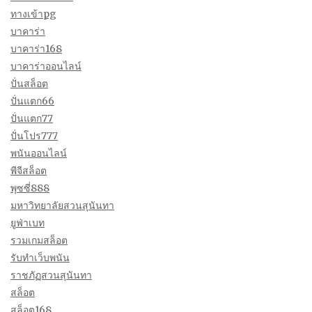
ทางเข้าpg
บาคาร่า
บาคาร่า168
บาคาร่าออนไลน์
ปั่นสล็อต
ปั่นแตก66
ปั่นแตก77
ปั่นโปร777
พนันออนไลน์
พีจีสล็อต
พุซซี่888
มหาวิทยาลัยสวนสุนันทา
ยูฟ่าเบท
รวมเกมสล็อต
รับทำเว็บพนัน
ราชภัฏสวนสุนันทา
สล็อต
สล็อต168