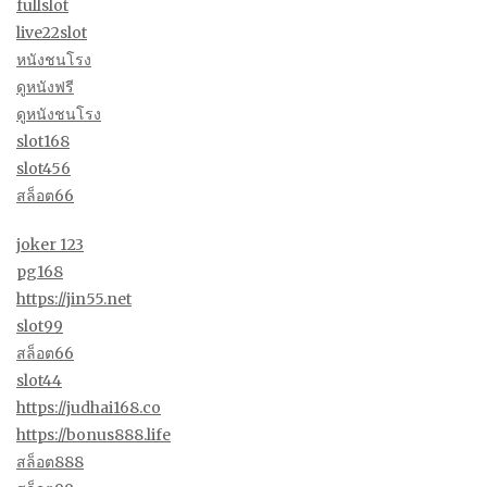
fullslot
live22slot
หนังชนโรง
ดูหนังฟรี
ดูหนังชนโรง
slot168
slot456
สล็อต66
joker 123
pg168
https://jin55.net
slot99
สล็อต66
slot44
https://judhai168.co
https://bonus888.life
สล็อต888