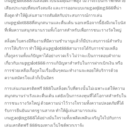
เกมpgslot888ในสล็อตเว็บนั่นมีคุณภาพสูง ไม่ว่าจะเป็นกราฟิกที่สวย
เสียงประกอบที่สมจริงสมจัง และการออกแบบเกมgaojing888ที่น่า
ดึงดูด ทำให้ผู้เล่นสามารถสัมผัสกับประสบการณ์การเล่น
เกมpgslot888ที่สนุกสนานและตื่นเต้น นอกเหนือจากนี้ยังมีเกมโบนัส
ที่เพิ่มความสนุกสนานรวมทั้งโอกาสสำหรับเพื่อการชนะรางวัลใหญ่
สล็อตเว็บตรงมีทีมงานที่มีความชำนาญแล้วก็มีประสบการณ์สำหรับ
การให้บริการ ทำให้ผู้เล่นpgslot888สามารถได้รับการช่วยเหลือ
เกื้อกูลรวมทั้งแก้ปัญหาได้อย่างรวดเร็ว ไม่ว่าจะเป็นการตอบคำถาม
เกี่ยวกับเกมpgslot888 การแก้ปัญหาสำหรับในการฝากเบิกเงิน หรือ
การช่วยเหลือเกื้อกูลในเรื่องอื่นๆคณะทำงานจะคอยให้บริการด้วย
ความสมัครใจแล้วก็เป็นมิตร
การเล่นเกมเครดิตฟรี 888ในสล็อตเว็บที่ตรงนั้นไม่เฉพาะแต่ให้ความ
สนุกสนานร่าเริงและตื่นเต้น แต่ยังเป็นการลงทุนที่ได้โอกาสสำหรับใน
การชนะรางวัลใหญ่ ด้วยความน่าไว้วางใจรวมทั้งความปลอดภัยที่ได้
รับการยืนยันมาตรฐานสากล ทำให้ผู้เล่นสามารถเล่น
เกมgaojing888ได้อย่างมั่นใจรวมทั้งเพลิดเพลินเจริญใจไปกับการ
เล่นเครดิตฟรี 888ของทางเว็บไซต์พวกเราจ้ะ