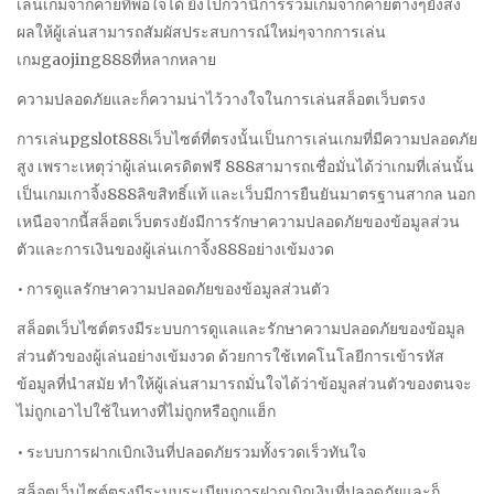
เล่นเกมจากค่ายที่พอใจได้ ยิ่งไปกว่านี้การรวมเกมจากค่ายต่างๆยังส่ง
ผลให้ผู้เล่นสามารถสัมผัสประสบการณ์ใหม่ๆจากการเล่น
เกมgaojing888ที่หลากหลาย
ความปลอดภัยและก็ความน่าไว้วางใจในการเล่นสล็อตเว็บตรง
การเล่นpgslot888เว็บไซต์ที่ตรงนั้นเป็นการเล่นเกมที่มีความปลอดภัย
สูง เพราะเหตุว่าผู้เล่นเครดิตฟรี 888สามารถเชื่อมั่นได้ว่าเกมที่เล่นนั้น
เป็นเกมเกาจิ้ง888ลิขสิทธิ์แท้ และเว็บมีการยืนยันมาตรฐานสากล นอก
เหนือจากนี้สล็อตเว็บตรงยังมีการรักษาความปลอดภัยของข้อมูลส่วน
ตัวและการเงินของผู้เล่นเกาจิ้ง888อย่างเข้มงวด
• การดูแลรักษาความปลอดภัยของข้อมูลส่วนตัว
สล็อตเว็บไซต์ตรงมีระบบการดูแลและรักษาความปลอดภัยของข้อมูล
ส่วนตัวของผู้เล่นอย่างเข้มงวด ด้วยการใช้เทคโนโลยีการเข้ารหัส
ข้อมูลที่นำสมัย ทำให้ผู้เล่นสามารถมั่นใจได้ว่าข้อมูลส่วนตัวของตนจะ
ไม่ถูกเอาไปใช้ในทางที่ไม่ถูกหรือถูกแฮ็ก
• ระบบการฝากเบิกเงินที่ปลอดภัยรวมทั้งรวดเร็วทันใจ
สล็อตเว็บไซต์ตรงมีระบบระเบียบการฝากเบิกเงินที่ปลอดภัยและก็