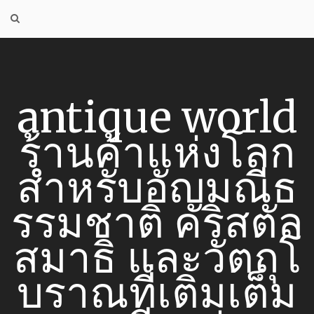
Skip
to
content
antique world
ร้านค้าแห่งโลก
สำหรับอัญมณีธ
รรมชาติ คริสตัล
สมาธิ และวัตถุโ
บราณที่เติมเต็ม