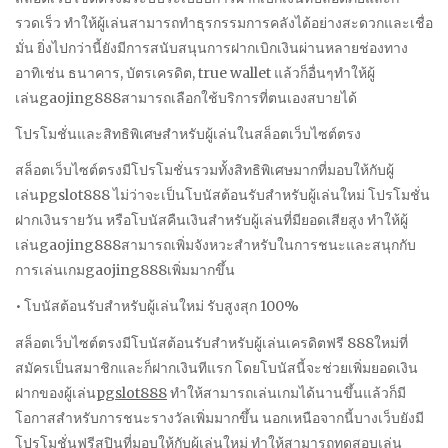
รวดเร็ว ทำให้ผู้เล่นสามารถทำธุรกรรมการคลังได้อย่างสะดวกและเชื่อ
มั่น ยิ่งไปกว่านี้ยังมีการสนับสนุนการฝากเบิกเงินผ่านหลายช่องทาง
อาทิเช่น ธนาคาร, บัตรเครดิต, true wallet แล้วก็อื่นๆทำให้ผู้
เล่นgaojing888สามารถเลือกใช้บริการที่ตนเองสบายได้
โปรโมชั่นและสิทธิพิเศษสำหรับผู้เล่นในสล็อตเว็บไซต์ตรง
สล็อตเว็บไซต์ตรงมีโปรโมชั่นรวมทั้งสิทธิพิเศษมากที่มอบให้กับผู้
เล่นpgslot888 ไม่ว่าจะเป็นโบนัสต้อนรับสำหรับผู้เล่นใหม่ โปรโมชั่น
ฝากเงินรายวัน หรือโบนัสคืนเงินสำหรับผู้เล่นที่มียอดเสียสูง ทำให้ผู้
เล่นgaojing888สามารถเพิ่มจังหวะสำหรับในการชนะและสนุกกับ
การเล่นเกมgaojing888เพิ่มมากขึ้น
• โบนัสต้อนรับสำหรับผู้เล่นใหม่ รับสูงสุก 100%
สล็อตเว็บไซต์ตรงมีโบนัสต้อนรับสำหรับผู้เล่นเครดิตฟรี 888ใหม่ที่
สมัครเป็นสมาชิกและก็ฝากเงินทีแรก โดยโบนัสนี้จะช่วยเพิ่มยอดเงิน
ฝากของผู้เล่น
pgslot888
ทำให้สามารถเล่นเกมได้นานขึ้นแล้วก็มี
โอกาสสำหรับการชนะรางวัลเพิ่มมากขึ้น นอกเหนือจากนี้บางเว็บยังมี
โปรโมชั่นฟรีสปินที่มอบให้กับผู้เล่นใหม่ ทำให้สามารถทดสอบเล่น