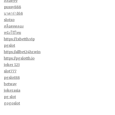
สล็อต99
pussy888
บาคาร่า168
slotxo
สล็อตทดลอง
หนังโป๊ไทย
https://1xbetth.vip
pgslot
https://allbet24hr.win
https://pgslotth.io
joker 123
slot777
pgslot88
betway
jokerasia
pg slot
gogoslot