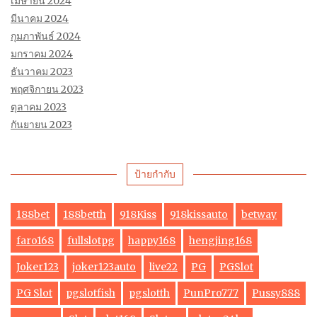
เมษายน 2024
มีนาคม 2024
กุมภาพันธ์ 2024
มกราคม 2024
ธันวาคม 2023
พฤศจิกายน 2023
ตุลาคม 2023
กันยายน 2023
ป้ายกำกับ
188bet
188betth
918Kiss
918kissauto
betway
faro168
fullslotpg
happy168
hengjing168
Joker123
joker123auto
live22
PG
PGSlot
PG Slot
pgslotfish
pgslotth
PunPro777
Pussy888