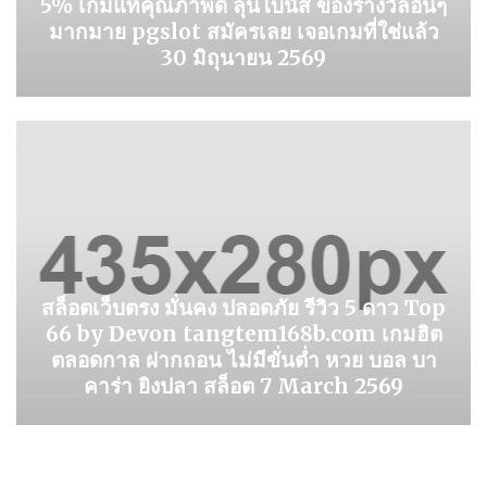
5% เกมแท้คุณภาพดี ลุ้นโบนัส ของรางวัลอื่นๆ
มากมาย pgslot สมัครเลย เจอเกมที่ใช่แล้ว
30 มิถุนายน 2569
สล็อตเว็บตรง มั่นคง ปลอดภัย รีวิว 5 ดาว Top
66 by Devon tangtem168b.com เกมฮิต
ตลอดกาล ฝากถอน ไม่มีขั่นต่ำ หวย บอล บา
คาร่า ยิงปลา สล็อต 7 March 2569