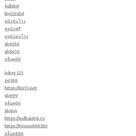
fullslot
live22slot
หนังชนโรง
ดูหนังฟรี
ดูหนังชนโรง
slot168
slot456
สล็อต66
joker 123
pg168
https://jin55.net
slot99
สล็อต66
slot44
https://judhai168.co
https://bonus888.life
สล็อต888