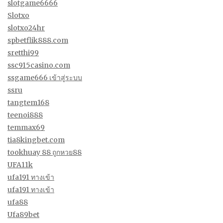
slotgame6666
Slotxo
slotxo24hr
spbetflik888.com
sretthi99
ssc915casino.com
ssgame666 เข้าสู่ระบบ
ssru
tangtem168
teenoi888
temmax69
tia8kingbet.com
tookhuay 88 ถูกหวย88
UFA11k
ufa191 ทางเข้า
ufa191 ทางเข้า
ufa88
Ufa89bet