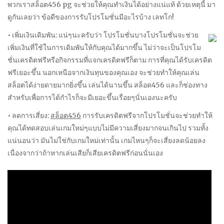
พวกเราสล็อต456 pg จะช่วยให้คุณทำเงินได้อย่างแน่แท้ ด้วยเหตุนี้ มา
ดูกันเลยว่า ข้อดีของการรับโปรโมชั่นมีอะไรบ้าง เลทโก!
• เพิ่มเงินเดิมพัน: แน่ๆนะครับว่า โปรโมชั่นบางโปรโมชั่นจะช่วย
เพิ่มเงินที่ใช้ในการเดิมพันให้กับคุณได้มากขึ้น ไม่ว่าจะเป็นโปรโม
ชั่นเครดิตฟรีหรือกิจกรรมที่แจกเครดิตฟรีก็ตาม การที่คุณได้รับเครดิต
ฟรีเยอะขึ้น นอกเหนือจากเงินทุนของคุณเอง จะช่วยทำให้คุณเล่น
สล็อตได้ง่ายดายมากยิ่งขึ้น เล่นได้นานขึ้น สล็อต456 และก็ช่องทาง
สำหรับเพื่อการได้กำไรก็จะมีเยอะขึ้นเรื่อยๆนั่นเองนะครับ
• ลดการเสี่ยง:
สล็อต456
การรับเครดิตฟรีจากโปรโมชั่นจะช่วยทำให้
คุณได้ทดสอบเล่นเกมใหม่ๆแบบไม่มีความเสี่ยงมากจนเกินไป รวมทั้ง
แน่นอนว่า มันไม่ใช่กับเกมใหม่เท่านั้น เกมไหนๆก็จะเสี่ยงลดน้อยลง
เนื่องจากว่าถ้าหากเล่นเสียก็เสียเครดิตฟรีก่อนนั่นเอง