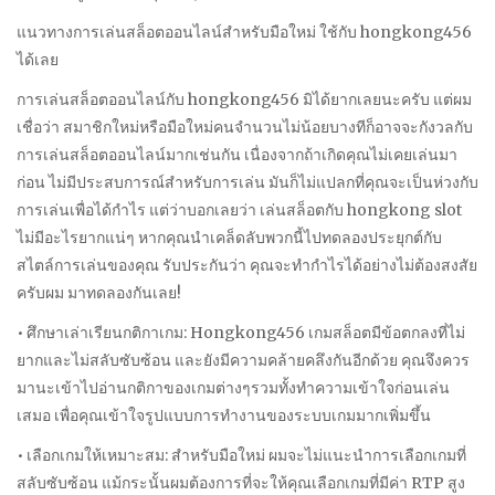
แนวทางการเล่นสล็อตออนไลน์สำหรับมือใหม่ ใช้กับ hongkong456
ได้เลย
การเล่นสล็อตออนไลน์กับ hongkong456 มิได้ยากเลยนะครับ แต่ผม
เชื่อว่า สมาชิกใหม่หรือมือใหม่คนจำนวนไม่น้อยบางทีก็อาจจะกังวลกับ
การเล่นสล็อตออนไลน์มากเช่นกัน เนื่องจากถ้าเกิดคุณไม่เคยเล่นมา
ก่อน ไม่มีประสบการณ์สำหรับการเล่น มันก็ไม่แปลกที่คุณจะเป็นห่วงกับ
การเล่นเพื่อได้กำไร แต่ว่าบอกเลยว่า เล่นสล็อตกับ hongkong slot
ไม่มีอะไรยากแน่ๆ หากคุณนำเคล็ดลับพวกนี้ไปทดลองประยุกต์กับ
สไตล์การเล่นของคุณ รับประกันว่า คุณจะทำกำไรได้อย่างไม่ต้องสงสัย
ครับผม มาทดลองกันเลย!
• ศึกษาเล่าเรียนกติกาเกม: Hongkong456 เกมสล็อตมีข้อตกลงที่ไม่
ยากและไม่สลับซับซ้อน และยังมีความคล้ายคลึงกันอีกด้วย คุณจึงควร
มานะเข้าไปอ่านกติกาของเกมต่างๆรวมทั้งทำความเข้าใจก่อนเล่น
เสมอ เพื่อคุณเข้าใจรูปแบบการทำงานของระบบเกมมากเพิ่มขึ้น
• เลือกเกมให้เหมาะสม: สำหรับมือใหม่ ผมจะไม่แนะนำการเลือกเกมที่
สลับซับซ้อน แม้กระนั้นผมต้องการที่จะให้คุณเลือกเกมที่มีค่า RTP สูง