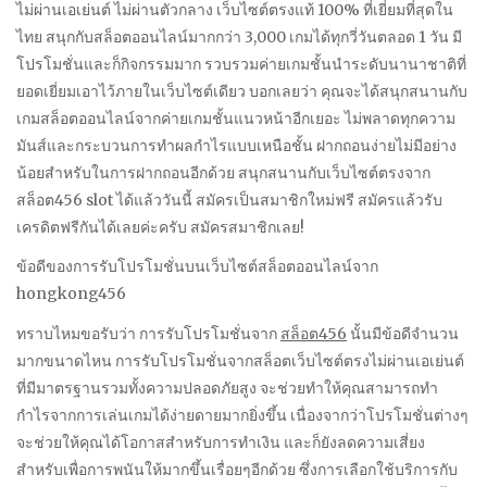
ไม่ผ่านเอเย่นต์ ไม่ผ่านตัวกลาง เว็บไซต์ตรงแท้ 100% ที่เยี่ยมที่สุดใน
ไทย สนุกกับสล็อตออนไลน์มากกว่า 3,000 เกมได้ทุกวี่วันตลอด 1 วัน มี
โปรโมชั่นและก็กิจกรรมมาก รวบรวมค่ายเกมชั้นนำระดับนานาชาติที่
ยอดเยี่ยมเอาไว้ภายในเว็บไซต์เดียว บอกเลยว่า คุณจะได้สนุกสนานกับ
เกมสล็อตออนไลน์จากค่ายเกมชั้นแนวหน้าอีกเยอะ ไม่พลาดทุกความ
มันส์และกระบวนการทำผลกำไรแบบเหนือชั้น ฝากถอนง่ายไม่มีอย่าง
น้อยสำหรับในการฝากถอนอีกด้วย สนุกสนานกับเว็บไซต์ตรงจาก
สล็อต456 slot ได้แล้ววันนี้ สมัครเป็นสมาชิกใหม่ฟรี สมัครแล้วรับ
เครดิตฟรีกันได้เลยค่ะครับ สมัครสมาชิกเลย!
ข้อดีของการรับโปรโมชั่นบนเว็บไซต์สล็อตออนไลน์จาก
hongkong456
ทราบไหมขอรับว่า การรับโปรโมชั่นจาก
สล็อต456
นั้นมีข้อดีจำนวน
มากขนาดไหน การรับโปรโมชั่นจากสล็อตเว็บไซต์ตรงไม่ผ่านเอเย่นต์
ที่มีมาตรฐานรวมทั้งความปลอดภัยสูง จะช่วยทำให้คุณสามารถทำ
กำไรจากการเล่นเกมได้ง่ายดายมากยิ่งขึ้น เนื่องจากว่าโปรโมชั่นต่างๆ
จะช่วยให้คุณได้โอกาสสำหรับการทำเงิน และก็ยังลดความเสี่ยง
สำหรับเพื่อการพนันให้มากขึ้นเรื่อยๆอีกด้วย ซึ่งการเลือกใช้บริการกับ