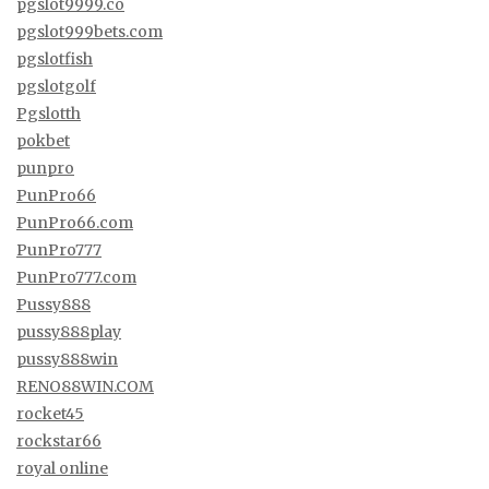
pgslot9999.co
pgslot999bets.com
pgslotfish
pgslotgolf
Pgslotth
pokbet
punpro
PunPro66
PunPro66.com
PunPro777
PunPro777.com
Pussy888
pussy888play
pussy888win
RENO88WIN.COM
rocket45
rockstar66
royal online