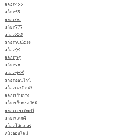
สล็อต456
สล็อต55
สล็อต66
สล็อต777
สล็อต888
สล็อต918kiss
สล็อต99
สล็อตpg
สล็อตxo
สล็อตพุซซี่
สล็อตออนไลน์
สล็อตเครดิตฟรี
สล็อตเว็บตรง
สล็อตเว็บตรง 168
สล็อตเเครดิตฟรี
สล็อตแตกดี
สล็อตโจ๊กเกอร์
หนังออนไลน์