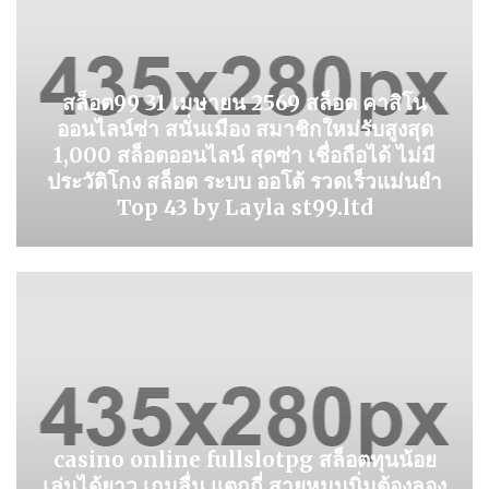
สล็อต99 31 เมษายน 2569 สล็อต คาสิโน
ออนไลน์ซ่า สนั่นเมือง สมาชิกใหม่รับสูงสุด
1,000 สล็อตออนไลน์ สุดซ่า เชื่อถือได้ ไม่มี
ประวัติโกง สล็อต ระบบ ออโต้ รวดเร็วแม่นยำ
Top 43 by Layla st99.ltd
casino online fullslotpg สล็อตทุนน้อย
เล่นได้ยาว เกมลื่น แตกถี่ สายหมุนนิ่มต้องลอง