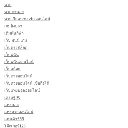
หวย
หวยฮานอย
หวยเวียดนาม vip ออนไลน์
เกมยิงปลา
เดิมพันกีฬา
เว็บ มันนี่ เกม
เว็บตรงสล็อต
เว็บพนัน
เว็บพนันออนไลน์
เว็บสล็อต
เว็บหวยออนไลน์
เว็บหวยออนไลน์ เชื่อถือได้
เว็บแทงบอลออนไลน์
เศรษฐี99
แทงบอล
แทงหวยออนไลน์
แพนด้า555
โจ๊กเกอร์123