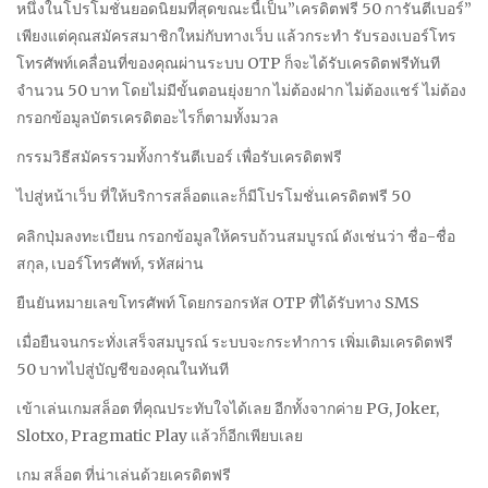
หนึ่งในโปรโมชั่นยอดนิยมที่สุดขณะนี้เป็น”เครดิตฟรี 50 การันตีเบอร์”
เพียงแต่คุณสมัครสมาชิกใหม่กับทางเว็บ แล้วกระทำ รับรองเบอร์โทร
โทรศัพท์เคลื่อนที่ของคุณผ่านระบบ OTP ก็จะได้รับเครดิตฟรีทันที
จำนวน 50 บาท โดยไม่มีขั้นตอนยุ่งยาก ไม่ต้องฝาก ไม่ต้องแชร์ ไม่ต้อง
กรอกข้อมูลบัตรเครดิตอะไรก็ตามทั้งมวล
กรรมวิธีสมัครรวมทั้งการันตีเบอร์ เพื่อรับเครดิตฟรี
ไปสู่หน้าเว็บ ที่ให้บริการสล็อตและก็มีโปรโมชั่นเครดิตฟรี 50
คลิกปุ่มลงทะเบียน กรอกข้อมูลให้ครบถ้วนสมบูรณ์ ดังเช่นว่า ชื่อ-ชื่อ
สกุล, เบอร์โทรศัพท์, รหัสผ่าน
ยืนยันหมายเลขโทรศัพท์ โดยกรอกรหัส OTP ที่ได้รับทาง SMS
เมื่อยืนจนกระทั่งเสร็จสมบูรณ์ ระบบจะกระทำการ เพิ่มเติมเครดิตฟรี
50 บาทไปสู่บัญชีของคุณในทันที
เข้าเล่นเกมสล็อต ที่คุณประทับใจได้เลย อีกทั้งจากค่าย PG, Joker,
Slotxo, Pragmatic Play แล้วก็อีกเพียบเลย
เกม สล็อต ที่น่าเล่นด้วยเครดิตฟรี