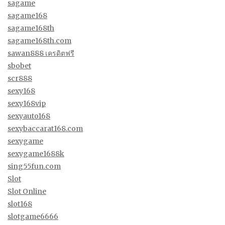
sagame
sagame168
sagame168th
sagame168th.com
sawan888 เครดิตฟรี
sbobet
scr888
sexy168
sexy168vip
sexyauto168
sexybaccarat168.com
sexygame
sexygame1688k
sing55fun.com
Slot
Slot Online
slot168
slotgame6666