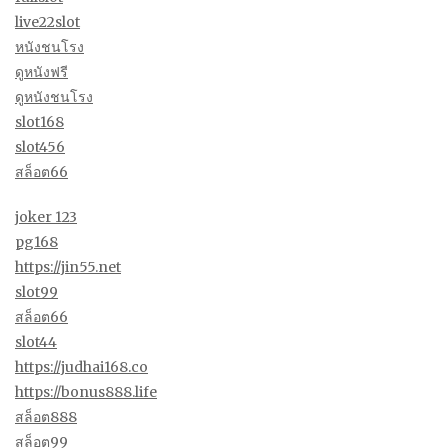
live22slot
หนังชนโรง
ดูหนังฟรี
ดูหนังชนโรง
slot168
slot456
สล็อต66
joker 123
pg168
https://jin55.net
slot99
สล็อต66
slot44
https://judhai168.co
https://bonus888.life
สล็อต888
สล็อต99