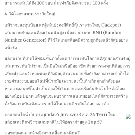
สามารถเล่นได้ถึง 100 รอบ นั่นเท่ากับจังหวะชนะ 100 ครั้ง
4. ได้โอกาสชนะรางวัลใหญ่
แม้ว่าจะลงทุนน้อย แต่ผู้เล่นยังคงมีสิทธิ์ลุ้นรางวัลใหญ่ (Jackpot)
เสมอภาคกับผู้เล่นที่ลงเงินพนันสูง เนื่องจากระบบ RNG (Random
Number Generator) ที่ใช้ในเกมสล็อตมีความถูกต้องแล้วก็สุ่มอย่าง
แท้จริง
สล็อต เว็บที่เปิดให้พนันขั้นต่ำตั้งแต่ 1 บาท เป็นโอกาสที่สุดยอดสำหรับผู้
เล่นทุกระดับ ไม่ว่าจะเป็นมือใหม่หรือมืออาชีพ ด้วยการลงทุนที่น้อย การ
เสี่ยงต่ำ และจังหวะชนะที่ยังมีอยู่จำนวนมาก ทั้งยังยังสามารถเข้าถึงได้
ง่ายผ่านระบบออนไลน์ที่นำสมัย เพราะฉะนั้นถ้าเกิดคุณกำลังมอง
หาความสนุกที่ไม่จำเป็นต้องใช้เงินมาก ลองเริ่มต้นกับเว็บไซต์สล็อต
อย่างน้อย 1 บาท แล้วคุณจะพบว่าการเล่นเกมออนไลน์ก็สามารถสร้าง
ทั้งยังความบันเทิงและรายได้ในเวลาเดียวกันได้อย่างลงตัว
บอลออนไลน์ เว็บตรง jinda55 Jin55.vip 3 ส.ค.
24 Terri ใหม่
สล็อตเครดิตฟรีรวมเกมคาสิโนให้อัตราจ่ายสูง Top 57
ขอขอบคุณมากอ้างอิงจาก
สล็อตเครดิตฟรี