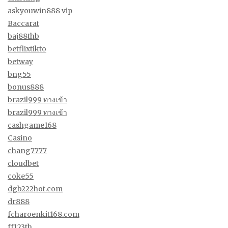
askyouwin888 vip
Baccarat
baj88thb
betflixtikto
betway
bng55
bonus888
brazil999 ทางเข้า
brazil999 ทางเข้า
cashgame168
Casino
chang7777
cloudbet
coke55
dgb222hot.com
dr888
fcharoenkit168.com
ff123th