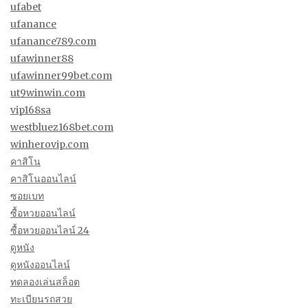
ufabet
ufanance
ufanance789.com
ufawinner88
ufawinner99bet.com
ut9winwin.com
vip168sa
westbluez168bet.com
winherovip.com
คาสิโน
คาสิโนออนไลน์
ซอยเบท
ซื้อหวยออนไลน์
ซื้อหวยออนไลน์ 24
ดูหนัง
ดูหนังออนไลน์
ทดลองเล่นสล็อต
ทะเบียนรถสวย