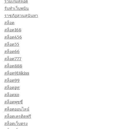
รวมเกมสล็อต
รับทำเว็บพนัน
ราชภัฏสวนสุนันทา
สล็อต
สล็อต168
สล็อต456
สล็อต55
สล็อต66
สล็อต777
สล็อต888
สล็อต918kiss
สล็อต99
สล็อตpg
สล็อตxo
สล็อตพุซซี่
สล็อตออนไลน์
สล็อตเครดิตฟรี
สล็อตเว็บตรง