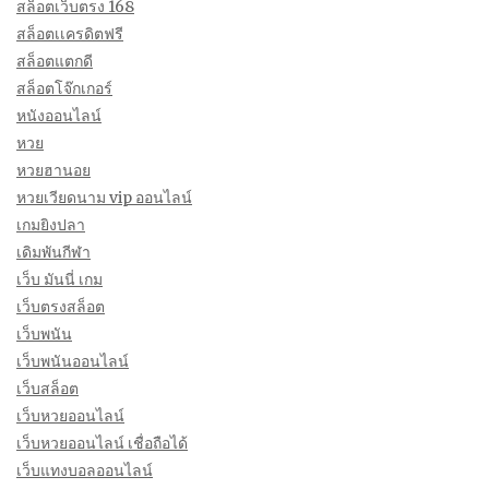
สล็อตเว็บตรง 168
สล็อตเเครดิตฟรี
สล็อตแตกดี
สล็อตโจ๊กเกอร์
หนังออนไลน์
หวย
หวยฮานอย
หวยเวียดนาม vip ออนไลน์
เกมยิงปลา
เดิมพันกีฬา
เว็บ มันนี่ เกม
เว็บตรงสล็อต
เว็บพนัน
เว็บพนันออนไลน์
เว็บสล็อต
เว็บหวยออนไลน์
เว็บหวยออนไลน์ เชื่อถือได้
เว็บแทงบอลออนไลน์