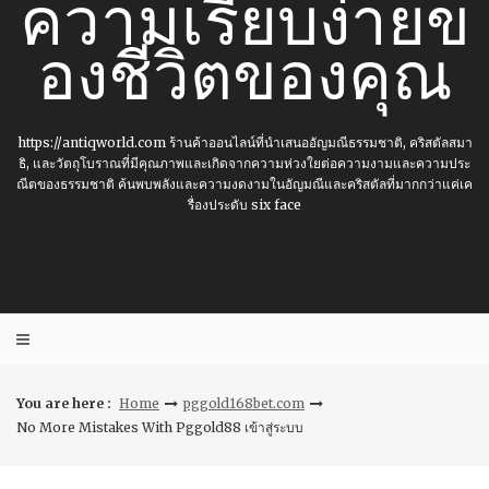
ความเรียบง่ายข
องชีวิตของคุณ
https://antiqworld.com ร้านค้าออนไลน์ที่นำเสนออัญมณีธรรมชาติ, คริสตัลสมา
ธิ, และวัตถุโบราณที่มีคุณภาพและเกิดจากความห่วงใยต่อความงามและความประ
ณีตของธรรมชาติ ค้นพบพลังและความงดงามในอัญมณีและคริสตัลที่มากกว่าแค่เค
รื่องประดับ six face
You are here :
Home
pggold168bet.com
No More Mistakes With Pggold88 เข้าสู่ระบบ