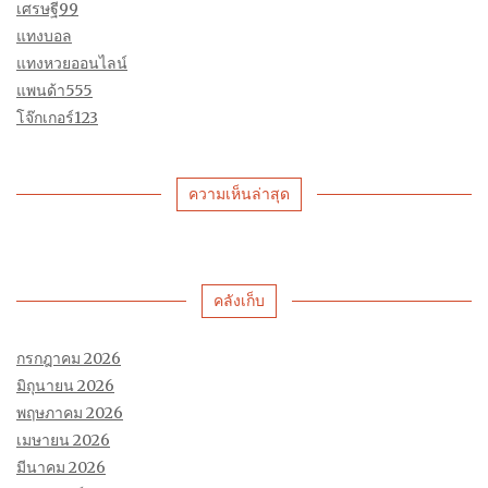
เศรษฐี99
แทงบอล
แทงหวยออนไลน์
แพนด้า555
โจ๊กเกอร์123
ความเห็นล่าสุด
คลังเก็บ
กรกฎาคม 2026
มิถุนายน 2026
พฤษภาคม 2026
เมษายน 2026
มีนาคม 2026