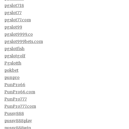
pgslot718
pgslot77
pgslot77.com
pgslot99
pgslot9999.co
pgslot999bets.com
pgslotfish
pgslotgolf
Pgslotth
pokbet
punpro
PunPro66
PunPro66.com
PunPro777
PunPro777.com
Pussy888
pussy888play
pussy888win