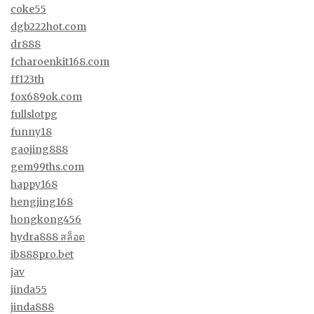
coke55
dgb222hot.com
dr888
fcharoenkit168.com
ff123th
fox689ok.com
fullslotpg
funny18
gaojing888
gem99ths.com
happy168
hengjing168
hongkong456
hydra888 สล็อต
ib888pro.bet
jav
jinda55
jinda888