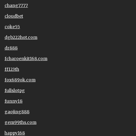
chang7777
cloudbet
coke55
dgb222hot.com
dr888
fcharoenkit168.com
ff123th
fox689ok.com
fullslotpg
funny18
gaojing888
gem99ths.com
happy168