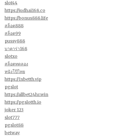
slot44
https://judhai168.co
https://bonus888.life
สล็อต888
สล็อต99
pussy888
บาคาร่า168
slotxo
สล็อตทดลอง
หนังโป๊ไทย
https://1xbetth.vip
pgslot
https://allbet24hr.win
https://pgslotth.io
joker 123
slot777
pgslot88
betway