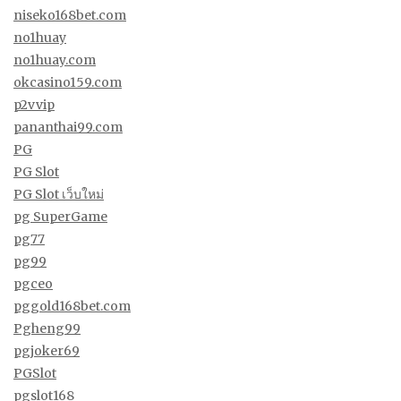
niseko168bet.com
no1huay
no1huay.com
okcasino159.com
p2vvip
pananthai99.com
PG
PG Slot
PG Slot เว็บใหม่
pg SuperGame
pg77
pg99
pgceo
pggold168bet.com
Pgheng99
pgjoker69
PGSlot
pgslot168