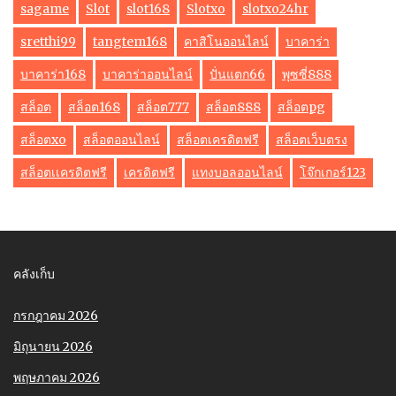
sagame
Slot
slot168
Slotxo
slotxo24hr
sretthi99
tangtem168
คาสิโนออนไลน์
บาคาร่า
บาคาร่า168
บาคาร่าออนไลน์
ปั่นแตก66
พุซซี่888
สล็อต
สล็อต168
สล็อต777
สล็อต888
สล็อตpg
สล็อตxo
สล็อตออนไลน์
สล็อตเครดิตฟรี
สล็อตเว็บตรง
สล็อตเเครดิตฟรี
เครดิตฟรี
แทงบอลออนไลน์
โจ๊กเกอร์123
คลังเก็บ
กรกฎาคม 2026
มิถุนายน 2026
พฤษภาคม 2026