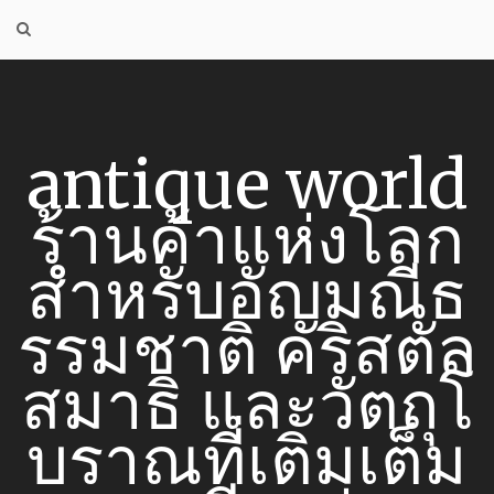
Skip
to
content
antique world
ร้านค้าแห่งโลก
สำหรับอัญมณีธ
รรมชาติ คริสตัล
สมาธิ และวัตถุโ
บราณที่เติมเต็ม