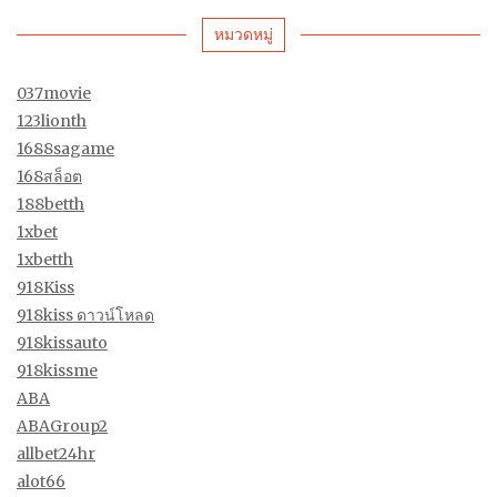
หมวดหมู่
037movie
123lionth
1688sagame
168สล็อต
188betth
1xbet
1xbetth
918Kiss
918kiss ดาวน์โหลด
918kissauto
918kissme
ABA
ABAGroup2
allbet24hr
alot66