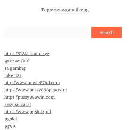
Tags:
ทดลองเล่นสล็อตpg
Search
https://918kissauto.xyz
ดูหนังออนไลน์
sa gaming
joker123
http://www.movie87hd.com
https://www.pussy888play.com
https://pussy888win.com
sexybaccarat
https://www.pgslot.golf
pgslot
pg99