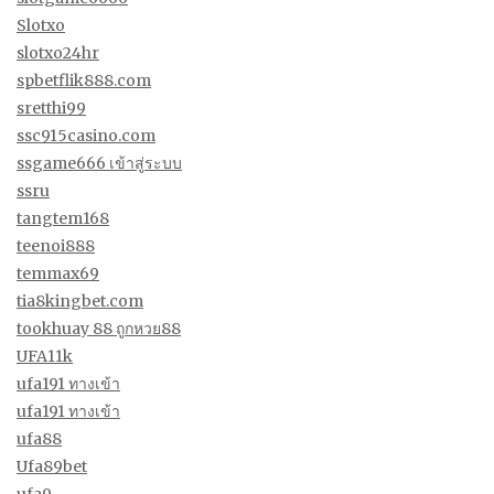
Slotxo
slotxo24hr
spbetflik888.com
sretthi99
ssc915casino.com
ssgame666 เข้าสู่ระบบ
ssru
tangtem168
teenoi888
temmax69
tia8kingbet.com
tookhuay 88 ถูกหวย88
UFA11k
ufa191 ทางเข้า
ufa191 ทางเข้า
ufa88
Ufa89bet