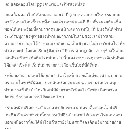
เกมสล็อตออนไลน์ pg เล่นง่ายและก็ทำเงินที่สุด
เกมสล็อตออนไลน์เนี่ยขอบอกเลยว่าที่สุดของความง่ายในบรรดาเกม
คาสิโนออนไลน์ทั้งหมดทั้งปวงแล้ว กดพนันแค่ทีเดียวก็รอคอยลุ้นแจ็ค
พอตได้เลย พร้อมที่สามารถสานฝันนักเล่นการพนันให้เป็นจริงได้ ท่าน
จะได้รับทุกๆสิ่งทุกๆอย่างที่ท่านอยากภายในเว็บของเรามีรีวิวเกม
มากมายก่ายกอง ให้รับชมและก็ติดตาม เป็นตัวช่วยในการตัดสินใจ เพื่อ
ทำความเข้าใจและเรียนรู้ถึงกรรมวิธีการเล่นกฎกติกาต่างๆข้างในเกม
ก่อนที่จะทำการตัดสินใจพนันลงไปนั่นเอง เพราะเหตุว่าการเดิมพันที่จะ
ได้ผลสำเร็จนั้น เริ่มต้นมาจากการเลือกเว็บไซต์ที่ดีที่สุด
• สล็อตสามารถเล่นได้ตลอด 1 วัน เว็บสล็อตออนไลน์ของพวกเราสามา
มรถเล่นได้ทุกที่ที่ต้องการ จะตื่นหรือก่อนนอน พวกเราพร้อมดูแลทุก
ท่านอย่างทั่วถึง ถ้าใครกันแน่มีคำถามหรือมีอะไรขัดข้อง ก็สามารถ
ติดต่อเข้ามาสอบถามได้ตลอด 1 วัน
• รับเครดิตฟรีอย่างสม่ำเสมอ ถ้าเกิดเข้ามาสมัครสล็อตออนไลน์ฟรี
เครดิต เป็นพวกกันวันนี้สามารถไปถึงเป้าหมายได้ก่อนคนไหนแน่นอน
นอกเหนือจากที่จะได้กำไรแล้วเรายังโบนัสฟรี เครดิตฟรีมากมายก่าย