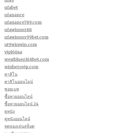
ufa9
ufabet
ufanance
ufanance789.com
ufawinner88
ufawinner99bet.com
ut9winwin.com
vip168sa
westbluez168bet.com
winherovip.com
คาสิโน
คาสิโนออนไลน์
ซอยเบท
ซื้อหวยออนไลน์
ซื้อหวยออนไลน์ 24
ดูหนัง
ดูหนังออนไลน์
ทดลองเล่นสล็อต