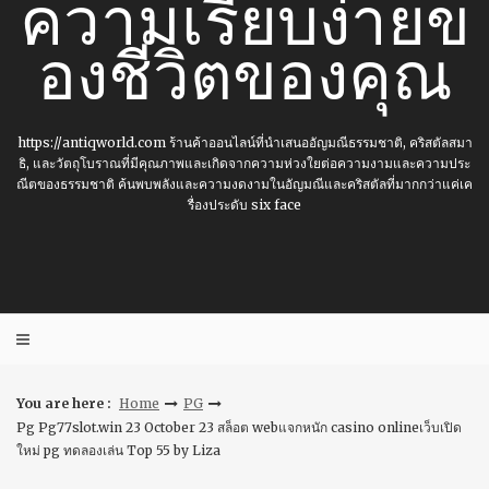
ความเรียบง่ายข
องชีวิตของคุณ
https://antiqworld.com ร้านค้าออนไลน์ที่นำเสนออัญมณีธรรมชาติ, คริสตัลสมา
ธิ, และวัตถุโบราณที่มีคุณภาพและเกิดจากความห่วงใยต่อความงามและความประ
ณีตของธรรมชาติ ค้นพบพลังและความงดงามในอัญมณีและคริสตัลที่มากกว่าแค่เค
รื่องประดับ six face
You are here :
Home
PG
Pg Pg77slot.win 23 October 23 สล็อต webแจกหนัก casino onlineเว็บเปิด
ใหม่ pg ทดลองเล่น Top 55 by Liza