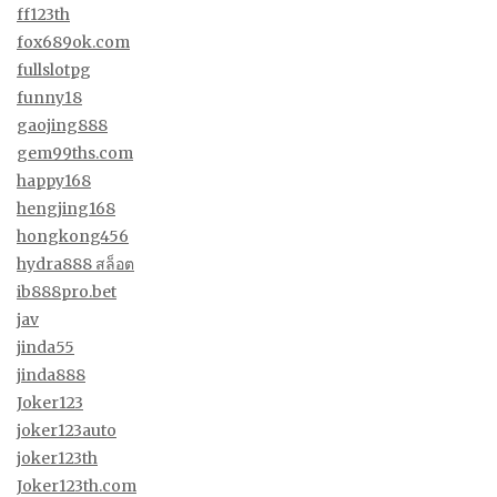
ff123th
fox689ok.com
fullslotpg
funny18
gaojing888
gem99ths.com
happy168
hengjing168
hongkong456
hydra888 สล็อต
ib888pro.bet
jav
jinda55
jinda888
Joker123
joker123auto
joker123th
Joker123th.com