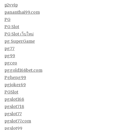
p2vvip
pananthai99.com
PG
PG Slot
PG Slot เว็บใหม่
pg SuperGame
pg77
pg99
pgceo
pggold168bet.com
Pgheng99
pgjoker69
PGSlot
pgslot168
pgslot718
pgslot77
pgslot77.com
pgslot99