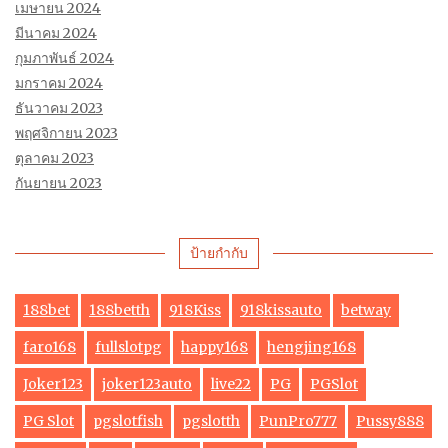
เมษายน 2024
มีนาคม 2024
กุมภาพันธ์ 2024
มกราคม 2024
ธันวาคม 2023
พฤศจิกายน 2023
ตุลาคม 2023
กันยายน 2023
ป้ายกำกับ
188bet
188betth
918Kiss
918kissauto
betway
faro168
fullslotpg
happy168
hengjing168
Joker123
joker123auto
live22
PG
PGSlot
PG Slot
pgslotfish
pgslotth
PunPro777
Pussy888