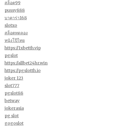
สล็อต99
pussy888
บาคาร่า168
slotxo
สล็อตทดลอง
หนังโป๊ไทย
https://1xbetth.vip
pgslot
https://allbet24hr.win
https://pgslotth.io
joker 123
slot777
pgslot88
betway
jokerasia
pg slot
gogoslot