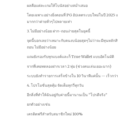
ผลคือแต่ละเกมให้โบนัสอย่างสม่ำเสมอ
โดยเฉพาะอย่างยิ่งตอนที่ PG อัปเดตระบบใหม่ในปี 2025 เ
มากกว่าค่ายทั่วๆไปหลายเท่า
3. ไม่มีอย่างน้อย ฝาก-ถอนง่ายสุดในยุคนี้
จุดนี้บอกเลยว่าเหมาะกับคนงบน้อยสุดๆไม่ว่าจะมีทุนหลักสิ
ถอน ไม่มีอย่างน้อย
แถมยังรองรับทุกแบงค์และก็ True Wallet แบบอัตโนมัติ
จากที่เคยทดลองฝากเวลา 2 ทุ่ม (ช่วงคนเล่นเยอะมาก)
ระบบยังทำรายการเสร็จข้างใน 10 วินาทีแค่นั้น — เร็วกว่
4. โปรโมชั่นสุดคุ้ม จัดเต็มทุกวี่ทุกวัน
อีกสิ่งที่ทำให้ฉันอยู่กับค่ายนี้มานานเป็น “โปรดีจริง”
ยกตัวอย่างเช่น
เครดิตฟรีสำหรับสมาชิกใหม่ 100%