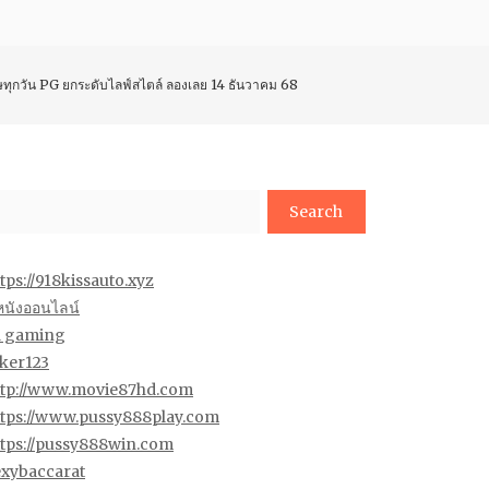
ศษทุกวัน PG ยกระดับไลฟ์สไตล์ ลองเลย 14 ธันวาคม 68
earch
tps://918kissauto.xyz
หนังออนไลน์
a gaming
oker123
ttp://www.movie87hd.com
ttps://www.pussy888play.com
ttps://pussy888win.com
exybaccarat