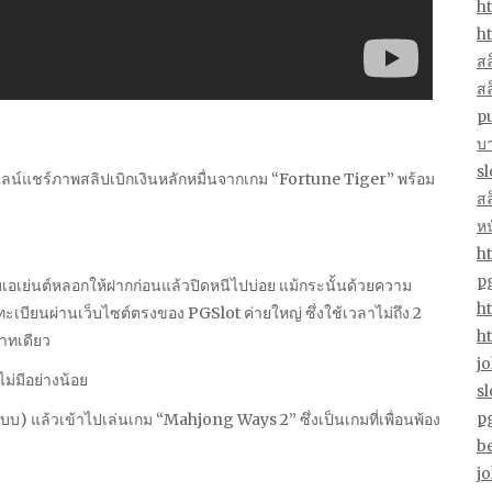
ht
ht
ส
ส
p
บ
sl
่มไลน์แชร์ภาพสลิปเบิกเงินหลักหมื่นจากเกม “Fortune Tiger” พร้อม
ส
หน
ht
p
เอเย่นต์หลอกให้ฝากก่อนแล้วปิดหนีไปบ่อย แม้กระนั้นด้วยความ
ht
ะเบียนผ่านเว็บไซต์ตรงของ PGSlot ค่ายใหญ่ ซึ่งใช้เวลาไม่ถึง 2
ht
บาทเดียว
jo
ม่มีอย่างน้อย
sl
p
บบ) แล้วเข้าไปเล่นเกม “Mahjong Ways 2” ซึ่งเป็นเกมที่เพื่อนพ้อง
b
j