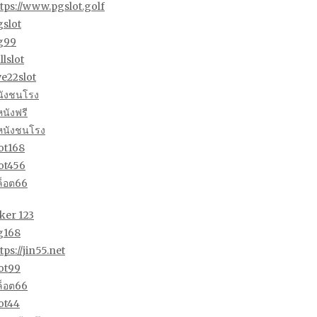
ttps://www.pgslot.golf
gslot
g99
llslot
ve22slot
นังชนโรง
หนังฟรี
ูหนังชนโรง
ot168
lot456
ล็อต66
ker 123
g168
tps://jin55.net
lot99
ล็อต66
ot44