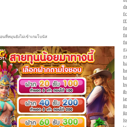
d
f
ff
f
fu
นที่หมุนยังไม่เข้าเกมโบนัส
f
g
g
h
h
h
h
i
ja
j
j
J