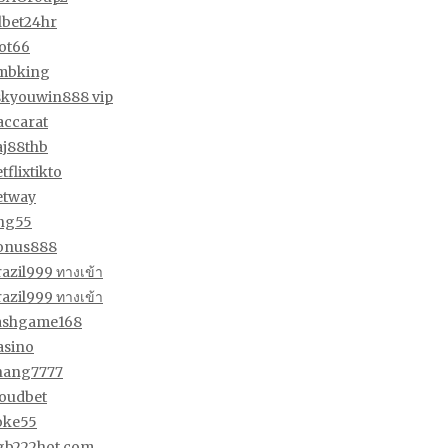
llbet24hr
lot66
mbking
skyouwin888 vip
accarat
aj88thb
tflixtikto
etway
ng55
onus888
azil999 ทางเข้า
azil999 ทางเข้า
ashgame168
asino
hang7777
loudbet
oke55
gb222hot.com