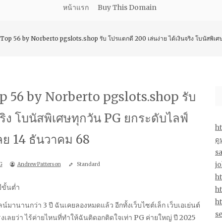
หน้าแรก
Buy This Domain
 Top 56 by Norberto pgslots.shop รับ โปรแตกดี 200 เล่นง่าย ได้เงินจริง โบนัสพิเ
S
op 56 by Norberto pgslots.shop รับ
จริง โบนัสพิเศษทุกวัน PG ยกระดับไลฟ์
ht
ลย 14 ธันวาคม 68
ดู
s
j
G
Andrew Patterson
Standard
h
ขั้นต่ำ
h
h
านานกว่า 3 ปี ฉันเคยลองหมดแล้ว อีกทั้งเว็บไซต์เล็ก เว็บเอเย่นต์
s
รงเลยว่า ไร้ค่ายไหนที่ทำให้ฉันติดอกติดใจเท่า PG ค่ายใหญ่ ปี 2025