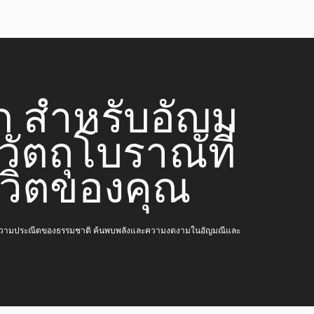
ก สำหรับอัญม
วัตถุโบราณที่
ีวิตของคุณ
และความประณีตของธรรมชาติ ค้นพบพลังและความงดงามในอัญมณีและ