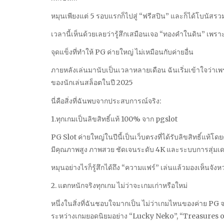
หมุนเพียงแต่ 5 รอบแรกก็ไปสู่ “ฟรีสปิน” และก็ได้โบนัสรว
เวลานี้เห็นด้วยเลยว่ารู้สึกเสมือนเจอ “ทองคำในดิน” เพรา
จุดแข็งที่ทำให้ PG ค่ายใหญ่ ไม่เหมือนกับค่ายอื่น
ภายหลังเล่นมานับเป็นเวลาหลายเดือน ฉันเริ่มเข้าใจว่าเพรา
ของนักเล่นสล็อตในปี 2025
นี่คือสิ่งที่ฉันพบจากประสบการณ์จริง:
1.ทุกเกมเป็นลิขสิทธิ์แท้ 100% จาก pgslot
PG Slot ค่ายใหญ่ในปีนี้เป็นเว็บตรงที่ได้รับลิขสิทธิ์แท้โ
มีคุณภาพสูง ภาพสวย ชัดเจนระดับ 4K และระบบการสุ่มเดา
หมุนอย่างไรก็รู้สึกได้ถึง “ความแฟร์” เล่นแล้วมองเห็นจัง
2. แตกหนักจริงทุกเกม ไม่ว่าจะเกมเก่าหรือใหม่
หนึ่งในสิ่งที่ฉันชอบใจมากเป็น ไม่ว่าเกมไหนของค่าย PG 
ระหว่างเกมยอดนิยมอย่าง “Lucky Neko”, “Treasures o