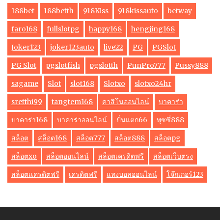
188bet
188betth
918Kiss
918kissauto
betway
faro168
fullslotpg
happy168
hengjing168
Joker123
joker123auto
live22
PG
PGSlot
PG Slot
pgslotfish
pgslotth
PunPro777
Pussy888
sagame
Slot
slot168
Slotxo
slotxo24hr
sretthi99
tangtem168
คาสิโนออนไลน์
บาคาร่า
บาคาร่า168
บาคาร่าออนไลน์
ปั่นแตก66
พุซซี่888
สล็อต
สล็อต168
สล็อต777
สล็อต888
สล็อตpg
สล็อตxo
สล็อตออนไลน์
สล็อตเครดิตฟรี
สล็อตเว็บตรง
สล็อตเเครดิตฟรี
เครดิตฟรี
แทงบอลออนไลน์
โจ๊กเกอร์123