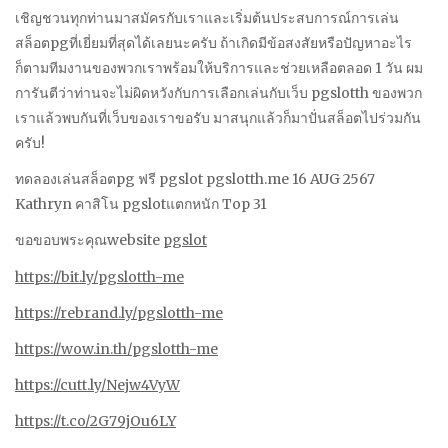
เชิญชวนทุกท่านมาสมัครกับเราและเริ่มต้นประสบการณ์การเล่น
สล็อตpgที่เยี่ยมที่สุดได้เลยนะครับ ถ้าเกิดมีข้อสงสัยหรือปัญหาอะไร
ก็ตามทีมงานของพวกเราพร้อมให้บริการและช่วยเหลือตลอด 1 วัน ผม
การันตีว่าท่านจะไม่ผิดหวังกับการเลือกเล่นกับเว็บ pgslotth ของพวก
เราแล้วพบกันที่เว็บของเราขอรับ มาสนุกแล้วก็มาปั่นสล็อตไปร่วมกัน
ครับ!
ทดลองเล่นสล็อตpg ฟรี pgslot pgslotth.me 16 AUG 2567
Kathryn คาสิโน pgslotแตกหนัก Top 31
ขอขอบพระคุณwebsite
pgslot
https://bit.ly/pgslotth-me
https://rebrand.ly/pgslotth-me
https://wow.in.th/pgslotth-me
https://cutt.ly/Nejw4VyW
https://t.co/2G79jOu6LY