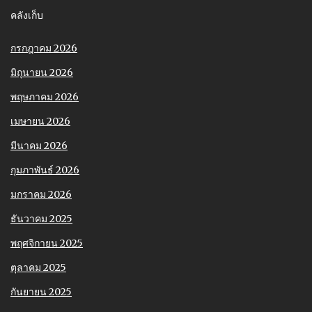
คลังเก็บ
กรกฎาคม 2026
มิถุนายน 2026
พฤษภาคม 2026
เมษายน 2026
มีนาคม 2026
กุมภาพันธ์ 2026
มกราคม 2026
ธันวาคม 2025
พฤศจิกายน 2025
ตุลาคม 2025
กันยายน 2025