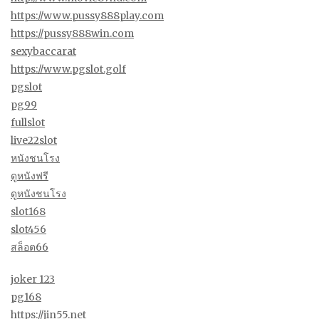
https://www.pussy888play.com
https://pussy888win.com
sexybaccarat
https://www.pgslot.golf
pgslot
pg99
fullslot
live22slot
หนังชนโรง
ดูหนังฟรี
ดูหนังชนโรง
slot168
slot456
สล็อต66
joker 123
pg168
https://jin55.net