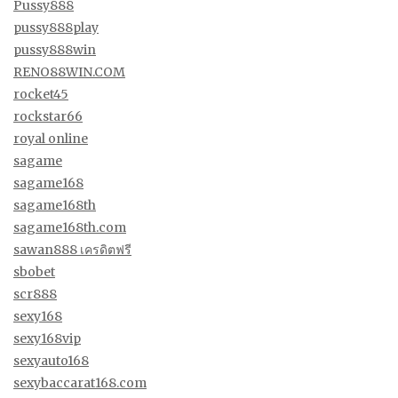
Pussy888
pussy888play
pussy888win
RENO88WIN.COM
rocket45
rockstar66
royal online
sagame
sagame168
sagame168th
sagame168th.com
sawan888 เครดิตฟรี
sbobet
scr888
sexy168
sexy168vip
sexyauto168
sexybaccarat168.com