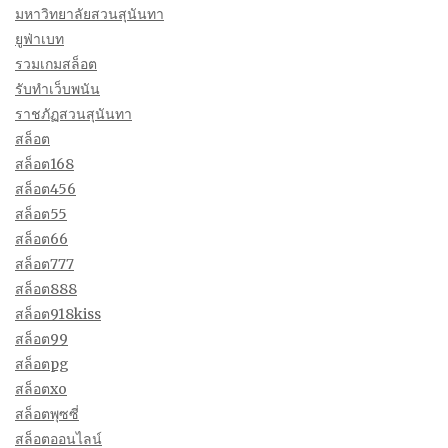
มหาวิทยาลัยสวนสุนันทา
ยูฟ่าเบท
รวมเกมสล็อต
รับทำเว็บพนัน
ราชภัฏสวนสุนันทา
สล็อต
สล็อต168
สล็อต456
สล็อต55
สล็อต66
สล็อต777
สล็อต888
สล็อต918kiss
สล็อต99
สล็อตpg
สล็อตxo
สล็อตพุซซี่
สล็อตออนไลน์