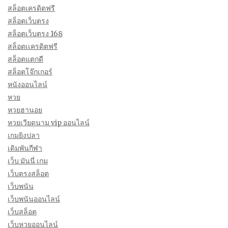
สล็อตเครดิตฟรี
สล็อตเว็บตรง
สล็อตเว็บตรง 168
สล็อตเเครดิตฟรี
สล็อตแตกดี
สล็อตโจ๊กเกอร์
หนังออนไลน์
หวย
หวยฮานอย
หวยเวียดนาม vip ออนไลน์
เกมยิงปลา
เดิมพันกีฬา
เว็บ มันนี่ เกม
เว็บตรงสล็อต
เว็บพนัน
เว็บพนันออนไลน์
เว็บสล็อต
เว็บหวยออนไลน์