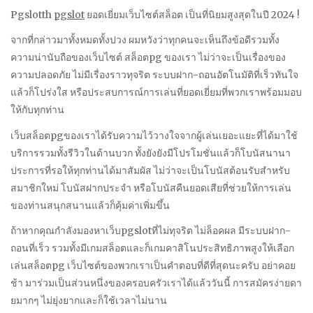
Pgslotth
pgslot
ยอดเยี่ยมเว็บไซต์สล็อต เป็นที่นิยมสูงสุดในปี 2024 !
จากที่กล่าวมาทั้งหมดทั้งปวง ผมหวังว่าทุกคนจะเห็นถึงข้อดีรวมทั้ง
ความน่านับถือของเว็บไซต์ สล็อตpg ของเรา ไม่ว่าจะเป็นเรื่องของ
ความปลอดภัย ไม่มีเรื่องราวทุจริต ระบบฝาก-ถอนอัตโนมัติที่เร็วทันใจ
แล้วก็โปร่งใส หรือประสบการณ์การเล่นที่ยอดเยี่ยมที่พวกเราพร้อมมอบ
ให้กับทุกท่าน
เว็บสล็อตpgของเราได้รับความไว้วางใจจากผู้เล่นเยอะแยะที่ได้มาใช้
บริการรวมทั้งรีวิวในด้านบวก ทั้งยังยังมีโปรโมชั่นแล้วก็โบนัสนานา
ประการที่รอให้ทุกท่านได้มาสัมผัส ไม่ว่าจะเป็นโบนัสต้อนรับสำหรับ
สมาชิกใหม่ โบนัสฝากประจำ หรือโบนัสคืนยอดเสียที่ช่วยให้การเล่น
ของท่านสนุกสนานแล้วก็คุ้มค่าเพิ่มขึ้น
ถ้าหากคุณกำลังมองหาเว็บpgslotที่ไม่ทุจริต ไม่ล็อคผล มีระบบฝาก-
ถอนที่เร็ว รวมทั้งมีเกมสล็อตและก็เกมคาสิโนประสิทธิภาพสูงให้เลือก
เล่นสล็อตpg เว็บไซต์ของพวกเราเป็นคำตอบที่ดีที่สุดนะครับ อย่าคอย
ช้า มาร่วมเป็นส่วนหนึ่งของครอบครัวเราได้แล้ววันนี้ การสมัครง่ายดา
ยมากๆ ไม่ยุ่งยากและก็ใช้เวลาไม่นาน