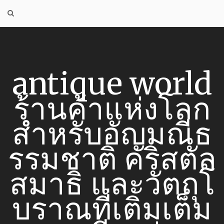
Skip
to
content
antique world
ร้านค้าแห่งโลก
สำหรับอัญมณีธ
รรมชาติ คริสตัล
สมาธิ และวัตถุโ
บราณที่เติมเต็ม