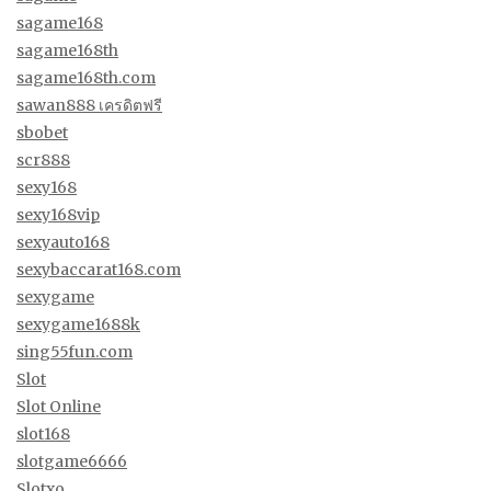
sagame168
sagame168th
sagame168th.com
sawan888 เครดิตฟรี
sbobet
scr888
sexy168
sexy168vip
sexyauto168
sexybaccarat168.com
sexygame
sexygame1688k
sing55fun.com
Slot
Slot Online
slot168
slotgame6666
Slotxo