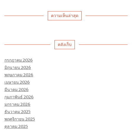
ความเห็นล่าสุด
คลังเก็บ
กรกฎาคม 2026
มิถุนายน 2026
พฤษภาคม 2026
เมษายน 2026
มีนาคม 2026
กุมภาพันธ์ 2026
มกราคม 2026
ธันวาคม 2025
พฤศจิกายน 2025
ตุลาคม 2025