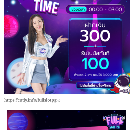
https://cutly.info/fullslotpg-3