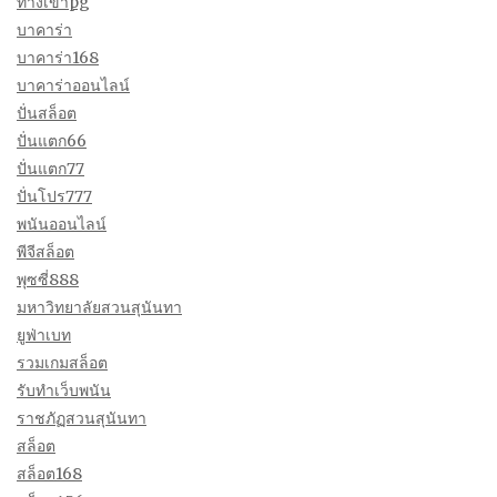
ทางเข้าpg
บาคาร่า
บาคาร่า168
บาคาร่าออนไลน์
ปั่นสล็อต
ปั่นแตก66
ปั่นแตก77
ปั่นโปร777
พนันออนไลน์
พีจีสล็อต
พุซซี่888
มหาวิทยาลัยสวนสุนันทา
ยูฟ่าเบท
รวมเกมสล็อต
รับทำเว็บพนัน
ราชภัฏสวนสุนันทา
สล็อต
สล็อต168