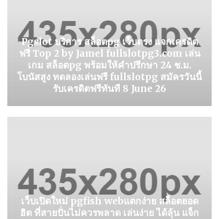
Pgslot บริการ สล็อตpg เว็บตรง แจกเครดิต
ฟรี Top 2 by Jamel fullslotpg3.com เล่น
เกม สล็อตpg พร้อมให้คำปรึกษา 24 ช.ม.
โบนัสสูง ทดลองเล่นฟรี fullslotpg สมัครวันนี้
รับเครดิตฟรีทันที 8 June 26
เว็บเปิดใหม่ pgfish webแตกง่าย สล็อตยอด
ฮิต ที่สายปั่นไม่ควรพลาด เล่นง่าย ได้ลุ้น แจ็ก