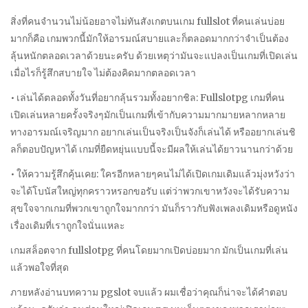
สิ่งที่คนจำนวนไม่น้อยอาจไม่ทันสังเกตบนเกม fullslot ที่คนเล่นบ่อย
มากก็คือ เกมพวกนี้มักให้อารมณ์สบายและก็ตลอดมากกว่าจำเป็นต้อง
ลุ้นหนักตลอดเวลาด้วยนะครับ ด้วยเหตุว่ามันจะแปลงเป็นเกมที่เปิดเล่น
เมื่อไรก็รู้สึกสบายใจ ไม่ต้องคิดมากตลอดเวลา
• เล่นได้ตลอดทั้งวันที่อยากลุ้นรวมทั้งอยากชิล: Fullslotpg เกมที่คน
เปิดเล่นหลายครั้งจริงๆมักเป็นเกมที่เข้ากับความมากมายหลากหลาย
ทางอารมณ์เจริญมาก อยากเล่นเป็นจริงเป็นจังก็เล่นได้ หรืออยากเล่นชิ
ลก็ตอบปัญหาได้ เกมที่ยืดหยุ่นแบบนี้จะมีผลให้เล่นได้ยาวนานกว่าด้วย
• ให้ความรู้สึกคุ้นเคย: ใครอีกหลายๆคนไม่ได้เปิดเกมเดิมแล้วมุ่งหวังว่า
จะได้โบนัสใหญ่ทุกคราวหรอกขอรับ แต่ว่าพวกเขาหวังจะได้รับความ
สุขใจจากเกมที่พวกเขาถูกใจมากกว่า มันก็ราวกับฟังเพลงเดิมหรือดูหนัง
เรื่องเดิมที่เราถูกใจนั่นแหละ
เกมสล็อตจาก fullslotpg ที่คนโดยมากเปิดบ่อยมาก มักเป็นเกมที่เล่น
แล้วพอใจที่สุด
ภายหลังอ่านบทความ pgslot จบแล้ว ผมเชื่อว่าคุณก็น่าจะได้คำตอบ