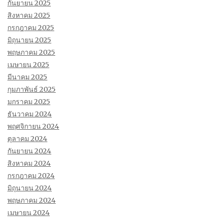
กันยายน 2025
สิงหาคม 2025
กรกฎาคม 2025
มิถุนายน 2025
พฤษภาคม 2025
เมษายน 2025
มีนาคม 2025
กุมภาพันธ์ 2025
มกราคม 2025
ธันวาคม 2024
พฤศจิกายน 2024
ตุลาคม 2024
กันยายน 2024
สิงหาคม 2024
กรกฎาคม 2024
มิถุนายน 2024
พฤษภาคม 2024
เมษายน 2024