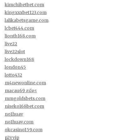
kimchibetbet.com
kingxxxbet123.com
lalikabetsgame.com
lcbet444.com
lionth168.com
live22
live22slot
lockdown168
london45
lotto432
m4newonline.com
macau69 สมัคร
mmgoldsbets.com
niseko168bet.com
no1huay
no1huay.com
okcasino159.com
p2vvip