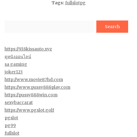
Tags:
fullslotpg
Search
https://918kissauto.xyz
ดูหนังออนไลน์
sa gaming
joker123
http://www.movie87hd.com
https://www.pussy888play.com
https://pussy888win.com
sexybaccarat
https://www.pgslot.golf
pgslot
pg99
fullslot