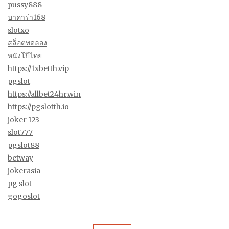
pussy888
บาคาร่า168
slotxo
สล็อตทดลอง
หนังโป๊ไทย
https://1xbetth.vip
pgslot
https://allbet24hr.win
https://pgslotth.io
joker 123
slot777
pgslot88
betway
jokerasia
pg slot
gogoslot