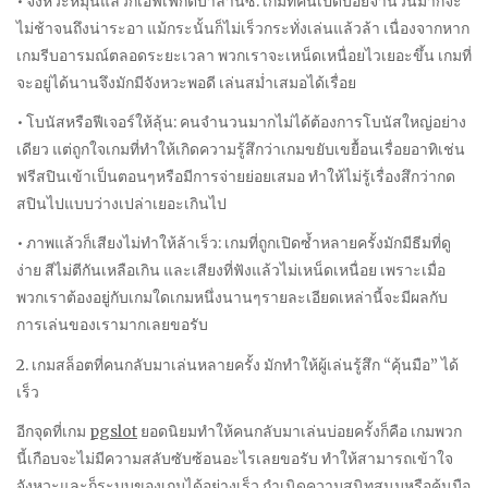
• จังหวะหมุนแล้วก็เอฟเฟกต์บาลานซ์: เกมที่คนเปิดบ่อยจำนวนมากจะ
ไม่ช้าจนถึงน่าระอา แม้กระนั้นก็ไม่เร็วกระทั่งเล่นแล้วล้า เนื่องจากหาก
เกมรีบอารมณ์ตลอดระยะเวลา พวกเราจะเหน็ดเหนื่อยไวเยอะขึ้น เกมที่
จะอยู่ได้นานจึงมักมีจังหวะพอดี เล่นสม่ำเสมอได้เรื่อย
• โบนัสหรือฟีเจอร์ให้ลุ้น: คนจำนวนมากไม่ได้ต้องการโบนัสใหญ่อย่าง
เดียว แต่ถูกใจเกมที่ทำให้เกิดความรู้สึกว่าเกมขยับเขยื้อนเรื่อยอาทิเช่น
ฟรีสปินเข้าเป็นตอนๆหรือมีการจ่ายย่อยเสมอ ทำให้ไม่รู้เรื่องสึกว่ากด
สปินไปแบบว่างเปล่าเยอะเกินไป
• ภาพแล้วก็เสียงไม่ทำให้ล้าเร็ว: เกมที่ถูกเปิดซ้ำหลายครั้งมักมีธีมที่ดู
ง่าย สีไม่ตีกันเหลือเกิน และเสียงที่ฟังแล้วไม่เหน็ดเหนื่อย เพราะเมื่อ
พวกเราต้องอยู่กับเกมใดเกมหนึ่งนานๆรายละเอียดเหล่านี้จะมีผลกับ
การเล่นของเรามากเลยขอรับ
2. เกมสล็อตที่คนกลับมาเล่นหลายครั้ง มักทำให้ผู้เล่นรู้สึก “คุ้นมือ” ได้
เร็ว
อีกจุดที่เกม
pgslot
ยอดนิยมทำให้คนกลับมาเล่นบ่อยครั้งก็คือ เกมพวก
นี้เกือบจะไม่มีความสลับซับซ้อนอะไรเลยขอรับ ทำให้สามารถเข้าใจ
จังหวะและก็ระบบของเกมได้อย่างเร็ว กำเนิดความสนิทสนมหรือคุ้นมือ