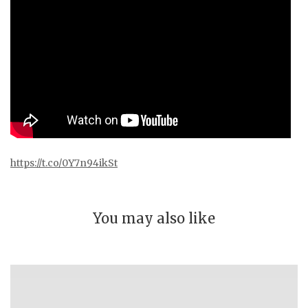
https://t.co/0Y7n94ikSt
You may also like