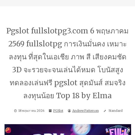
Pgslot fullslotpg3.com 6 พฤษภาคม
2569 fullslotpg การเงินมั่นคง เหมาะ
ลงทุน ที่สุดในเอเชีย ภาพ สี เสียงคมชัด
3D จะรวยจะจนเล่นได้หมด โบนัสสูง
ทดลองเล่นฟรี pgslot สุดมันส์ สมจริง
ลงทุนน้อย Top 18 by Elma
18 พฤษภาคม 2026
PGSlot
Andrew Patterson
Standard