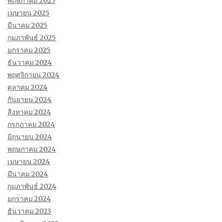
พฤษภาคม 2025
เมษายน 2025
มีนาคม 2025
กุมภาพันธ์ 2025
มกราคม 2025
ธันวาคม 2024
พฤศจิกายน 2024
ตุลาคม 2024
กันยายน 2024
สิงหาคม 2024
กรกฎาคม 2024
มิถุนายน 2024
พฤษภาคม 2024
เมษายน 2024
มีนาคม 2024
กุมภาพันธ์ 2024
มกราคม 2024
ธันวาคม 2023