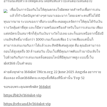
อารมณ์เสียหัวใจให้หยุดเล่นโดยทันทีแล้วไปเล่นต่อในหนต่อไป
เพื่อเป็นการป้องกันไม่ให้คุณตกลงใจผิดพลาดสำหรับเพื่อการเล่น
แล้วก็กำเนิดปัญหาต่างๆตามมาเยอะมาก โดยเฉพาะคนที่ไม่ได้มี
ทุนมากมาย ระบบของเราคือระบบที่จะคอยดูแลจัดการให้คุณได้รับเงิน
รางวัลคุ้มค่าที่สุด และก็มีความพร้อมเพรียงสำหรับในการเล่นเกม เพียง
แค่สมัครเป็นสมาชิกก็ลุ้นรับเงินรางวัลไปเลย และก็นอกเหนือจากนี้ยังมี
เกมลิขสิทธิ์มากยิ่งกว่า 1000 เกมเริ่มแค่เพียง 1 บาทเพียงแค่นั้นก็
สามารถเล่นเกมกับเราได้แล้วและสิทธิพิเศษสูงสุด คือ คุณยังสามารถ
ถอนได้สูงสุดถึง 10 ล้านต่อวัน เป็นเว็บที่มีคุณภาพคับแก้วมาบันเทิงใจ
ไปด้วยกันกับการเล่นเกมสล็อตออนไลน์ที่มีคุณภาพสูง แบบนี้เว็บ
slot168 เป็นคำตอบ
ค่ายดังทุกค่าย 168slot 7Mcn.org 22 June 2025 Angela อยากรวย
ต้องลอง สล็อต168คิดจะลงทุนทั้งทีต้องที่นี่เท่านั้น Top 52
ขอขอบพระคุณwebsite
168slot
https://bit.ly/168slot-vip
https://rebrand.ly/168slot-vip