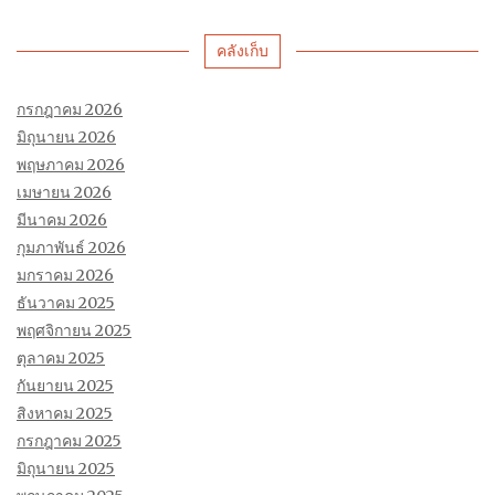
คลังเก็บ
กรกฎาคม 2026
มิถุนายน 2026
พฤษภาคม 2026
เมษายน 2026
มีนาคม 2026
กุมภาพันธ์ 2026
มกราคม 2026
ธันวาคม 2025
พฤศจิกายน 2025
ตุลาคม 2025
กันยายน 2025
สิงหาคม 2025
กรกฎาคม 2025
มิถุนายน 2025