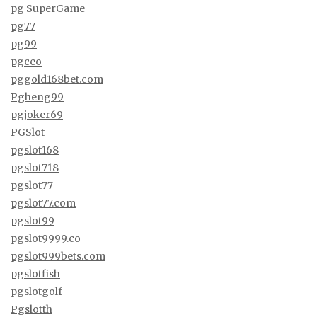
pg SuperGame
pg77
pg99
pgceo
pggold168bet.com
Pgheng99
pgjoker69
PGSlot
pgslot168
pgslot718
pgslot77
pgslot77.com
pgslot99
pgslot9999.co
pgslot999bets.com
pgslotfish
pgslotgolf
Pgslotth