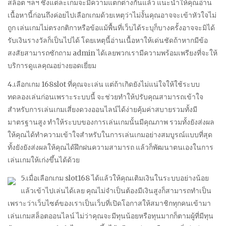
สล็อต ฯลฯ ซึ่งแต่ละเกมจะมีความแตกต่างกันแล้ว แนะนำให้คุณอ่าน
เนื้อหานี้ก่อนถึงค่อยไปเลือกเกมด้วยเหตุว่าไม่งั้นคุณอาจจะเข้าหัวใจไม่
ถูก เล่นเกมไม่ตรงกติกาหรือข้อแม้พื้นที่เว็บได้ระบุก็บางครั้งอาจจะมิได้
รับเงินรางวัลก็เป็นไปได้ โดยเหตุนี้อ่านเนื้อหาให้เด่นชัดถ้าหากมีข้อ
สงสัยสามารถซักถาม admin ได้เลยพวกเรามีความพร้อมเพรียงที่จะให้
บริการดูแลคุณอย่างยอดเยี่ยม
4.เลือกเกม 168slot ที่คุณจะเล่น แต่ถ้าเกิดยังไม่แน่ใจให้ใช้ระบบ
ทดลองเล่นก่อนเพราะระบบนี้ จะช่วยทำให้ปรับคุณสามารถเข้าใจ
สำหรับการเล่นเกมเสี่ยงดวงออนไลน์ได้ง่ายคุ้มค่าสบายรวมทั้งมี
มาตรฐานสูง ทำให้ระบบของการเล่นเกมนั้นมีคุณภาพ รวมทั้งยังส่งผล
ให้คุณได้ทำความเข้าใจสำหรับในการเล่นเกมอย่างสมบูรณ์แบบที่สุด
ทั้งยังยังส่งผลให้คุณได้ฝึกฝนความสามารถ แล้วก็พัฒนาตนเองในการ
เล่นเกมให้เก่งขึ้นได้ด้วย
5.เมื่อเลือกเกม slot168 ได้แล้วให้คุณเติมเงินในระบบอย่างน้อย
แล้วเข้าไปเล่นได้เลย คุณไม่จำเป็นต้องมีเงินสูงก็สามารถทำเป็น
เพราะว่าเว็บไซต์ของเราเป็นเว็บที่เปิดโอกาสให้สมาชิกทุกคนเข้ามา
เล่นเกมสล็อตออนไลน์ ไม่ว่าคุณจะมีทุนน้อยหรือทุนมากก็ตามผู้ที่มีทุน