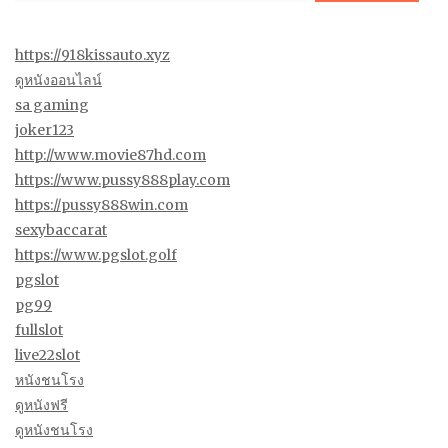
https://918kissauto.xyz
ดูหนังออนไลน์
sa gaming
joker123
http://www.movie87hd.com
https://www.pussy888play.com
https://pussy888win.com
sexybaccarat
https://www.pgslot.golf
pgslot
pg99
fullslot
live22slot
หนังชนโรง
ดูหนังฟรี
ดูหนังชนโรง