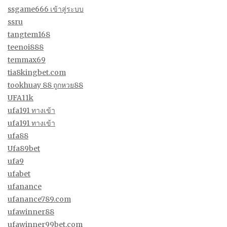
ssgame666 เข้าสู่ระบบ
ssru
tangtem168
teenoi888
temmax69
tia8kingbet.com
tookhuay 88 ถูกหวย88
UFA11k
ufa191 ทางเข้า
ufa191 ทางเข้า
ufa88
Ufa89bet
ufa9
ufabet
ufanance
ufanance789.com
ufawinner88
ufawinner99bet.com