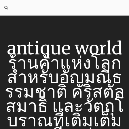
Skip
to
content
antique world
ร้านค้าแห่งโลก
สำหรับอัญมณีธ
รรมชาติ คริสตัล
สมาธิ และวัตถุโ
บราณที่เติมเต็ม