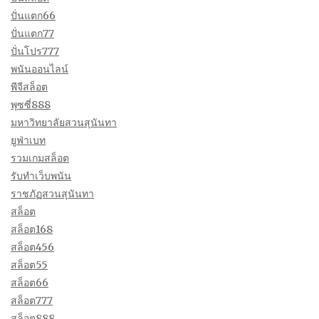
ปั่นแตก66
ปั่นแตก77
ปั่นโปร777
พนันออนไลน์
พีจีสล็อต
พุซซี่888
มหาวิทยาลัยสวนสุนันทา
ยูฟ่าเบท
รวมเกมสล็อต
รับทำเว็บพนัน
ราชภัฏสวนสุนันทา
สล็อต
สล็อต168
สล็อต456
สล็อต55
สล็อต66
สล็อต777
สล็อต888