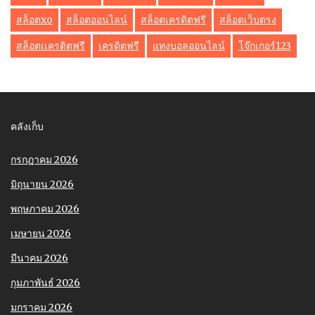
สล็อตxo
สล็อตออนไลน์
สล็อตเครดิตฟรี
สล็อตเว็บตรง
สล็อตเเครดิตฟรี
เครดิตฟรี
แทงบอลออนไลน์
โจ๊กเกอร์123
คลังเก็บ
กรกฎาคม 2026
มิถุนายน 2026
พฤษภาคม 2026
เมษายน 2026
มีนาคม 2026
กุมภาพันธ์ 2026
มกราคม 2026