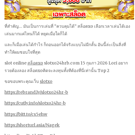
ที่สำคัญ… มันเป็นการเล่นที่ “ควบคุมได้” สล็อตxo เลือกเวลาเล่นได้เอง
เล่นมากแค่ไหนก็ได้ หยุดเมื่อใดก็ได้
และก็เมื่อเล่นได้กำไร ก็ถอนออกได้จริงแบบไม่มีกลั้น อันนี้ล่ะเป็นสิ่งที่
ทำให้ผมชอบใจที่สุด
slot online
สล็อตxo
slotxo24hrb.com 15 กุมภา 2026 Lori อยาก
รวยต้องลอง สล็อตxoคิดจะลงทุนทั้งทีต้องที่นี่เท่านั้น Top 2
ขอขอบพระคุณเว็บ
slotxo
https://rebrand.ly/slotxo24hr-b
https://cutly.info/slotxo24hr-b
https://bitt.to/cs5ehw
https://shorturl.asia/Nagek