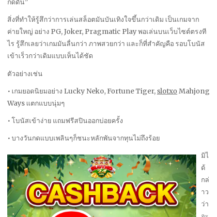
กดดัน”
สิ่งที่ทำให้รู้สึกว่าการเล่นสล็อตมันบันเทิงใจขึ้นกว่าเดิม เป็นเกมจาก
ค่ายใหญ่ อย่าง PG, Joker, Pragmatic Play พอเล่นบนเว็บไซต์ตรงที
ไร รู้สึกเลยว่าเกมมันลื่นกว่า ภาพสวยกว่า และก็ที่สำคัญคือ รอบโบนัส
เข้าเร็วกว่าเดิมแบบเห็นได้ชัด
ตัวอย่างเช่น
• เกมยอดนิยมอย่าง Lucky Neko, Fortune Tiger,
slotxo
Mahjong
Ways แตกแบบนุ่มๆ
• โบนัสเข้าง่าย แถมฟรีสปินออกบ่อยครั้ง
• บางวันกดแบบเพลินๆก็ชนะหลักพันจากทุนไม่ถึงร้อย
มิไ
ด้
กล่
าว
ว่า
จะ