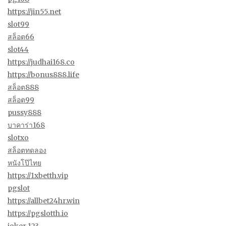
https://jin55.net
slot99
สล็อต66
slot44
https://judhai168.co
https://bonus888.life
สล็อต888
สล็อต99
pussy888
บาคาร่า168
slotxo
สล็อตทดลอง
หนังโป๊ไทย
https://1xbetth.vip
pgslot
https://allbet24hr.win
https://pgslotth.io