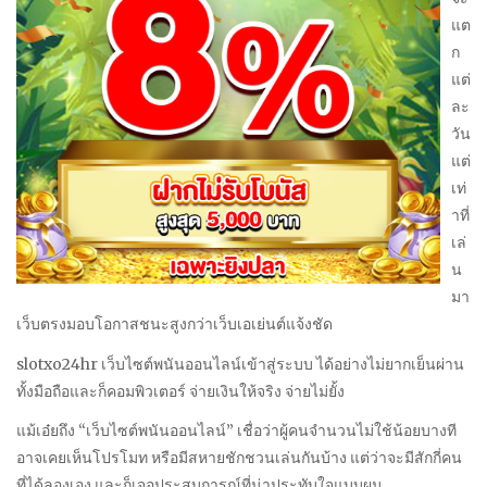
แต
ก
แต่
ละ
วัน
แต่
เท่
าที่
เล่
น
มา
เว็บตรงมอบโอกาสชนะสูงกว่าเว็บเอเย่นต์แจ้งชัด
slotxo24hr เว็บไซต์พนันออนไลน์เข้าสู่ระบบ ได้อย่างไม่ยากเย็นผ่าน
ทั้งมือถือและก็คอมพิวเตอร์ จ่ายเงินให้จริง จ่ายไม่ยั้ง
แม้เอ๋ยถึง “เว็บไซต์พนันออนไลน์” เชื่อว่าผู้คนจำนวนไม่ใช้น้อยบางที
อาจเคยเห็นโปรโมท หรือมีสหายชักชวนเล่นกันบ้าง แต่ว่าจะมีสักกี่คน
ที่ได้ลองเอง และก็เจอประสบการณ์ที่น่าประทับใจแบบผม