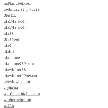
tia8kingbet.com
tookhuay 88 ถูกหวย88
UFA11k
ufa191 ทางเข้า
ufa191 ทางเข้า
ufa88
Ufa89bet
ufa9
ufabet
ufanance
ufanance789.com
ufawinner88
ufawinner99bet.com
ut9winwin.com
vip168sa
westbluez168bet.com
winherovip.com
คาสิโน