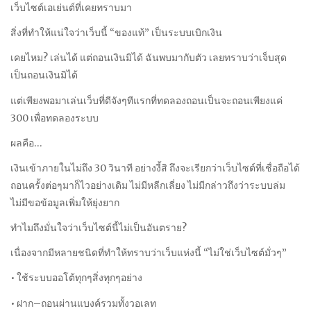
เว็บไซต์เอเย่นต์ที่เคยทราบมา
สิ่งที่ทำให้แน่ใจว่าเว็บนี้ “ของแท้” เป็นระบบเบิกเงิน
เคยไหม? เล่นได้ แต่ถอนเงินมิได้ ฉันพบมากับตัว เลยทราบว่าเจ็บสุด
เป็นถอนเงินมิได้
แต่เพียงพอมาเล่นเว็บที่ดีจังๆทีแรกที่ทดลองถอนเป็นจะถอนเพียงแค่
300 เพื่อทดลองระบบ
ผลคือ…
เงินเข้าภายในไม่ถึง 30 วินาที อย่างงี้สิ ถึงจะเรียกว่าเว็บไซต์ที่เชื่อถือได้
ถอนครั้งต่อๆมาก็ไวอย่างเดิม ไม่มีหลีกเลี่ยง ไม่มีกล่าวถึงว่าระบบล่ม
ไม่มีขอข้อมูลเพิ่มให้ยุ่งยาก
ทำไมถึงมั่นใจว่าเว็บไซต์นี้ไม่เป็นอันตราย?
เนื่องจากมีหลายชนิดที่ทำให้ทราบว่าเว็บแห่งนี้ “ไม่ใช่เว็บไซต์มั่วๆ”
• ใช้ระบบออโต้ทุกๆสิ่งทุกๆอย่าง
• ฝาก–ถอนผ่านแบงค์รวมทั้งวอเลท