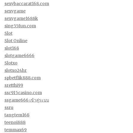
sexybaccarat168.com
sexygame
sexygame1688k
sing55fun.com
Slot
Slot Online
slot168
slotgame6666
Slotxo
slotxo24hr
spbetflik888.com
sretthi99
ssc915casino.com
ssgame666 เข้าสู่ระบบ
ssru
tangtem168
teenoi888
temmax69