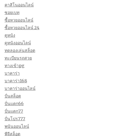
คาสิโนออนไลน์
ซอยเบท
ซื้อหวยออนไลน์
ซื้อหวยออนไลน์ 24
ดูหนัง
ดูหนังออนไลน์
ทดลองเล่นสล็อต
ทะเบียนรถสวย
ทางเข้าpg
บาคาร่า
บาคาร่า168
บาคาร่าออนไลน์
ปั่นสล็อต
ปั่นแตก66
ปั่นแตก77
ปั่นโปร777
พนันออนไลน์
พีจีสล็อต