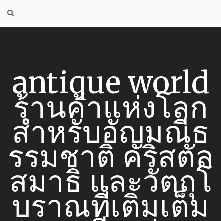
Skip
to
content
antique world
ร้านค้าแห่งโลก
สำหรับอัญมณีธ
รรมชาติ คริสตัล
สมาธิ และวัตถุโ
บราณที่เติมเต็ม