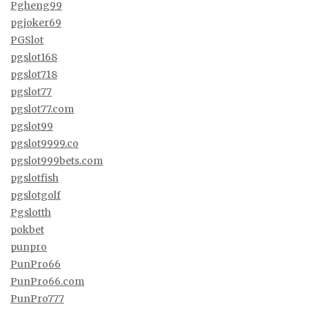
Pgheng99
pgjoker69
PGSlot
pgslot168
pgslot718
pgslot77
pgslot77.com
pgslot99
pgslot9999.co
pgslot999bets.com
pgslotfish
pgslotgolf
Pgslotth
pokbet
punpro
PunPro66
PunPro66.com
PunPro777