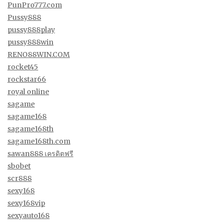
PunPro777.com
Pussy888
pussy888play
pussy888win
RENO88WIN.COM
rocket45
rockstar66
royal online
sagame
sagame168
sagame168th
sagame168th.com
sawan888 เครดิตฟรี
sbobet
scr888
sexy168
sexy168vip
sexyauto168