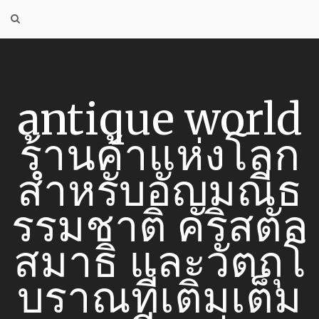
Skip
to
content
antique world
ร้านค้าแห่งโลก
สำหรับอัญมณีธ
รรมชาติ คริสตัล
สมาธิ และวัตถุโ
บราณที่เติมเต็ม