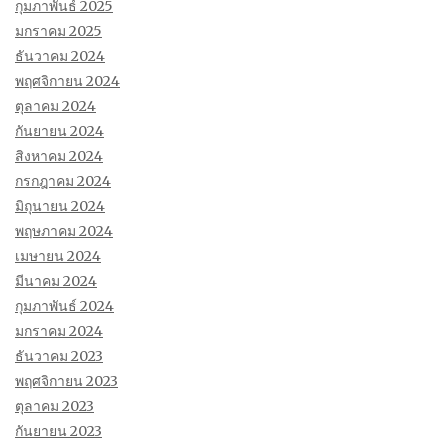
กุมภาพันธ์ 2025
มกราคม 2025
ธันวาคม 2024
พฤศจิกายน 2024
ตุลาคม 2024
กันยายน 2024
สิงหาคม 2024
กรกฎาคม 2024
มิถุนายน 2024
พฤษภาคม 2024
เมษายน 2024
มีนาคม 2024
กุมภาพันธ์ 2024
มกราคม 2024
ธันวาคม 2023
พฤศจิกายน 2023
ตุลาคม 2023
กันยายน 2023