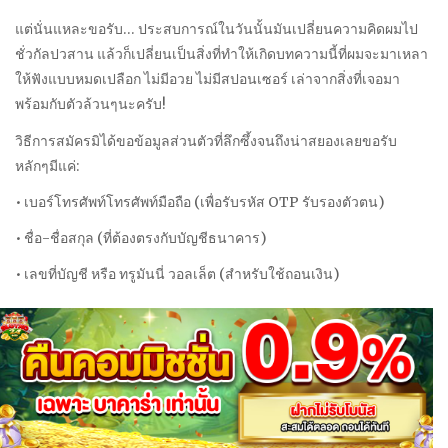
แต่นั่นแหละขอรับ… ประสบการณ์ในวันนั้นมันเปลี่ยนความคิดผมไป
ชั่วกัลปวสาน แล้วก็เปลี่ยนเป็นสิ่งที่ทำให้เกิดบทความนี้ที่ผมจะมาเหลา
ให้ฟังแบบหมดเปลือก ไม่มีอวย ไม่มีสปอนเซอร์ เล่าจากสิ่งที่เจอมา
พร้อมกับตัวล้วนๆนะครับ!
วิธีการสมัครมิได้ขอข้อมูลส่วนตัวที่ลึกซึ้งจนถึงน่าสยองเลยขอรับ
หลักๆมีแค่:
• เบอร์โทรศัพท์โทรศัพท์มือถือ (เพื่อรับรหัส OTP รับรองตัวตน)
• ชื่อ-ชื่อสกุล (ที่ต้องตรงกับบัญชีธนาคาร)
• เลขที่บัญชี หรือ ทรูมันนี่ วอลเล็ต (สำหรับใช้ถอนเงิน)