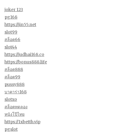
joker 123
pg168
https://jin55.net
slot99
สล็อต66
slot44
https://judhai168.co
https://bonus888.life
สล็อต888
สล็อต99
pussy888
บาคาร่า168
slotxo
สล็อตทดลอง
หนังโป๊ไทย
https://1xbetth.vip
pgslot