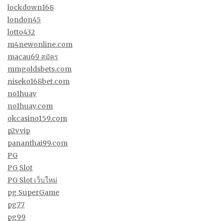
lockdown168
london45
lotto432
m4newonline.com
macau69 สมัคร
mmgoldsbets.com
niseko168bet.com
no1huay
no1huay.com
okcasino159.com
p2vvip
pananthai99.com
PG
PG Slot
PG Slot เว็บใหม่
pg SuperGame
pg77
pg99