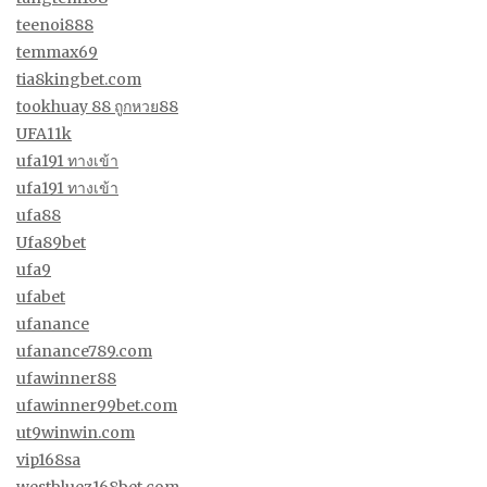
teenoi888
temmax69
tia8kingbet.com
tookhuay 88 ถูกหวย88
UFA11k
ufa191 ทางเข้า
ufa191 ทางเข้า
ufa88
Ufa89bet
ufa9
ufabet
ufanance
ufanance789.com
ufawinner88
ufawinner99bet.com
ut9winwin.com
vip168sa
westbluez168bet.com