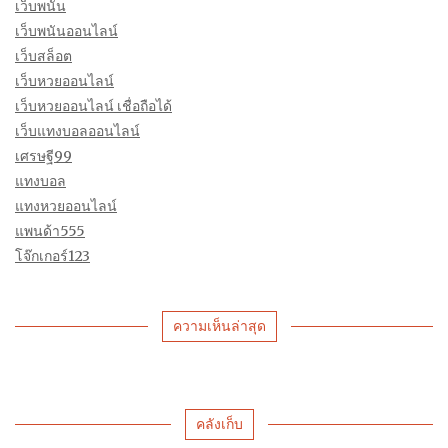
เว็บพนัน
เว็บพนันออนไลน์
เว็บสล็อต
เว็บหวยออนไลน์
เว็บหวยออนไลน์ เชื่อถือได้
เว็บแทงบอลออนไลน์
เศรษฐี99
แทงบอล
แทงหวยออนไลน์
แพนด้า555
โจ๊กเกอร์123
ความเห็นล่าสุด
คลังเก็บ