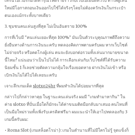
เทิร์นโอเวอร์ก็มิได้ทารุณโหดร้ายราวกับเว็บเอเย่นต์ทั่วไป ทำให้ผู้เล่น
ใหม่มีโอกาสถอนเงินออกไปใช้ได้จริงๆโดยไม่ต้องควักเงินในกระเป๋า
ตนเองแม้กระทั้งบาทเดียว
3. ชุมชนคนเล่นสูงที่สุด ไม่เป็นอันตราย 100%
การที่เว็บมี “คนเล่นเยอะที่สุด 100%” มันเป็นตัวระบุคุณภาพดีถึงความ
ยั่งยืนทางด้านการเงินนะครับ ทดลองคิดภาพตามครับผม หากเว็บไซต์
ไม่จ่ายจริง หรือคดโกงผู้เล่น คนจะยังบอกต่อรวมทั้งเล่นมากมายขนาด
นี้ไหม? แน่นอนว่าเป็นไปไม่ได้ การเลือกเล่นกับเว็บไซต์ที่ได้รับความ
นิยมชั้น 1 ก็เลยช่วยตัดความกลุ้มใจเรื่องยอดหาย ฝากเงินไม่เข้า หรือ
เบิกเงินไม่ได้ไปได้เลยนะครับ
เจาะลึกเกมเด็ด
slotxo24hr
ที่ผมทำเงินได้บ่อยมากที่สุด
กล่าวไปก็กล่าวหาคุย ในฐานะคนเล่นจริง ผมมี “เกมทำมาหากิน” ใน
ค่าย slotxo ที่ปั่นเมื่อใดก็มักจะได้ค่าขนมติดมือกลับมาเสมอ คนไหนที่
เป็นมือใหม่รวมทั้งเพิ่งรับเครดิตฟรีมา ผมแนะนำให้เอาไปทดลองกับ 3
เกมนี้ครับผม:
• Roma Slot (เกมสล็อตโรม่า): เกมในตำนานที่ไม่มีใครไม่รู้ จุดแข็งก็