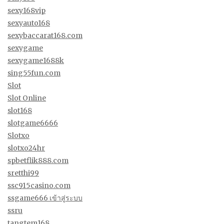
sexy168vip
sexyauto168
sexybaccarat168.com
sexygame
sexygame1688k
sing55fun.com
Slot
Slot Online
slot168
slotgame6666
Slotxo
slotxo24hr
spbetflik888.com
sretthi99
ssc915casino.com
ssgame666 เข้าสู่ระบบ
ssru
tangtem168