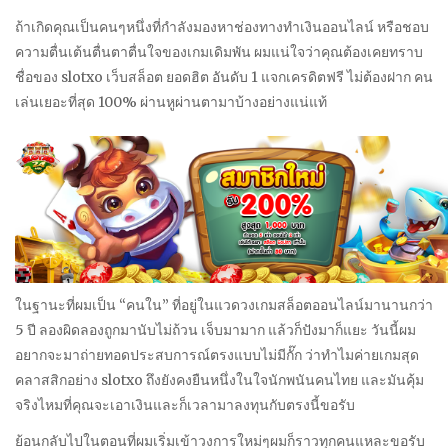
ถ้าเกิดคุณเป็นคนๆหนึ่งที่กำลังมองหาช่องทางทำเงินออนไลน์ หรือชอบ
ความตื่นเต้นตื่นตาตื่นใจของเกมเดิมพัน ผมแน่ใจว่าคุณต้องเคยทราบ
ชื่อของ slotxo เว็บสล็อต ยอดฮิต อันดับ 1 แจกเครดิตฟรี ไม่ต้องฝาก คน
เล่นเยอะที่สุด 100% ผ่านหูผ่านตามาบ้างอย่างแน่แท้
ในฐานะที่ผมเป็น “คนใน” ที่อยู่ในแวดวงเกมสล็อตออนไลน์มานานกว่า
5 ปี ลองผิดลองถูกมานับไม่ถ้วน เจ็บมามาก แล้วก็ปังมาก็แยะ วันนี้ผม
อยากจะมาถ่ายทอดประสบการณ์ตรงแบบไม่มีกั๊ก ว่าทำไมค่ายเกมสุด
คลาสสิกอย่าง slotxo ถึงยังคงยืนหนึ่งในใจนักพนันคนไทย และมันคุ้ม
จริงไหมที่คุณจะเอาเงินและก็เวลามาลงทุนกับตรงนี้ขอรับ
ย้อนกลับไปในตอนที่ผมเริ่มเข้าวงการใหม่ๆผมก็ราวทุกคนแหละขอรับ