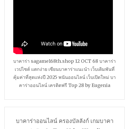
บาคาร่า sagame168th.shop 12 OCT 68 บาคาร่า
เวปไซต์ แตกง่าย เซียนบาคาร่าแนะนำ เว็บเดิมพันที่
คุ้มค่าที่สุดแห่งปี 2025 พนันออนไลน์ เว็บเปิดใหม่ บา
คาร่าออนไลน์ เครดิตฟรี Top 28 by Eugenia
บาคาร่าออนไลน์ ครองบัลลังก์ เกมบาคา