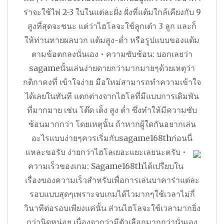
ร่าจะใช้ไพ่ 2-3 ใบในแต่ละฝั่ง ฝั่งที่แต้มใกล้เคียงกับ 9
สูงที่สุดจะชนะ แต่ว่าไฮโลจะใช้ลูกเต๋า 3 ลูก และก็
ให้ท่านทายผลบวก แต้มสูง-ต่ำ หรือรูปแบบของแต้ม
ตามข้อตกลงนั่นเอง • ความซับซ้อน: บอกเลยว่า
sagameนั้นเล่นง่ายดายกว่ามากมายๆด้วยเหตุว่า
กติกาคงที่ เข้าใจง่าย มือใหม่สามารถทำความเข้าใจ
ได้เลยในทันที แตกต่างจากไฮโลที่มีแบบการเดิมพัน
ที่มากมาย เช่น โต๊ด เต็ง สูง ต่ำ ซึ่งทำให้มีความซับ
ซ้อนมากกว่า โดยเหตุนั้น ถ้าหากผู้ใดกันอยากเล่น
อะไรแบบง่ายๆควรเริ่มกับsagame168thก่อนนี่
แหละขอรับ ง่ายกว่าไฮโลเยอะแยะเลยนะครับ
•
ความเร็วของเกม: Sagame168thได้เปรียบใน
เรื่องของความเร็วสำหรับเพื่อการเล่นบาคาร่าแต่ละ
รอบแบบสุดๆเพราะจบเกมได้ไวมากๆใช้เวลาไม่กี่
วินาทีต่อรอบเพียงแค่นั้น ส่วนไฮโลจะใช้เวลามากยิ่ง
กว่านิดหน่อย เนื่องจากว่ามีตัวเลือกมากกว่านั่นเอง