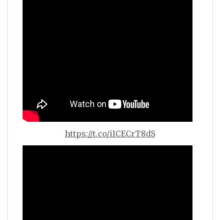
https://t.co/iICECrT8dS