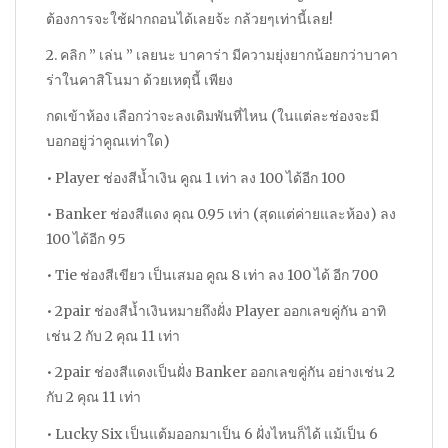
ต้องการจะใช้ฝากถอนได้เลยจ้ะ กล้วยๆเท่านี้เลย!
2. คลิก ” เล่น ” เลยนะ บาคาร่า มีความยุ่งยากน้อยกว่าบาคา
ร่าในคาสิโนมา ด้วยเหตุนี้ เพียง
กดเข้าห้อง เลือกว่าจะลงเดิมพันที่ไหน (ในแต่ละช่องจะมี
บอกอยู่ว่าคูณเท่าใด)
• Player ช่องสีน้ำเงิน คูณ 1 เท่า ลง 100 ได้อีก 100
• Banker ช่องสีแดง คุณ 0.95 เท่า (สุดแต่ค่ายและห้อง) ลง
100 ได้อีก 95
• Tie ช่องสีเขียว เป็นเสมอ คูณ 8 เท่า ลง 100 ได้ อีก 700
• 2pair ช่องสีน้ำเงินหมายถึงฝั่ง Player ออกเลขคู่กัน อาทิ
เช่น 2 กับ 2 คุณ 11 เท่า
• 2pair ช่องสีแดงเป็นฝั่ง Banker ออกเลขคู่กัน อย่างเช่น 2
กับ 2 คุณ 11 เท่า
• Lucky Six เป็นแต้มออกมาเป็น 6 ฝั่งไหนก็ได้ แม้เป็น 6