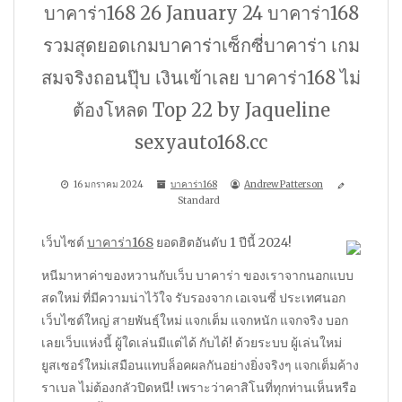
บาคาร่า168 26 January 24 บาคาร่า168
รวมสุดยอดเกมบาคาร่าเซ็กซี่บาคาร่า เกม
สมจริงถอนปุ๊บ เงินเข้าเลย บาคาร่า168 ไม่
ต้องโหลด Top 22 by Jaqueline
sexyauto168.cc
16 มกราคม 2024
บาคาร่า168
Andrew Patterson
Standard
เว็บไซต์
บาคาร่า168
ยอดฮิตอันดับ 1 ปีนี้ 2024!
หนีมาหาค่าของหวานกับเว็บ บาคาร่า ของเราจากนอกแบบ
สดใหม่ ที่มีความน่าไว้ใจ รับรองจาก เอเจนซี่ ประเทศนอก
เว็บไซต์ใหญ่ สายพันธุ์ใหม่ แจกเต็ม แจกหนัก แจกจริง บอก
เลยเว็บแห่งนี้ ผู้ใดเล่นมีแต่ได้ กับได้! ด้วยระบบ ผู้เล่นใหม่
ยูสเซอร์ใหม่เสมือนแทบล็อคผลกันอย่างยิ่งจริงๆ แจกเต็มค้าง
ราเบล ไม่ต้องกลัวปิดหนี! เพราะว่าคาสิโนที่ทุกท่านเห็นหรือ