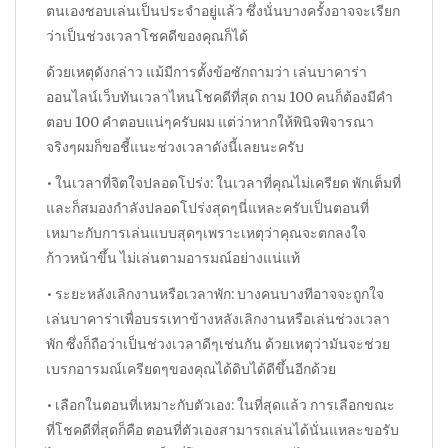
ตนเองชอบเล่นเป็นประจำอยู่แล้ว ซึ่งนั่นบางครั้งอาจจะเรียก
ว่าเป็นช่วงเวลาโชคดีของคุณก็ได้
ด้วยเหตุดังกล่าว แม้มีการตั้งข้อซักถามว่า เล่นบาคาร่า
ออนไลน์เว็บทันเวลาไหนโชคดีที่สุด ถาม 100 คนก็ต้องมีคำ
ตอบ 100 คำตอบแน่ๆครับผม แต่ว่าหากให้พินิจพิจารณา
จริงๆผมก็ขอชี้แนะช่วงเวลาดังนี้เลยนะครับ
• ในเวลาที่จิตใจปลอดโปร่ง: ในเวลาที่คุณไม่เครียด พักเต็มที่
และก็สมองกำลังปลอดโปร่งสุดๆนี่แหละครับเป็นตอนที่
เหมาะกับการเล่นแบบสุดๆเพราะเหตุว่าคุณจะตกลงใจ
ก้าวหน้าขึ้น ไม่เล่นตามอารมณ์อย่างแน่แท้
• ระยะหลังเลิกงานหรือเวลาพัก: บางคนบางทีอาจจะถูกใจ
เล่นบาคาร่าเพื่อบรรเทาข้างหลังเลิกงานหรือเล่นช่วงเวลา
พัก ซึ่งก็ถือว่าเป็นช่วงเวลาดีๆเช่นกัน ด้วยเหตุว่ามันจะช่วย
เบรกอารมณ์เครียดๆของคุณได้ดิบได้ดีขึ้นอีกด้วย
• เลือกในตอนที่เหมาะกับตัวเอง: ในที่สุดแล้ว การเลือกขณะ
ที่โชคดีที่สุดก็คือ ตอนที่ตัวเองสามารถเล่นได้นั่นแหละขอรับ