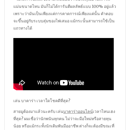
แม่นขนาดไหน มันก็ไม่ได้การันตีผลลัพธ์แบบ 100% อยู่แล้ว
เพราะว่ามันเป็นเพียงแค่การคาดการณ์เพียงแค่นั้น คำตอบ
จะขึ้นอยู่กับระบบสุ่มของไพ่เสมอ แม้กระนั้นสามารถใช้เป็น
แถวทางได้
เล่น บาคาร่า เวลาใดโชคดีที่สุด?
สายมูต้องมาแล้วนะครับ เล่น
บาคาร่าออนไลน์
เวลาไหนเฮง
ที่สุด? ผมเชื่อว่านักพนันทุกคน ไม่ว่าจะมือใหม่หรือสายทุน
น้อย หรือแม้กระทั้งนักเดิมพันมืออาชีพ ต่างก็จะต้องมีขณะที่