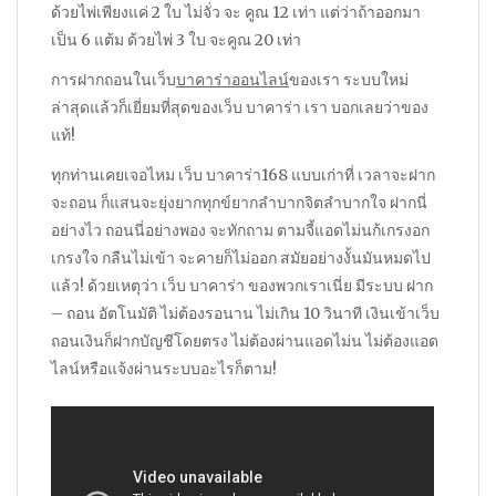
ด้วยไพ่เพียงแค่ 2 ใบ ไม่จั่ว จะ คูณ 12 เท่า แต่ว่าถ้าออกมา
เป็น 6 แต้ม ด้วยไพ่ 3 ใบ จะคูณ 20 เท่า
การฝากถอนในเว็บ
บาคาร่าออนไลน์
ของเรา ระบบใหม่
ล่าสุดแล้วก็เยี่ยมที่สุดของเว็บ บาคาร่า เรา บอกเลยว่าของ
แท้!
ทุกท่านเคยเจอไหม เว็บ บาคาร่า168 แบบเก่าที่ เวลาจะฝาก
จะถอน ก็แสนจะยุ่งยากทุกข์ยากลำบากจิตลำบากใจ ฝากนี่
อย่างไว ถอนนี่อย่างพอง จะทักถาม ตามจี้แอดไม่นก้เกรงอก
เกรงใจ กลืนไม่เข้า จะคายก็ไม่ออก สมัยอย่างงั้นมันหมดไป
แล้ว! ด้วยเหตุว่า เว็บ บาคาร่า ของพวกเราเนี่ย มีระบบ ฝาก
– ถอน อัตโนมัติ ไม่ต้องรอนาน ไม่เกิน 10 วินาที เงินเข้าเว็บ
ถอนเงินก็ฝากบัญชีโดยตรง ไม่ต้องผ่านแอดไม่น ไม่ต้องแอด
ไลน์หรือแจ้งผ่านระบบอะไรก็ตาม!