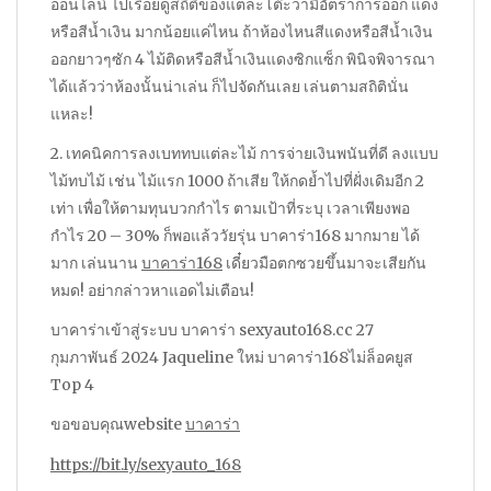
ออนไลน์ ไปเรื่อยดูสถิติของแต่ละโต๊ะว่ามีอัตราการออก แดง
หรือสีน้ำเงิน มากน้อยแค่ไหน ถ้าห้องไหนสีแดงหรือสีน้ำเงิน
ออกยาวๆซัก 4 ไม้ติดหรือสีน้ำเงินแดงซิกแซ็ก พินิจพิจารณา
ได้แล้วว่าห้องนั้นน่าเล่น ก็ไปจัดกันเลย เล่นตามสถิตินั่น
แหละ!
2. เทคนิคการลงเบททบแต่ละไม้ การจ่ายเงินพนันที่ดี ลงแบบ
ไม้ทบไม้ เช่น ไม้แรก 1000 ถ้าเสีย ให้กดย้ำไปที่ฝั่งเดิมอีก 2
เท่า เพื่อให้ตามทุนบวกกำไร ตามเป้าที่ระบุ เวลาเพียงพอ
กำไร 20 – 30% ก็พอแล้ววัยรุ่น บาคาร่า168 มากมาย ได้
มาก เล่นนาน
บาคาร่า168
เดี๋ยวมือตกซวยขึ้นมาจะเสียกัน
หมด! อย่ากล่าวหาแอดไม่เตือน!
บาคาร่าเข้าสู่ระบบ บาคาร่า sexyauto168.cc 27
กุมภาพันธ์ 2024 Jaqueline ใหม่ บาคาร่า168ไม่ล็อคยูส
Top 4
ขอขอบคุณwebsite
บาคาร่า
https://bit.ly/sexyauto_168