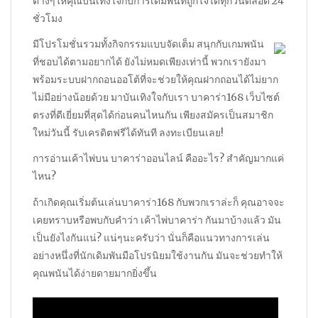
ต่างๆให้คุณบันเทิงใจกับการเดิมพันที่ถูกใจได้ทุกวันตลอด 24
ชั่วโมง
มีโปรโมชั่นรวมทั้งกิจกรรมแบบจัดเต็ม สนุกกับเกมพนัน
ที่ชอบได้ตามอยากได้ ยังไม่หมดเพียงเท่านี้ พวกเรายังมา
พร้อมระบบฝากถอนออโต้ที่จะช่วยให้คุณฝากถอนได้ไม่ยาก
ไม่มีอย่างน้อยด้วย มาบันเทิงใจกับเรา บาคาร่า168 เว็บไซต์
ตรงที่ดีเยี่ยมที่สุดได้ก่อนคนไหนกัน เพียงสมัครเป็นสมาชิก
ใหม่วันนี้ รับเครดิตฟรีได้ทันที ลงทะเบียนเลย!
การอ่านเค้าไพ่บน บาคาร่าออนไลน์ คืออะไร? สำคัญมากแค่
ไหน?
ถ้าเกิดคุณเริ่มต้นเล่นบาคาร่า168 กับพวกเราล่ะก็ คุณอาจจะ
เคยทราบหรือพบกับคำว่า เค้าไพ่บาคาร่า กันมาบ้างแล้ว มัน
เป็นยังไงกันแน่? แน่ๆนะครับว่า นั่นก็คือแนวทางการเล่น
อย่างหนึ่งที่นักเดิมพันมือโปรนิยมใช้งานกัน มันจะช่วยทำให้
คุณพนันได้ง่ายดายมากยิ่งขึ้น