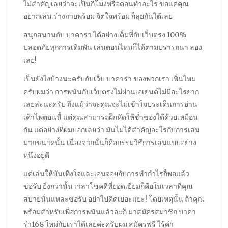
ไม่สำคัญเลยว่าจะเป็นกี่โมงหรือตอนทำอะไร ขอแค่คุณ
อยากเล่น ร่างกายพร้อม จิตใจพร้อม ก็ลุยกันได้เลย
สนุกสนานกับ บาคาร่า ได้อย่างเต็มที่กับเว็บตรง 100%
ปลอดภัยทุกการเดิมพัน เล่นตอนไหนก็ได้ตามปรารถนา ลอง
เลย!
เป็นยังไงบ้างนะครับกับเว็บ บาคาร่า ของพวกเรา เห็นไหม
ครับผมว่า การพนันกับเว็บตรงไม่ผ่านเอเย่นต์ไม่มีอะไรยาก
เลยล่ะนะครับ ถึงแม้ว่าจะคุณจะไม่เข้าใจประเด็นการอ่าน
เค้าไพ่ตอนนี้ แต่คุณสามารถฝึกหัดให้ช่ำชองได้ด้วยเหมือน
กัน แต่อย่างที่ผมบอกเลยว่า มันไม่ได้สำคัญอะไรกับการเล่น
มากขนาดนั้น เนื่องจากนั่นก็คือกรรมวิธีการเล่นแบบอย่าง
หนึ่งอยู่ดี
แค่เล่นให้บันเทิงใจและเอนจอยกับการทำกำไรก็พอแล้ว
ขอรับ ยิ่งกว่านั้น เวลาโชคดีที่ยอดเยี่ยมก็คือในเวลาที่คุณ
สบายนั่นแหละขอรับ อย่าไปคิดเยอะแยะ! โดยเหตุนั้น ถ้าคุณ
พร้อมสำหรับเพื่อการพนันแล้วล่ะก็ มาสมัครสมาชิก บาคา
ร่า168 ใหม่กับเราได้เลยค่ะครับผม สมัครฟรี ไร้ค่า