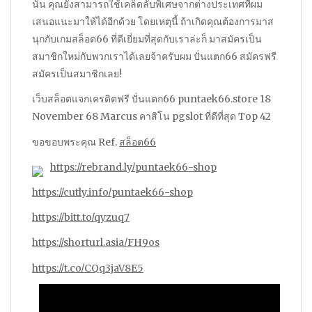
นั้น คุณยังสามารถใช้เคล็ดลับพิเศษจากต่างประเทศที่ผม
เสนอแนะมาให้ได้อีกด้วย โดยเหตุนี้ ถ้าเกิดคุณต้องการมาส
นุกกับเกมสล็อต66 ที่ดีเยี่ยมที่สุดกับเราล่ะก็ มาสมัครเป็น
สมาชิกใหม่กับพวกเราได้เลยจ้าครับผม ปั่นแตก66 สมัครฟรี
สมัครเป็นสมาชิกเลย!
เว็บสล็อตแจกเครดิตฟรี ปั่นแตก66 puntaek66.store 18
November 68 Marcus คาสิโน pgslot ที่ดีที่สุด Top 42
ขอขอบพระคุณ Ref.
สล็อต66
https://rebrand.ly/puntaek66-shop
https://cutly.info/puntaek66-shop
https://bitt.to/qyzuq7
https://shorturl.asia/FH9os
https://t.co/CQq3jaV8E5