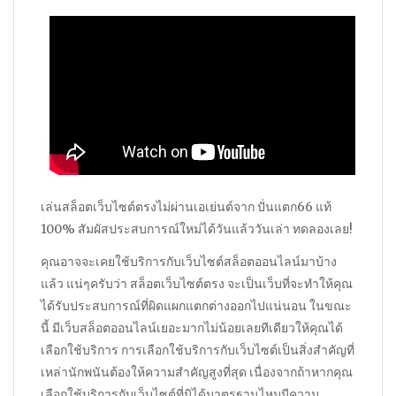
เล่นสล็อตเว็บไซต์ตรงไม่ผ่านเอเย่นต์จาก ปั่นแตก66 แท้
100% สัมผัสประสบการณ์ใหม่ได้วันแล้ววันเล่า ทดลองเลย!
คุณอาจจะเคยใช้บริการกับเว็บไซต์สล็อตออนไลน์มาบ้าง
แล้ว แน่ๆครับว่า สล็อตเว็บไซต์ตรง จะเป็นเว็บที่จะทำให้คุณ
ได้รับประสบการณ์ที่ผิดแผกแตกต่างออกไปแน่นอน ในขณะ
นี้ มีเว็บสล็อตออนไลน์เยอะมากไม่น้อยเลยทีเดียวให้คุณได้
เลือกใช้บริการ การเลือกใช้บริการกับเว็บไซต์เป็นสิ่งสำคัญที่
เหล่านักพนันต้องให้ความสำคัญสูงที่สุด เนื่องจากถ้าหากคุณ
เลือกใช้บริการกับเว็บไซต์ที่มิได้มาตรฐานไหมมีความ