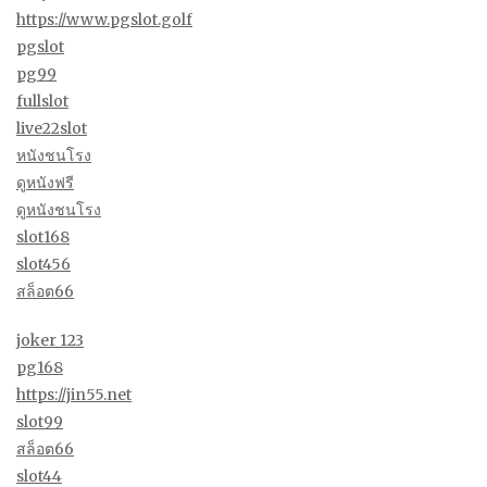
https://www.pgslot.golf
pgslot
pg99
fullslot
live22slot
หนังชนโรง
ดูหนังฟรี
ดูหนังชนโรง
slot168
slot456
สล็อต66
joker 123
pg168
https://jin55.net
slot99
สล็อต66
slot44