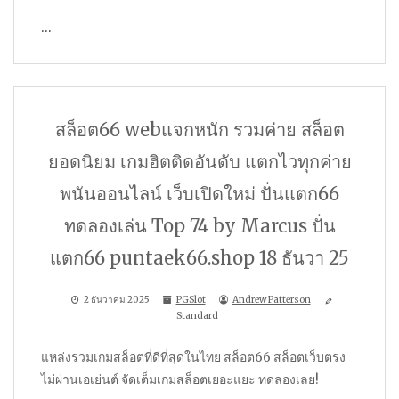
…
สล็อต66 webแจกหนัก รวมค่าย สล็อต
ยอดนิยม เกมฮิตติดอันดับ แตกไวทุกค่าย
พนันออนไลน์ เว็บเปิดใหม่ ปั่นแตก66
ทดลองเล่น Top 74 by Marcus ปั่น
แตก66 puntaek66.shop 18 ธันวา 25
2 ธันวาคม 2025
PGSlot
Andrew Patterson
Standard
แหล่งรวมเกมสล็อตที่ดีที่สุดในไทย สล็อต66 สล็อตเว็บตรง
ไม่ผ่านเอเย่นต์ จัดเต็มเกมสล็อตเยอะแยะ ทดลองเลย!