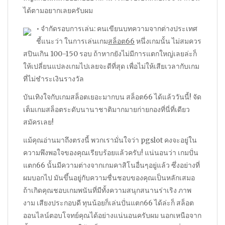
ได้ตามอยากเลยครับผม
• จำกัดรอบการเล่น: คนเขียนบทความจากต่างประเทศ
ชี้แนะว่า ในการเล่นเกม
สล็อต66
หนึ่งเกมนั้น ไม่สมควร
สปินเกิน 100-150 รอบ ถ้าหากยังไม่มีการแตกใหญ่เลยล่ะก็
ให้เปลี่ยนแปลงเกมไปเลยจะดีที่สุด เพื่อไม่ให้เสียเวลากับเกม
ที่ไม่ชำระเงินรางวัล
บันเทิงใจกับเกมสล็อตเยอะมากบน สล็อต66 ได้แล้ววันนี้! จัด
เต็มเกมสล็อตระดับนานาชาติมากมายก่ายกองที่นี่ที่เดียว
สมัครเลย!
แม้คุณอ่านมาถึงตรงนี้ พวกเรามั่นใจว่า pgslot คงจะอยู่ใน
ความพึงพอใจของคุณเรียบร้อยแล้วครับ! แน่นอนว่า เกมปั่น
แตก66 นั้นมีความต่างจากเกมคาสิโนอื่นๆอยู่แล้ว ซึ่งอย่างที่
ผมบอกไป มันขึ้นอยู่กับความชื่นชอบของคุณเป็นหลักเสมอ
ถ้าเกิดคุณชอบเกมพนันที่มีทั้งความสนุกสนานร่าเริง ภาพ
งาม เสียงประกอบดี ทุนน้อยก็เล่นปั่นแตก66 ได้ล่ะก็ สล็อต
ออนไลน์ตอบโจทย์คุณได้อย่างแน่นอนครับผม นอกเหนือจาก