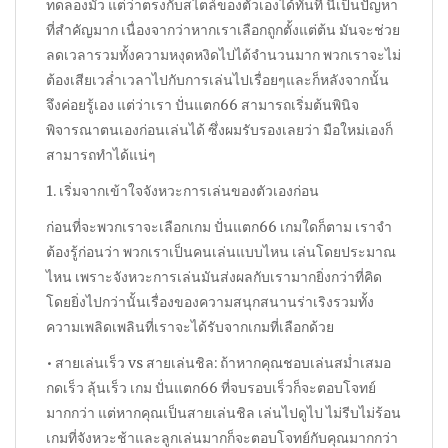
ทดลองมั่ว แต่ว่าตรงกับสไตล์ของตัวเองได้ทันที นี่เป็นปัญหา
ที่สำคัญมาก เนื่องจากว่าหากเราเลือกถูกตั้งแต่ต้น มันจะช่วย
ลดเวลารวมทั้งความหงุดหงิดไปได้จำนวนมาก พวกเราจะไม่
ต้องเสียเวล่ำเวลาไปกับการเล่นไปเรื่อยๆและก็หลังจากนั้น
จึงค่อยรู้เอง แต่ว่าเรา ปั่นแตก66 สามารถเริ่มต้นพินิจ
พิจารณาตนเองก่อนเล่นได้ ซึ่งผมรับรองเลยว่า มือใหม่เองก็
สามารถทำได้แน่ๆ
1. เริ่มจากเข้าใจจังหวะการเล่นของตัวเองก่อน
ก่อนที่จะพวกเราจะเลือกเกม ปั่นแตก66 เกมใดก็ตาม เราจำ
ต้องรู้ก่อนว่า พวกเราเป็นคนเล่นแบบไหน เล่นโดยประมาณ
ไหน เพราะจังหวะการเล่นมันส่งผลกับเรามากยิ่งกว่าที่คิด
โดยยิ่งไปกว่านั้นเรื่องของความสนุกสนานร่าเริงรวมทั้ง
ความเพลิดเพลินที่เราจะได้รับจากเกมที่เลือกด้วย
• สายเล่นเร็ว vs สายเล่นชิล: ถ้าหากคุณชอบเล่นสม่ำเสมอ
กดเร็ว ลุ้นเร็ว เกม ปั่นแตก66 ที่จบรอบเร็วก็จะตอบโจทย์
มากกว่า แต่หากคุณเป็นสายเล่นชิล เล่นไปดูไป ไม่รีบไม่ร้อน
เกมที่จังหวะช้าและลูกเล่นมากก็จะตอบโจทย์กับคุณมากกว่า