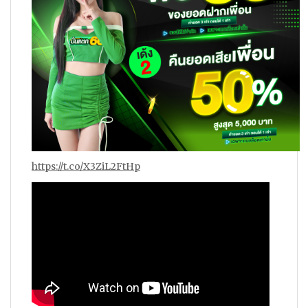
https://t.co/X3ZiL2FtHp