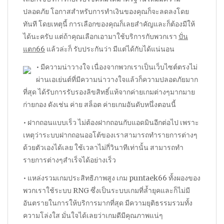
ปลอดภัย โอกาสสำหรับการทำเงินของคุณก็จะลดลงโดย
ทันที โดยเหตุนี้ การเลือกของคุณก็เลยสำคัญและก็ต้องมีให้
ได้นะครับ แต่ถ้าคุณเลือกเอามาใช้บริการกับพวกเรา
ปั่น
แตก66
แล้วล่ะก็ รับประกันว่า มีแต่ได้กับได้แน่นอน
• มีความน่าวางใจ เนื่องจากพวกเราเป็นเว็บไซต์ตรงไม่
ผ่านเอเย่นต์ที่มีความน่าวางใจแล้วก็ความปลอดภัยมาก
ที่สุด ได้รับการรับรองลิขสิทธิ์แท้จากค่ายเกมต่างๆมากมาย
ก่ายกอง ดังเช่น ค่าย สล็อต ค่ายเกมอันดับหนึ่งตอนนี้
• ฝากถอนแบบเร็ว ไม่ต้องฝากถอนกับแอดมินอีกต่อไป เพราะ
เหตุว่าระบบฝากถอนออโต้ของเราสามารถทำรายการต่างๆ
ด้วยตัวเองได้เลย ใช้เวลาไม่กี่วินาทีเท่านั้น สามารถทำ
รายการต่างๆสำเร็จได้อย่างเร็ว
• แหล่งรวมเกมประสิทธิภาพสูง เกม puntaek66 ทั้งผองของ
พวกเราใช้ระบบ RNG ซึ่งเป็นระบบเกมที่ล้ำยุคและก็ไม่มี
อันตรายในการให้บริการมากที่สุด มีความยุติธรรมรวมทั้ง
ความโล่งใส มั่นใจได้เลยว่าเกมดีมีคุณภาพแน่ๆ