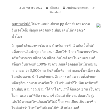
25 กันยายน 2024
สล็อต66
Andrew Patterson
Standard
puntaek66
ไม่ผ่านเอเย่นต์จาก pgslot ส่งตรงความ
รื่นเริงใจถึงมือคุณ เครดิตฟรีเพียบ เล่นได้ตลอด 24
ชั่วโมง
ถ้าคุณกำลังมองหาช่องทางสำหรับการทำเงินกับเว็บไซต์
สล็อตออนไลน์อยู่ล่ะก็ ลองมาเลือกใช้บริการกับพวกเราไหม
ครับ? พวกเรา สล็อต66 สล็อตเว็บไซต์ตรงไม่ผ่านเอเย่นต์
สล็อตเว็บตรงแท้ 100% ส่งตรงเกมสล็อตออนไลน์มากมาย
ก่ายกองกว่า 3,000 เกม ลิขสิทธิ์แท้จากค่ายเกมชั้นหนึ่งระดับ
โลกล้นหลาม นำโดยค่ายเกมดังอย่าง สล็อต รวมทั้งค่ายเก
มอื่นๆอีกมากมาย มาพร้อมโปรโมชั่นแล้วก็โบนัสเครดิตฟรี
อีกเพียบ สามารถเข้ามาได้กำไรกับเราได้ตลอด 1 วัน เว็บตรง
ไม่ผ่านเอเย่นต์ที่มีความน่าเชื่อถือแล้วก็ความปลอดภัยสูง
เล่นได้มากแค่ไหนก็ถอนได้ไม่มีกั๊ก ลงทะเบียนเป็นสมาชิก
ใหม่แล้วรับโปรโมชั่นพิเศษได้ทันที สมัครเลย!