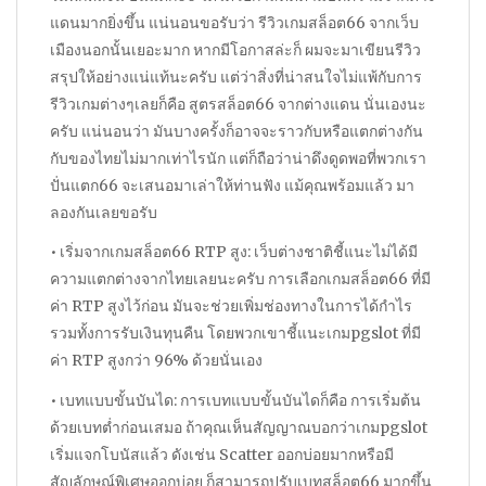
แดนมากยิ่งขึ้น แน่นอนขอรับว่า รีวิวเกมสล็อต66 จากเว็บ
เมืองนอกนั้นเยอะมาก หากมีโอกาสล่ะก็ ผมจะมาเขียนรีวิว
สรุปให้อย่างแน่แท้นะครับ แต่ว่าสิ่งที่น่าสนใจไม่แพ้กับการ
รีวิวเกมต่างๆเลยก็คือ สูตรสล็อต66 จากต่างแดน นั่นเองนะ
ครับ แน่นอนว่า มันบางครั้งก็อาจจะราวกับหรือแตกต่างกัน
กับของไทยไม่มากเท่าไรนัก แต่ก็ถือว่าน่าดึงดูดพอที่พวกเรา
ปั่นแตก66 จะเสนอมาเล่าให้ท่านฟัง แม้คุณพร้อมแล้ว มา
ลองกันเลยขอรับ
• เริ่มจากเกมสล็อต66 RTP สูง: เว็บต่างชาติชี้แนะไม่ได้มี
ความแตกต่างจากไทยเลยนะครับ การเลือกเกมสล็อต66 ที่มี
ค่า RTP สูงไว้ก่อน มันจะช่วยเพิ่มช่องทางในการได้กำไร
รวมทั้งการรับเงินทุนคืน โดยพวกเขาชี้แนะเกมpgslot ที่มี
ค่า RTP สูงกว่า 96% ด้วยนั่นเอง
• เบทแบบขั้นบันได: การเบทแบบขั้นบันไดก็คือ การเริ่มต้น
ด้วยเบทต่ำก่อนเสมอ ถ้าคุณเห็นสัญญาณบอกว่าเกมpgslot
เริ่มแจกโบนัสแล้ว ดังเช่น Scatter ออกบ่อยมากหรือมี
สัญลักษณ์พิเศษออกบ่อย ก็สามารถปรับเบทสล็อต66 มากขึ้น