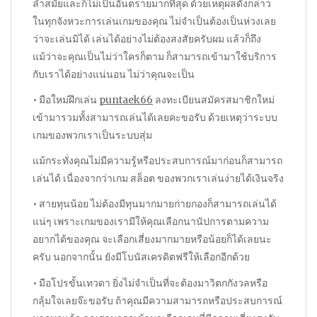
ล้ำสมัยและก็ไม่เป็นอันตรายมากที่สุด ด้วยเหตุผลดังกล่าว
ในทุกจังหวะการเล่นเกมของคุณ ไม่จำเป็นต้องเป็นห่วงเลย
ว่าจะเล่นมิได้ เล่นได้อย่างไม่ต้องสงสัยครับผม แล้วก็ถึง
แม้ว่าจะคุณเป็นไม่ว่าใครก็ตาม ก็สามารถเข้ามาใช้บริการ
กับเราได้อย่างแน่นอน ไม่ว่าคุณจะเป็น
• มือใหม่ฝึกเล่น
puntaek66
ลงทะเบียนสมัครสมาชิกใหม่
เข้ามารวมทั้งสามารถเล่นได้เลยคะขอรับ ด้วยเหตุว่าระบบ
เกมของพวกเราเป็นระบบสุ่ม
แม้กระทั่งคุณไม่มีความรู้หรือประสบการณ์มาก่อนก็สามารถ
เล่นได้ เนื่องจากว่าเกม สล็อต ของพวกเราเล่นง่ายได้เงินจริง
• สายทุนน้อย ไม่ต้องมีทุนมากมายก่ายกองก็สามารถเล่นได้
แน่ๆ เพราะเกมของเรามีให้คุณเลือกนานัปการตามความ
อยากได้ของคุณ จะเลือกเสี่ยงมากมายหรือน้อยก็ได้เลยนะ
ครับ นอกจากนั้น ยังมีโบนัสเครดิตฟรีให้เลือกอีกด้วย
• มือโปรขั้นเทวดา ยิ่งไม่จำเป็นที่จะต้องมาวิตกกังวลหรือ
กลุ้มใจเลยจ๊ะขอรับ ถ้าคุณมีความสามารถหรือประสบการณ์