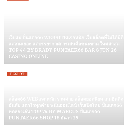
เว็บแม่ ปั่นแตก66 WEBSITEแจกหนัก เว็บสล็อตที่ไม่ได้มีดี
แค่เกมเยอะ แต่บรรยากาศการเล่นคือชนะขาด ใหม่ล่าสุด
TOP 44 BY BRADY PUNTAEK66.BAR 8 JUN 26
CASINO ONLINE
PGSLOT
สล็อต66 WEBแจกหนัก รวมค่าย สล็อตยอดนิยม เกมฮิตติด
อันดับ แตกไวทุกค่าย พนันออนไลน์ เว็บเปิดใหม่ ปั่นแตก66
ทดลองเล่น TOP 74 BY MARCUS ปั่นแตก66
PUNTAEK66.SHOP 18 ธันวา 25