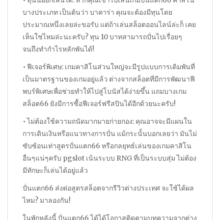
บางประเภท เป็นต้นว่า บาคาร่า คุณจะต้องมีทุนโดย
ประมาณหนึ่งเลยล่ะขอรับ แต่ถ้าเล่นสล็อตออนไลน์ล่ะก็ เคย
เห็นใช่ไหมล่ะนะครับ? ทุน 10 บาทสามารถปั่นไปเรื่อยๆ
จนถึงทำกำไรหลักพันได้!
• ฟีเจอร์พิเศษ: เกมคาสิโนส่วนใหญ่จะมีรูปแบบการเดิมพันที่
เป็นมาตรฐานของเกมอยู่แล้ว ต่างจากสล็อตที่มีการพัฒนาฟี
พบร์พิเศษเพื่อช่วยทำให้ไปสู่โบนัสได้ง่ายขึ้น แถมบางเกม
สล็อต66 ยังมีการซื้อฟีเจอร์ฟรีสปินได้อีกด้วยนะครับ!
• ไม่ต้องใช้ความถนัดมากมายก่ายกอง: คุณอาจจะมีแผนใน
การเดินเงินหรือแนวทางการปั่น แม้กระนั้นบอกเลยว่า มันไม่
ซับซ้อนเท่าสูตรปั่นแตก66 หรือกลยุทธ์เล่นของเกมคาสิโน
อื่นๆแน่ๆครับ pgslot เน้นระบบ RNG ที่เป็นระบบสุ่ม ไม่ต้อง
มีทักษะก็เล่นได้อยู่แล้ว
ปั่นแตก66 ส่งต่อสูตรสล็อตจากรีวิวต่างประเทศ จะใช้ได้ผล
ไหม? มาลองกัน!
ในพักหลังนี้ ปั่นแตก66 ได้ได้โอกาสติดตามบทความจากต่าง