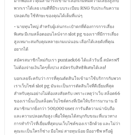
มากพอแล้ว คุณสามารถเข้ามาเลือกเกมที่มีความเสี่ยงสูงกับ
พวกเราได้เลย เกมดีที่มีระบบระเบียบ RNG รับประกันความ
ปลอดภัย ใช้ทักษะของคุณได้เต็มที่แน่ๆ
• นายทุนใหญ่ สำหรับผู้เล่นกระเป๋าดกที่ต้องการการเสี่ยง
พิเศษ มีเกมสล็อตออนไลน์จาก slot pg ของเราที่มีการเสี่ยง
สูงเหมาะสมกับคุณหลายเกมแน่นอน เลือกได้เลยดังที่คุณ
อยากได้
สมัครสมาชิกใหม่กับเรา puntaek66 ได้แล้ววันนี้ สมัครฟรี
ไม่ต้องจ่ายเงินใดๆทั้งปวง สมัครรับสิทธิพิเศษได้เลย!
บอกเลยจ๊ะครับว่า การที่คุณตัดสินใจเข้ามาใช้บริการกับพวก
เราเว็บไซต์ slot pg มันจะเป็นการตัดสินใจที่ดีเยี่ยมที่สุด
สำหรับคุณอย่างไม่ต้องสงสัยครับ เพราะเหตุว่าเว็บ สล็อต66
ของเรานั้นเป็นสล็อตเว็บไซต์ตรงที่เปิดให้บริการมานาน มี
สมาชิกมากยิ่งกว่า 500,000 user การันตีความน่านับถือ
และความปลอดภัยสูง เพื่อให้คุณได้สนุกกับขณะที่แนวทาง
การทำกำไรที่เยี่ยมที่สุดบนเว็บไซต์ของเราอีกด้วย และไม่ว่า
คุณจะเป็นใครก็ช่าง มือใหม่ สายทุนน้อย มืออาชีพ หรือผู้