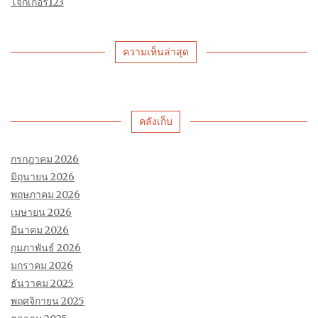
โจ๊กเกอร์123
ความเห็นล่าสุด
คลังเก็บ
กรกฎาคม 2026
มิถุนายน 2026
พฤษภาคม 2026
เมษายน 2026
มีนาคม 2026
กุมภาพันธ์ 2026
มกราคม 2026
ธันวาคม 2025
พฤศจิกายน 2025