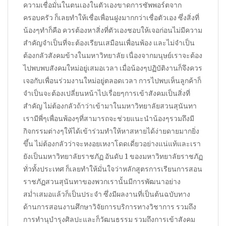
ความเชื่อมั่นในตนเองในตัวเองขาดการซัพพอร์ตจาก
ครอบครัว ก็เลยทำให้เชื่อเพื่อนฝูงมากกว่าเชื่อตัวเอง ซึ่งสิ่งที่
น้องๆทำก็คือ ควรต้องหาสิ่งที่ตัวเองชอบให้เจอก่อนไม่มีความ
สำคัญจำเป็นที่จะต้องเรียนเสมือนเพื่อนพ้อง และไม่จำเป็น
ต้องกลัวสังคมข้างในมหาวิทยาลัย เนื่องจากมนุษย์เราจะต้อง
ไปพบพบสังคมใหม่อยู่เสมอเวลา เมื่อน้องๆปฏิบัติงานก็จึงควร
เจอกับเพื่อนร่วมงานใหม่อยู่ตลอดเวลา การไปพบเห็นลูกค้าก็
จำเป็นจะต้องเปลี่ยนหน้าไปเรื่อยๆการเข้าสังคมเป็นสิ่งที่
สำคัญ ไม่ต้องกลัวถ้าว่าเข้ามาในมหาวิทยาลัยสวนสุนันทา
เรามีพี่ๆเพื่อนพ้องๆที่สามารถจะช่วยแนะนำน้องๆรวมถึงมี
กิจกรรมต่างๆให้ได้เข้าร่วมทำให้หาสหายได้ง่ายดายมากยิ่ง
ขึ้น ไม่ต้องกลัวว่าจะหงอยเหงาโดดเดี่ยวอย่างแน่แท้และเรา
ยังเป็นมหาวิทยาลัยราชภัฏ อันดับ 1 ของมหาวิทยาลัยราชภัฏ
ทั่วทั้งประเทศ ก็เลยทำให้มั่นใจว่าหลักสูตรการเรียนการสอน
ราชภัฏสวนสุนันทาของพวกเรานั้นมีการพัฒนาอย่าง
สม่ำเสมอแล้วก็เป็นประจำ ซึ่งมีผลงานที่เป็นต้นฉบับทาง
ด้านการสอนงานศึกษาวิจัยการบริการทางวิชาการ รวมถึง
การทำนุบำรุงศิลปะและก็วัฒนธรรม รวมถึงการเข้าสังคม