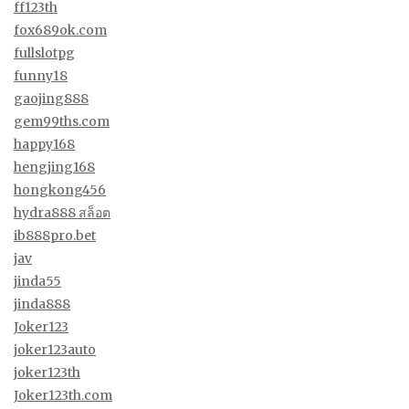
ff123th
fox689ok.com
fullslotpg
funny18
gaojing888
gem99ths.com
happy168
hengjing168
hongkong456
hydra888 สล็อต
ib888pro.bet
jav
jinda55
jinda888
Joker123
joker123auto
joker123th
Joker123th.com