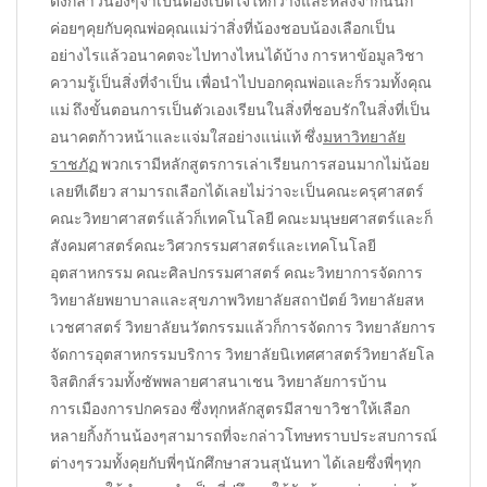
ดังกล่าวน้องๆจำเป็นต้องเปิดใจให้กว้างและหลังจากนั้นก็
ค่อยๆคุยกับคุณพ่อคุณแม่ว่าสิ่งที่น้องชอบน้องเลือกเป็น
อย่างไรแล้วอนาคตจะไปทางไหนได้บ้าง การหาข้อมูลวิชา
ความรู้เป็นสิ่งที่จำเป็น เพื่อนำไปบอกคุณพ่อและก็รวมทั้งคุณ
แม่ ถึงขั้นตอนการเป็นตัวเองเรียนในสิ่งที่ชอบรักในสิ่งที่เป็น
อนาคตก้าวหน้าและแจ่มใสอย่างแน่แท้ ซึ่ง
มหาวิทยาลัย
ราชภัฏ
พวกเรามีหลักสูตรการเล่าเรียนการสอนมากไม่น้อย
เลยทีเดียว สามารถเลือกได้เลยไม่ว่าจะเป็นคณะครุศาสตร์
คณะวิทยาศาสตร์แล้วก็เทคโนโลยี คณะมนุษยศาสตร์และก็
สังคมศาสตร์คณะวิศวกรรมศาสตร์และเทคโนโลยี
อุตสาหกรรม คณะศิลปกรรมศาสตร์ คณะวิทยาการจัดการ
วิทยาลัยพยาบาลและสุขภาพวิทยาลัยสถาปัตย์ วิทยาลัยสห
เวชศาสตร์ วิทยาลัยนวัตกรรมแล้วก็การจัดการ วิทยาลัยการ
จัดการอุตสาหกรรมบริการ วิทยาลัยนิเทศศาสตร์วิทยาลัยโล
จิสติกส์รวมทั้งซัพพลายศาสนาเชน วิทยาลัยการบ้าน
การเมืองการปกครอง ซึ่งทุกหลักสูตรมีสาขาวิชาให้เลือก
หลายกิ้งก้านน้องๆสามารถที่จะกล่าวโทษทราบประสบการณ์
ต่างๆรวมทั้งคุยกับพี่ๆนักศึกษาสวนสุนันทา ได้เลยซึ่งพี่ๆทุก