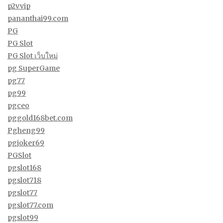
p2vvip
pananthai99.com
PG
PG Slot
PG Slot เว็บใหม่
pg SuperGame
pg77
pg99
pgceo
pggold168bet.com
Pgheng99
pgjoker69
PGSlot
pgslot168
pgslot718
pgslot77
pgslot77.com
pgslot99