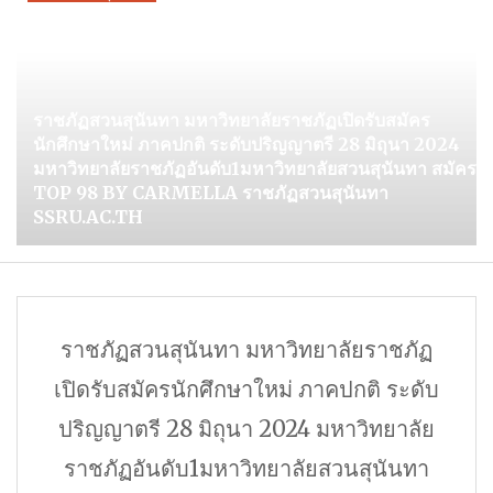
ราชภัฏสวนสุนันทา มหาวิทยาลัยราชภัฏเปิดรับสมัคร
นักศึกษาใหม่ ภาคปกติ ระดับปริญญาตรี 28 มิถุนา 2024
มหาวิทยาลัยราชภัฏอันดับ1มหาวิทยาลัยสวนสุนันทา สมัคร
TOP 98 BY CARMELLA ราชภัฏสวนสุนันทา
SSRU.AC.TH
ราชภัฏสวนสุนันทา มหาวิทยาลัยราชภัฏ
เปิดรับสมัครนักศึกษาใหม่ ภาคปกติ ระดับ
ปริญญาตรี 28 มิถุนา 2024 มหาวิทยาลัย
ราชภัฏอันดับ1มหาวิทยาลัยสวนสุนันทา