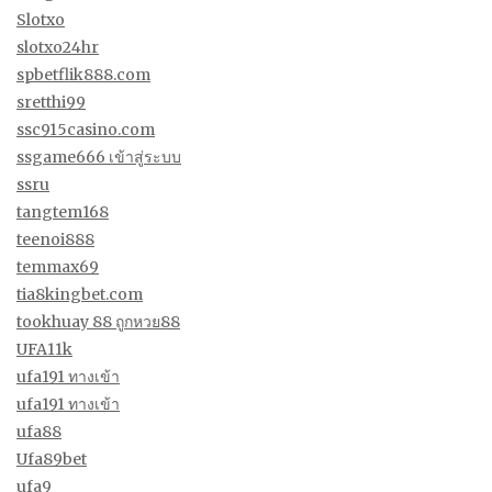
Slotxo
slotxo24hr
spbetflik888.com
sretthi99
ssc915casino.com
ssgame666 เข้าสู่ระบบ
ssru
tangtem168
teenoi888
temmax69
tia8kingbet.com
tookhuay 88 ถูกหวย88
UFA11k
ufa191 ทางเข้า
ufa191 ทางเข้า
ufa88
Ufa89bet
ufa9