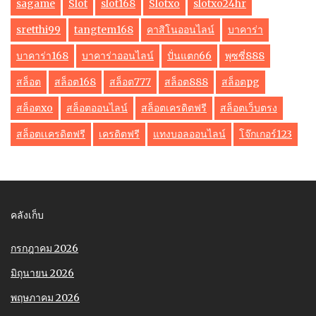
sagame
Slot
slot168
Slotxo
slotxo24hr
sretthi99
tangtem168
คาสิโนออนไลน์
บาคาร่า
บาคาร่า168
บาคาร่าออนไลน์
ปั่นแตก66
พุซซี่888
สล็อต
สล็อต168
สล็อต777
สล็อต888
สล็อตpg
สล็อตxo
สล็อตออนไลน์
สล็อตเครดิตฟรี
สล็อตเว็บตรง
สล็อตเเครดิตฟรี
เครดิตฟรี
แทงบอลออนไลน์
โจ๊กเกอร์123
คลังเก็บ
กรกฎาคม 2026
มิถุนายน 2026
พฤษภาคม 2026