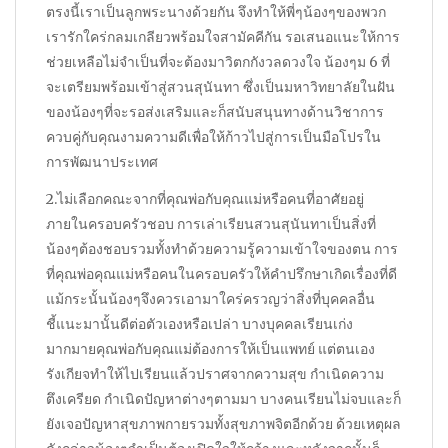
ตรงนี้เราเป็นลูกพระนางด้วยกัน จึงทำให้พี่ๆน้องๆของพวก
เรารักใคร่กลมเกลียวพร้อมใจสามัคคีกัน รอเสนอแนะให้การ
ช่วยเหลือไม่จำเป็นที่จะต้องมาวิตกกังวลดวงใจ น้องๆม 6 ที่
จะเตรียมพร้อมเข้าสู่สวนสุนันทา ซึ่งเป็นมหาวิทยาลัยในฝัน
ของน้องๆที่จะรอส่งเสริมและก็สนับสนุนทางด้านวิชาการ
ควบคู่กับคุณงามความดีเพื่อให้ก้าวไปสู่การเป็นมือโปรใน
การพัฒนาประเทศ
2.ไม่เลือกคณะจากที่คุณพ่อกับคุณแม่หรือคนที่อาศัยอยู่
ภายในครอบครัวชอบ การเล่าเรียนสวนสุนันทาเป็นสิ่งที่
น้องๆต้องชอบรวมทั้งทำด้วยความรู้ความเข้าใจของตน การ
ที่คุณพ่อคุณแม่หรือคนในครอบครัวให้คำปรึกษาเกิดเรื่องที่ดี
แม้กระนั้นน้องๆจึงควรเอามาใคร่ครวญว่าสิ่งที่บุคคลอื่น
ชี้แนะมานั้นดีต่อตัวเองหรือเปล่า บางบุคคลเรียนเก่ง
มากมายคุณพ่อกับคุณแม่ต้องการให้เป็นแพทย์ แต่ตนเอง
รังเกียจทำให้ไปเรียนแล้วปราศจากความสุข กำเนิดความ
ตึงเครียด กำเนิดปัญหาต่างๆตามมา บางคนเรียนไม่จบและก็
ยังเจอปัญหาสุขภาพกายรวมทั้งสุขภาพจิตอีกด้วย ด้วยเหตุผล