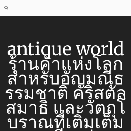
Skip
to
content
antique world
ร้านค้าแห่งโลก
สำหรับอัญมณีธ
รรมชาติ คริสตัล
สมาธิ และวัตถุโ
บราณที่เติมเต็ม