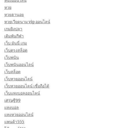
หนังออนไลน์
หวย
หวยฮานอย
หวยเวียดนาม vip ออนไลน์
เกมยิงปลา
เดิมพันกีฬา
เว็บ มันนี่ เกม
เว็บตรงสล็อต
เว็บพนัน
เว็บพนันออนไลน์
เว็บสล็อต
เว็บหวยออนไลน์
เว็บหวยออนไลน์ เชื่อถือได้
เว็บแทงบอลออนไลน์
เศรษฐี99
แทงบอล
แทงหวยออนไลน์
แพนด้า555