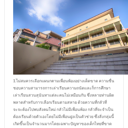
1.ไม่สมควรเลือกแผนกตามเพื่อนพ้องอย่างเด็ดขาด ความชื่น
ชอบความสามารถการเล่าเรียนความถนัดและก็การศึกษา
เล่าเรียนสวนสุนันทาแต่ละคนไม่เหมือนกัน ซึ่งหลายท่านผิด
พลาดสำหรับการเลือกเรียนตามสหาย ด้วยความที่กลัวที่
จะจะต้องไปพบสังคมใหม่ กลัวไม่มีเพื่อนพ้อง กลัวที่จะจำเป็น
ต้องเรียนด้วยตัวเองโดยไม่มีเพื่อนฝูงเป็นตัวช่วย ซึ่งสิ่งกลุ่มนี้
เกิดขึ้นเป็นจำนวนมากโดยเฉพาะปัญหาของเด็กไทยที่ขาด