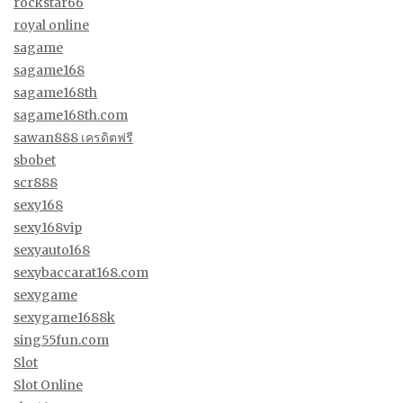
rockstar66
royal online
sagame
sagame168
sagame168th
sagame168th.com
sawan888 เครดิตฟรี
sbobet
scr888
sexy168
sexy168vip
sexyauto168
sexybaccarat168.com
sexygame
sexygame1688k
sing55fun.com
Slot
Slot Online