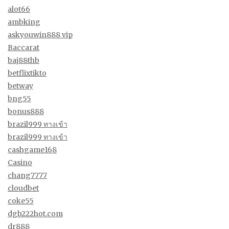
alot66
ambking
askyouwin888 vip
Baccarat
baj88thb
betflixtikto
betway
bng55
bonus888
brazil999 ทางเข้า
brazil999 ทางเข้า
cashgame168
Casino
chang7777
cloudbet
coke55
dgb222hot.com
dr888