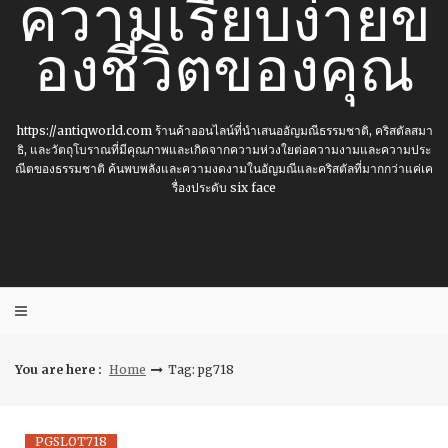
ความเรียบง่ายข
องชีวิตของคุณ
https://antiqworld.com ร้านค้าออนไลน์ที่นำเสนออัญมณีธรรมชาติ, คริสตัลสมา
ธิ, และวัตถุโบราณที่มีคุณภาพและเกิดจากความห่วงใยต่อความงามและความประ
ณีตของธรรมชาติ ค้นพบพลังและความงดงามในอัญมณีและคริสตัลที่มากกว่าแค่เค
รื่องประดับ six face
You are here :
Home
Tag: pg718
PGSLOT718