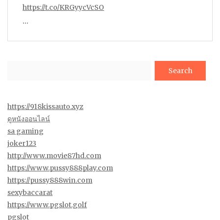
https://t.co/KRGyycVcSO
…
Search
https://918kissauto.xyz
ดูหนังออนไลน์
sa gaming
joker123
http://www.movie87hd.com
https://www.pussy888play.com
https://pussy888win.com
sexybaccarat
https://www.pgslot.golf
pgslot