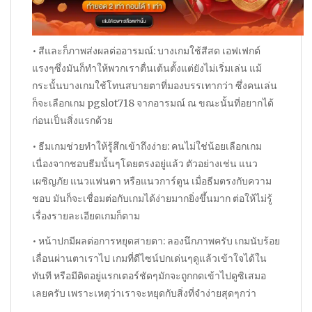
• สีและก็ภาพส่งผลต่ออารมณ์: บางเกมใช้สีสด เอฟเฟกต์
แรงๆซึ่งมันก็ทำให้พวกเราตื่นเต้นตั้งแต่ยังไม่เริ่มเล่น แม้
กระนั้นบางเกมใช้โทนสบายตาที่มองบรรเทากว่า ซึ่งคนเล่น
ก็จะเลือกเกม pgslot718 จากอารมณ์ ณ ขณะนั้นที่อยากได้
ก่อนเป็นสิ่งแรกด้วย
• ธีมเกมช่วยทำให้รู้สึกเข้าถึงง่าย: คนไม่ใช่น้อยเลือกเกม
เนื่องจากชอบธีมนั้นๆโดยตรงอยู่แล้ว ตัวอย่างเช่น แนว
เผชิญภัย แนวแฟนตา หรือแนวการ์ตูน เมื่อธีมตรงกับความ
ชอบ มันก็จะเชื่อมต่อกับเกมได้ง่ายมากยิ่งขึ้นมาก ต่อให้ไม่รู้
เรื่องรายละเอียดเกมก็ตาม
• หน้าปกมีผลต่อการหยุดสายตา: ลองนึกภาพครับ เกมนับร้อย
เลื่อนผ่านตาเราไป เกมที่ดีไซน์ปกเด่นๆดูแล้วเข้าใจได้ใน
ทันที หรือมีติดอยู่แรกเตอร์ชัดๆมักจะถูกกดเข้าไปดูซิเสมอ
เลยครับ เพราะเหตุว่าเราจะหยุดกับสิ่งที่จำง่ายสุดๆกว่า