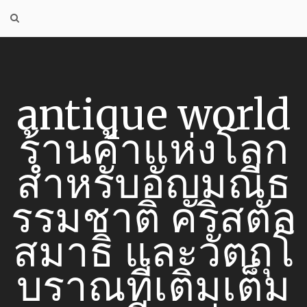
Skip
to
content
antique world
ร้านค้าแห่งโลก
สำหรับอัญมณีธ
รรมชาติ คริสตัล
สมาธิ และวัตถุโ
บราณที่เติมเต็ม