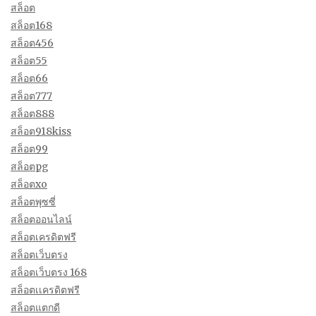
สล็อต
สล็อต168
สล็อต456
สล็อต55
สล็อต66
สล็อต777
สล็อต888
สล็อต918kiss
สล็อต99
สล็อตpg
สล็อตxo
สล็อตพุซซี่
สล็อตออนไลน์
สล็อตเครดิตฟรี
สล็อตเว็บตรง
สล็อตเว็บตรง 168
สล็อตเเครดิตฟรี
สล็อตแตกดี