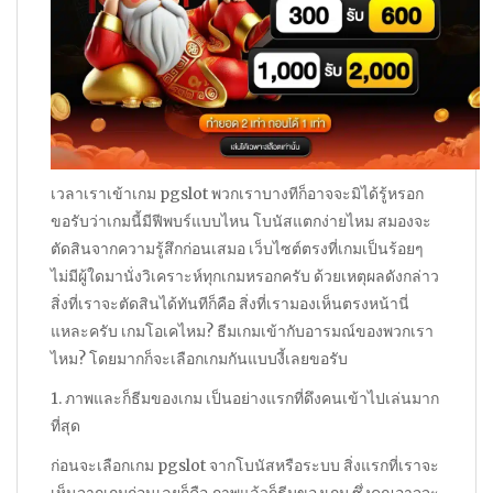
เวลาเราเข้าเกม pgslot พวกเราบางทีก็อาจจะมิได้รู้หรอก
ขอรับว่าเกมนี้มีฟีพบร์แบบไหน โบนัสแตกง่ายไหม สมองจะ
ตัดสินจากความรู้สึกก่อนเสมอ เว็บไซต์ตรงที่เกมเป็นร้อยๆ
ไม่มีผู้ใดมานั่งวิเคราะห์ทุกเกมหรอกครับ ด้วยเหตุผลดังกล่าว
สิ่งที่เราจะตัดสินได้ทันทีก็คือ สิ่งที่เรามองเห็นตรงหน้านี่
แหละครับ เกมโอเคไหม? ธีมเกมเข้ากับอารมณ์ของพวกเรา
ไหม? โดยมากก็จะเลือกเกมกันแบบงี้เลยขอรับ
1. ภาพและก็ธีมของเกม เป็นอย่างแรกที่ดึงคนเข้าไปเล่นมาก
ที่สุด
ก่อนจะเลือกเกม pgslot จากโบนัสหรือระบบ สิ่งแรกที่เราจะ