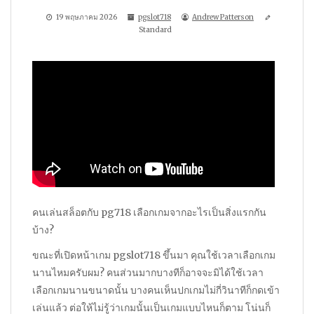
19 พฤษภาคม 2026
pgslot718
Andrew Patterson
Standard
คนเล่นสล็อตกับ pg718 เลือกเกมจากอะไรเป็นสิ่งแรกกัน
บ้าง?
ขณะที่เปิดหน้าเกม pgslot718 ขึ้นมา คุณใช้เวลาเลือกเกม
นานไหมครับผม? คนส่วนมากบางทีก็อาจจะมิได้ใช้เวลา
เลือกเกมนานขนาดนั้น บางคนเห็นปกเกมไม่กี่วินาทีก็กดเข้า
เล่นแล้ว ต่อให้ไม่รู้ว่าเกมนั้นเป็นเกมแบบไหนก็ตาม โน่นก็