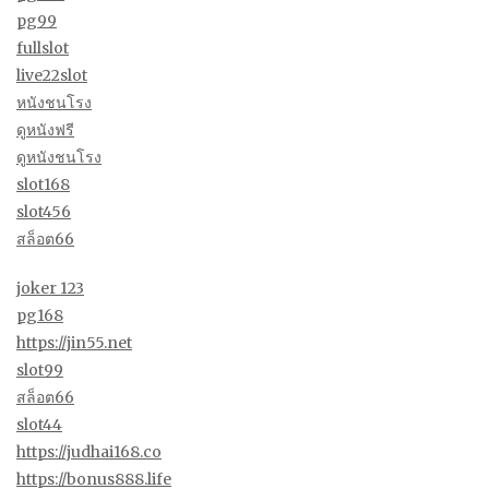
pg99
fullslot
live22slot
หนังชนโรง
ดูหนังฟรี
ดูหนังชนโรง
slot168
slot456
สล็อต66
joker 123
pg168
https://jin55.net
slot99
สล็อต66
slot44
https://judhai168.co
https://bonus888.life