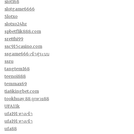
slot168
slotgame6666
Slotxo
slotxo24hr
spbetflik888.com
sretthi99
ssc915casino.com
ssgame666 เข้าสู่ระบบ
ssru
tangtem168
teenoi888
temmax69
tia8kingbet.com
tookhuay 88 ถูกหวย88
UFA11k
ufa191 ทางเข้า
ufa191 ทางเข้า
ufa88