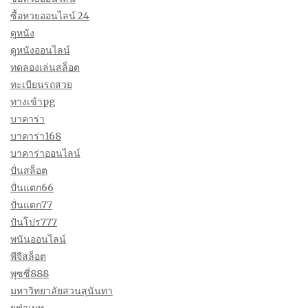
ซื้อหวยออนไลน์ 24
ดูหนัง
ดูหนังออนไลน์
ทดลองเล่นสล็อต
ทะเบียนรถสวย
ทางเข้าpg
บาคาร่า
บาคาร่า168
บาคาร่าออนไลน์
ปั่นสล็อต
ปั่นแตก66
ปั่นแตก77
ปั่นโปร777
พนันออนไลน์
พีจีสล็อต
พุซซี่888
มหาวิทยาลัยสวนสุนันทา