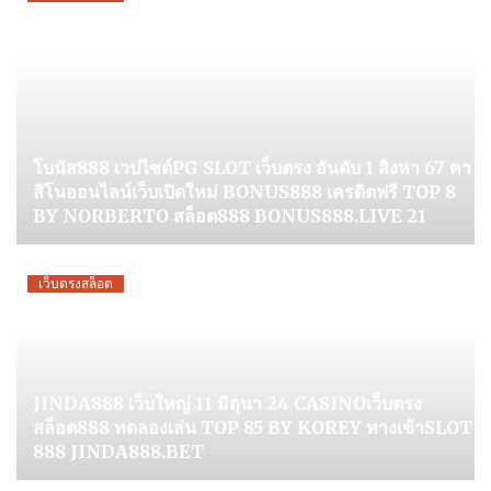
โบนัส888 เวปไซต์PG SLOT เว็บตรง อันดับ 1 สิงหา 67 คา
สิโนออนไลน์เว็บเปิดใหม่ BONUS888 เครดิตฟรี TOP 8
BY NORBERTO สล็อต888 BONUS888.LIVE 21
เว็บตรงสล็อต
JINDA888 เว็บใหญ่ 11 มิถุนา 24 CASINOเว็บตรง
สล็อต888 ทดลองเล่น TOP 85 BY KOREY ทางเข้าSLOT
888 JINDA888.BET