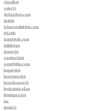
cloudbet
coke55
dgb222hot.com
dr888
fcharoenkit168.com
ff123th
fox689ok.com
fullslotpg
funny18
gaojing888
gem99ths.com
happy168
hengjing168
hongkong456
hydra888 สล็อต
ib888pro.bet
jav
jinda55