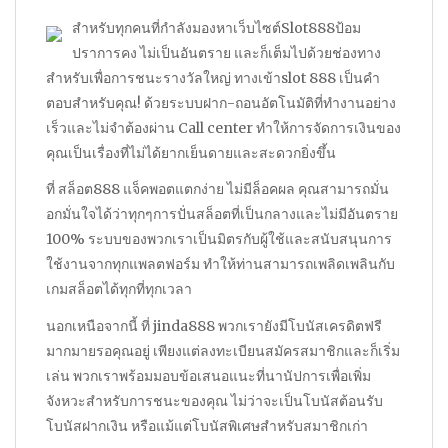
สำหรับทุกคนที่กำลังมองหาเว็บไซต์Slot888ป้อม
ปราการคง ไม่เป็นอันตราย และก็เต็มไปด้วยช่องทาง
สำหรับเพื่อการชนะรางวัลใหญ่ ทางเข้าslot 888 เป็นคำ
ตอบสำหรับคุณ! ด้วยระบบฝาก-ถอนอัตโนมัติที่ทำงานอย่าง
เร็วและไม่จำต้องผ่าน Call center ทำให้การจัดการเงินของ
คุณเป็นเรื่องที่ไม่ได้ยากเย็นดายและสะดวกยิ่งขึ้น
ที่ สล็อต888 แจ็คพอตแตกง่าย ไม่มีล็อคผล คุณสามารถมั่น
อกมั่นใจได้ว่าทุกๆการปั่นสล็อตที่เป็นกลางและไม่มีอันตราย
100% ระบบของพวกเราเป็นมิตรกับผู้ใช้และสนับสนุนการ
ใช้งานจากทุกแพลตฟอร์ม ทำให้ท่านสามารถเพลิดเพลินกับ
เกมสล็อตได้ทุกที่ทุกเวลา
นอกเหนือจากนี้ ที่ jinda888 พวกเรายังมีโบนัสเครดิตฟรี
มากมายรอคุณอยู่ เพียงแต่ลงทะเบียนสมัครสมาชิกและก็เริ่ม
เล่น พวกเราพร้อมมอบข้อเสนอแนะที่นานัปการเพื่อเพิ่ม
จังหวะสำหรับการชนะของคุณ ไม่ว่าจะเป็นโบนัสต้อนรับ
โบนัสฝากเงิน หรือแม้แต่โบนัสพิเศษสำหรับสมาชิกเก่า