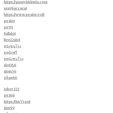
https://pussy888win.com
sexybaccarat
https://www.pgslot.golf
pgslot
pg99
fullslot
live22slot
หนังชนโรง
ดูหนังฟรี
ดูหนังชนโรง
slot168
slot456
สล็อต66
joker 123
pg168
https://jin55.net
slot99