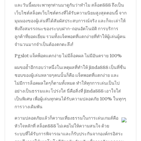
และวันนี้ผมจะพาทุกท่านมาดูกันว่าทำไม สล็อต888 ถึงเป็น
เว็บไซต์สล็อตเว็บไซต์ตรงที่ได้รับความนิยมสูงสุดตอนนี้ จาก
มุมมองของผู้เล่นที่ได้สัมผัสประสบการณ์จริง และก็จะเล่าให้
ฟังถึงสมรรถนะของระบบฝาก-ถอนอัตโนมัติ การบริการ
ลูกค้าที่ยอดเยี่ยม รวมทั้งแจ็คพอตที่แตกง่ายที่ทำให้ผู้เล่นผู้คน
จำนวนมากจำเป็นต้องตกตะลึง!
Pgslot แจ็คพ็อตแตกง่าย ไม่มีล็อคผล ไม่มีอันตราย 100%
ผมขอย้ำอีกรอบว่าหนึ่งในเหตุผลที่ทำให้ jinda888 เป็นที่ชื่น
ชอบของผู้เล่นหลายๆคนนั้นก็คือ แจ็คพอตที่แตกง่าย และ
ไม่มีการล็อคผลใดๆก็ตามทั้งหมด ทำให้ทุกการเล่นเป็นไป
อย่างเป็นธรรมและโปร่งใส นี่คือสิ่งที่ jinda888 เอาใจใส่
เป็นพิเศษ เพื่อผู้เล่นทุกคนได้รับความปลอดภัย 100% ในทุกๆ
การวางเดิมพัน
ความปลอดภัยแล้วก็ความเที่ยงธรรมในการเล่นเกมส์คือ
หัวใจหลักที่ สล็อต888 ไม่เคยไม่ให้ความสนใจ ด้วย
ระบบที่ได้รับการพิจารณาและก็รับประกันจากองค์กรอิสระ