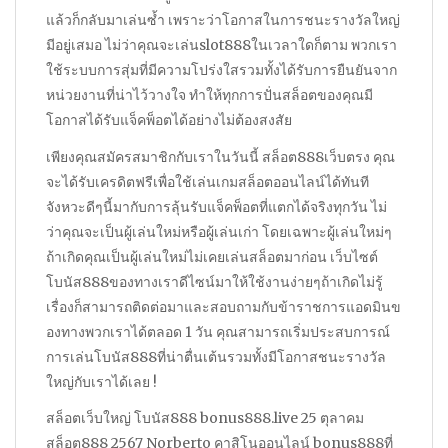
แล้วก็กลับมาเล่นซ้ำ เพราะว่าโอกาสในการชนะรางวัลใหญ่
มีอยู่เสมอ ไม่ว่าคุณจะเล่นslot888ในเวลาใดก็ตาม พวกเรา
ใช้ระบบการสุ่มที่มีความโปร่งใสรวมทั้งได้รับการยืนยันจาก
หน่วยงานที่น่าไว้วางใจ ทำให้ทุกการปั่นสล็อตของคุณมี
โอกาสได้รับแจ็คพ็อตได้อย่างไม่ต้องสงสัย
เพียงคุณสมัครสมาชิกกับเราในวันนี้ สล็อต888เว็บตรง คุณ
จะได้รับเครดิตฟรีเพื่อใช้เล่นเกมสล็อตออนไลน์ได้ทันที
จังหวะดีๆนี้มากับการลุ้นรับแจ็คพ็อตที่แตกได้จริงทุกวัน ไม่
ว่าคุณจะเป็นผู้เล่นใหม่หรือผู้เล่นเก่า โดยเฉพาะผู้เล่นใหม่ๆ
ถ้าเกิดคุณเป็นผู้เล่นใหม่ไม่เคยเล่นสล็อตมาก่อน เว็บไซต์
โบนัส888ของทางเราดีไซน์มาให้ใช้งานง่ายๆถ้าเกิดไม่รู้
เรื่องก็สามารถติดต่อมาและสอบถามกับข้าราชการแอดมินข
องทางพวกเราได้ตลอด 1 วัน คุณสามารถเริ่มประสบการณ์
การเล่นโบนัส888ที่น่าตื่นเต้นรวมทั้งมีโอกาสชนะรางวัล
ใหญ่กับเราได้เลย !
สล็อตเว็บใหญ่ โบนัส888 bonus888.live 25 ตุลาคม
สล็อต888
2567 Norberto คาสิโนออนไลน์ bonus888ที่