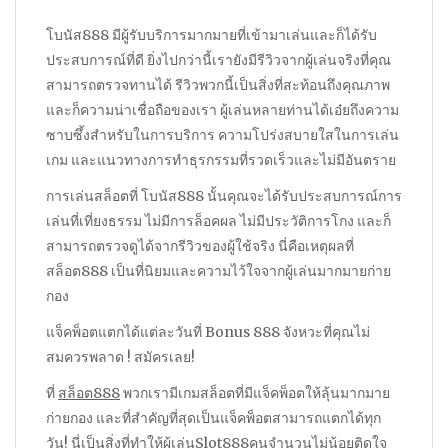
โบนัส888 มีผู้รับบริการมากมายที่เข้ามาเล่นและก็ได้รับ
ประสบการณ์ที่ดี ยิ่งไปกว่านี้เรายังมีรีวิวจากผู้เล่นจริงที่คุณ
สามารถตรวจทานได้ รีวิวพวกนี้เป็นสิ่งที่สะท้อนถึงคุณภาพ
และก็ความน่าเชื่อถือของเรา ผู้เล่นหลายท่านได้เอ๋ยถึงความ
ซาบซึ้งสำหรับในการบริการ ความโปร่งสบายใสในการเล่น
เกม และแนวทางการทำธุรกรรมที่รวดเร็วและไม่มีอันตราย
การเล่นสล็อตที่ โบนัส888 นั้นคุณจะได้รับประสบการณ์การ
เล่นที่เที่ยงธรรม ไม่มีการล็อคผล ไม่มีประวัติการโกง และก็
สามารถตรวจดูได้จากรีวิวของผู้ใช้จริง นี่คือเหตุผลที่
สล็อต888 เป็นที่นิยมและความไว้ใจจากผู้เล่นมากมายก่าย
กอง
แจ็คพ็อตแตกได้แต่ละวันที่ Bonus 888 จังหวะที่คุณไม่
สมควรพลาด ! สมัครเลย!
ที่
สล็อต888
พวกเรามีเกมสล็อตที่มีแจ็คพ็อตให้ลุ้นมากมาย
ก่ายกอง และที่สำคัญที่สุดเป็นแจ็คพ็อตสามารถแตกได้ทุก
วัน! นี่เป็นสิ่งที่ทำให้ผู้เล่นSlot888คนจำนวนไม่น้อยติดใจ