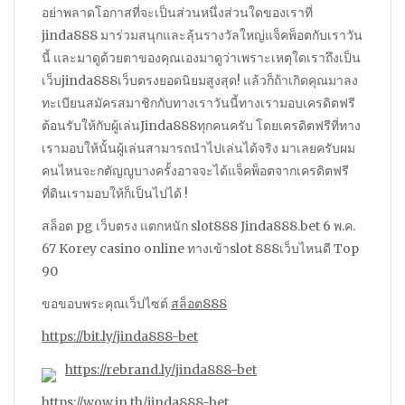
อย่าพลาดโอกาสที่จะเป็นส่วนหนึ่งส่วนใดของเราที่
jinda888 มาร่วมสนุกและลุ้นรางวัลใหญ่แจ็คพ็อตกับเราวัน
นี้ และมาดูด้วยตาของคุณเองมาดูว่าเพราะเหตุใดเราถึงเป็น
เว็บjinda888เว็บตรงยอดนิยมสูงสุด! แล้วก็ถ้าเกิดคุณมาลง
ทะเบียนสมัครสมาชิกกับทางเราวันนี้ทางเรามอบเครดิตฟรี
ต้อนรับให้กับผู้เล่นJinda888ทุกคนครับ โดยเครดิตฟรีที่ทาง
เรามอบให้นั้นผู้เล่นสามารถนำไปเล่นได้จริง มาเลยครับผม
คนไหนจะกตัญญูบางครั้งอาจจะได้แจ็คพ็อตจากเครดิตฟรี
ที่ดินเรามอบให้ก็เป็นไปได้ !
สล็อต pg เว็บตรง แตกหนัก slot888 Jinda888.bet 6 พ.ค.
67 Korey casino online ทางเข้าslot 888เว็บไหนดี Top
90
ขอขอบพระคุณเว็ปไซต์
สล็อต888
https://bit.ly/jinda888-bet
https://rebrand.ly/jinda888-bet
https://wow.in.th/jinda888-bet