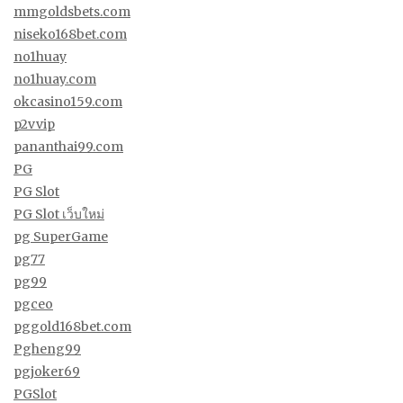
mmgoldsbets.com
niseko168bet.com
no1huay
no1huay.com
okcasino159.com
p2vvip
pananthai99.com
PG
PG Slot
PG Slot เว็บใหม่
pg SuperGame
pg77
pg99
pgceo
pggold168bet.com
Pgheng99
pgjoker69
PGSlot