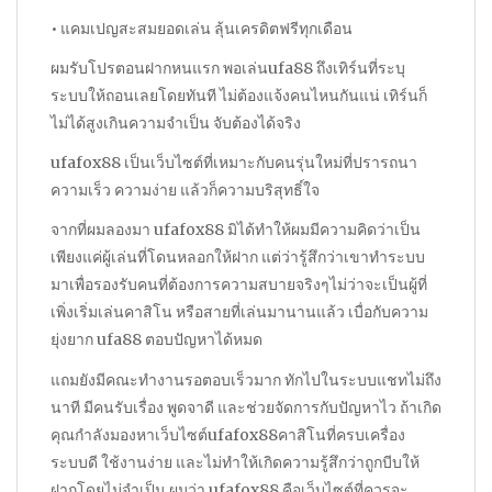
• แคมเปญสะสมยอดเล่น ลุ้นเครดิตฟรีทุกเดือน
ผมรับโปรตอนฝากหนแรก พอเล่นufa88 ถึงเทิร์นที่ระบุ
ระบบให้ถอนเลยโดยทันที ไม่ต้องแจ้งคนไหนกันแน่ เทิร์นก็
ไม่ได้สูงเกินความจำเป็น จับต้องได้จริง
ufafox88 เป็นเว็บไซต์ที่เหมาะกับคนรุ่นใหม่ที่ปรารถนา
ความเร็ว ความง่าย แล้วก็ความบริสุทธิ์ใจ
จากที่ผมลองมา ufafox88 มิได้ทำให้ผมมีความคิดว่าเป็น
เพียงแค่ผู้เล่นที่โดนหลอกให้ฝาก แต่ว่ารู้สึกว่าเขาทำระบบ
มาเพื่อรองรับคนที่ต้องการความสบายจริงๆไม่ว่าจะเป็นผู้ที่
เพิ่งเริ่มเล่นคาสิโน หรือสายที่เล่นมานานแล้ว เบื่อกับความ
ยุ่งยาก ufa88 ตอบปัญหาได้หมด
แถมยังมีคณะทำงานรอตอบเร็วมาก ทักไปในระบบแชทไม่ถึง
นาที มีคนรับเรื่อง พูดจาดี และช่วยจัดการกับปัญหาไว ถ้าเกิด
คุณกำลังมองหาเว็บไซต์ufafox88คาสิโนที่ครบเครื่อง
ระบบดี ใช้งานง่าย และไม่ทำให้เกิดความรู้สึกว่าถูกบีบให้
ฝากโดยไม่จำเป็น ผมว่า ufafox88 คือเว็บไซต์ที่ควรจะ