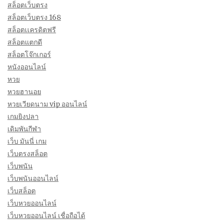
สล็อตเว็บตรง
สล็อตเว็บตรง 168
สล็อตเเครดิตฟรี
สล็อตแตกดี
สล็อตโจ๊กเกอร์
หนังออนไลน์
หวย
หวยฮานอย
หวยเวียดนาม vip ออนไลน์
เกมยิงปลา
เดิมพันกีฬา
เว็บ มันนี่ เกม
เว็บตรงสล็อต
เว็บพนัน
เว็บพนันออนไลน์
เว็บสล็อต
เว็บหวยออนไลน์
เว็บหวยออนไลน์ เชื่อถือได้