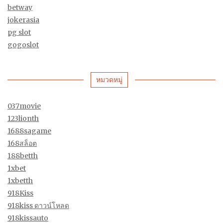
betway
jokerasia
pg slot
gogoslot
หมวดหมู่
037movie
123lionth
1688sagame
168สล็อต
188betth
1xbet
1xbetth
918Kiss
918kiss ดาวน์โหลด
918kissauto