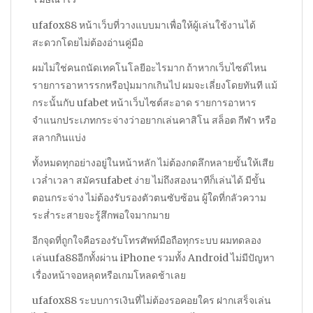
ufafox88 หน้าเว็บที่วางแบบมาเพื่อให้ผู้เล่นใช้งานได้
สะดวกโดยไม่ต้องอ่านคู่มือ
ผมไม่ใช่คนถนัดเทคโนโลยีอะไรมาก ถ้าหากเว็บไซต์ไหน
รายการอาหารรกหรือปุ่มมากเกินไป ผมจะเลี่ยงโดยทันที แม้
กระนั้นกับ ufabet หน้าเว็บไซต์สะอาด รายการอาหาร
จำแนกประเภทกระจ่างว่าอยากเล่นคาสิโน สล็อต กีฬา หรือ
สลากกินแบ่ง
ทั้งหมดทุกอย่างอยู่ในหน้าหลัก ไม่ต้องกดลึกหลายขั้นให้เสีย
เวล่ำเวลา สมัครufabet ง่าย ไม่ถึงสองนาทีก็เล่นได้ มีขั้น
ตอนกระจ่าง ไม่ต้องรับรองตัวตนซับซ้อน ผู้ใดที่กลัวความ
ระส่ำระสายจะรู้สึกพอใจมากมาย
อีกจุดที่ถูกใจคือรองรับโทรศัพท์มือถือทุกระบบ ผมทดลอง
เล่นufa88อีกทั้งผ่าน iPhone รวมทั้ง Android ไม่มีปัญหา
เรื่องหน้าจอหลุดหรือเกมโหลดช้าเลย
ufafox88 ระบบการเงินที่ไม่ต้องรอคอยใคร ฝากเสร็จเล่น