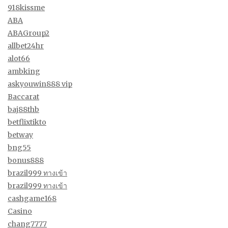
918kissme
ABA
ABAGroup2
allbet24hr
alot66
ambking
askyouwin888 vip
Baccarat
baj88thb
betflixtikto
betway
bng55
bonus888
brazil999 ทางเข้า
brazil999 ทางเข้า
cashgame168
Casino
chang7777