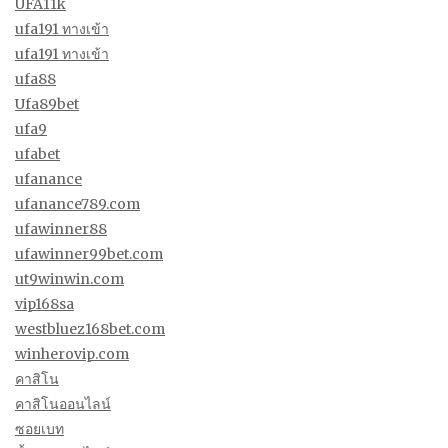
UFA11k
ufa191 ทางเข้า
ufa191 ทางเข้า
ufa88
Ufa89bet
ufa9
ufabet
ufanance
ufanance789.com
ufawinner88
ufawinner99bet.com
ut9winwin.com
vip168sa
westbluez168bet.com
winherovip.com
คาสิโน
คาสิโนออนไลน์
ซอยเบท