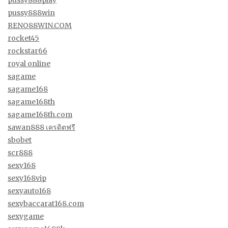
pussy888play
pussy888win
RENO88WIN.COM
rocket45
rockstar66
royal online
sagame
sagame168
sagame168th
sagame168th.com
sawan888 เครดิตฟรี
sbobet
scr888
sexy168
sexy168vip
sexyauto168
sexybaccarat168.com
sexygame