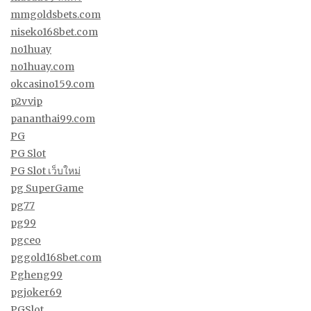
mmgoldsbets.com
niseko168bet.com
no1huay
no1huay.com
okcasino159.com
p2vvip
pananthai99.com
PG
PG Slot
PG Slot เว็บใหม่
pg SuperGame
pg77
pg99
pgceo
pggold168bet.com
Pgheng99
pgjoker69
PGSlot