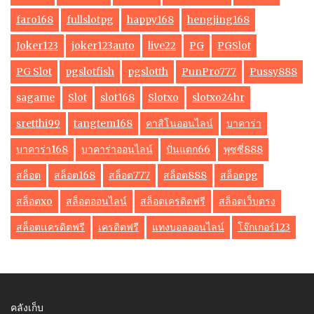
faro168
fullslotpg
happy168
hengjing168
Joker123
joker123auto
live22
PG
PGSlot
PG Slot
pgslotfish
pgslotth
PunPro777
Pussy888
sagame
Slot
slot168
Slotxo
slotxo24hr
sretthi99
tangtem168
คาสิโนออนไลน์
บาคาร่า
บาคาร่า168
บาคาร่าออนไลน์
ปั่นแตก66
พุซซี่888
สล็อต
สล็อต168
สล็อต777
สล็อต888
สล็อตpg
สล็อตxo
สล็อตออนไลน์
สล็อตเครดิตฟรี
สล็อตเว็บตรง
สล็อตเเครดิตฟรี
เครดิตฟรี
แทงบอลออนไลน์
โจ๊กเกอร์123
คลังเก็บ