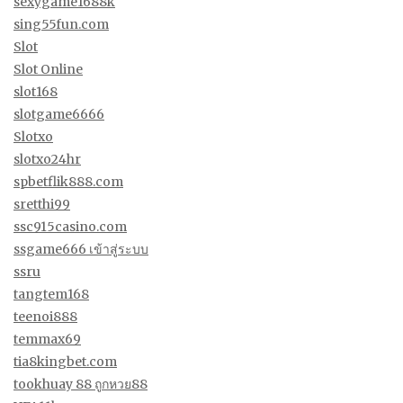
sexygame1688k
sing55fun.com
Slot
Slot Online
slot168
slotgame6666
Slotxo
slotxo24hr
spbetflik888.com
sretthi99
ssc915casino.com
ssgame666 เข้าสู่ระบบ
ssru
tangtem168
teenoi888
temmax69
tia8kingbet.com
tookhuay 88 ถูกหวย88