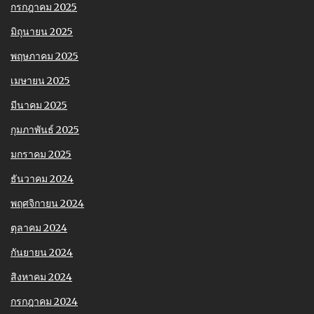
กรกฎาคม 2025
มิถุนายน 2025
พฤษภาคม 2025
เมษายน 2025
มีนาคม 2025
กุมภาพันธ์ 2025
มกราคม 2025
ธันวาคม 2024
พฤศจิกายน 2024
ตุลาคม 2024
กันยายน 2024
สิงหาคม 2024
กรกฎาคม 2024