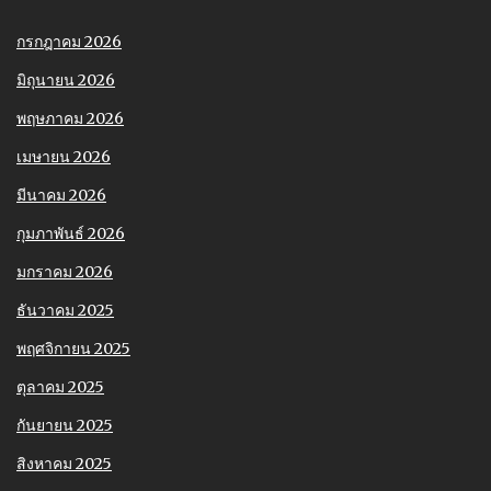
กรกฎาคม 2026
มิถุนายน 2026
พฤษภาคม 2026
เมษายน 2026
มีนาคม 2026
กุมภาพันธ์ 2026
มกราคม 2026
ธันวาคม 2025
พฤศจิกายน 2025
ตุลาคม 2025
กันยายน 2025
สิงหาคม 2025