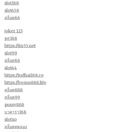
slot168
slot456
สล็อต66
joker 123
pg168
https://jin55.net
slot99
สล็อต66
slot44
https://judhai168.co
https://bonus888.life
สล็อต888
สล็อต99
pussy888
บาคาร่า168
slotxo
สล็อตทดลอง