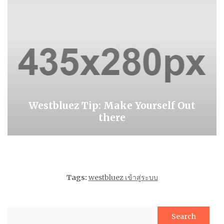
Westbluez Tip: Make Yourself Out
there
Tags:
westbluez เข้าสู่ระบบ
Search