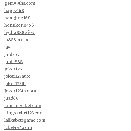
gem99ths.com
happy168
hengjing168
hongkong456
hydra888 สล็อต
ib888pro.bet
jav
jinda55
jinda888
Joker123
joker123auto
joker123th
Joker123th.com
juad69
kimchibetbet.com
kingxxxbet123.com
lalikabetsgame.com
lcbet444.com