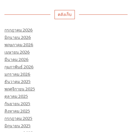
คลังเก็บ
กรกฎาคม 2026
มิถุนายน 2026
พฤษภาคม 2026
เมษายน 2026
มีนาคม 2026
กุมภาพันธ์ 2026
มกราคม 2026
ธันวาคม 2025
พฤศจิกายน 2025
ตุลาคม 2025
กันยายน 2025
สิงหาคม 2025
กรกฎาคม 2025
มิถุนายน 2025