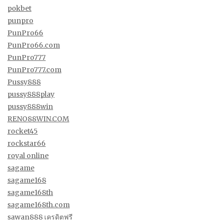
pokbet
punpro
PunPro66
PunPro66.com
PunPro777
PunPro777.com
Pussy888
pussy888play
pussy888win
RENO88WIN.COM
rocket45
rockstar66
royal online
sagame
sagame168
sagame168th
sagame168th.com
sawan888 เครดิตฟรี