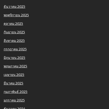
ธันวาคม 2025
พฤศจิกายน 2025
ตุลาคม 2025
กันยายน 2025
สิงหาคม 2025
กรกฎาคม 2025
มิถุนายน 2025
พฤษภาคม 2025
เมษายน 2025
มีนาคม 2025
กุมภาพันธ์ 2025
มกราคม 2025
ธันวาคม 2024