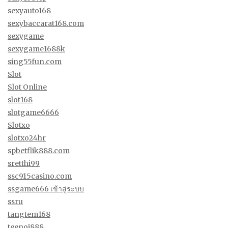
sexyauto168
sexybaccarat168.com
sexygame
sexygame1688k
sing55fun.com
Slot
Slot Online
slot168
slotgame6666
Slotxo
slotxo24hr
spbetflik888.com
sretthi99
ssc915casino.com
ssgame666 เข้าสู่ระบบ
ssru
tangtem168
teenoi888