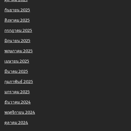
กันยายน 2025
สิงหาคม 2025
กรกฎาคม 2025
มิถุนายน 2025
พฤษภาคม 2025
เมษายน 2025
มีนาคม 2025
กุมภาพันธ์ 2025
มกราคม 2025
ธันวาคม 2024
พฤศจิกายน 2024
ตุลาคม 2024