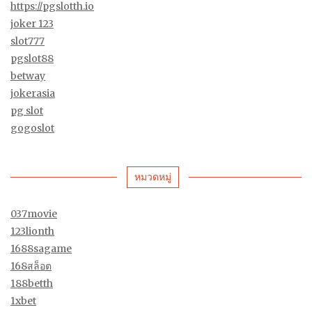
https://pgslotth.io
joker 123
slot777
pgslot88
betway
jokerasia
pg slot
gogoslot
หมวดหมู่
037movie
123lionth
1688sagame
168สล็อต
188betth
1xbet