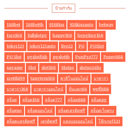
ป้ายกำกับ
188bet
188betth
918Kiss
918kissauto
betway
faro168
fullslotpg
happy168
hengjing168
Joker123
joker123auto
live22
PG
PGSlot
PG Slot
pgslotfish
pgslotth
PunPro777
Pussy888
sagame
Slot
slot168
Slotxo
slotxo24hr
sretthi99
tangtem168
คาสิโนออนไลน์
บาคาร่า
บาคาร่า168
บาคาร่าออนไลน์
ปั่นแตก66
พุซซี่888
สล็อต
สล็อต168
สล็อต777
สล็อต888
สล็อตpg
สล็อตxo
สล็อตออนไลน์
สล็อตเครดิตฟรี
สล็อตเว็บตรง
สล็อตเเครดิตฟรี
เครดิตฟรี
แทงบอลออนไลน์
โจ๊กเกอร์123