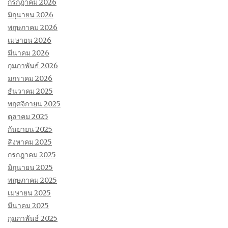
กรกฎาคม 2026
มิถุนายน 2026
พฤษภาคม 2026
เมษายน 2026
มีนาคม 2026
กุมภาพันธ์ 2026
มกราคม 2026
ธันวาคม 2025
พฤศจิกายน 2025
ตุลาคม 2025
กันยายน 2025
สิงหาคม 2025
กรกฎาคม 2025
มิถุนายน 2025
พฤษภาคม 2025
เมษายน 2025
มีนาคม 2025
กุมภาพันธ์ 2025