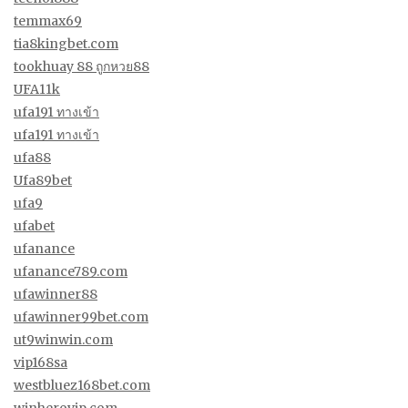
temmax69
tia8kingbet.com
tookhuay 88 ถูกหวย88
UFA11k
ufa191 ทางเข้า
ufa191 ทางเข้า
ufa88
Ufa89bet
ufa9
ufabet
ufanance
ufanance789.com
ufawinner88
ufawinner99bet.com
ut9winwin.com
vip168sa
westbluez168bet.com
winherovip.com