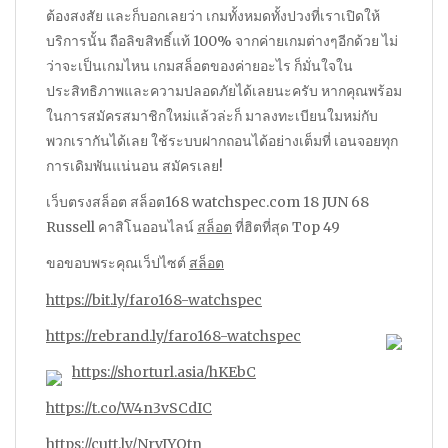
ต้องสงสัย และก็บอกเลยว่า เกมทั้งหมดทั้งปวงที่เราเปิดให้
บริการนั้น ถือลิขสิทธิ์แท้ 100% จากค่ายเกมต่างๆอีกด้วย ไม่
ว่าจะเป็นเกมไหน เกมสล็อตของค่ายอะไร ก็มั่นใจใน
ประสิทธิภาพและความปลอดภัยได้เลยนะครับ หากคุณพร้อม
ในการสมัครสมาชิกใหม่แล้วล่ะก็ มาลงทะเบียนใมหม่กับ
พวกเรากันได้เลย ใช้ระบบฝากถอนได้อย่างเต็มที่ เอนจอยทุก
การเดิมพันแน่นอน สมัครเลย!
เว็บตรงสล็อต สล็อต168 watchspec.com 18 JUN 68
Russell คาสิโนออนไลน์
สล็อต
ที่ฮิตที่สุด Top 49
ขอขอบพระคุณเว็ปไซต์
สล็อต
https://bit.ly/faro168-watchspec
https://rebrand.ly/faro168-watchspec
https://shorturl.asia/hKEbC
https://t.co/W4n3vSCdIC
https://cutt.ly/NrvJYQtn