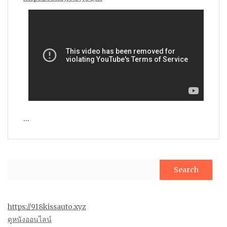
…
Search
https://918kissauto.xyz
ดูหนังออนไลน์