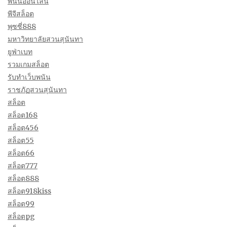
พนันออนไลน์
พีจีสล็อต
พุซซี่888
มหาวิทยาลัยสวนสุนันทา
ยูฟ่าเบท
รวมเกมสล็อต
รับทำเว็บพนัน
ราชภัฏสวนสุนันทา
สล็อต
สล็อต168
สล็อต456
สล็อต55
สล็อต66
สล็อต777
สล็อต888
สล็อต918kiss
สล็อต99
สล็อตpg