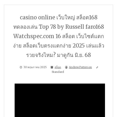
casino online เว็บใหญ่ สล็อต168
ทดลองเล่น Top 78 by Russell faro168
Watchspec.com 16 สล็อต เว็บไซต์แตก
ง่าย สล็อตเว็บตรงแตกง่าย 2025 เล่นแล้ว
รวยจริงไหม? มาดูกัน มิ.ย. 68
30 พฤษภาคม 2025
สล็อต
Andrew Patterson
Standard