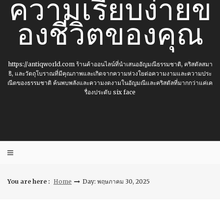
ความเรียบง่ายข
องชีวิตของคุณ
https://antiqworld.com ร้านค้าออนไลน์ที่นำเสนออัญมณีธรรมชาติ, คริสตัลสมา
ธิ, และวัตถุโบราณที่มีคุณภาพและเกิดจากความห่วงใยต่อความงามและความประ
ณีตของธรรมชาติ ค้นพบพลังและความงดงามในอัญมณีและคริสตัลที่มากกว่าแค่เค
รื่องประดับ six face
You are here :
Home
Day: พฤษภาคม 30, 2025