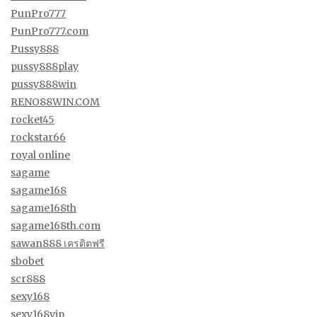
PunPro777
PunPro777.com
Pussy888
pussy888play
pussy888win
RENO88WIN.COM
rocket45
rockstar66
royal online
sagame
sagame168
sagame168th
sagame168th.com
sawan888 เครดิตฟรี
sbobet
scr888
sexy168
sexy168vip