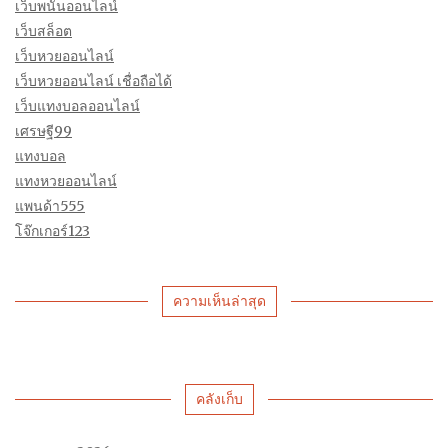
เว็บพนันออนไลน์
เว็บสล็อต
เว็บหวยออนไลน์
เว็บหวยออนไลน์ เชื่อถือได้
เว็บแทงบอลออนไลน์
เศรษฐี99
แทงบอล
แทงหวยออนไลน์
แพนด้า555
โจ๊กเกอร์123
ความเห็นล่าสุด
คลังเก็บ