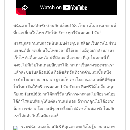
พนันง่ายไม่สลับซับซ้อนกับสล็อต168 เว็บตรงไม่ผ่านเอเย่นต์
ที่ยอดเยี่ยมในไทย เปิดให้บริการทุกวี่วันตลอด 1 วัน!
มาสนุกสนานกับการพนันแบบง่ายๆบน สล็อตเว็บตรงไม่ผ่าน
เอเย่นต์ที่ยอดเยี่ยมในไทยเวลานี้ได้เลย! แม้คุณกำลังมองหา
เว็บไซต์สล็อตออนไลน์ที่มีเกมสล็อตเยอะที่สุดในตอนนี้ ก็
คงจะไม่มีเว็บไหนตอบปัญหาได้มากเท่าเว็บตรงของพวกเรา
แล้วล่ะขอรับสล็อต168 ถือลิขสิทธิ์แท้จากค่ายเกมชั้นหนึ่ง
ระดับโลกมากมาย มาตรฐานเว็บตรงไม่ผ่านเอเย่นต์ที่ดีที่สุด
ในไทย เปิดให้บริการตลอด 1 วัน รับเครดิตฟรีได้ไม่อั้น สนุก
กับเกมfaro168มากได้ทุกวี่วัน บริการฝากถอนไม่มีอย่างน้อย
ได้กำไรแบบฟินๆได้แต่ละวันแน่นอน ถ้าหากคุณไม่ได้อยาก
ต้องการพลาดโอกาสดีๆอย่างงี้ล่ะก็ สมัครเป็นสมาชิกใหม่กับ
เราได้แล้ววันนี้ สมัครเลย!
รวมชนิด เกมสล็อต168 ที่คุณอาจจะยังไม่รู้มาก่อน มาท