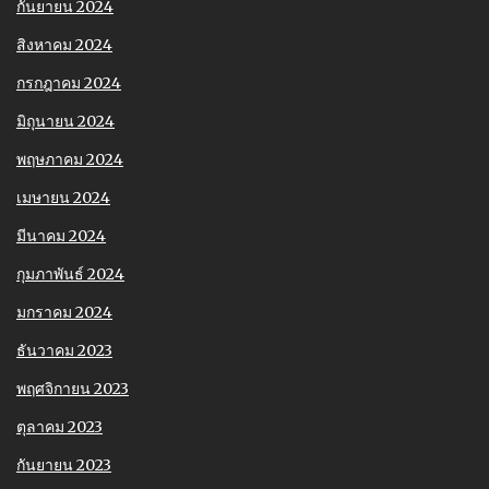
กันยายน 2024
สิงหาคม 2024
กรกฎาคม 2024
มิถุนายน 2024
พฤษภาคม 2024
เมษายน 2024
มีนาคม 2024
กุมภาพันธ์ 2024
มกราคม 2024
ธันวาคม 2023
พฤศจิกายน 2023
ตุลาคม 2023
กันยายน 2023