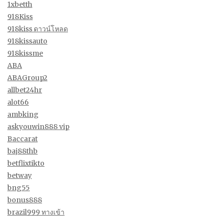
1xbetth
918Kiss
918kiss ดาวน์โหลด
918kissauto
918kissme
ABA
ABAGroup2
allbet24hr
alot66
ambking
askyouwin888 vip
Baccarat
baj88thb
betflixtikto
betway
bng55
bonus888
brazil999 ทางเข้า