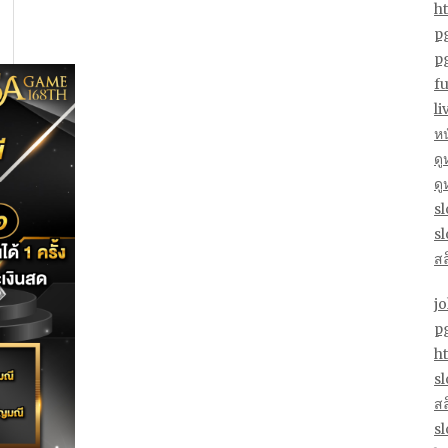
h
p
p
fu
li
ห
ดู
ด
sl
s
ส
jo
p
ht
s
ส
sl