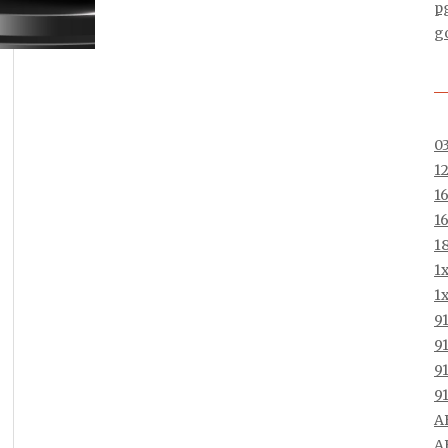
pg
g
0
12
1
1
1
1
1
9
9
9
9
A
A