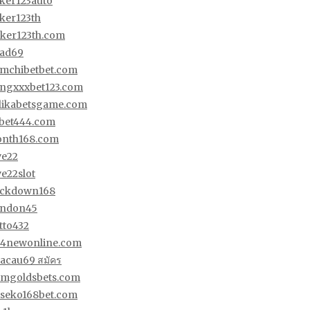
oker123auto
oker123th
oker123th.com
uad69
imchibetbet.com
ingxxxbet123.com
alikabetsgame.com
cbet444.com
ionth168.com
ve22
ve22slot
ockdown168
ondon45
tto432
4newonline.com
acau69 สมัคร
mgoldsbets.com
iseko168bet.com