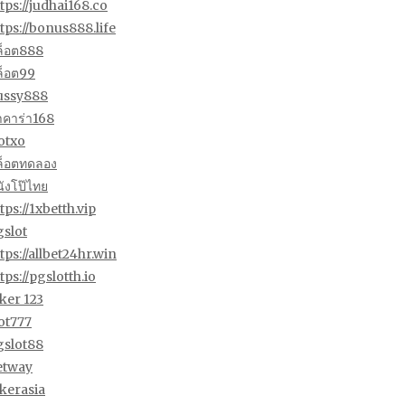
tps://judhai168.co
tps://bonus888.life
ล็อต888
ล็อต99
ussy888
าคาร่า168
otxo
ล็อตทดลอง
ังโป๊ไทย
tps://1xbetth.vip
gslot
tps://allbet24hr.win
tps://pgslotth.io
ker 123
ot777
gslot88
etway
okerasia