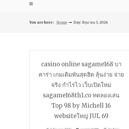
You are here :
Home
Day: มิถุนายน 5, 2026
casino online sagame168 บา
คาร่า เกมเดิมพันสุดฮิต ลุ้นง่าย จ่าย
จริง กำไรไว เว็บเปิดใหม่
sagame168th1.co ทดลองเล่น
Top 98 by Michell 16
websiteใหญ่ JUL 69