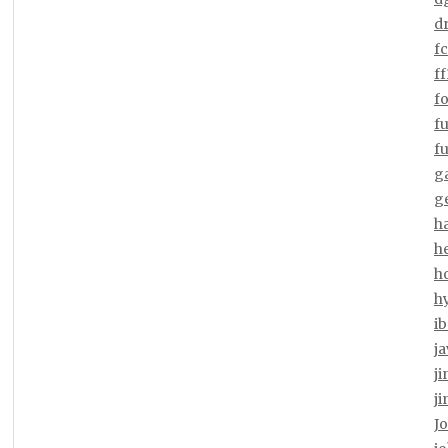
d
f
ff
f
fu
f
g
g
h
h
h
h
i
ja
j
j
J